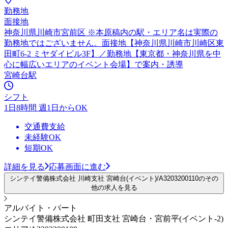
勤務地
面接地
神奈川県川崎市宮前区 ※本原稿内の駅・エリア名は実際の
勤務地ではございません。面接地【神奈川県川崎市川崎区東
田町6-2 ミヤダイビル3F】／勤務地【東京都・神奈川県を中
心に幅広いエリアのイベント会場】で案内・誘導
宮崎台駅
シフト
1日8時間 週1日からOK
交通費支給
未経験OK
短期OK
詳細を見る
応募画面に進む
シンテイ警備株式会社 川崎支社 宮崎台(イベント)/A3203200110のその
他の求人を見る
アルバイト・パート
シンテイ警備株式会社 町田支社 宮崎台・宮前平(イベント-2)