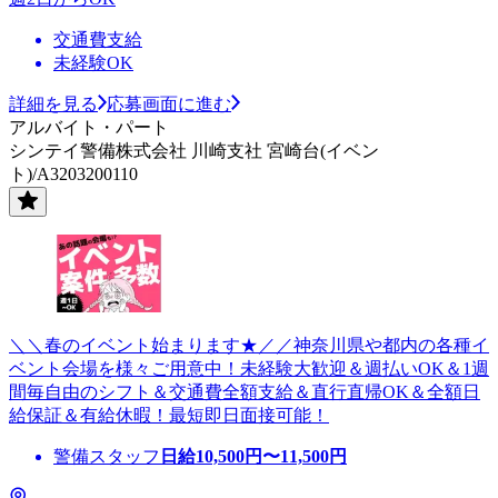
交通費支給
未経験OK
詳細を見る
応募画面に進む
アルバイト・パート
シンテイ警備株式会社 川崎支社 宮崎台(イベン
ト)/A3203200110
＼＼春のイベント始まります★／／神奈川県や都内の各種イ
ベント会場を様々ご用意中！未経験大歓迎＆週払いOK＆1週
間毎自由のシフト＆交通費全額支給＆直行直帰OK＆全額日
給保証＆有給休暇！最短即日面接可能！
警備スタッフ
日給
10,500
円〜
11,500
円