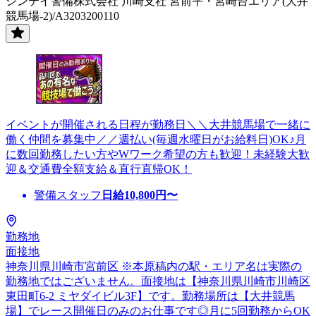
シンテイ警備株式会社 川崎支社 宮前平・宮崎台エリア(大井
競馬場-2)/A3203200110
イベントが開催される日程が勤務日＼＼大井競馬場で一緒に
働く仲間を募集中／／週払い(毎週水曜日がお給料日)OK♪月
に数回勤務したい方やWワーク希望の方も歓迎！未経験大歓
迎＆交通費全額支給＆直行直帰OK！
警備スタッフ
日給
10,800
円〜
勤務地
面接地
神奈川県川崎市宮前区 ※本原稿内の駅・エリア名は実際の
勤務地ではございません。面接地は【神奈川県川崎市川崎区
東田町6-2 ミヤダイビル3F】です。勤務場所は【大井競馬
場】でレース開催日のみのお仕事です◎月に5回勤務からOK