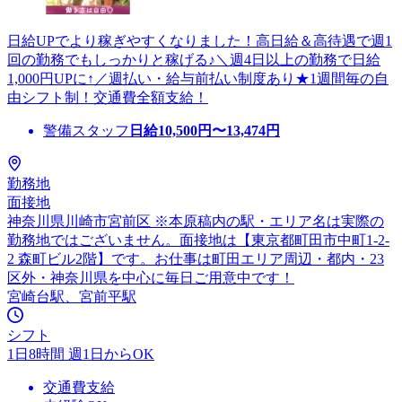
日給UPでより稼ぎやすくなりました！高日給＆高待遇で週1
回の勤務でもしっかりと稼げる♪＼週4日以上の勤務で日給
1,000円UPに↑／週払い・給与前払い制度あり★1週間毎の自
由シフト制！交通費全額支給！
警備スタッフ
日給
10,500
円〜
13,474
円
勤務地
面接地
神奈川県川崎市宮前区 ※本原稿内の駅・エリア名は実際の
勤務地ではございません。面接地は【東京都町田市中町1-2-
2 森町ビル2階】です。お仕事は町田エリア周辺・都内・23
区外・神奈川県を中心に毎日ご用意中です！
宮崎台駅、宮前平駅
シフト
1日8時間 週1日からOK
交通費支給