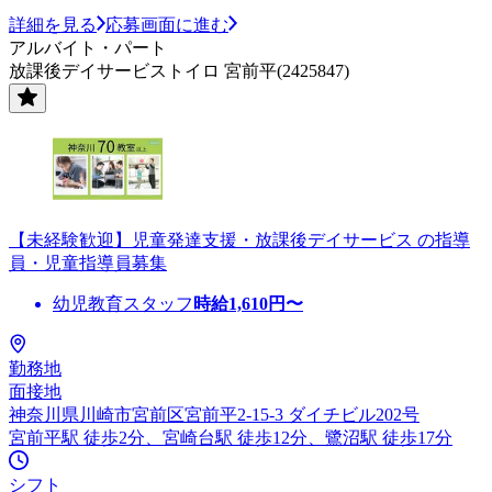
詳細を見る
応募画面に進む
アルバイト・パート
放課後デイサービストイロ 宮前平(2425847)
【未経験歓迎】児童発達支援・放課後デイサービス の指導
員・児童指導員募集
幼児教育スタッフ
時給
1,610
円〜
勤務地
面接地
神奈川県川崎市宮前区宮前平2-15-3 ダイチビル202号
宮前平駅 徒歩2分、宮崎台駅 徒歩12分、鷺沼駅 徒歩17分
シフト