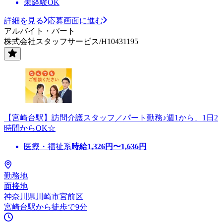
未経験OK
詳細を見る
応募画面に進む
アルバイト・パート
株式会社スタッフサービス/H10431195
【宮崎台駅】訪問介護スタッフ／パート勤務♪週1から、1日2
時間からOK☆
医療・福祉系
時給
1,326
円〜
1,636
円
勤務地
面接地
神奈川県川崎市宮前区
宮崎台駅から徒歩で9分