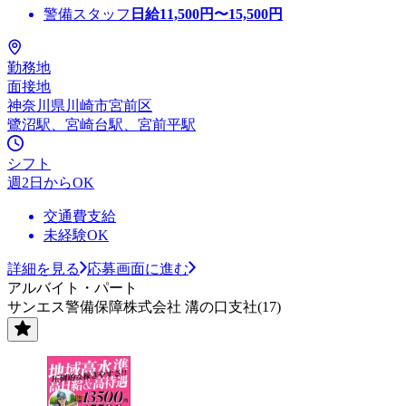
警備スタッフ
日給
11,500
円〜
15,500
円
勤務地
面接地
神奈川県川崎市宮前区
鷺沼駅、宮崎台駅、宮前平駅
シフト
週2日からOK
交通費支給
未経験OK
詳細を見る
応募画面に進む
アルバイト・パート
サンエス警備保障株式会社 溝の口支社(17)