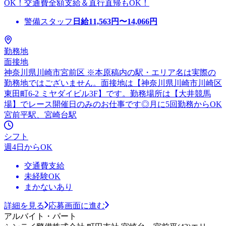
OK！交通費全額支給＆直行直帰もOK！
警備スタッフ
日給
11,563
円〜
14,066
円
勤務地
面接地
神奈川県川崎市宮前区 ※本原稿内の駅・エリア名は実際の
勤務地ではございません。面接地は【神奈川県川崎市川崎区
東田町6-2 ミヤダイビル3F】です。勤務場所は【大井競馬
場】でレース開催日のみのお仕事です◎月に5回勤務からOK
宮前平駅、宮崎台駅
シフト
週4日からOK
交通費支給
未経験OK
まかないあり
詳細を見る
応募画面に進む
アルバイト・パート