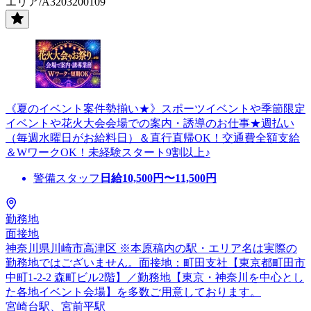
エリア/A3203200109
《夏のイベント案件勢揃い★》スポーツイベントや季節限定
イベントや花火大会会場での案内・誘導のお仕事★週払い
（毎週水曜日がお給料日）＆直行直帰OK！交通費全額支給
＆WワークOK！未経験スタート9割以上♪
警備スタッフ
日給
10,500
円〜
11,500
円
勤務地
面接地
神奈川県川崎市高津区 ※本原稿内の駅・エリア名は実際の
勤務地ではございません。面接地：町田支社【東京都町田市
中町1-2-2 森町ビル2階】／勤務地【東京・神奈川を中心とし
た各地イベント会場】を多数ご用意しております。
宮崎台駅、宮前平駅