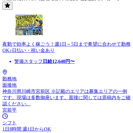
夜勤で効率よく稼ごう！週1日～5日まで希望に合わせて勤務
OK♪日払い・祝い金あり
警備スタッフ
日給
12,640
円〜
勤務地
面接地
神奈川県川崎市宮前区 ※記載のエリアは募集エリアの一例
です。現場は多数御座います。面接に関しては原稿内をご確
認ください。
宮前平
シフト
1日8時間 週1日からOK