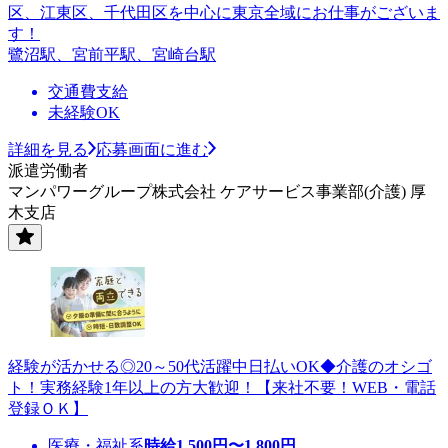
区、江東区、千代田区を中心に東京全域にお仕事がございま
す！
鷺沼駅、宮前平駅、宮崎台駅
交通費支給
未経験OK
詳細を見る
応募画面に進む
派遣労働者
マンパワーグループ株式会社 ケアサービス事業部(介護) 厚
木支店
経験が活かせる◎20～50代活躍中日払いOK◆介護のオシゴ
ト！実務経験1年以上の方大歓迎！【来社不要！WEB・電話
登録ＯＫ】
医療・福祉系
時給
1,500
円〜
1,800
円