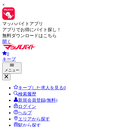
×
マッハバイトアプリ
アプリでお得にバイト探し！
無料ダウンロードはこちら
開く
0
キープ
メニュー
キープした求人を見る
0
検索履歴
新規会員登録(無料)
ログイン
ヘルプ
エリアから探す
駅から探す