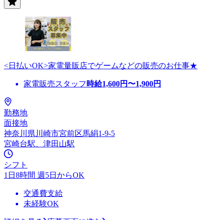
<日払いOK>家電量販店でゲームなどの販売のお仕事★
家電販売スタッフ
時給
1,600
円〜
1,900
円
勤務地
面接地
神奈川県川崎市宮前区馬絹1-9-5
宮崎台駅、津田山駅
シフト
1日8時間 週5日からOK
交通費支給
未経験OK