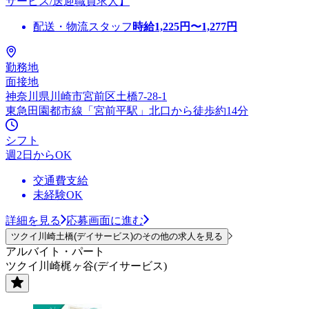
サービス/送迎職員求人】
配送・物流スタッフ
時給
1,225
円〜
1,277
円
勤務地
面接地
神奈川県川崎市宮前区土橋7-28-1
東急田園都市線「宮前平駅」北口から徒歩約14分
シフト
週2日からOK
交通費支給
未経験OK
詳細を見る
応募画面に進む
ツクイ川崎土橋(デイサービス)のその他の求人を見る
アルバイト・パート
ツクイ川崎梶ヶ谷(デイサービス)