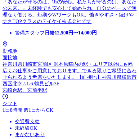
『あなたが守るのは、街の安心。私たちが守るのは、あなた
の未来。』未経験でも安心して始められ、自分のペースで無
理なく働ける。短期やWワークもOK。働きやすさ・続けや
すさTOPクラスのテイケイ株式会社です
警備スタッフ
日給
12,500
円〜
14,000
円
勤務地
面接地
神奈川県川崎市宮前区 ※本原稿内の駅・エリア以外にも幅
広くお仕事をご用意しております。できる限りご希望に合わ
せられるよう考慮をいたします。【面接地】神奈川県横浜市
西区北幸2-1-6 鶴見ビル3F
宮崎台駅、宮前平駅
シフト
1日8時間 週1日からOK
交通費支給
未経験OK
まかないあり