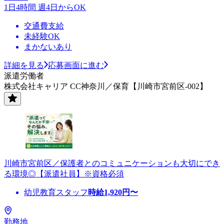
1日4時間 週4日からOK
交通費支給
未経験OK
まかないあり
詳細を見る
応募画面に進む
派遣労働者
株式会社キャリア CC神奈川／保育【川崎市宮前区-002】
川崎市宮前区／保護者とのコミュニケーションも大切にでき
る環境◎【派遣社員】※資格必須
幼児教育スタッフ
時給
1,920
円〜
勤務地