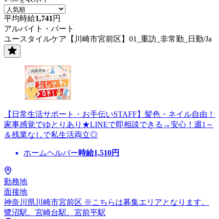
平均時給
1,741
円
アルバイト・パート
ユースタイルケア【川崎市宮前区】01_重訪_非常勤_日勤/Ja
【日常生活サポート・お手伝いSTAFF】髪色・ネイル自由！
家事感覚でゆとりあり★LINEで即相談できる→安心！週1～
＆残業なしで私生活両立◎
ホームヘルパー
時給
1,510
円
勤務地
面接地
神奈川県川崎市宮前区 ※こちらは募集エリアとなります。
鷺沼駅、宮崎台駅、宮前平駅