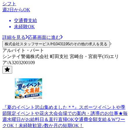
シフト
週2日からOK
交通費支給
未経験OK
詳細を見る
応募画面に進む
株式会社スタッフサービス/H10431195のその他の求人を見る
アルバイト・パート
シンテイ警備株式会社 町田支社 宮崎台・宮前平(35)エリ
ア/A3203200109
『夏のイベント沢山集めました＊*』スポーツイベントや季
節限定イベントや花火大会会場での案内・誘導のお仕事★毎
週水曜日がお給料日＆直行直帰OK交通費全額支給＆Wワー
クOK！未経験歓迎♪数か月の短期OK！