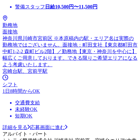
警備スタッフ
日給
10,500
円〜
11,500
円
勤務地
面接地
神奈川県川崎市宮前区 ※本原稿内の駅・エリア名は実際の
勤務地ではございません。面接地：町田支社【東京都町田市
中町1-2-2 森町ビル2階】／勤務地【東京・神奈川を中心に】
幅広くご用意しております。できる限りご希望エリアになる
よう考慮いたします。
宮崎台駅、宮前平駅
シフト
1日8時間からOK
交通費支給
未経験OK
短期OK
詳細を見る
応募画面に進む
アルバイト・パート