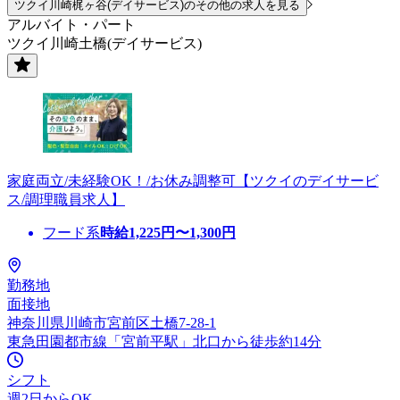
ツクイ川崎梶ヶ谷(デイサービス)のその他の求人を見る
アルバイト・パート
ツクイ川崎土橋(デイサービス)
家庭両立/未経験OK！/お休み調整可【ツクイのデイサービ
ス/調理職員求人】
フード系
時給
1,225
円〜
1,300
円
勤務地
面接地
神奈川県川崎市宮前区土橋7-28-1
東急田園都市線「宮前平駅」北口から徒歩約14分
シフト
週2日からOK