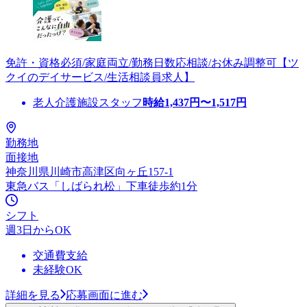
免許・資格必須/家庭両立/勤務日数応相談/お休み調整可【ツ
クイのデイサービス/生活相談員求人】
老人介護施設スタッフ
時給
1,437
円〜
1,517
円
勤務地
面接地
神奈川県川崎市高津区向ヶ丘157-1
東急バス「しばられ松」下車徒歩約1分
シフト
週3日からOK
交通費支給
未経験OK
詳細を見る
応募画面に進む