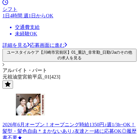
シフト
1日4時間 週1日からOK
交通費支給
未経験OK
詳細を見る
応募画面に進む
ユースタイルケア【川崎市宮前区】01_重訪_非常勤_日勤/Jaのその他
の求人を見る
アルバイト・パート
元祖油堂宮前平店_01[423]
2026年6月オープン！オープニング時給1350円♪週1/3h~OK！
髪型・髪色自由＊まかないあり♪友達と一緒に応募OK◎履歴
書不要★