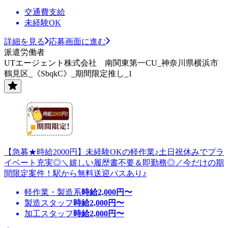
交通費支給
未経験OK
詳細を見る
応募画面に進む
派遣労働者
UTエージェント株式会社 南関東第一CU_神奈川県横浜市
鶴見区_《SbqkC》_期間限定推し_1
【急募★時給2000円】未経験OKの軽作業♪土日祝休みでプラ
イベート充実◎＼嬉しい履歴書不要＆即勤務◎／今だけの期
間限定案件！駅から無料送迎バスあり♪
軽作業・製造系
時給
2,000
円〜
製造スタッフ
時給
2,000
円〜
加工スタッフ
時給
2,000
円〜