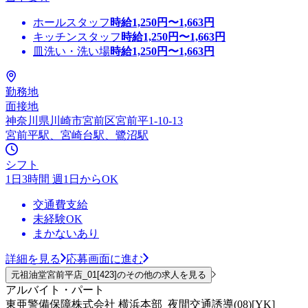
ホールスタッフ
時給
1,250
円〜
1,663
円
キッチンスタッフ
時給
1,250
円〜
1,663
円
皿洗い・洗い場
時給
1,250
円〜
1,663
円
勤務地
面接地
神奈川県川崎市宮前区宮前平1-10-13
宮前平駅、宮崎台駅、鷺沼駅
シフト
1日3時間 週1日からOK
交通費支給
未経験OK
まかないあり
詳細を見る
応募画面に進む
元祖油堂宮前平店_01[423]のその他の求人を見る
アルバイト・パート
東亜警備保障株式会社 横浜本部_夜間交通誘導(08)[YK]