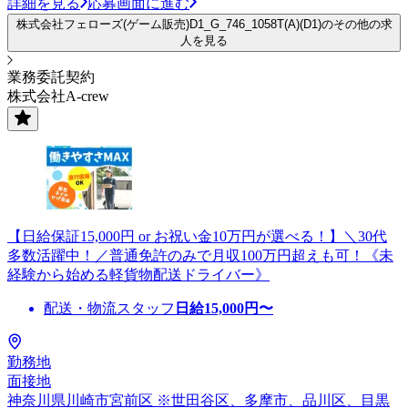
詳細を見る
応募画面に進む
株式会社フェローズ(ゲーム販売)D1_G_746_1058T(A)(D1)のその他の求
人を見る
業務委託契約
株式会社A-crew
【日給保証15,000円 or お祝い金10万円が選べる！】＼30代
多数活躍中！／普通免許のみで月収100万円超えも可！《未
経験から始める軽貨物配送ドライバー》
配送・物流スタッフ
日給
15,000
円〜
勤務地
面接地
神奈川県川崎市宮前区 ※世田谷区、多摩市、品川区、目黒