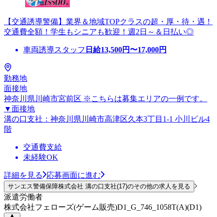
【交通誘導警備】業界＆地域TOPクラスの超・厚・待・遇！
交通費全額！学生もシニアも歓迎！週2日～＆日払い◎
車両誘導スタッフ
日給
13,500
円〜
17,000
円
勤務地
面接地
神奈川県川崎市宮前区 ※こちらは募集エリアの一例です。
▼面接地
溝の口支社：神奈川県川崎市高津区久本3丁目1-1 小川ビル4
階
交通費支給
未経験OK
詳細を見る
応募画面に進む
サンエス警備保障株式会社 溝の口支社(17)のその他の求人を見る
派遣労働者
株式会社フェローズ(ゲーム販売)D1_G_746_1058T(A)(D1)