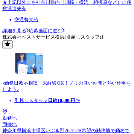
★上記以外にも神奈川県内（川崎・横浜・相模原など）に多
数派遣先有
交通費支給
詳細を見る
応募画面に進む
株式会社ベストサービス横浜(引越しスタッフ)1
•勤務日数応相談！未経験OK！ノリの良い仲間と熱い仕事を
しよう♪
引越しスタッフ
日給
10,000
円〜
勤務地
面接地
神奈川県横浜市緑区いぶき野26-55 ※希望の勤務地で勤務で