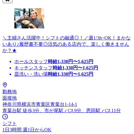
＼主婦さん活躍中！シフトの融通◎！／週1/3h~OK！まかな
いあり♪履歴書不要◎活気のある店内で、楽しく働きません
か？★
ホールスタッフ
時給
1,330
円〜
1,625
円
キッチンスタッフ
時給
1,330
円〜
1,625
円
皿洗い・洗い場
時給
1,330
円〜
1,625
円
勤務地
面接地
神奈川県横浜市青葉区青葉台1-14-1
青葉台駅 徒歩3分、市が尾駅 バス9分、恩田駅 バス11分
シフト
1日3時間 週1日からOK