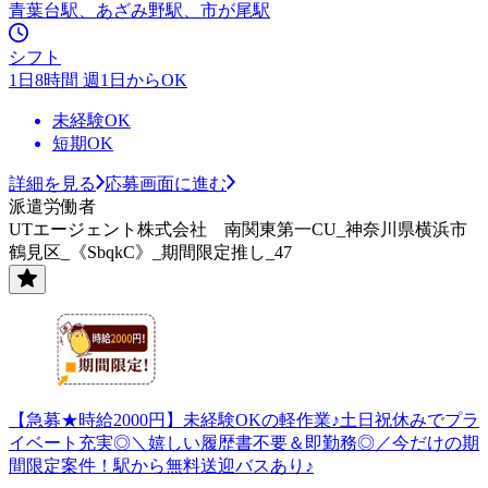
青葉台駅、あざみ野駅、市が尾駅
シフト
1日8時間 週1日からOK
未経験OK
短期OK
詳細を見る
応募画面に進む
派遣労働者
UTエージェント株式会社 南関東第一CU_神奈川県横浜市
鶴見区_《SbqkC》_期間限定推し_47
【急募★時給2000円】未経験OKの軽作業♪土日祝休みでプラ
イベート充実◎＼嬉しい履歴書不要＆即勤務◎／今だけの期
間限定案件！駅から無料送迎バスあり♪