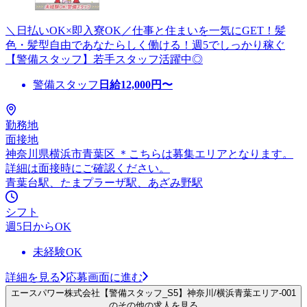
＼日払いOK×即入寮OK／仕事と住まいを一気にGET！髪
色・髪型自由であなたらしく働ける！週5でしっかり稼ぐ
【警備スタッフ】若手スタッフ活躍中◎
警備スタッフ
日給
12,000
円〜
勤務地
面接地
神奈川県横浜市青葉区 ＊こちらは募集エリアとなります。
詳細は面接時にご確認ください。
青葉台駅、たまプラーザ駅、あざみ野駅
シフト
週5日からOK
未経験OK
詳細を見る
応募画面に進む
エースパワー株式会社【警備スタッフ_S5】神奈川/横浜青葉エリア-001
のその他の求人を見る