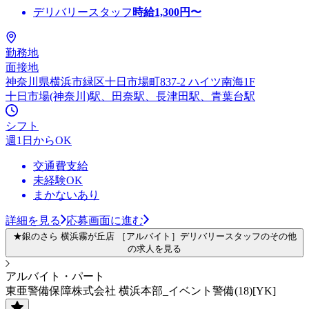
デリバリースタッフ
時給
1,300
円〜
勤務地
面接地
神奈川県横浜市緑区十日市場町837-2 ハイツ南海1F
十日市場(神奈川)駅、田奈駅、長津田駅、青葉台駅
シフト
週1日からOK
交通費支給
未経験OK
まかないあり
詳細を見る
応募画面に進む
★銀のさら 横浜霧が丘店 ［アルバイト］デリバリースタッフのその他
の求人を見る
アルバイト・パート
東亜警備保障株式会社 横浜本部_イベント警備(18)[YK]