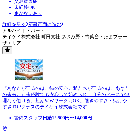
交通費支給
未経験OK
まかないあり
詳細を見る
応募画面に進む
アルバイト・パート
テイケイ株式会社 町田支社 あざみ野・青葉台・たまプラー
ザエリア
『あなたが守るのは、街の安心。私たちが守るのは、あなた
の未来。』未経験でも安心して始められ、自分のペースで無
理なく働ける。短期やWワークもOK。働きやすさ・続けや
すさTOPクラスのテイケイ株式会社です
警備スタッフ
日給
12,500
円〜
14,000
円