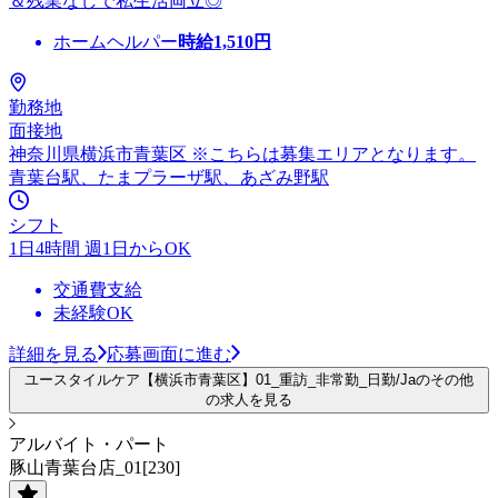
＆残業なしで私生活両立◎
ホームヘルパー
時給
1,510
円
勤務地
面接地
神奈川県横浜市青葉区 ※こちらは募集エリアとなります。
青葉台駅、たまプラーザ駅、あざみ野駅
シフト
1日4時間 週1日からOK
交通費支給
未経験OK
詳細を見る
応募画面に進む
ユースタイルケア【横浜市青葉区】01_重訪_非常勤_日勤/Jaのその他
の求人を見る
アルバイト・パート
豚山青葉台店_01[230]