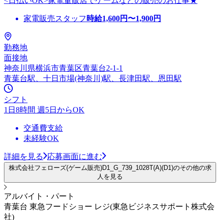
<日払いOK>家電量販店でゲームなどの販売のお仕事★
家電販売スタッフ
時給
1,600
円〜
1,900
円
勤務地
面接地
神奈川県横浜市青葉区青葉台2-1-1
青葉台駅、十日市場(神奈川)駅、長津田駅、恩田駅
シフト
1日8時間 週5日からOK
交通費支給
未経験OK
詳細を見る
応募画面に進む
株式会社フェローズ(ゲーム販売)D1_G_739_1028T(A)(D1)のその他の求
人を見る
アルバイト・パート
青葉台 東急フードショー レジ(東急ビジネスサポート株式会
社)