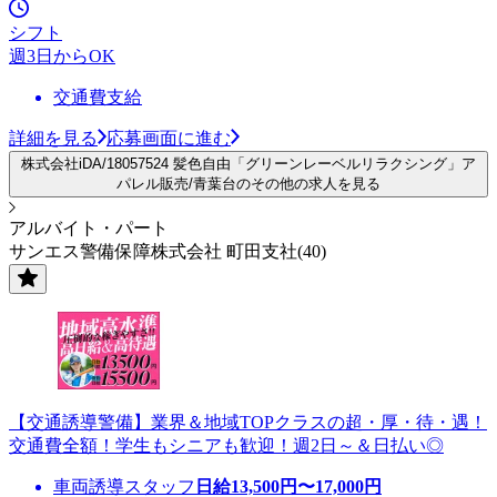
シフト
週3日からOK
交通費支給
詳細を見る
応募画面に進む
株式会社iDA/18057524 髪色自由「グリーンレーベルリラクシング」ア
パレル販売/青葉台のその他の求人を見る
アルバイト・パート
サンエス警備保障株式会社 町田支社(40)
【交通誘導警備】業界＆地域TOPクラスの超・厚・待・遇！
交通費全額！学生もシニアも歓迎！週2日～＆日払い◎
車両誘導スタッフ
日給
13,500
円〜
17,000
円