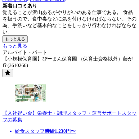
新着口コミあり
覚えることが沢山あるがやりがいのある仕事である。 食品
を扱うので、食中毒などに気を付けなければならない。その
為、手洗いなど基本的なことをしっかり行わなければならな
い。
もっと見る
もっと見る
アルバイト・パート
【小規模保育園】ぴーまん保育園 （保育士資格以外）藤が
丘(3610266)
【入社祝い金】栄養士・調理スタッフ・運営サポートスタッ
フの募集
給食スタッフ
時給
1,230
円〜