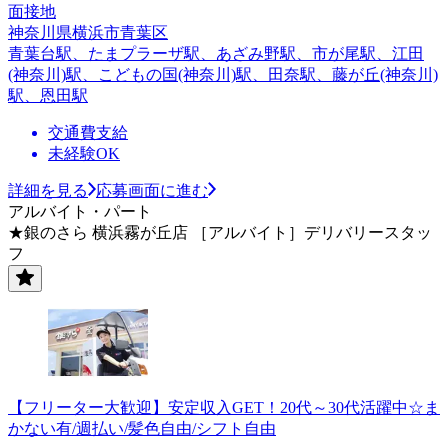
面接地
神奈川県横浜市青葉区
青葉台駅、たまプラーザ駅、あざみ野駅、市が尾駅、江田
(神奈川)駅、こどもの国(神奈川)駅、田奈駅、藤が丘(神奈川)
駅、恩田駅
交通費支給
未経験OK
詳細を見る
応募画面に進む
アルバイト・パート
★銀のさら 横浜霧が丘店 ［アルバイト］デリバリースタッ
フ
【フリーター大歓迎】安定収入GET！20代～30代活躍中☆ま
かない有/週払い/髪色自由/シフト自由