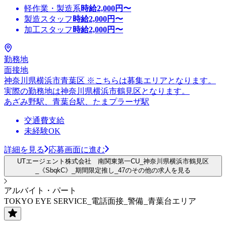
軽作業・製造系
時給
2,000
円〜
製造スタッフ
時給
2,000
円〜
加工スタッフ
時給
2,000
円〜
勤務地
面接地
神奈川県横浜市青葉区 ※こちらは募集エリアとなります。
実際の勤務地は神奈川県横浜市鶴見区となります。
あざみ野駅、青葉台駅、たまプラーザ駅
交通費支給
未経験OK
詳細を見る
応募画面に進む
UTエージェント株式会社 南関東第一CU_神奈川県横浜市鶴見区
_《SbqkC》_期間限定推し_47のその他の求人を見る
アルバイト・パート
TOKYO EYE SERVICE_電話面接_警備_青葉台エリア