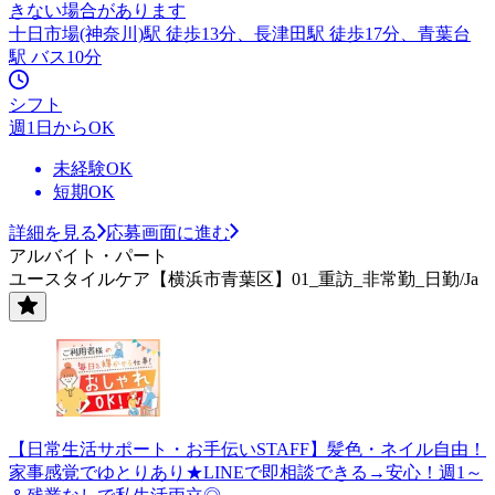
きない場合があります
十日市場(神奈川)駅 徒歩13分、長津田駅 徒歩17分、青葉台
駅 バス10分
シフト
週1日からOK
未経験OK
短期OK
詳細を見る
応募画面に進む
アルバイト・パート
ユースタイルケア【横浜市青葉区】01_重訪_非常勤_日勤/Ja
【日常生活サポート・お手伝いSTAFF】髪色・ネイル自由！
家事感覚でゆとりあり★LINEで即相談できる→安心！週1～