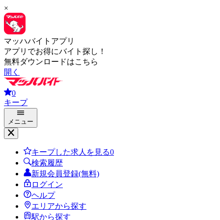
×
マッハバイトアプリ
アプリでお得にバイト探し！
無料ダウンロードはこちら
開く
0
キープ
メニュー
キープした求人を見る
0
検索履歴
新規会員登録(無料)
ログイン
ヘルプ
エリアから探す
駅から探す