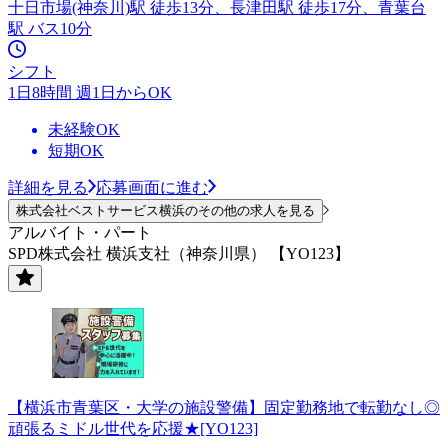
十日市場(神奈川)駅 徒歩13分、長津田駅 徒歩17分、青葉台
駅 バス10分
シフト
1日8時間 週1日からOK
未経験OK
短期OK
詳細を見る
応募画面に進む
株式会社ベストサービス横浜のその他の求人を見る
アルバイト・パート
SPD株式会社 横浜支社（神奈川県） 【YO123】
【横浜市青葉区・大学の施設警備】固定勤務地で転勤なし◎
頑張るミドル世代を応援★[YO123]