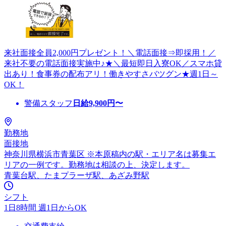
来社面接全員2,000円プレゼント！＼電話面接⇒即採用！／
来社不要の電話面接実施中♪★＼最短即日入寮OK／スマホ貸
出あり！食事券の配布アリ！働きやすさバツグン★週1日～
OK！
警備スタッフ
日給
9,900
円〜
勤務地
面接地
神奈川県横浜市青葉区 ※本原稿内の駅・エリア名は募集エ
リアの一例です。勤務地は相談の上、決定します。
青葉台駅、たまプラーザ駅、あざみ野駅
シフト
1日8時間 週1日からOK