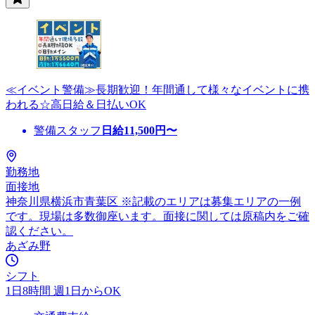
≪イベント警備≫長期歓迎！年間通して様々なイベントに携
われる☆高日給＆日払いOK
警備スタッフ
日給
11,500
円〜
勤務地
面接地
神奈川県横浜市青葉区 ※記載のエリアは募集エリアの一例
です。現場は多数御座います。面接に関しては原稿内をご確
認ください。
あざみ野
シフト
1日8時間 週1日からOK