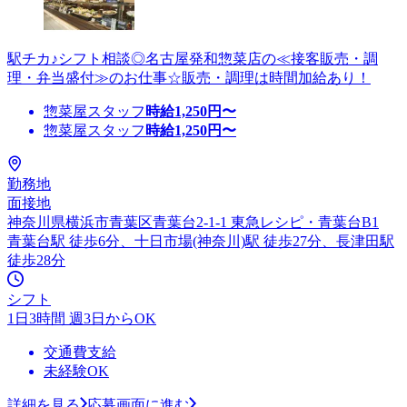
駅チカ♪シフト相談◎名古屋発和惣菜店の≪接客販売・調
理・弁当盛付≫のお仕事☆販売・調理は時間加給あり！
惣菜屋スタッフ
時給
1,250
円〜
惣菜屋スタッフ
時給
1,250
円〜
勤務地
面接地
神奈川県横浜市青葉区青葉台2-1-1 東急レシピ・青葉台B1
青葉台駅 徒歩6分、十日市場(神奈川)駅 徒歩27分、長津田駅
徒歩28分
シフト
1日3時間 週3日からOK
交通費支給
未経験OK
詳細を見る
応募画面に進む