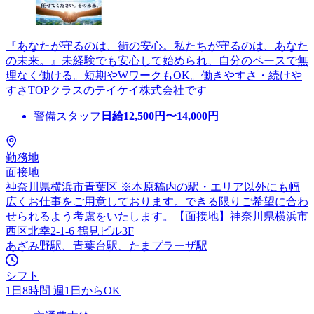
『あなたが守るのは、街の安心。私たちが守るのは、あなた
の未来。』未経験でも安心して始められ、自分のペースで無
理なく働ける。短期やWワークもOK。働きやすさ・続けや
すさTOPクラスのテイケイ株式会社です
警備スタッフ
日給
12,500
円〜
14,000
円
勤務地
面接地
神奈川県横浜市青葉区 ※本原稿内の駅・エリア以外にも幅
広くお仕事をご用意しております。できる限りご希望に合わ
せられるよう考慮をいたします。【面接地】神奈川県横浜市
西区北幸2-1-6 鶴見ビル3F
あざみ野駅、青葉台駅、たまプラーザ駅
シフト
1日8時間 週1日からOK