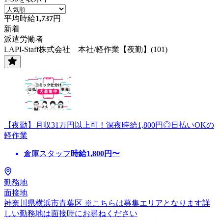
平均時給
1,737
円
新着
派遣労働者
LAPI-Staff株式会社 本社/軽作業【夜勤】(101)
【夜勤】月収31万円以上可！深夜時給1,800円◎日払いOKの
軽作業
倉庫スタッフ
時給
1,800
円〜
勤務地
面接地
神奈川県横浜市青葉区 ※こちらは募集エリアとなります詳
しい勤務地は面接時にお尋ねください