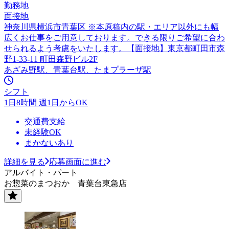
勤務地
面接地
神奈川県横浜市青葉区 ※本原稿内の駅・エリア以外にも幅
広くお仕事をご用意しております。できる限りご希望に合わ
せられるよう考慮をいたします。【面接地】東京都町田市森
野1-33-11 町田森野ビル2F
あざみ野駅、青葉台駅、たまプラーザ駅
シフト
1日8時間 週1日からOK
交通費支給
未経験OK
まかないあり
詳細を見る
応募画面に進む
アルバイト・パート
お惣菜のまつおか 青葉台東急店