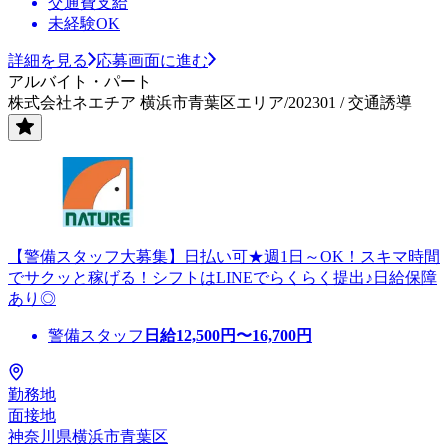
交通費支給
未経験OK
詳細を見る
応募画面に進む
アルバイト・パート
株式会社ネエチア 横浜市青葉区エリア/202301 / 交通誘導
【警備スタッフ大募集】日払い可★週1日～OK！スキマ時間
でサクッと稼げる！シフトはLINEでらくらく提出♪日給保障
あり◎
警備スタッフ
日給
12,500
円〜
16,700
円
勤務地
面接地
神奈川県横浜市青葉区