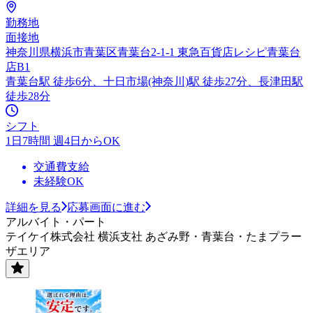
勤務地
面接地
神奈川県横浜市青葉区青葉台2-1-1 東急百貨店レシピ青葉台
店B1
青葉台駅 徒歩6分、十日市場(神奈川)駅 徒歩27分、長津田駅
徒歩28分
シフト
1日7時間 週4日からOK
交通費支給
未経験OK
詳細を見る
応募画面に進む
アルバイト・パート
テイケイ株式会社 横浜支社 あざみ野・青葉台・たまプラー
ザエリア