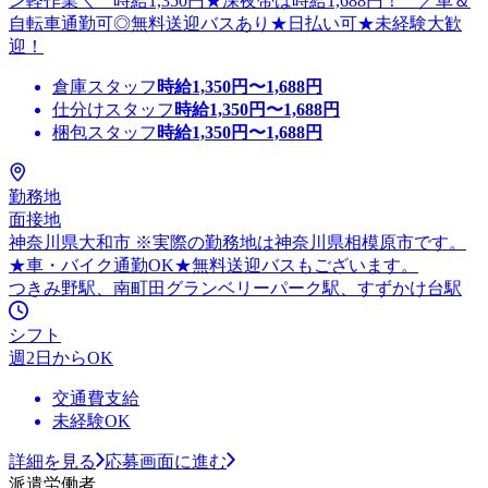
ン軽作業＼ 時給1,350円★深夜帯は時給1,688円！ ／車＆
自転車通勤可◎無料送迎バスあり★日払い可★未経験大歓
迎！
倉庫スタッフ
時給
1,350
円〜
1,688
円
仕分けスタッフ
時給
1,350
円〜
1,688
円
梱包スタッフ
時給
1,350
円〜
1,688
円
勤務地
面接地
神奈川県大和市 ※実際の勤務地は神奈川県相模原市です。
★車・バイク通勤OK★無料送迎バスもございます。
つきみ野駅、南町田グランベリーパーク駅、すずかけ台駅
シフト
週2日からOK
交通費支給
未経験OK
詳細を見る
応募画面に進む
派遣労働者