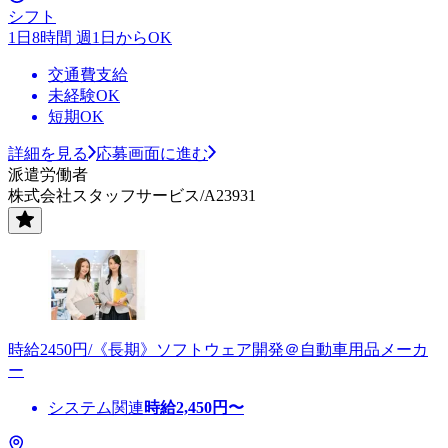
シフト
1日8時間 週1日からOK
交通費支給
未経験OK
短期OK
詳細を見る
応募画面に進む
派遣労働者
株式会社スタッフサービス/A23931
時給2450円/《長期》ソフトウェア開発＠自動車用品メーカ
ー
システム関連
時給
2,450
円〜