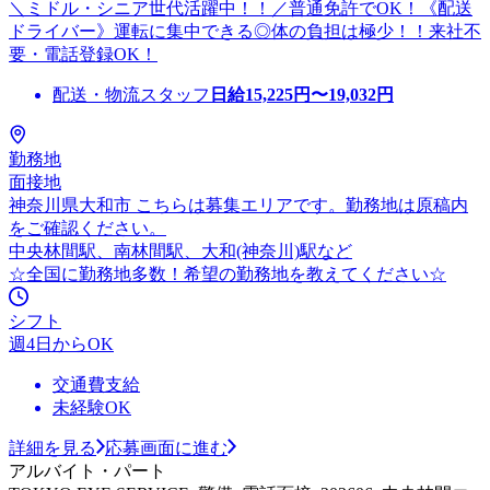
＼ミドル・シニア世代活躍中！！／普通免許でOK！《配送
ドライバー》運転に集中できる◎体の負担は極少！！来社不
要・電話登録OK！
配送・物流スタッフ
日給
15,225
円〜
19,032
円
勤務地
面接地
神奈川県大和市 こちらは募集エリアです。勤務地は原稿内
をご確認ください。
中央林間駅、南林間駅、大和(神奈川)駅など
☆全国に勤務地多数！希望の勤務地を教えてください☆
シフト
週4日からOK
交通費支給
未経験OK
詳細を見る
応募画面に進む
アルバイト・パート