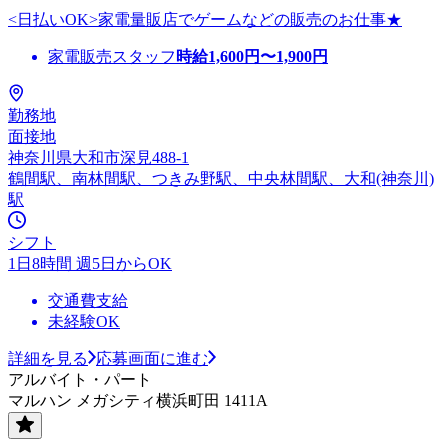
<日払いOK>家電量販店でゲームなどの販売のお仕事★
家電販売スタッフ
時給
1,600
円〜
1,900
円
勤務地
面接地
神奈川県大和市深見488-1
鶴間駅、南林間駅、つきみ野駅、中央林間駅、大和(神奈川)
駅
シフト
1日8時間 週5日からOK
交通費支給
未経験OK
詳細を見る
応募画面に進む
アルバイト・パート
マルハン メガシティ横浜町田 1411A