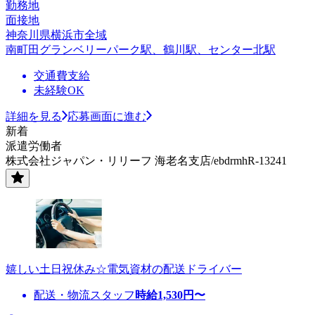
勤務地
面接地
神奈川県横浜市全域
南町田グランベリーパーク駅、鶴川駅、センター北駅
交通費支給
未経験OK
詳細を見る
応募画面に進む
新着
派遣労働者
株式会社ジャパン・リリーフ 海老名支店/ebdrmhR-13241
嬉しい土日祝休み☆電気資材の配送ドライバー
配送・物流スタッフ
時給
1,530
円〜