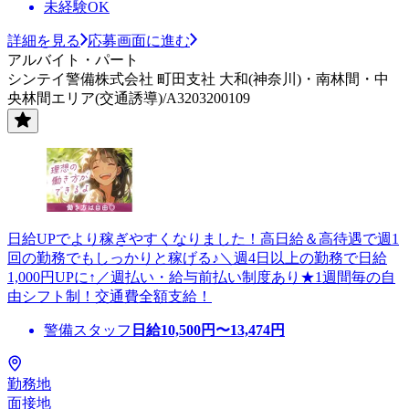
未経験OK
詳細を見る
応募画面に進む
アルバイト・パート
シンテイ警備株式会社 町田支社 大和(神奈川)・南林間・中
央林間エリア(交通誘導)/A3203200109
日給UPでより稼ぎやすくなりました！高日給＆高待遇で週1
回の勤務でもしっかりと稼げる♪＼週4日以上の勤務で日給
1,000円UPに↑／週払い・給与前払い制度あり★1週間毎の自
由シフト制！交通費全額支給！
警備スタッフ
日給
10,500
円〜
13,474
円
勤務地
面接地