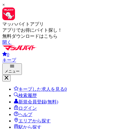
×
マッハバイトアプリ
アプリでお得にバイト探し！
無料ダウンロードはこちら
開く
0
キープ
メニュー
キープした求人を見る
0
検索履歴
新規会員登録(無料)
ログイン
ヘルプ
エリアから探す
駅から探す