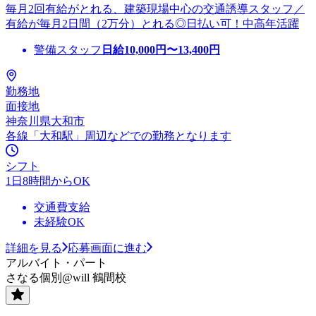
毎月2回有給がとれる、建築現場中心の交通誘導スタッフ／
有給が毎月2日間（2万分）とれる◎日払い可！中高年活躍
警備スタッフ
日給
10,000
円〜
13,400
円
勤務地
面接地
神奈川県大和市
各線「大和駅」周辺などでの勤務となります
シフト
1日8時間からOK
交通費支給
未経験OK
詳細を見る
応募画面に進む
アルバイト・パート
さなる個別@will 鶴間校