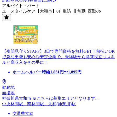
詳細を見る
応募画面に進む
アルバイト・パート
ユースタイルケア【大和市】01_重訪_非常勤_夜勤/Jb
【夜間見守りSTAFF】3日で専門資格を無料GET！前払いOK
で急な出費も安心◎安定企業で、未経験から将来役立つスキ
ルと高収入をその手に！
ホームヘルパー
時給
1,831
円〜
1,895
円
勤務地
面接地
神奈川県大和市 ※こちらは募集エリアとなります。
中央林間駅、南林間駅、大和(神奈川)駅
交通費支給