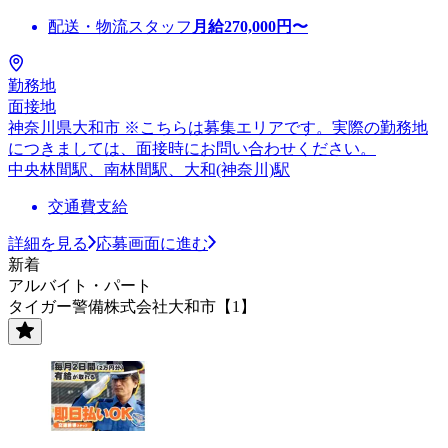
配送・物流スタッフ
月給
270,000
円〜
勤務地
面接地
神奈川県大和市 ※こちらは募集エリアです。実際の勤務地
につきましては、面接時にお問い合わせください。
中央林間駅、南林間駅、大和(神奈川)駅
交通費支給
詳細を見る
応募画面に進む
新着
アルバイト・パート
タイガー警備株式会社大和市【1】