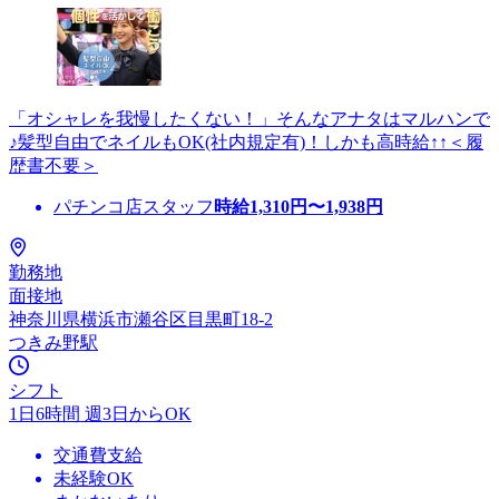
「オシャレを我慢したくない！」そんなアナタはマルハンで
♪髪型自由でネイルもOK(社内規定有)！しかも高時給↑↑＜履
歴書不要＞
パチンコ店スタッフ
時給
1,310
円〜
1,938
円
勤務地
面接地
神奈川県横浜市瀬谷区目黒町18-2
つきみ野駅
シフト
1日6時間 週3日からOK
交通費支給
未経験OK