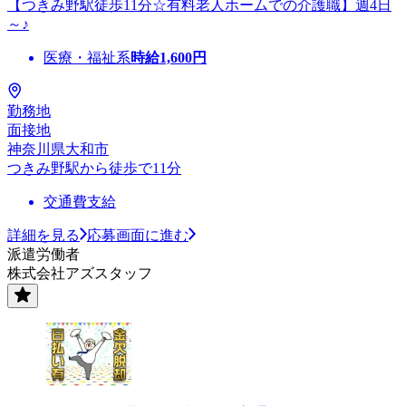
【つきみ野駅徒歩11分☆有料老人ホームでの介護職】週4日
～♪
医療・福祉系
時給
1,600
円
勤務地
面接地
神奈川県大和市
つきみ野駅から徒歩で11分
交通費支給
詳細を見る
応募画面に進む
派遣労働者
株式会社アズスタッフ