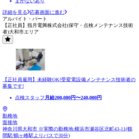
まかないあり
詳細を見る
応募画面に進む
アルバイト・パート
【正社員】指月電興株式会社(保守・点検メンテナンス技術
者)大和市エリア
【正社員雇用】未経験OK!受変電設備メンテナンス技術者の
募集です!
点検スタッフ
月給
200,000
円〜
240,000
円
勤務地
面接地
神奈川県大和市 ※実際の勤務地:横浜市瀬谷区北町43-11(鶴
間駅/鶴ヶ峰駅よりバスで30分)