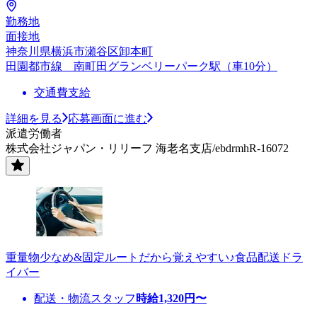
勤務地
面接地
神奈川県横浜市瀬谷区卸本町
田園都市線 南町田グランベリーパーク駅（車10分）
交通費支給
詳細を見る
応募画面に進む
派遣労働者
株式会社ジャパン・リリーフ 海老名支店/ebdrmhR-16072
重量物少なめ&固定ルートだから覚えやすい♪食品配送ドラ
イバー
配送・物流スタッフ
時給
1,320
円〜