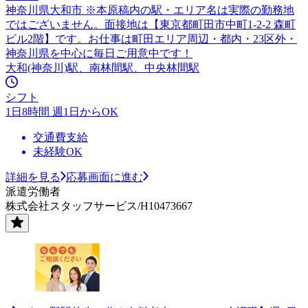
神奈川県大和市 ※本原稿内の駅・エリア名は実際の勤務地
ではございません。面接地は【東京都町田市中町1-2-2 森町
ビル2階】です。お仕事は町田エリア周辺・都内・23区外・
神奈川県を中心に毎日ご用意中です！
大和(神奈川)駅、南林間駅、中央林間駅
シフト
1日8時間 週1日からOK
交通費支給
未経験OK
詳細を見る
応募画面に進む
派遣労働者
株式会社スタッフサービス/H10473667