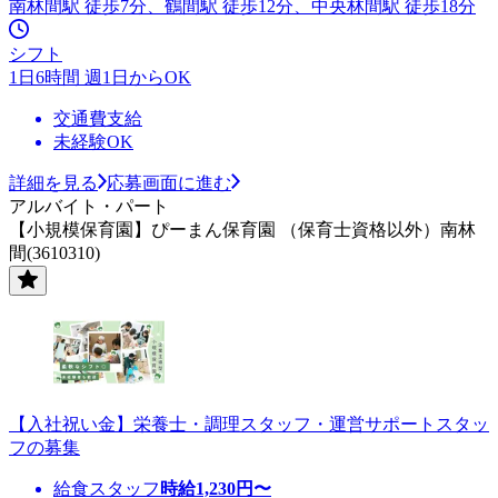
南林間駅 徒歩7分、鶴間駅 徒歩12分、中央林間駅 徒歩18分
シフト
1日6時間 週1日からOK
交通費支給
未経験OK
詳細を見る
応募画面に進む
アルバイト・パート
【小規模保育園】ぴーまん保育園 （保育士資格以外）南林
間(3610310)
【入社祝い金】栄養士・調理スタッフ・運営サポートスタッ
フの募集
給食スタッフ
時給
1,230
円〜