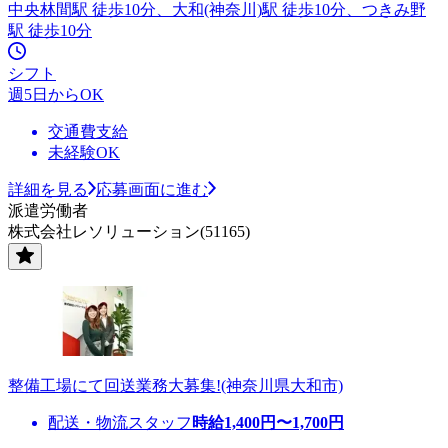
中央林間駅 徒歩10分、大和(神奈川)駅 徒歩10分、つきみ野
駅 徒歩10分
シフト
週5日からOK
交通費支給
未経験OK
詳細を見る
応募画面に進む
派遣労働者
株式会社レソリューション(51165)
整備工場にて回送業務大募集!(神奈川県大和市)
配送・物流スタッフ
時給
1,400
円〜
1,700
円