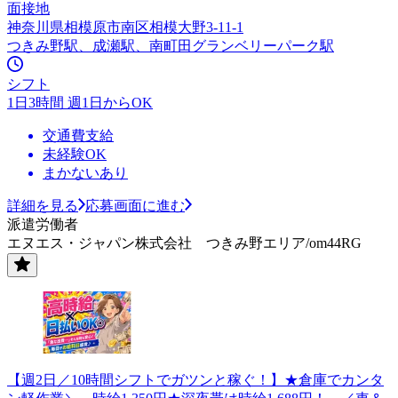
面接地
神奈川県相模原市南区相模大野3-11-1
つきみ野駅、成瀬駅、南町田グランベリーパーク駅
シフト
1日3時間 週1日からOK
交通費支給
未経験OK
まかないあり
詳細を見る
応募画面に進む
派遣労働者
エヌエス・ジャパン株式会社 つきみ野エリア/om44RG
【週2日／10時間シフトでガツンと稼ぐ！】★倉庫でカンタ