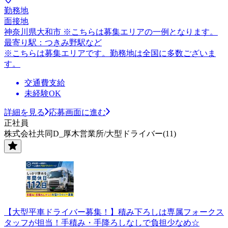
勤務地
面接地
神奈川県大和市 ※こちらは募集エリアの一例となります。
最寄り駅：つきみ野駅など
※こちらは募集エリアです。勤務地は全国に多数ございま
す。
交通費支給
未経験OK
詳細を見る
応募画面に進む
正社員
株式会社共同D_厚木営業所/大型ドライバー(11)
【大型平車ドライバー募集！】積み下ろしは専属フォークス
タッフが担当！手積み・手降ろしなしで負担少なめ☆