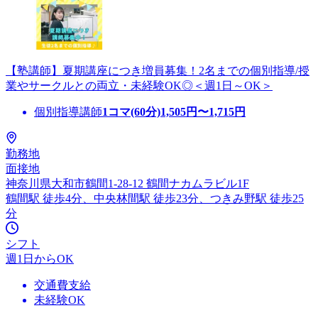
【塾講師】夏期講座につき増員募集！2名までの個別指導/授
業やサークルとの両立・未経験OK◎＜週1日～OK＞
個別指導講師
1コマ(60分)
1,505
円〜
1,715
円
勤務地
面接地
神奈川県大和市鶴間1-28-12 鶴間ナカムラビル1F
鶴間駅 徒歩4分、中央林間駅 徒歩23分、つきみ野駅 徒歩25
分
シフト
週1日からOK
交通費支給
未経験OK