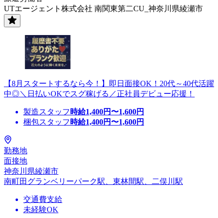
UTエージェント株式会社 南関東第二CU_神奈川県綾瀬市
【8月スタートするなら今！】即日面接OK！20代～40代活躍
中◎＼日払いOKでスグ稼げる／正社員デビュー応援！
製造スタッフ
時給
1,400
円〜
1,600
円
梱包スタッフ
時給
1,400
円〜
1,600
円
勤務地
面接地
神奈川県綾瀬市
南町田グランベリーパーク駅、東林間駅、二俣川駅
交通費支給
未経験OK