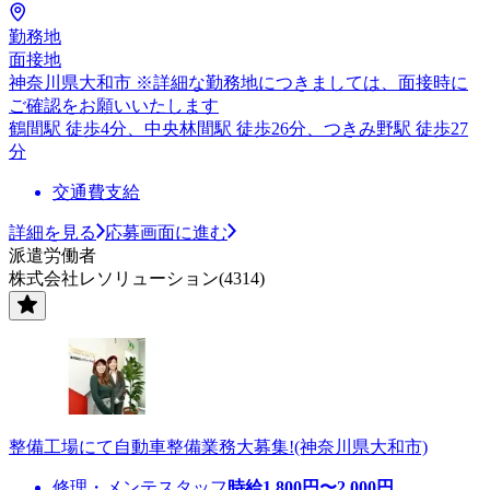
勤務地
面接地
神奈川県大和市 ※詳細な勤務地につきましては、面接時に
ご確認をお願いいたします
鶴間駅 徒歩4分、中央林間駅 徒歩26分、つきみ野駅 徒歩27
分
交通費支給
詳細を見る
応募画面に進む
派遣労働者
株式会社レソリューション(4314)
整備工場にて自動車整備業務大募集!(神奈川県大和市)
修理・メンテスタッフ
時給
1,800
円〜
2,000
円