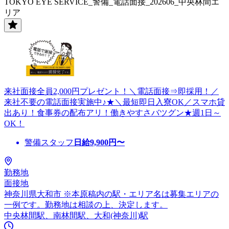
TOKYO EYE SERVICE_警備_電話面接_202606_中央林間エ
リア
来社面接全員2,000円プレゼント！＼電話面接⇒即採用！／
来社不要の電話面接実施中♪★＼最短即日入寮OK／スマホ貸
出あり！食事券の配布アリ！働きやすさバツグン★週1日～
OK！
警備スタッフ
日給
9,900
円〜
勤務地
面接地
神奈川県大和市 ※本原稿内の駅・エリア名は募集エリアの
一例です。勤務地は相談の上、決定します。
中央林間駅、南林間駅、大和(神奈川)駅