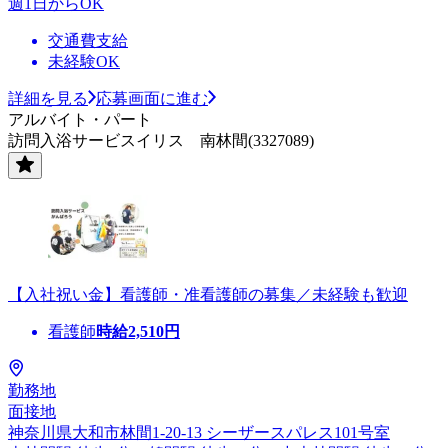
週1日からOK
交通費支給
未経験OK
詳細を見る
応募画面に進む
アルバイト・パート
訪問入浴サービスイリス 南林間(3327089)
【入社祝い金】看護師・准看護師の募集／未経験も歓迎
看護師
時給
2,510
円
勤務地
面接地
神奈川県大和市林間1-20-13 シーザースパレス101号室