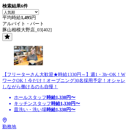
検索結果
6
件
平均時給
1,495
円
アルバイト・パート
豚山相模大野店_03[402]
【フリーターさん大歓迎★時給1330円～】週1・3h~OK！W
ワークOK！今だけ！オープニング30名採用予定！オシャレ
しながら働けるのも自慢！
ホールスタッフ
時給
1,330
円〜
キッチンスタッフ
時給
1,330
円〜
皿洗い・洗い場
時給
1,330
円〜
勤務地