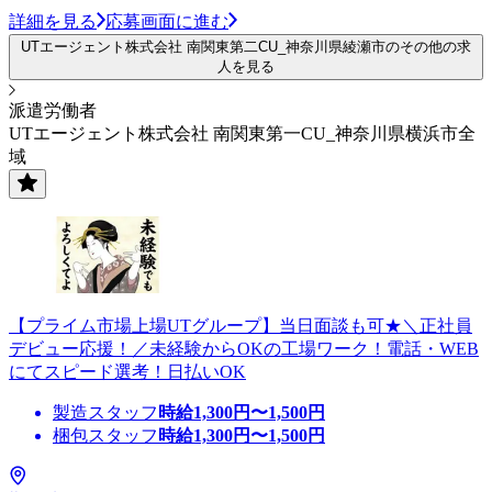
詳細を見る
応募画面に進む
UTエージェント株式会社 南関東第二CU_神奈川県綾瀬市のその他の求
人を見る
派遣労働者
UTエージェント株式会社 南関東第一CU_神奈川県横浜市全
域
【プライム市場上場UTグループ】当日面談も可★＼正社員
デビュー応援！／未経験からOKの工場ワーク！電話・WEB
にてスピード選考！日払いOK
製造スタッフ
時給
1,300
円〜
1,500
円
梱包スタッフ
時給
1,300
円〜
1,500
円