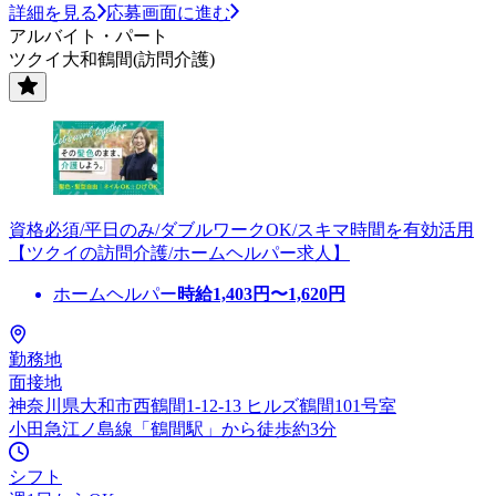
詳細を見る
応募画面に進む
アルバイト・パート
ツクイ大和鶴間(訪問介護)
資格必須/平日のみ/ダブルワークOK/スキマ時間を有効活用
【ツクイの訪問介護/ホームヘルパー求人】
ホームヘルパー
時給
1,403
円〜
1,620
円
勤務地
面接地
神奈川県大和市西鶴間1-12-13 ヒルズ鶴間101号室
小田急江ノ島線「鶴間駅」から徒歩約3分
シフト