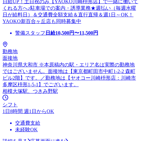
日給UP！土日祝のみ【YAOKO川崎枡形店】で一緒に働いて
くれる方へ♪駐車場での案内・誘導業務★週払い（毎週水曜
日が給料日）＆交通費全額支給＆直行直帰＆週1日～OK！
YAOKO新百合ヶ丘店も同時募集中
警備スタッフ
日給
10,500
円〜
11,500
円
勤務地
面接地
神奈川県大和市 ※本原稿内の駅・エリア名は実際の勤務地
ではございません。面接地は【東京都町田市中町1-2-2 森町
ビル2階】です。／勤務地は【ヤオコー川崎枡形店：川崎市
多摩区枡形1-5-1】でございます。
相模大塚駅、つきみ野駅
シフト
1日8時間 週1日からOK
交通費支給
未経験OK