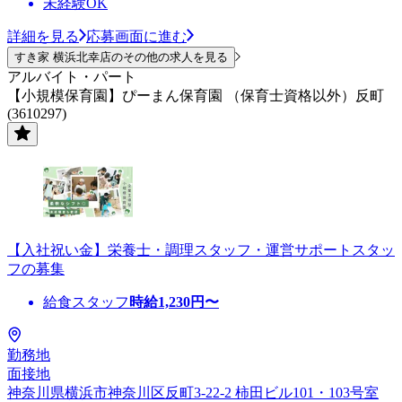
未経験OK
詳細を見る
応募画面に進む
すき家 横浜北幸店のその他の求人を見る
アルバイト・パート
【小規模保育園】ぴーまん保育園 （保育士資格以外）反町
(3610297)
【入社祝い金】栄養士・調理スタッフ・運営サポートスタッ
フの募集
給食スタッフ
時給
1,230
円〜
勤務地
面接地
神奈川県横浜市神奈川区反町3-22-2 柿田ビル101・103号室