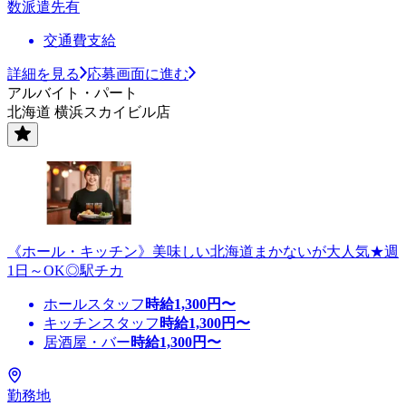
数派遣先有
交通費支給
詳細を見る
応募画面に進む
アルバイト・パート
北海道 横浜スカイビル店
《ホール・キッチン》美味しい北海道まかないが大人気★週
1日～OK◎駅チカ
ホールスタッフ
時給
1,300
円〜
キッチンスタッフ
時給
1,300
円〜
居酒屋・バー
時給
1,300
円〜
勤務地