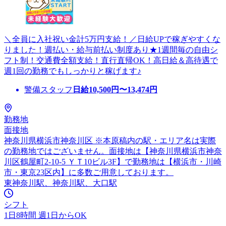
＼全員に入社祝い金計5万円支給！／日給UPで稼ぎやすくな
りました！週払い・給与前払い制度あり★1週間毎の自由シ
フト制！交通費全額支給！直行直帰OK！高日給＆高待遇で
週1回の勤務でもしっかりと稼げます♪
警備スタッフ
日給
10,500
円〜
13,474
円
勤務地
面接地
神奈川県横浜市神奈川区 ※本原稿内の駅・エリア名は実際
の勤務地ではございません。面接地は【神奈川県横浜市神奈
川区鶴屋町2-10-5 ＹＴ10ビル3F】で勤務地は【横浜市・川崎
市・東京23区内】に多数ご用意しております。
東神奈川駅、神奈川駅、大口駅
シフト
1日8時間 週1日からOK