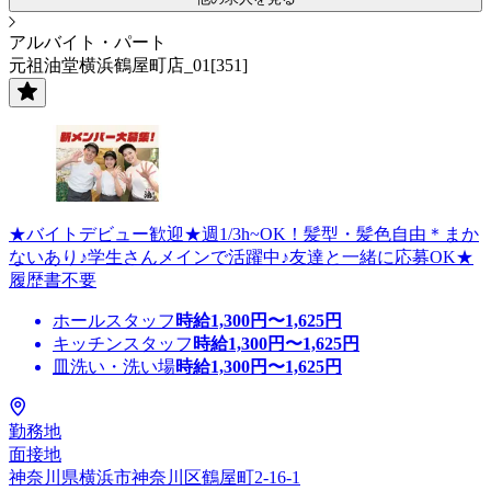
アルバイト・パート
元祖油堂横浜鶴屋町店_01[351]
★バイトデビュー歓迎★週1/3h~OK！髪型・髪色自由＊まか
ないあり♪学生さんメインで活躍中♪友達と一緒に応募OK★
履歴書不要
ホールスタッフ
時給
1,300
円〜
1,625
円
キッチンスタッフ
時給
1,300
円〜
1,625
円
皿洗い・洗い場
時給
1,300
円〜
1,625
円
勤務地
面接地
神奈川県横浜市神奈川区鶴屋町2-16-1