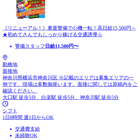
《リニューアル！》東亜警備で心機一転！高日給15,500円～
★初めてさんでもしっかり稼げる交通誘導☆
警備スタッフ
日給
11,500
円〜
勤務地
面接地
神奈川県横浜市神奈川区 ※記載のエリアは募集エリアの一
例です。現場は多数御座います。面接に関しては原稿内をご
確認ください。
大口駅 徒歩5分、白楽駅 徒歩5分、神奈川駅 徒歩5分
シフト
1日8時間 週1日からOK
交通費支給
未経験OK