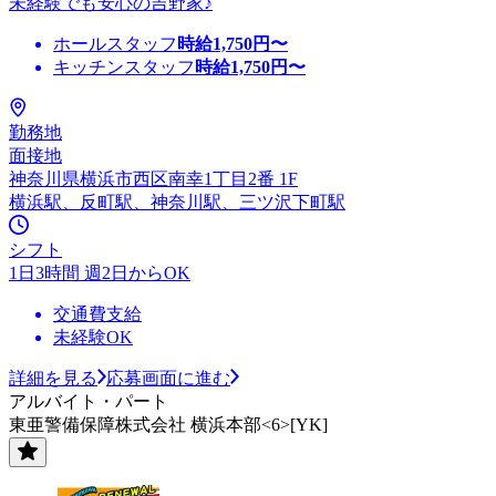
未経験でも安心の吉野家♪
ホールスタッフ
時給
1,750
円〜
キッチンスタッフ
時給
1,750
円〜
勤務地
面接地
神奈川県横浜市西区南幸1丁目2番 1F
横浜駅、反町駅、神奈川駅、三ツ沢下町駅
シフト
1日3時間 週2日からOK
交通費支給
未経験OK
詳細を見る
応募画面に進む
アルバイト・パート
東亜警備保障株式会社 横浜本部<6>[YK]