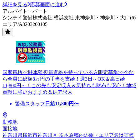
詳細を見る
応募画面に進む
アルバイト・パート
シンテイ警備株式会社 横浜支社 東神奈川・神奈川・大口(6)
エリア/A3203200105
国家資格<<駐車監視員資格を持っている方限定募集>>今な
ら全員に総額8万円の手当を支給！週3日～OK＆高日給
11,800円～！この先も安定収入＆気持ちも財布も安心！地域
貢献に強いおすすめ＆レア求人
警備スタッフ
日給
11,800
円〜
勤務地
面接地
神奈川県横浜市神奈川区 ※本原稿内の駅・エリア名は実際