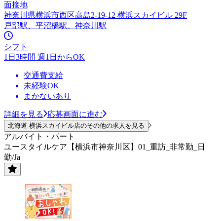
面接地
神奈川県横浜市西区高島2-19-12 横浜スカイビル 29F
戸部駅、平沼橋駅、神奈川駅
シフト
1日3時間 週1日からOK
交通費支給
未経験OK
まかないあり
詳細を見る
応募画面に進む
北海道 横浜スカイビル店のその他の求人を見る
アルバイト・パート
ユースタイルケア【横浜市神奈川区】01_重訪_非常勤_日
勤/Ja