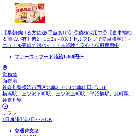
【早朝働ける方歓迎(手当あり)】◎積極採用中◎【食事補助
＆前払い有】週2・1日2h～OK！セルフレジで簡単接客◎マ
ニュアル完備で初バイト・未経験も安心！積極採用中
ファーストフード
時給
1,360
円〜
勤務地
面接地
神奈川県横浜市西区北幸2-10-50 北幸山田ビル1F
横浜駅、三ツ沢下町駅、三ツ沢上町駅、平沼橋駅、反町駅、
神奈川駅
シフト
1日2時間 週2日からOK
交通費支給