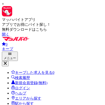
×
マッハバイトアプリ
アプリでお得にバイト探し！
無料ダウンロードはこちら
開く
0
キープ
メニュー
キープした求人を見る
0
検索履歴
新規会員登録(無料)
ログイン
ヘルプ
エリアから探す
駅から探す