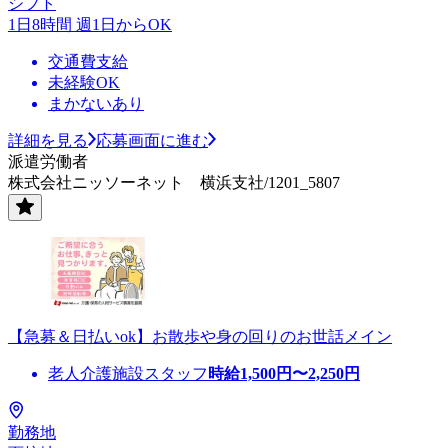
シフト
1日8時間 週1日からOK
交通費支給
未経験OK
まかないあり
詳細を見る
応募画面に進む
派遣労働者
株式会社ニッソーネット 横浜支社/1201_5807
【急募＆日払いok】お散歩や身の回りのお世話メイン
老人介護施設スタッフ
時給
1,500
円〜
2,250
円
勤務地