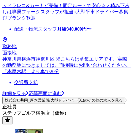
＜ドラレコ&カーナビ完備！固定ルートで安心☆＞積み下ろ
しは専属フォークスタッフが担当♪大型平車ドライバー募集
◎ブランク歓迎
配送・物流スタッフ
月給
340,000
円〜
勤務地
面接地
神奈川県横浜市神奈川区 ※こちらは募集エリアです。実際
の勤務地につきましては、面接時にお問い合わせください。
「本厚木駅」より車で20分
交通費支給
詳細を見る
応募画面に進む
株式会社共同_厚木営業所/大型ドライバー(31)のその他の求人を見る
正社員
ステップゴルフ横浜店（仮称）