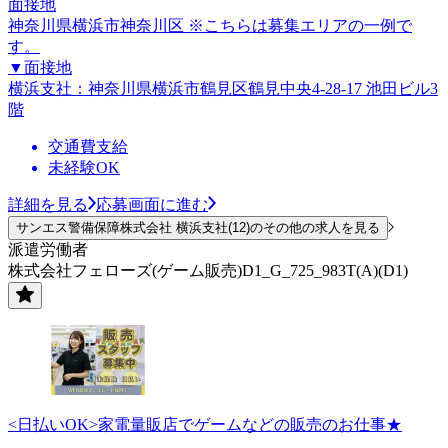
面接地
神奈川県横浜市神奈川区 ※こちらは募集エリアの一例で
す。
▼面接地
横浜支社：神奈川県横浜市鶴見区鶴見中央4-28-17 池田ビル3
階
交通費支給
未経験OK
詳細を見る
応募画面に進む
サンエス警備保障株式会社 横浜支社(12)のその他の求人を見る
派遣労働者
株式会社フェローズ(ゲーム販売)D1_G_725_983T(A)(D1)
<日払いOK>家電量販店でゲームなどの販売のお仕事★