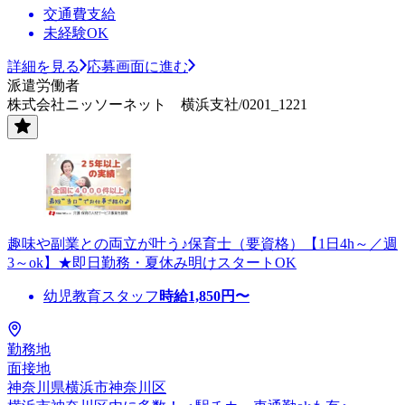
交通費支給
未経験OK
詳細を見る
応募画面に進む
派遣労働者
株式会社ニッソーネット 横浜支社/0201_1221
趣味や副業との両立が叶う♪保育士（要資格）【1日4h～／週
3～ok】★即日勤務・夏休み明けスタートOK
幼児教育スタッフ
時給
1,850
円〜
勤務地
面接地
神奈川県横浜市神奈川区