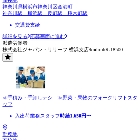
面接地
神奈川県横浜市神奈川区金港町
神奈川駅、横浜駅、反町駅、桜木町駅
交通費支給
詳細を見る
応募画面に進む
派遣労働者
株式会社ジャパン・リリーフ 横浜支店/kndrmhR-18500
≪手積み・手卸しナシ！≫野菜・果物のフォークリフトスタ
ッフ
入出荷業務スタッフ
時給
1,650
円〜
勤務地