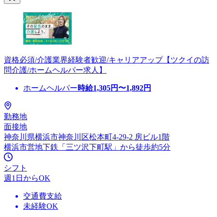
資格必須/介護業界経験者歓迎/キャリアアップ【ツクイの訪
問介護/ホームヘルパー求人】
ホームヘルパー
時給
1,305
円〜
1,892
円
勤務地
面接地
神奈川県横浜市神奈川区松本町4-29-2 房ビル1階
横浜市営地下鉄「三ツ沢下町駅」から徒歩約5分
シフト
週1日からOK
交通費支給
未経験OK