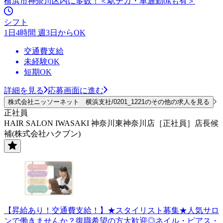
横浜市神奈川区内に多数！＜駅チカ・車通勤okも有＞
シフト
1日4時間 週3日からOK
交通費支給
未経験OK
短期OK
詳細を見る
応募画面に進む
株式会社ニッソーネット 横浜支社/0201_1221のその他の求人を見る
正社員
HAIR SALON IWASAKI 神奈川東神奈川店［正社員］店長候
補(株式会社ハクブン)
【昇給あり！交通費支給！】★スタイリスト募集★人気サロ
ンで働きませんか？復職希望の方大歓迎◎ネイル・ピアス・