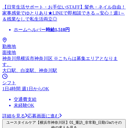
【日常生活サポート・お手伝いSTAFF】髪色・ネイル自由！
家事感覚でゆとりあり★LINEで即相談できる→安心！週1～
＆残業なしで私生活両立◎
ホームヘルパー
時給
1,510
円
勤務地
面接地
神奈川県横浜市神奈川区 ※こちらは募集エリアとなりま
す。
大口駅、白楽駅、神奈川駅
シフト
1日4時間 週1日からOK
交通費支給
未経験OK
詳細を見る
応募画面に進む
ユースタイルケア【横浜市神奈川区】01_重訪_非常勤_日勤/Jaのその
他の求人を見る