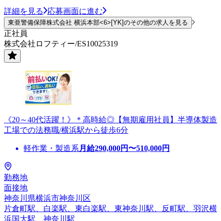
詳細を見る
応募画面に進む
東亜警備保障株式会社 横浜本部<6>[YK]のその他の求人を見る
正社員
株式会社ロフティー/ES10025319
《20～40代活躍！》＊高時給◎【無期雇用社員】半導体製造
工場での法務職/横浜駅から徒歩6分
軽作業・製造系
月給
290,000
円〜
510,000
円
勤務地
面接地
神奈川県横浜市神奈川区
片倉町駅、白楽駅、東白楽駅、東神奈川駅、反町駅、羽沢横
浜国大駅、神奈川駅