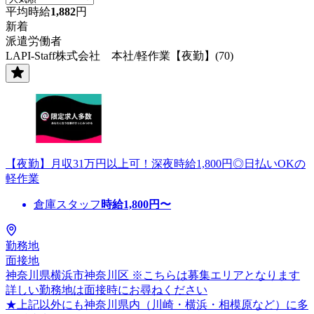
平均時給
1,882
円
新着
派遣労働者
LAPI-Staff株式会社 本社/軽作業【夜勤】(70)
【夜勤】月収31万円以上可！深夜時給1,800円◎日払いOKの
軽作業
倉庫スタッフ
時給
1,800
円〜
勤務地
面接地
神奈川県横浜市神奈川区 ※こちらは募集エリアとなります
詳しい勤務地は面接時にお尋ねください
★上記以外にも神奈川県内（川崎・横浜・相模原など）に多