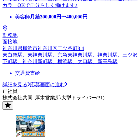
カラーOKで自分らしく働けます♪
美容師
月給
300,000
円〜
400,000
円
勤務地
面接地
神奈川県横浜市神奈川区二ツ谷町8-4
東白楽駅、東神奈川駅、京急東神奈川駅、神奈川駅、三ツ沢
下町駅、神奈川新町駅、横浜駅、大口駅、新高島駅
交通費支給
詳細を見る
応募画面に進む
正社員
株式会社共同_厚木営業所/大型ドライバー(31)