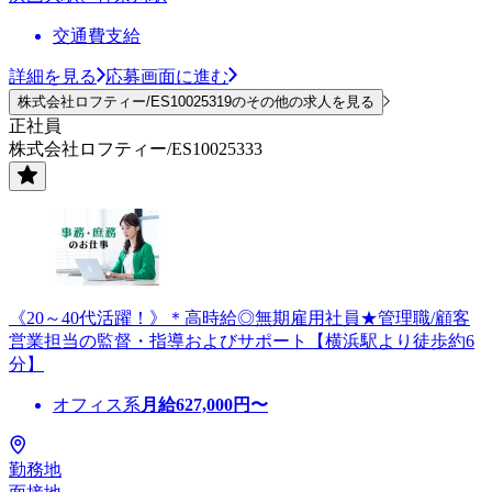
交通費支給
詳細を見る
応募画面に進む
株式会社ロフティー/ES10025319のその他の求人を見る
正社員
株式会社ロフティー/ES10025333
《20～40代活躍！》＊高時給◎無期雇用社員★管理職/顧客
営業担当の監督・指導およびサポート【横浜駅より徒歩約6
分】
オフィス系
月給
627,000
円〜
勤務地