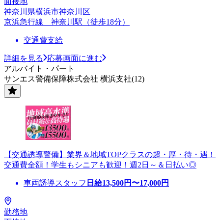
面接地
神奈川県横浜市神奈川区
京浜急行線 神奈川駅（徒歩18分）
交通費支給
詳細を見る
応募画面に進む
アルバイト・パート
サンエス警備保障株式会社 横浜支社(12)
【交通誘導警備】業界＆地域TOPクラスの超・厚・待・遇！
交通費全額！学生もシニアも歓迎！週2日～＆日払い◎
車両誘導スタッフ
日給
13,500
円〜
17,000
円
勤務地