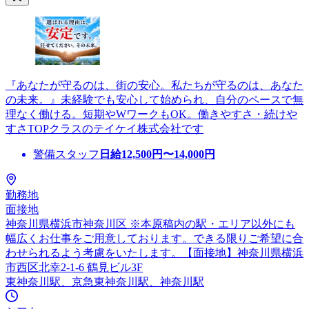
『あなたが守るのは、街の安心。私たちが守るのは、あなた
の未来。』未経験でも安心して始められ、自分のペースで無
理なく働ける。短期やWワークもOK。働きやすさ・続けや
すさTOPクラスのテイケイ株式会社です
警備スタッフ
日給
12,500
円〜
14,000
円
勤務地
面接地
神奈川県横浜市神奈川区 ※本原稿内の駅・エリア以外にも
幅広くお仕事をご用意しております。できる限りご希望に合
わせられるよう考慮をいたします。【面接地】神奈川県横浜
市西区北幸2-1-6 鶴見ビル3F
東神奈川駅、京急東神奈川駅、神奈川駅