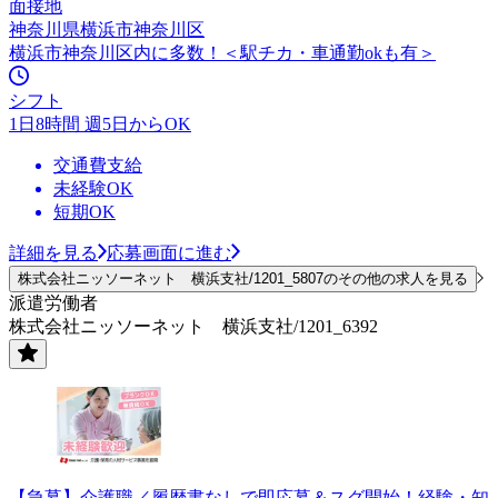
面接地
神奈川県横浜市神奈川区
横浜市神奈川区内に多数！＜駅チカ・車通勤okも有＞
シフト
1日8時間 週5日からOK
交通費支給
未経験OK
短期OK
詳細を見る
応募画面に進む
株式会社ニッソーネット 横浜支社/1201_5807のその他の求人を見る
派遣労働者
株式会社ニッソーネット 横浜支社/1201_6392
【急募】介護職／履歴書なしで即応募＆スグ開始！経験・知