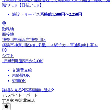
識"0"OK【日払いOK】
施設・サービス系
時給
1,500
円〜
2,250
円
勤務地
面接地
神奈川県横浜市神奈川区
横浜市神奈川区内に多数！＜駅チカ・車通勤okも有＞
シフト
1日8時間 週5日からOK
交通費支給
未経験OK
短期OK
詳細を見る
応募画面に進む
アルバイト・パート
すき家 横浜北幸店