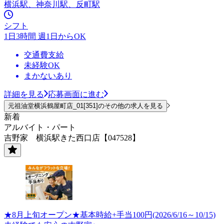
横浜駅、神奈川駅、反町駅
シフト
1日3時間 週1日からOK
交通費支給
未経験OK
まかないあり
詳細を見る
応募画面に進む
元祖油堂横浜鶴屋町店_01[351]のその他の求人を見る
新着
アルバイト・パート
吉野家 横浜駅きた西口店【047528】
★8月上旬オープン★基本時給+手当100円(2026/6/16～10/15)