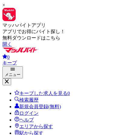
×
マッハバイトアプリ
アプリでお得にバイト探し！
無料ダウンロードはこちら
開く
0
キープ
メニュー
キープした求人を見る
0
検索履歴
新規会員登録(無料)
ログイン
ヘルプ
エリアから探す
駅から探す