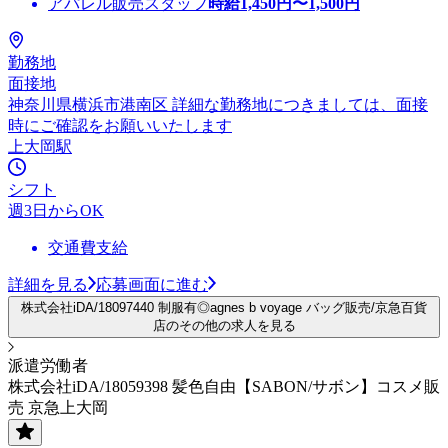
アパレル販売スタッフ
時給
1,450
円〜
1,500
円
勤務地
面接地
神奈川県横浜市港南区 詳細な勤務地につきましては、面接
時にご確認をお願いいたします
上大岡駅
シフト
週3日からOK
交通費支給
詳細を見る
応募画面に進む
株式会社iDA/18097440 制服有◎agnes b voyage バッグ販売/京急百貨
店のその他の求人を見る
派遣労働者
株式会社iDA/18059398 髪色自由【SABON/サボン】コスメ販
売 京急上大岡