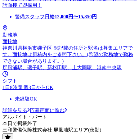
話面接で即採用！
警備スタッフ
日給
12,000
円〜
15,850
円
勤務地
面接地
神奈川県横浜市磯子区 ※記載の住所と駅名は募集エリアで
す。面接地は原稿内をご参照下さい。(希望の勤務地で勤務
できない場合があります。)
屏風浦駅、磯子駅、新杉田駅、上大岡駅、港南中央駅
シフト
1日8時間 週3日からOK
未経験OK
詳細を見る
応募画面に進む
アルバイト・パート
本日で掲載終了
三和警備保障株式会社 屏風浦駅エリア(夜勤)