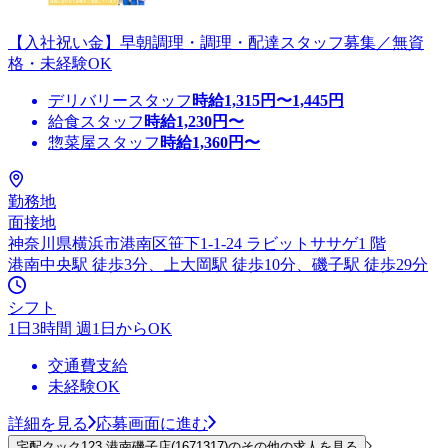
【入社祝い金】早朝調理・調理・配達スタッフ募集／無資
格・未経験OK
デリバリースタッフ
時給
1,315
円〜
1,445
円
給食スタッフ
時給
1,230
円〜
惣菜屋スタッフ
時給
1,360
円〜
勤務地
面接地
神奈川県横浜市港南区笹下1-1-24 ラビットササゲ1 階
港南中央駅 徒歩3分、上大岡駅 徒歩10分、磯子駅 徒歩29分
シフト
1日3時間 週1日からOK
交通費支給
未経験OK
詳細を見る
応募画面に進む
宅配クック123 港南磯子店(1671317)のその他の求人を見る