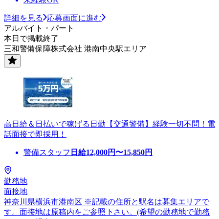
詳細を見る
応募画面に進む
アルバイト・パート
本日で掲載終了
三和警備保障株式会社 港南中央駅エリア
高日給＆日払いで稼げる日勤【交通警備】経験一切不問！電
話面接で即採用！
警備スタッフ
日給
12,000
円〜
15,850
円
勤務地
面接地
神奈川県横浜市港南区 ※記載の住所と駅名は募集エリアで
す。面接地は原稿内をご参照下さい。(希望の勤務地で勤務