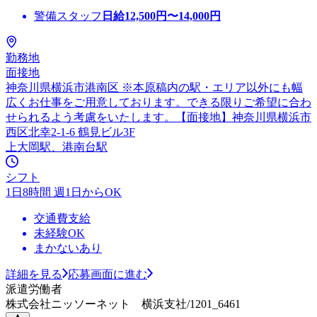
警備スタッフ
日給
12,500
円〜
14,000
円
勤務地
面接地
神奈川県横浜市港南区 ※本原稿内の駅・エリア以外にも幅
広くお仕事をご用意しております。できる限りご希望に合わ
せられるよう考慮をいたします。【面接地】神奈川県横浜市
西区北幸2-1-6 鶴見ビル3F
上大岡駅、港南台駅
シフト
1日8時間 週1日からOK
交通費支給
未経験OK
まかないあり
詳細を見る
応募画面に進む
派遣労働者
株式会社ニッソーネット 横浜支社/1201_6461