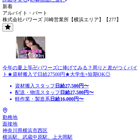
新着
アルバイト・パート
株式会社パワーズ 川崎営業所【横浜エリア】【277】
今年の夏上等卍パワーズに捧げてみる？周りと差がつくバイ
ト★資材搬入で日給27500円★大学生×短期OK◎
資材搬入スタッフ
日給
27,500
円〜
配送・物流スタッフ
日給
27,500
円〜
軽作業・製造系
日給
16,000
円〜
勤務地
面接地
神奈川県横浜市西区
横浜駅、武蔵中原駅、上大岡駅