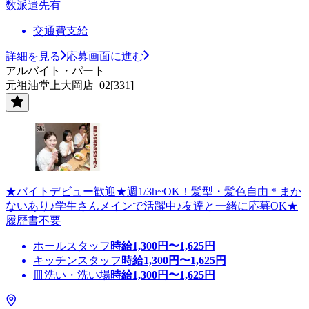
数派遣先有
交通費支給
詳細を見る
応募画面に進む
アルバイト・パート
元祖油堂上大岡店_02[331]
★バイトデビュー歓迎★週1/3h~OK！髪型・髪色自由＊まか
ないあり♪学生さんメインで活躍中♪友達と一緒に応募OK★
履歴書不要
ホールスタッフ
時給
1,300
円〜
1,625
円
キッチンスタッフ
時給
1,300
円〜
1,625
円
皿洗い・洗い場
時給
1,300
円〜
1,625
円