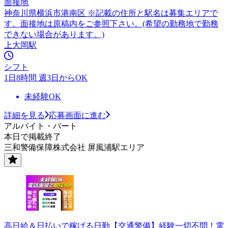
面接地
神奈川県横浜市港南区 ※記載の住所と駅名は募集エリアで
す。面接地は原稿内をご参照下さい。(希望の勤務地で勤務
できない場合があります。)
上大岡駅
シフト
1日8時間 週3日からOK
未経験OK
詳細を見る
応募画面に進む
アルバイト・パート
本日で掲載終了
三和警備保障株式会社 屏風浦駅エリア
高日給＆日払いで稼げる日勤【交通警備】経験一切不問！電