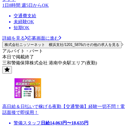
1日8時間 週5日からOK
交通費支給
未経験OK
短期OK
詳細を見る
応募画面に進む
株式会社ニッソーネット 横浜支社/1201_5876のその他の求人を見る
アルバイト・パート
本日で掲載終了
三和警備保障株式会社 港南中央駅エリア(夜勤)
高日給＆日払いで稼げる夜勤【交通警備】経験一切不問！電
話面接で即採用！
警備スタッフ
日給
14,063
円〜
18,635
円