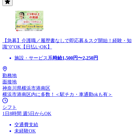
【急募】介護職／履歴書なしで即応募＆スグ開始！経験・知
識"0"OK【日払いOK】
施設・サービス系
時給
1,500
円〜
2,250
円
勤務地
面接地
神奈川県横浜市港南区
横浜市港南区内に多数！＜駅チカ・車通勤okも有＞
シフト
1日8時間 週5日からOK
交通費支給
未経験OK