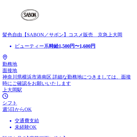
髪色自由【SABON／サボン】コスメ販売 京急上大岡
ビューティー系
時給
1,500
円〜
1,600
円
勤務地
面接地
神奈川県横浜市港南区 詳細な勤務地につきましては、面接
時にご確認をお願いいたします
上大岡駅
シフト
週5日からOK
交通費支給
未経験OK