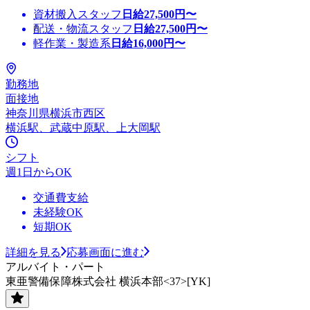
資材搬入スタッフ
日給
27,500
円〜
配送・物流スタッフ
日給
27,500
円〜
軽作業・製造系
日給
16,000
円〜
勤務地
面接地
神奈川県横浜市西区
横浜駅、武蔵中原駅、上大岡駅
シフト
週1日からOK
交通費支給
未経験OK
短期OK
詳細を見る
応募画面に進む
アルバイト・パート
東亜警備保障株式会社 横浜本部<37>[YK]