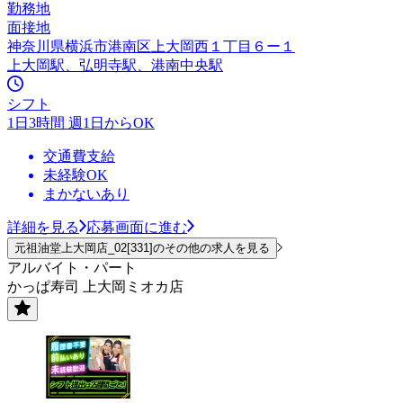
勤務地
面接地
神奈川県横浜市港南区上大岡西１丁目６ー１
上大岡駅、弘明寺駅、港南中央駅
シフト
1日3時間 週1日からOK
交通費支給
未経験OK
まかないあり
詳細を見る
応募画面に進む
元祖油堂上大岡店_02[331]のその他の求人を見る
アルバイト・パート
かっぱ寿司 上大岡ミオカ店