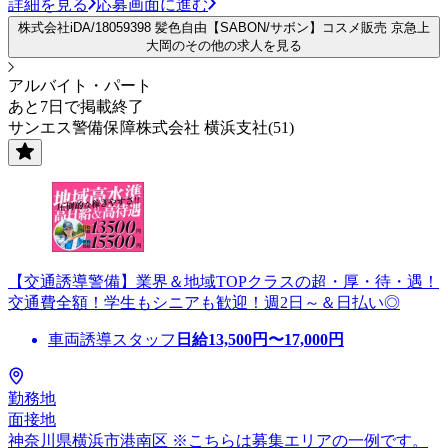
詳細を見る
応募画面に進む
株式会社iDA/18059398 髪色自由【SABON/サボン】コスメ販売 京急上
大岡のその他の求人を見る
アルバイト・パート
あと7日で掲載終了
サンエス警備保障株式会社 横浜支社(51)
【交通誘導警備】業界＆地域TOPクラスの超・厚・待・遇！
交通費全額！学生もシニアも歓迎！週2日～＆日払い◎
車両誘導スタッフ
日給
13,500
円〜
17,000
円
勤務地
面接地
神奈川県横浜市港南区 ※こちらは募集エリアの一例です。