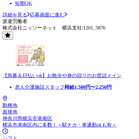
短期OK
詳細を見る
応募画面に進む
派遣労働者
株式会社ニッソーネット 横浜支社/1201_5876
【急募＆日払いok】お散歩や身の回りのお世話メイン
老人介護施設スタッフ
時給
1,500
円〜
2,250
円
勤務地
面接地
神奈川県横浜市港南区
横浜市港南区内に多数！＜駅チカ・車通勤okも有＞
シフト