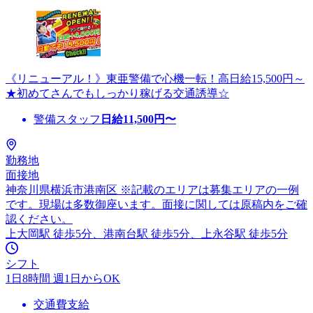
《リニューアル！》東亜警備で心機一転！高日給15,500円～
★初めてさんでもしっかり稼げる交通誘導☆
警備スタッフ
日給
11,500
円〜
勤務地
面接地
神奈川県横浜市港南区 ※記載のエリアは募集エリアの一例
です。現場は多数御座います。面接に関しては原稿内をご確
認ください。
上大岡駅 徒歩5分、港南台駅 徒歩5分、上永谷駅 徒歩5分
シフト
1日8時間 週1日からOK
交通費支給