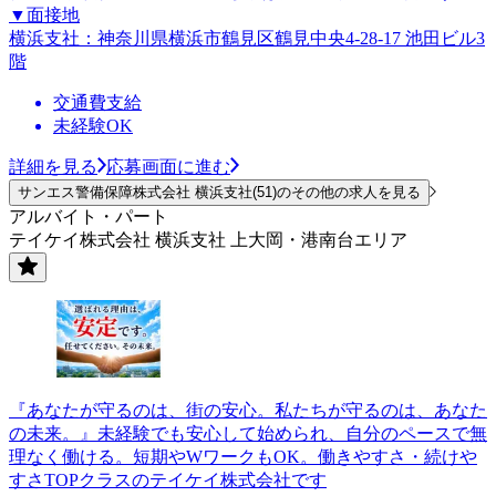
▼面接地
横浜支社：神奈川県横浜市鶴見区鶴見中央4-28-17 池田ビル3
階
交通費支給
未経験OK
詳細を見る
応募画面に進む
サンエス警備保障株式会社 横浜支社(51)のその他の求人を見る
アルバイト・パート
テイケイ株式会社 横浜支社 上大岡・港南台エリア
『あなたが守るのは、街の安心。私たちが守るのは、あなた
の未来。』未経験でも安心して始められ、自分のペースで無
理なく働ける。短期やWワークもOK。働きやすさ・続けや
すさTOPクラスのテイケイ株式会社です