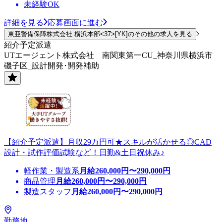
未経験OK
詳細を見る
応募画面に進む
東亜警備保障株式会社 横浜本部<37>[YK]のその他の求人を見る
紹介予定派遣
UTエージェント株式会社 南関東第一CU_神奈川県横浜市
磯子区_設計開発･開発補助
【紹介予定派遣】月収29万円可★スキルが活かせる◎CAD
設計・試作評価試験など！日勤&土日祝休み♪
軽作業・製造系
月給
260,000
円〜
290,000
円
商品管理
月給
260,000
円〜
290,000
円
製造スタッフ
月給
260,000
円〜
290,000
円
勤務地