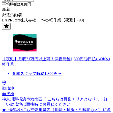
平均時給
2,018
円
新着
派遣労働者
LAPI-Staff株式会社 本社/軽作業【夜勤】(93)
【夜勤】月収31万円以上可！深夜時給1,800円◎日払いOKの
軽作業
倉庫スタッフ
時給
1,800
円〜
勤務地
面接地
神奈川県横浜市港南区 ※こちらは募集エリアとなります詳
しい勤務地は面接時にお尋ねください
★上記以外にも神奈川県内（川崎・横浜・相模原など）に多