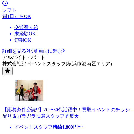
シフト
週1日からOK
交通費支給
未経験OK
短期OK
詳細を見る
応募画面に進む
アルバイト・パート
株式会社絆 イベントスタッフ(横浜市港南区エリア)
【応募条件必読!!】20〜30代活躍中！買取イベントのチラシ
配り＆ガラガラ抽選スタッフ募集★
イベントスタッフ
時給
1,800
円〜