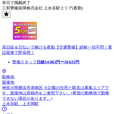
本日で掲載終了
三和警備保障株式会社 上永谷駅エリア(夜勤)
高日給＆日払いで稼げる夜勤【交通警備】経験一切不問！電
話面接で即採用！
警備スタッフ
日給
14,063
円〜
18,635
円
勤務地
面接地
神奈川県横浜市港南区 ※記載の住所と駅名は募集エリアで
す。面接地は原稿内をご参照下さい。(希望の勤務地で勤務
できない場合があります。)
上永谷駅、上大岡駅