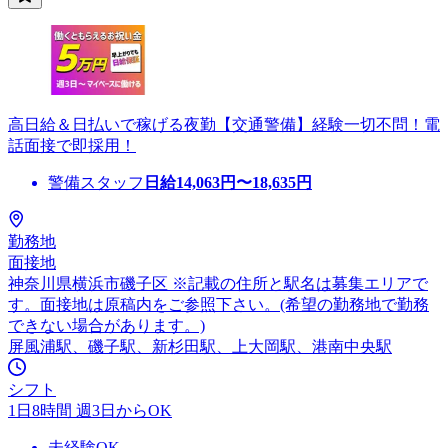
高日給＆日払いで稼げる夜勤【交通警備】経験一切不問！電
話面接で即採用！
警備スタッフ
日給
14,063
円〜
18,635
円
勤務地
面接地
神奈川県横浜市磯子区 ※記載の住所と駅名は募集エリアで
す。面接地は原稿内をご参照下さい。(希望の勤務地で勤務
できない場合があります。)
屏風浦駅、磯子駅、新杉田駅、上大岡駅、港南中央駅
シフト
1日8時間 週3日からOK
未経験OK