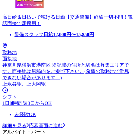
高日給＆日払いで稼げる日勤【交通警備】経験一切不問！電
話面接で即採用！
警備スタッフ
日給
12,000
円〜
15,850
円
勤務地
面接地
神奈川県横浜市港南区 ※記載の住所と駅名は募集エリアで
す。面接地は原稿内をご参照下さい。(希望の勤務地で勤務
できない場合があります。)
上永谷駅、上大岡駅
シフト
1日8時間 週3日からOK
未経験OK
詳細を見る
応募画面に進む
アルバイト・パート