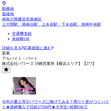
勤務地
面接地
神奈川県横浜市港南区
上大岡駅、港南台駅、上永谷駅、下永谷駅、港南中央駅
交通費支給
未経験OK
詳細を見る
応募画面に進む
新着
アルバイト・パート
株式会社パワーズ 川崎営業所【横浜エリア】【277】
今年の夏上等卍パワーズに捧げてみる？周りと差がつくバイ
ト★資材搬入で日給27500円★大学生×短期OK◎