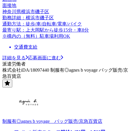
面接地
神奈川県横浜市磯子区
勤務詳細：横浜市磯子区
通勤方法：徒歩/車/自転車/電車/バイク
最寄り駅：上大岡駅から徒歩15分・車8分
※構内の（無料）駐車場利用OK
交通費支給
詳細を見る
応募画面に進む
派遣労働者
株式会社iDA/18097440 制服有◎agnes b voyage バッグ販売/京
急百貨店
制服有◎agnes b voyage バッグ販売/京急百貨店