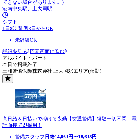
できない場合があります。)
港南中央駅、上大岡駅
シフト
1日8時間 週3日からOK
未経験OK
詳細を見る
応募画面に進む
アルバイト・パート
本日で掲載終了
三和警備保障株式会社 上大岡駅エリア(夜勤)
高日給＆日払いで稼げる夜勤【交通警備】経験一切不問！電
話面接で即採用！
警備スタッフ
日給
14,063
円〜
18,635
円