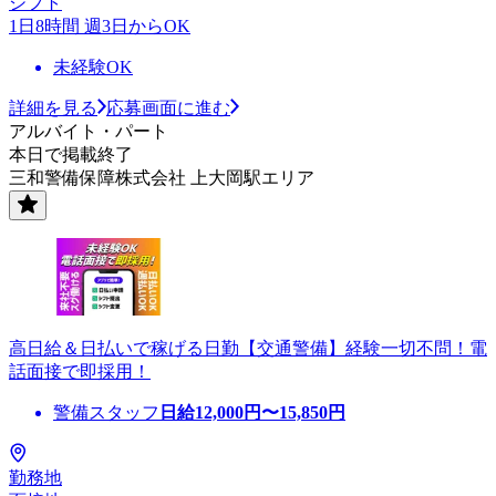
シフト
1日8時間 週3日からOK
未経験OK
詳細を見る
応募画面に進む
アルバイト・パート
本日で掲載終了
三和警備保障株式会社 上大岡駅エリア
高日給＆日払いで稼げる日勤【交通警備】経験一切不問！電
話面接で即採用！
警備スタッフ
日給
12,000
円〜
15,850
円
勤務地