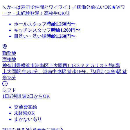
＼かっぱ寿司で仲間とワイワイ！／稼働分前払いOK★Wワ
ーク・未経験歓迎！高校生OK◎
ホールスタッフ
時給
1,260
円〜
キッチンスタッフ
時給
1,260
円〜
皿洗い・洗い場
時給
1,260
円〜
勤務地
面接地
神奈川県横浜市港南区上大岡西1-18-3 ミオカリスト館6階
上大岡駅 徒歩2分、港南中央駅 徒歩16分、弘明寺(京急)駅 徒
歩18分
シフト
1日2時間 週2日からOK
交通費支給
未経験OK
まかないあり
詳細を見る
応募画面に進む