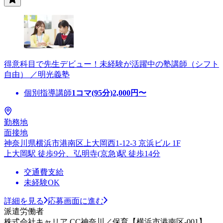
得意科目で先生デビュー！未経験が活躍中の塾講師（シフト
自由） ／明光義塾
個別指導講師
1コマ(95分)
2,000
円〜
勤務地
面接地
神奈川県横浜市港南区上大岡西1-12-3 京浜ビル 1F
上大岡駅 徒歩9分、弘明寺(京急)駅 徒歩14分
交通費支給
未経験OK
詳細を見る
応募画面に進む
派遣労働者
株式会社キャリア CC神奈川／保育【横浜市港南区-001】