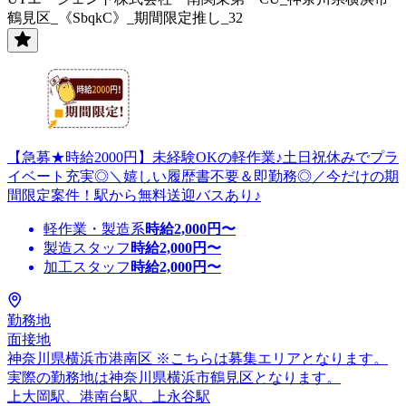
鶴見区_《SbqkC》_期間限定推し_32
【急募★時給2000円】未経験OKの軽作業♪土日祝休みでプラ
イベート充実◎＼嬉しい履歴書不要＆即勤務◎／今だけの期
間限定案件！駅から無料送迎バスあり♪
軽作業・製造系
時給
2,000
円〜
製造スタッフ
時給
2,000
円〜
加工スタッフ
時給
2,000
円〜
勤務地
面接地
神奈川県横浜市港南区 ※こちらは募集エリアとなります。
実際の勤務地は神奈川県横浜市鶴見区となります。
上大岡駅、港南台駅、上永谷駅