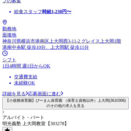
フの募集
給食スタッフ
時給
1,230
円〜
勤務地
面接地
神奈川県横浜市港南区上大岡西3-11-2 グレイス上大岡1階
港南中央駅 徒歩10分、上大岡駅 徒歩11分
シフト
1日4時間 週1日からOK
交通費支給
未経験OK
詳細を見る
応募画面に進む
【小規模保育園】ぴーまん保育園 （保育士資格以外）上大岡(3610306)
のその他の求人を見る
アルバイト・パート
明光義塾 上大岡教室【303278】