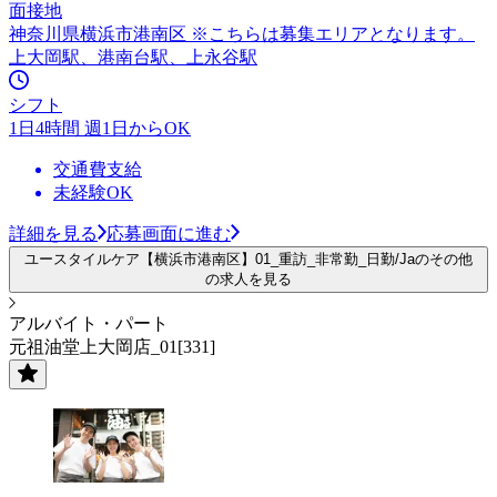
面接地
神奈川県横浜市港南区 ※こちらは募集エリアとなります。
上大岡駅、港南台駅、上永谷駅
シフト
1日4時間 週1日からOK
交通費支給
未経験OK
詳細を見る
応募画面に進む
ユースタイルケア【横浜市港南区】01_重訪_非常勤_日勤/Jaのその他
の求人を見る
アルバイト・パート
元祖油堂上大岡店_01[331]