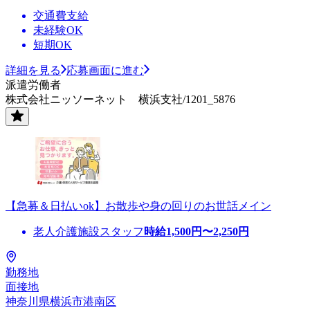
交通費支給
未経験OK
短期OK
詳細を見る
応募画面に進む
派遣労働者
株式会社ニッソーネット 横浜支社/1201_5876
【急募＆日払いok】お散歩や身の回りのお世話メイン
老人介護施設スタッフ
時給
1,500
円〜
2,250
円
勤務地
面接地
神奈川県横浜市港南区