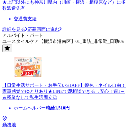
★上記以外にも神奈川県内（川崎・横浜・相模原など）に多
数派遣先有
交通費支給
詳細を見る
応募画面に進む
アルバイト・パート
ユースタイルケア【横浜市港南区】01_重訪_非常勤_日勤/Ja
【日常生活サポート・お手伝いSTAFF】髪色・ネイル自由！
家事感覚でゆとりあり★LINEで即相談できる→安心！週1～
＆残業なしで私生活両立◎
ホームヘルパー
時給
1,510
円
勤務地