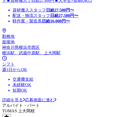
ト★資材搬入で日給27500円★大学生×短期OK◎
資材搬入スタッフ
日給
27,500
円〜
配送・物流スタッフ
日給
27,500
円〜
軽作業・製造系
日給
16,000
円〜
勤務地
面接地
神奈川県横浜市西区
横浜駅、武蔵中原駅、上大岡駅
シフト
週1日からOK
交通費支給
未経験OK
短期OK
詳細を見る
応募画面に進む
アルバイト・パート
TOMAS 上大岡校