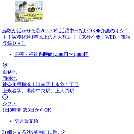
経験が活かせる◎20～50代活躍中日払いOK◆介護のオシゴ
ト！実務経験1年以上の方大歓迎！【来社不要！WEB・電話
登録ＯＫ】
医療・福祉系
時給
1,500
円〜
1,800
円
勤務地
面接地
神奈川県横浜市港南区上永谷１丁目
上永谷駅、港南中央駅、上大岡駅
シフト
1日8時間 週3日からOK
交通費支給
詳細を見る
応募画面に進む