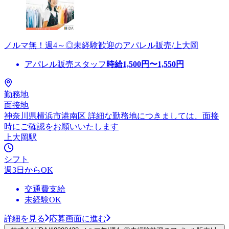
ノルマ無！週4～◎未経験歓迎のアパレル販売/上大岡
アパレル販売スタッフ
時給
1,500
円〜
1,550
円
勤務地
面接地
神奈川県横浜市港南区 詳細な勤務地につきましては、面接
時にご確認をお願いいたします
上大岡駅
シフト
週3日からOK
交通費支給
未経験OK
詳細を見る
応募画面に進む