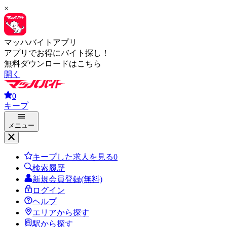
×
マッハバイトアプリ
アプリでお得にバイト探し！
無料ダウンロードはこちら
開く
0
キープ
メニュー
キープした求人を見る
0
検索履歴
新規会員登録(無料)
ログイン
ヘルプ
エリアから探す
駅から探す