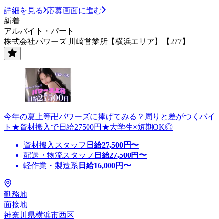
詳細を見る
応募画面に進む
新着
アルバイト・パート
株式会社パワーズ 川崎営業所【横浜エリア】【277】
今年の夏上等卍パワーズに捧げてみる？周りと差がつくバイ
ト★資材搬入で日給27500円★大学生×短期OK◎
資材搬入スタッフ
日給
27,500
円〜
配送・物流スタッフ
日給
27,500
円〜
軽作業・製造系
日給
16,000
円〜
勤務地
面接地
神奈川県横浜市西区