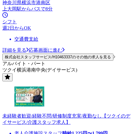
神奈川県横浜市港南区
上大岡駅からバスで8分
シフト
週2日からOK
交通費支給
詳細を見る
応募画面に進む
株式会社スタッフサービス/H10463337のその他の求人を見る
アルバイト・パート
ツクイ横浜港南中央(デイサービス)
未経験者歓迎/経験不問/研修制度充実/夜勤なし【ツクイのデ
イサービス/介護スタッフ求人】
老人介護施設スタッフ
時給
1,225
円〜
1,799
円