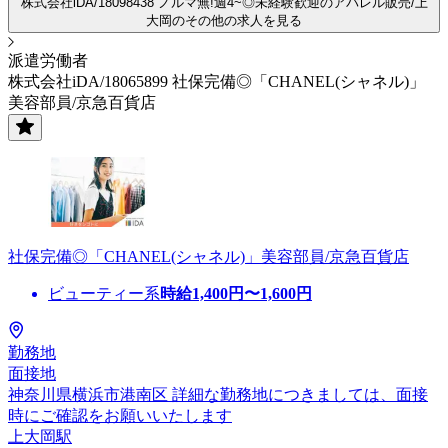
株式会社iDA/18098438 ノルマ無!週4~◎未経験歓迎のアパレル販売/上
大岡のその他の求人を見る
派遣労働者
株式会社iDA/18065899 社保完備◎「CHANEL(シャネル)」
美容部員/京急百貨店
社保完備◎「CHANEL(シャネル)」美容部員/京急百貨店
ビューティー系
時給
1,400
円〜
1,600
円
勤務地
面接地
神奈川県横浜市港南区 詳細な勤務地につきましては、面接
時にご確認をお願いいたします
上大岡駅