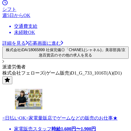
シフト
週5日からOK
交通費支給
未経験OK
詳細を見る
応募画面に進む
株式会社iDA/18065899 社保完備◎「CHANEL(シャネル)」美容部員/京
急百貨店のその他の求人を見る
派遣労働者
株式会社フェローズ(ゲーム販売)D1_G_733_1016T(A)(D1)
<日払いOK>家電量販店でゲームなどの販売のお仕事★
家電販売スタッフ
時給
1,600
円〜
1,900
円