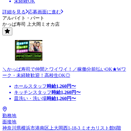
未経験OK
詳細を見る
応募画面に進む
アルバイト・パート
かっぱ寿司 上大岡ミオカ店
＼かっぱ寿司で仲間とワイワイ！／稼働分前払いOK★Wワ
ーク・未経験歓迎！高校生OK◎
ホールスタッフ
時給
1,260
円〜
キッチンスタッフ
時給
1,260
円〜
皿洗い・洗い場
時給
1,260
円〜
勤務地
面接地
神奈川県横浜市港南区上大岡西1-18-3 ミオカリスト館6階