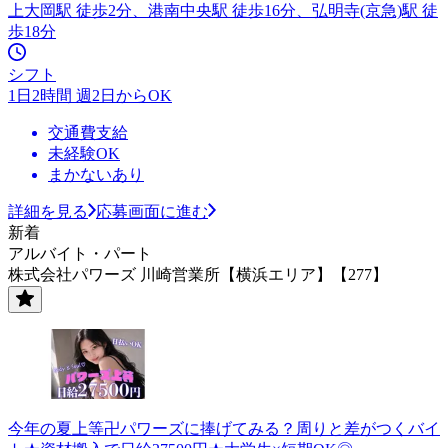
上大岡駅 徒歩2分、港南中央駅 徒歩16分、弘明寺(京急)駅 徒
歩18分
シフト
1日2時間 週2日からOK
交通費支給
未経験OK
まかないあり
詳細を見る
応募画面に進む
新着
アルバイト・パート
株式会社パワーズ 川崎営業所【横浜エリア】【277】
今年の夏上等卍パワーズに捧げてみる？周りと差がつくバイ