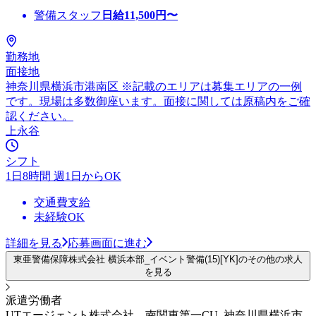
警備スタッフ
日給
11,500
円〜
勤務地
面接地
神奈川県横浜市港南区 ※記載のエリアは募集エリアの一例
です。現場は多数御座います。面接に関しては原稿内をご確
認ください。
上永谷
シフト
1日8時間 週1日からOK
交通費支給
未経験OK
詳細を見る
応募画面に進む
東亜警備保障株式会社 横浜本部_イベント警備(15)[YK]のその他の求人
を見る
派遣労働者
UTエージェント株式会社 南関東第一CU_神奈川県横浜市