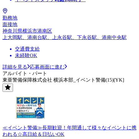
勤務地
面接地
神奈川県横浜市港南区
上大岡駅、港南台駅、上永谷駅、下永谷駅、港南中央駅
交通費支給
未経験OK
詳細を見る
応募画面に進む
アルバイト・パート
東亜警備保障株式会社 横浜本部_イベント警備(15)[YK]
≪イベント警備≫長期歓迎！年間通して様々なイベントに携
われる☆高日給＆日払いOK