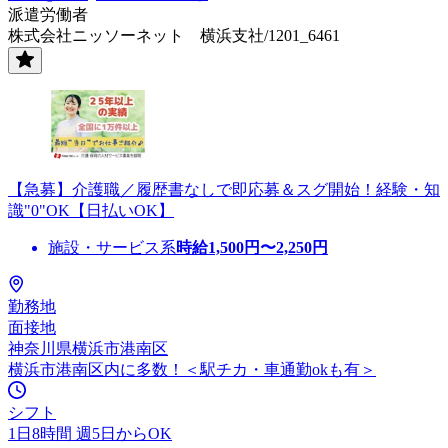
派遣労働者
株式会社ニッソーネット 横浜支社/1201_6461
【急募】介護職／履歴書なしで即応募＆スグ開始！経験・知
識"0"OK【日払いOK】
施設・サービス系
時給
1,500
円〜
2,250
円
勤務地
面接地
神奈川県横浜市港南区
横浜市港南区内に多数！＜駅チカ・車通勤okも有＞
シフト
1日8時間 週5日からOK