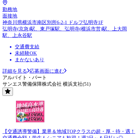
勤務地
面接地
神奈川県横浜市南区別所6-2-1 ドルフ弘明寺1F
弘明寺(京急)駅、東戸塚駅、弘明寺(横浜市営)駅、上大岡
駅、上永谷駅
交通費支給
未経験OK
まかないあり
詳細を見る
応募画面に進む
アルバイト・パート
サンエス警備保障株式会社 横浜支社(51)
【交通誘導警備】業界＆地域TOPクラスの超・厚・待・遇！
交通費全額！学生もシニアも歓迎！週2日～＆日払い◎