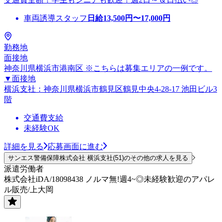
車両誘導スタッフ
日給
13,500
円〜
17,000
円
勤務地
面接地
神奈川県横浜市港南区 ※こちらは募集エリアの一例です。
▼面接地
横浜支社：神奈川県横浜市鶴見区鶴見中央4-28-17 池田ビル3
階
交通費支給
未経験OK
詳細を見る
応募画面に進む
サンエス警備保障株式会社 横浜支社(51)のその他の求人を見る
派遣労働者
株式会社iDA/18098438 ノルマ無!週4~◎未経験歓迎のアパレ
ル販売/上大岡