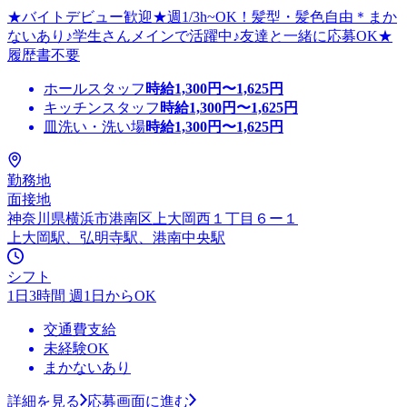
★バイトデビュー歓迎★週1/3h~OK！髪型・髪色自由＊まか
ないあり♪学生さんメインで活躍中♪友達と一緒に応募OK★
履歴書不要
ホールスタッフ
時給
1,300
円〜
1,625
円
キッチンスタッフ
時給
1,300
円〜
1,625
円
皿洗い・洗い場
時給
1,300
円〜
1,625
円
勤務地
面接地
神奈川県横浜市港南区上大岡西１丁目６ー１
上大岡駅、弘明寺駅、港南中央駅
シフト
1日3時間 週1日からOK
交通費支給
未経験OK
まかないあり
詳細を見る
応募画面に進む