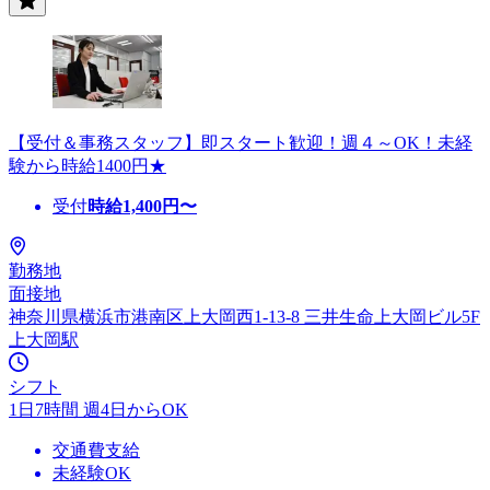
【受付＆事務スタッフ】即スタート歓迎！週４～OK！未経
験から時給1400円★
受付
時給
1,400
円〜
勤務地
面接地
神奈川県横浜市港南区上大岡西1-13-8 三井生命上大岡ビル5F
上大岡駅
シフト
1日7時間 週4日からOK
交通費支給
未経験OK