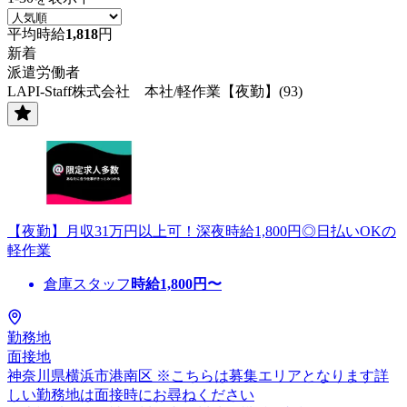
平均時給
1,818
円
新着
派遣労働者
LAPI-Staff株式会社 本社/軽作業【夜勤】(93)
【夜勤】月収31万円以上可！深夜時給1,800円◎日払いOKの
軽作業
倉庫スタッフ
時給
1,800
円〜
勤務地
面接地
神奈川県横浜市港南区 ※こちらは募集エリアとなります詳
しい勤務地は面接時にお尋ねください