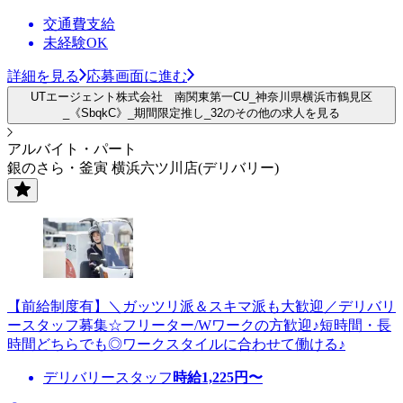
交通費支給
未経験OK
詳細を見る
応募画面に進む
UTエージェント株式会社 南関東第一CU_神奈川県横浜市鶴見区
_《SbqkC》_期間限定推し_32のその他の求人を見る
アルバイト・パート
銀のさら・釜寅 横浜六ツ川店(デリバリー)
【前給制度有】＼ガッツリ派＆スキマ派も大歓迎／デリバリ
ースタッフ募集☆フリーター/Wワークの方歓迎♪短時間・長
時間どちらでも◎ワークスタイルに合わせて働ける♪
デリバリースタッフ
時給
1,225
円〜