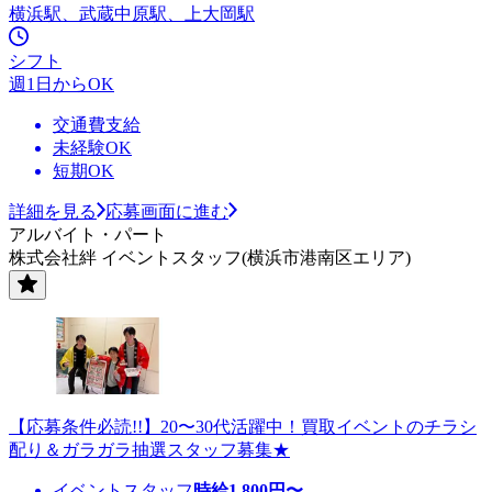
横浜駅、武蔵中原駅、上大岡駅
シフト
週1日からOK
交通費支給
未経験OK
短期OK
詳細を見る
応募画面に進む
アルバイト・パート
株式会社絆 イベントスタッフ(横浜市港南区エリア)
【応募条件必読!!】20〜30代活躍中！買取イベントのチラシ
配り＆ガラガラ抽選スタッフ募集★
イベントスタッフ
時給
1,800
円〜