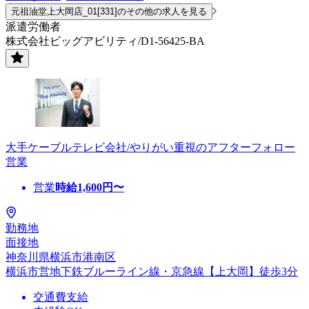
元祖油堂上大岡店_01[331]のその他の求人を見る
派遣労働者
株式会社ビッグアビリティ/D1-56425-BA
大手ケーブルテレビ会社/やりがい重視のアフターフォロー
営業
営業
時給
1,600
円〜
勤務地
面接地
神奈川県横浜市港南区
横浜市営地下鉄ブルーライン線・京急線【上大岡】徒歩3分
交通費支給