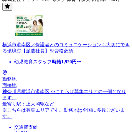
横浜市港南区／保護者とのコミュニケーションも大切にでき
る環境◎【派遣社員】※資格必須
幼児教育スタッフ
時給
1,920
円〜
勤務地
面接地
神奈川県横浜市港南区 ※こちらは募集エリアの一例となり
ます。
最寄り駅：上大岡駅など
※こちらは募集エリアです。勤務地は全国に多数ございま
す。
交通費支給