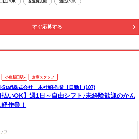
日払いOK
交通費支給
週払いOK
すぐ応募する
小島新田駅
倉庫スタッフ
I-Staff株式会社 本社/軽作業【日勤】(107)
日払いOK】週1日～自由シフト♪未経験歓迎のかん
ん軽作業！
タッフ