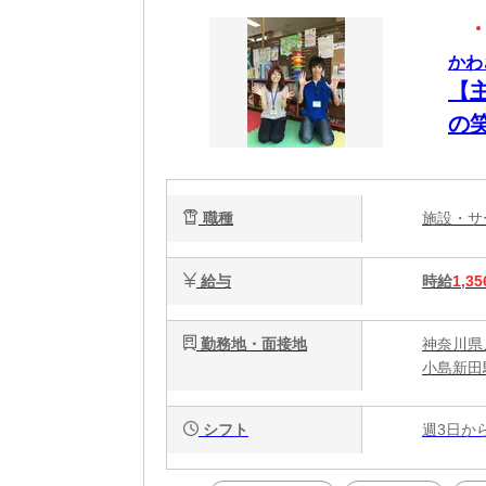
かわ
【
の
職種
施設・
給与
時給
1,35
勤務地・面接地
神奈川県川
小島新田
シフト
週3日か