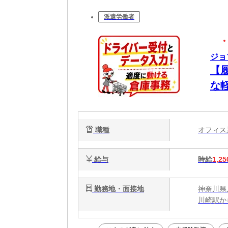
派遣労働者
ジョ
【
な
職種
オフィ
給与
時給
1,25
勤務地・面接地
神奈川県
川崎駅か