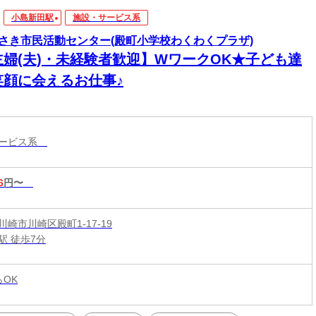
小島新田駅
施設・サービス系
さき市民活動センター(殿町小学校わくわくプラザ)
主婦(夫)・未経験者歓迎】WワークOK★子ども達
笑顔に会えるお仕事♪
サービス系
6
円〜
崎市川崎区殿町1-17-19
駅 徒歩7分
らOK