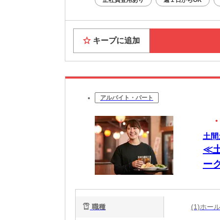
キープに追加
アルバイト・パート
土間
≪
ー
中
職種
(1)ホ