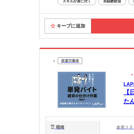
スキルが身に付く
未経験歓迎
キープに追加
派遣労働者
LAP
【
た
職種
倉庫ス