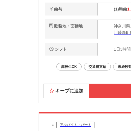
給与
(1)時給
1
勤務地・面接地
神奈川県
川崎新町
シフト
1日3時間
高校生OK
交通費支給
未経験
キープに追加
アルバイト・パート