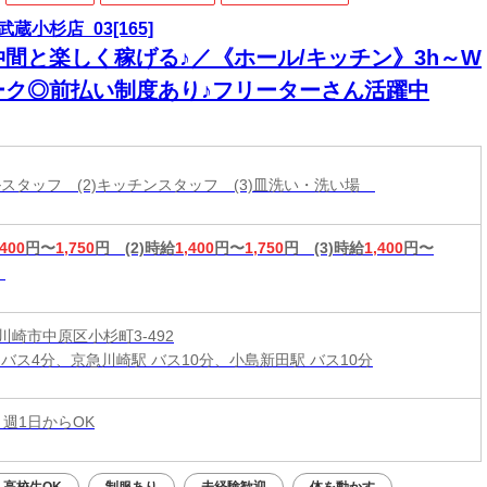
武蔵小杉店_03[165]
仲間と楽しく稼げる♪／《ホール/キッチン》3h～W
ーク◎前払い制度あり♪フリーターさん活躍中
ールスタッフ (2)キッチンスタッフ (3)皿洗い・洗い場
,400
円〜
1,750
円
(2)時給
1,400
円〜
1,750
円
(3)時給
1,400
円〜
川崎市中原区小杉町3-492
 バス4分、京急川崎駅 バス10分、小島新田駅 バス10分
 週1日からOK
高校生OK
制服あり
未経験歓迎
体を動かす