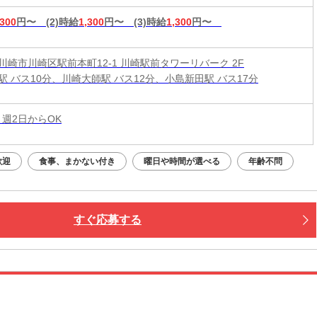
,300
円〜
(2)時給
1,300
円〜
(3)時給
1,300
円〜
川崎市川崎区駅前本町12-1 川崎駅前タワーリバーク 2F
駅 バス10分、川崎大師駅 バス12分、小島新田駅 バス17分
 週2日からOK
歓迎
食事、まかない付き
曜日や時間が選べる
年齢不問
すぐ応募する