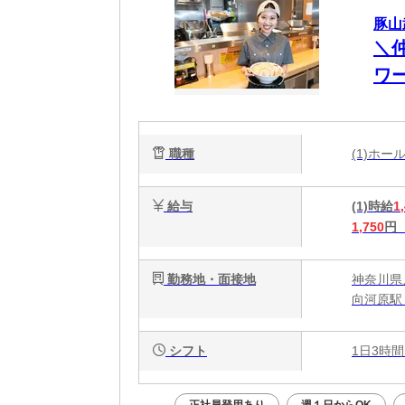
豚山
＼
ワ
職種
(1)ホ
給与
(1)時給
1
1,750
円
勤務地・面接地
神奈川県
向河原駅
シフト
1日3時間
正社員登用あり
週１日からOK