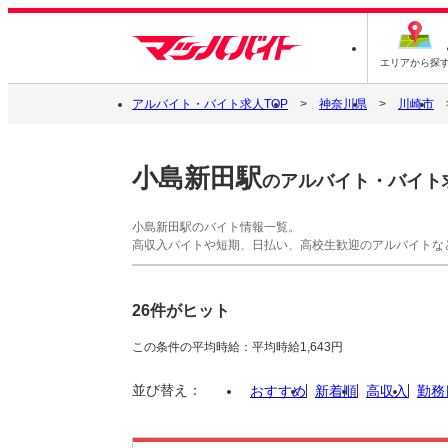
エリアから探
アルバイト・バイト求人TOP
神奈川県
川崎市
小島新田駅
のアルバイト・バイト
小島新田駅のバイト情報一覧。
高収入バイトや短期、日払い、高校生歓迎のアルバイトな
26件がヒット
この条件の平均時給：平均時給1,643円
並び替え：
おすすめ
新着順
高収入
勤務