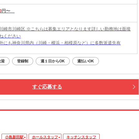
0
円〜
川崎市川崎区 ※こちらは募集エリアとなります詳しい勤務地は面接
ねください
外にも神奈川県内（川崎・横浜・相模原など）に多数派遣先有
歓迎
登録制
週１日からOK
週払いOK
すぐ応募する
小島新田駅
ホールスタッフ
キッチンスタッフ