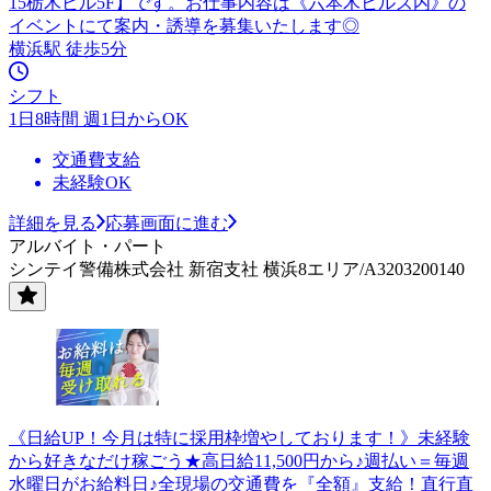
15栃木ビル5F】です。お仕事内容は《六本木ヒルズ内》の
イベントにて案内・誘導を募集いたします◎
横浜駅 徒歩5分
シフト
1日8時間 週1日からOK
交通費支給
未経験OK
詳細を見る
応募画面に進む
アルバイト・パート
シンテイ警備株式会社 新宿支社 横浜8エリア/A3203200140
《日給UP！今月は特に採用枠増やしております！》未経験
から好きなだけ稼ごう★高日給11,500円から♪週払い＝毎週
水曜日がお給料日♪全現場の交通費を『全額』支給！直行直