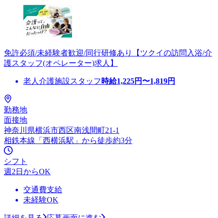
免許必須/未経験者歓迎/同行研修あり【ツクイの訪問入浴/介
護スタッフ(オペレーター)求人】
老人介護施設スタッフ
時給
1,225
円〜
1,819
円
勤務地
面接地
神奈川県横浜市西区南浅間町21-1
相鉄本線「西横浜駅」から徒歩約3分
シフト
週2日からOK
交通費支給
未経験OK
詳細を見る
応募画面に進む