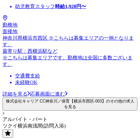
幼児教育スタッフ
時給
1,920
円〜
勤務地
面接地
神奈川県横浜市西区 ※こちらは募集エリアの一例となりま
す。
最寄り駅：西横浜駅など
※こちらは募集エリアです。勤務地は全国に多数ございま
す。
交通費支給
未経験OK
詳細を見る
応募画面に進む
株式会社キャリア CC神奈川／保育【横浜市西区-003】のその他の求人
を見る
アルバイト・パート
ツクイ横浜南浅間(訪問入浴)