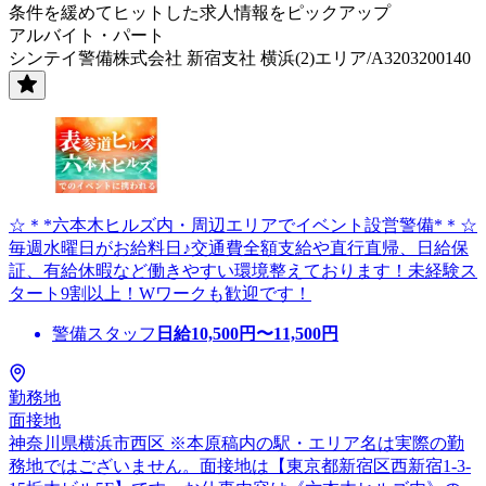
条件を緩めてヒットした求人情報をピックアップ
アルバイト・パート
シンテイ警備株式会社 新宿支社 横浜(2)エリア/A3203200140
☆＊*六本木ヒルズ内・周辺エリアでイベント設営警備*＊☆
毎週水曜日がお給料日♪交通費全額支給や直行直帰、日給保
証、有給休暇など働きやすい環境整えております！未経験ス
タート9割以上！Wワークも歓迎です！
警備スタッフ
日給
10,500
円〜
11,500
円
勤務地
面接地
神奈川県横浜市西区 ※本原稿内の駅・エリア名は実際の勤
務地ではございません。面接地は【東京都新宿区西新宿1-3-