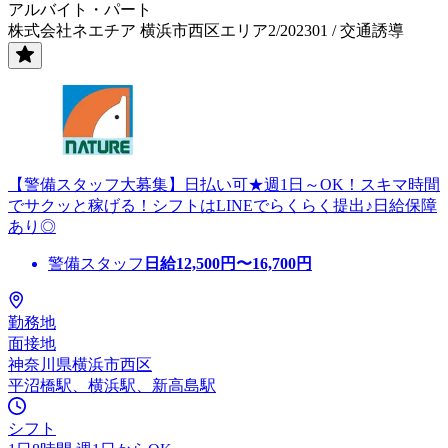
アルバイト・パート
株式会社ネエチア 横浜市西区エリア2/202301 / 交通誘導
【警備スタッフ大募集】日払い可★週1日～OK！スキマ時間
でサクッと稼げる！シフトはLINEでらくらく提出♪日給保障
あり◎
警備スタッフ
日給
12,500
円〜
16,700
円
勤務地
面接地
神奈川県横浜市西区
平沼橋駅、横浜駅、新高島駅
シフト