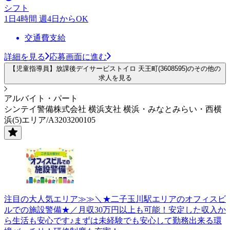
シフト
1日4時間 週4日からOK
交通費支給
詳細を見る
応募画面に進む
【児童指導員】放課後デイサービストイロ 天王町(3608595)のその他の
求人を見る
アルバイト・パート
シンテイ警備株式会社 横浜支社 横浜・みなとみらい・西横
浜(5)エリア/A3203200105
注目の大人気エリア≫≫＼★二子玉川駅エリアのオフィスビ
ルでの施設警備★／月収30万円以上も可能！安定した収入か
ら生活も安心です♪まずは未経験でも安心して勤務出来る環