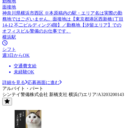
勤務地
面接地
神奈川県横浜市西区 ※本原稿内の駅・エリア名は実際の勤
務地ではございません。面接地は【東京都港区西新橋1丁目
14-12 不二ビルディング4階】／勤務地【汐留エリア】での
オフィスビル警備のお仕事です。
横浜駅
シフト
週3日からOK
交通費支給
未経験OK
詳細を見る
応募画面に進む
アルバイト・パート
シンテイ警備株式会社 新橋支社 横浜(7)エリア/A3203200143