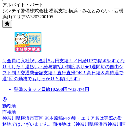
アルバイト・パート
シンテイ警備株式会社 横浜支社 横浜・みなとみらい・西横
浜(1)エリア/A3203200105
＼全員に入社祝い金計5万円支給！／日給UPで稼ぎやすくな
りました！週払い・給与前払い制度あり★1週間毎の自由シ
フト制！交通費全額支給！直行直帰OK！高日給＆高待遇で
週1回の勤務でもしっかりと稼げます♪
警備スタッフ
日給
10,500
円〜
13,474
円
勤務地
面接地
神奈川県横浜市西区 ※本原稿内の駅・エリア名は実際の勤
務地ではございません。面接地は【神奈川県横浜市神奈川区