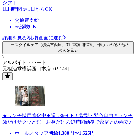
シフト
1日4時間 週1日からOK
交通費支給
未経験OK
詳細を見る
応募画面に進む
ユースタイルケア【横浜市西区】01_重訪_非常勤_日勤/Jaのその他の
求人を見る
アルバイト・パート
元祖油堂横浜西口本店_02[144]
★ランチ採用強化中★週1/3h~OK！髪型・髪色自由＊ランチ
3hだけサクッと◎、お昼だけの短時間勤務で家庭との両立♪
ホールスタッフ
時給
1,300
円〜
1,625
円