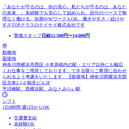
『あなたが守るのは、街の安心。私たちが守るのは、あなた
の未来。』未経験でも安心して始められ、自分のペースで無
理なく働ける。短期やWワークもOK。働きやすさ・続けや
すさTOPクラスのテイケイ株式会社です
警備スタッフ
日給
12,500
円〜
14,000
円
勤務地
面接地
神奈川県横浜市西区 ※本原稿内の駅・エリア以外にも幅広
くお仕事をご用意しております。できる限りご希望に合わせ
られるよう考慮をいたします。【面接地】神奈川県横浜市西
区北幸2-1-6 鶴見ビル3F
平沼橋駅、西横浜駅、みなとみらい駅
シフト
1日8時間 週1日からOK
交通費支給
未経験OK