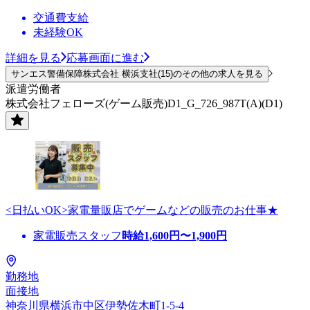
交通費支給
未経験OK
詳細を見る
応募画面に進む
サンエス警備保障株式会社 横浜支社(15)のその他の求人を見る
派遣労働者
株式会社フェローズ(ゲーム販売)D1_G_726_987T(A)(D1)
<日払いOK>家電量販店でゲームなどの販売のお仕事★
家電販売スタッフ
時給
1,600
円〜
1,900
円
勤務地
面接地
神奈川県横浜市中区伊勢佐木町1-5-4