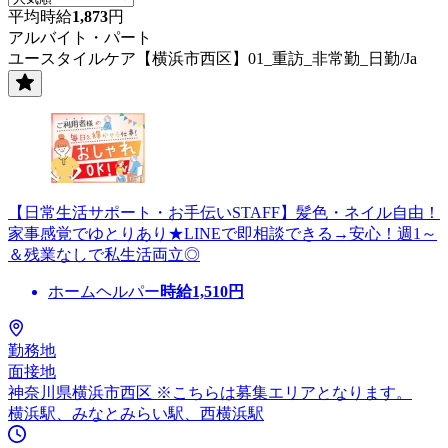
平均時給
1,873
円
アルバイト・パート
ユースタイルケア【横浜市西区】01_重訪_非常勤_日勤/Ja
【日常生活サポート・お手伝いSTAFF】髪色・ネイル自由！
家事感覚でゆとりあり★LINEで即相談できる→安心！週1～
＆残業なしで私生活両立◎
ホームヘルパー
時給
1,510
円
勤務地
面接地
神奈川県横浜市西区 ※こちらは募集エリアとなります。
横浜駅、みなとみらい駅、西横浜駅