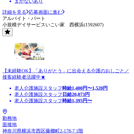
まかないあり
詳細を見る
応募画面に進む
アルバイト・パート
小規模デイサービスいこい家 西横浜(1592607)
【未経験OK】「ありがとう」に出会える介護のおしごと／
接客経験者活躍中★
老人介護施設スタッフ
時給
1,400
円〜
1,520
円
老人介護施設スタッフ
日給
20,073
円
老人介護施設スタッフ
時給
1,395
円〜
勤務地
面接地
神奈川県横浜市西区藤棚町2-178-7 1階