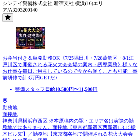
シンテイ警備株式会社 新宿支社 横浜(16)エリ
ア/A3203200140
お弁当付き＆単発勤務OK《7/25隅田川・7/28葛飾区・8/1江
戸川区で開催される花火大会会場の案内・誘導業務》様々な
お仕事を毎日ご用意しているので今から働くことも可能！事
前研修で計3万円GETだ♪
警備スタッフ
日給
10,500
円〜
11,500
円
勤務地
面接地
神奈川県横浜市西区 ※本原稿内の駅・エリア名は実際の勤
務地ではありません。面接地【東京都新宿区西新宿1-3-15栃
木ビル5F】／勤務地【東京都各地で開催される花火大会会