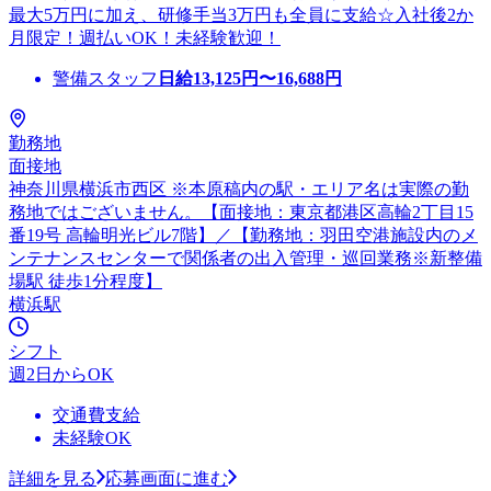
最大5万円に加え、研修手当3万円も全員に支給☆入社後2か
月限定！週払いOK！未経験歓迎！
警備スタッフ
日給
13,125
円〜
16,688
円
勤務地
面接地
神奈川県横浜市西区 ※本原稿内の駅・エリア名は実際の勤
務地ではございません。【面接地：東京都港区高輪2丁目15
番19号 高輪明光ビル7階】／【勤務地：羽田空港施設内のメ
ンテナンスセンターで関係者の出入管理・巡回業務※新整備
場駅 徒歩1分程度】
横浜駅
シフト
週2日からOK
交通費支給
未経験OK
詳細を見る
応募画面に進む