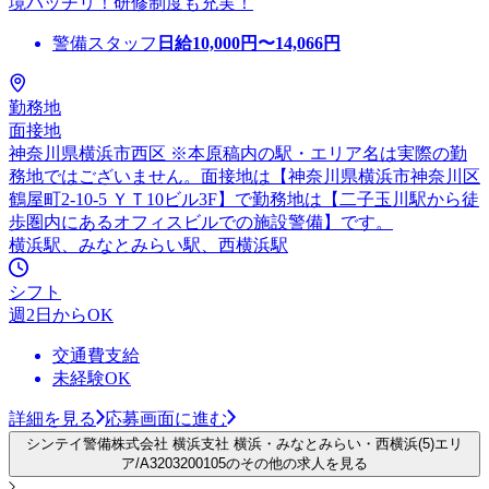
境バッチリ！研修制度も充実！
警備スタッフ
日給
10,000
円〜
14,066
円
勤務地
面接地
神奈川県横浜市西区 ※本原稿内の駅・エリア名は実際の勤
務地ではございません。面接地は【神奈川県横浜市神奈川区
鶴屋町2-10-5 ＹＴ10ビル3F】で勤務地は【二子玉川駅から徒
歩圏内にあるオフィスビルでの施設警備】です。
横浜駅、みなとみらい駅、西横浜駅
シフト
週2日からOK
交通費支給
未経験OK
詳細を見る
応募画面に進む
シンテイ警備株式会社 横浜支社 横浜・みなとみらい・西横浜(5)エリ
ア/A3203200105のその他の求人を見る