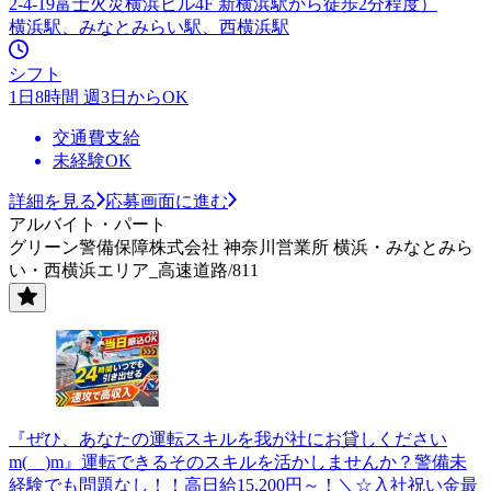
2-4-19富士火災横浜ビル4F 新横浜駅から徒歩2分程度）
横浜駅、みなとみらい駅、西横浜駅
シフト
1日8時間 週3日からOK
交通費支給
未経験OK
詳細を見る
応募画面に進む
アルバイト・パート
グリーン警備保障株式会社 神奈川営業所 横浜・みなとみら
い・西横浜エリア_高速道路/811
『ぜひ、あなたの運転スキルを我が社にお貸しください
m(__)m』運転できるそのスキルを活かしませんか？警備未
経験でも問題なし！！高日給15,200円～！＼☆入社祝い金最