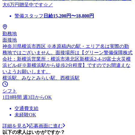
大6万円贈呈中です☆／
警備スタッフ
日給
15,200
円〜
18,800
円
勤務地
面接地
神奈川県横浜市西区 ※本原稿内の駅・エリア名は実際の勤
務地ではございません。面接場所は【グリーン警備保障株式
会社：新横浜営業所：横浜市港北区新横浜2-4-19富士火災横
浜ビル4F※新横浜駅から徒歩2分程度】ですのでお間違えな
いようお願いします。
横浜駅、みなとみらい駅、西横浜駅
シフト
1日8時間 週3日からOK
交通費支給
未経験OK
詳細を見る
応募画面に進む
以下の求人はいかがですか？