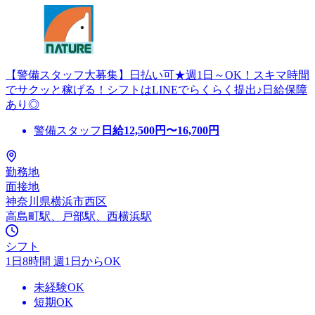
【警備スタッフ大募集】日払い可★週1日～OK！スキマ時間
でサクッと稼げる！シフトはLINEでらくらく提出♪日給保障
あり◎
警備スタッフ
日給
12,500
円〜
16,700
円
勤務地
面接地
神奈川県横浜市西区
高島町駅、戸部駅、西横浜駅
シフト
1日8時間 週1日からOK
未経験OK
短期OK