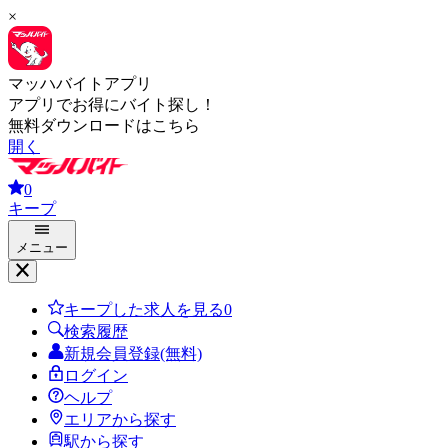
×
マッハバイトアプリ
アプリでお得にバイト探し！
無料ダウンロードはこちら
開く
0
キープ
メニュー
キープした求人を見る
0
検索履歴
新規会員登録(無料)
ログイン
ヘルプ
エリアから探す
駅から探す