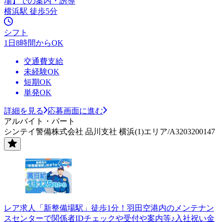
場】での案内・誘導
横浜駅 徒歩5分
シフト
1日8時間からOK
交通費支給
未経験OK
短期OK
単発OK
詳細を見る
応募画面に進む
アルバイト・パート
シンテイ警備株式会社 品川支社 横浜(1)エリア/A3203200147
レア求人「新整備場駅」徒歩1分！羽田空港内のメンテナン
スセンターで関係者IDチェックや受付や案内等♪入社祝い金