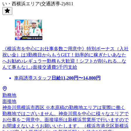
い・西横浜エリア(交通誘導-2)/811
《横浜市を中心にお仕事多数ご用意中》特別ボーナス（入社
祝い金）は3勤務目からもうGET！効率的に稼ぎたいあなた
へお勧め♪レギュラー勤務も大歓迎！シフトが削られる…な
んて事もなし♪面接交通費5千円支給
車両誘導スタッフ
日給
11,200
円〜
14,800
円
勤務地
面接地
神奈川県横浜市西区 ※本原稿の勤務地エリアは実際に働く
勤務地ではございません。神奈川県を中心に様々なエリアで
お仕事をご用意中。面接場所は新横浜営業所で行いますので
お間違えないようお願いいたします。（横浜市港北区新横浜