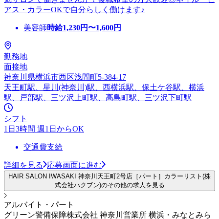
アス・カラーOKで自分らしく働けます♪
美容師
時給
1,230
円〜
1,600
円
勤務地
面接地
神奈川県横浜市西区浅間町5-384-17
天王町駅、星川(神奈川)駅、西横浜駅、保土ケ谷駅、横浜
駅、戸部駅、三ツ沢上町駅、高島町駅、三ツ沢下町駅
シフト
1日3時間 週1日からOK
交通費支給
詳細を見る
応募画面に進む
HAIR SALON IWASAKI 神奈川天王町2号店［パート］カラーリスト(株
式会社ハクブン)のその他の求人を見る
アルバイト・パート
グリーン警備保障株式会社 神奈川営業所 横浜・みなとみら