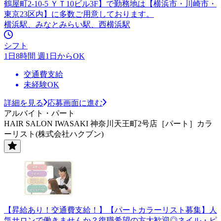
鶴屋町2-10-5 ＹＴ10ビル3F】で勤務地は【横浜市・川崎市・
東京23区内】に多数ご用意しております。
横浜駅、みなとみらい駅、西横浜駅
シフト
1日8時間 週1日からOK
交通費支給
未経験OK
詳細を見る
応募画面に進む
アルバイト・パート
HAIR SALON IWASAKI 神奈川天王町2号店［パート］カラ
ーリスト(株式会社ハクブン)
【昇給あり！交通費支給！】【パートカラーリスト募集】人
気サロンで働きませんか？復職希望の方大歓迎◎ネイル・ピ