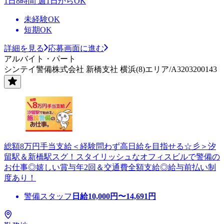
1日8時間 週1日からOK
未経験OK
短期OK
詳細を見る
応募画面に進む
アルバイト・パート
シンテイ警備株式会社 新橋支社 横浜(8)エリア/A3203200143
総額8万円手当支給＜経験問わず高日給を目指せる☆彡＞汐
留駅＆新橋駅スグ！スタイリッシュなオフィスビルで警備の
お仕事◎嬉しい賞与年2回＆交通費全額支給◎給与前払い制
度あり！
警備スタッフ
日給
10,000
円〜
14,691
円