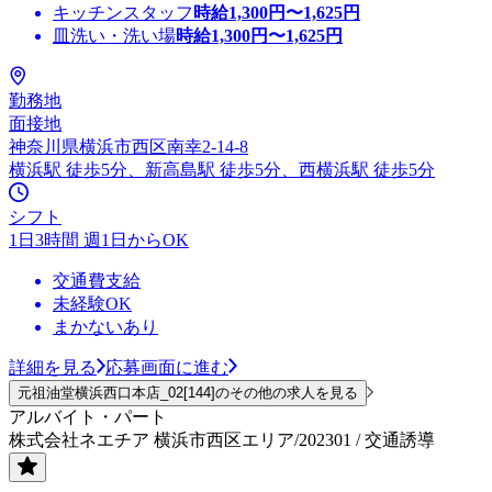
キッチンスタッフ
時給
1,300
円〜
1,625
円
皿洗い・洗い場
時給
1,300
円〜
1,625
円
勤務地
面接地
神奈川県横浜市西区南幸2-14-8
横浜駅 徒歩5分、新高島駅 徒歩5分、西横浜駅 徒歩5分
シフト
1日3時間 週1日からOK
交通費支給
未経験OK
まかないあり
詳細を見る
応募画面に進む
元祖油堂横浜西口本店_02[144]のその他の求人を見る
アルバイト・パート
株式会社ネエチア 横浜市西区エリア/202301 / 交通誘導