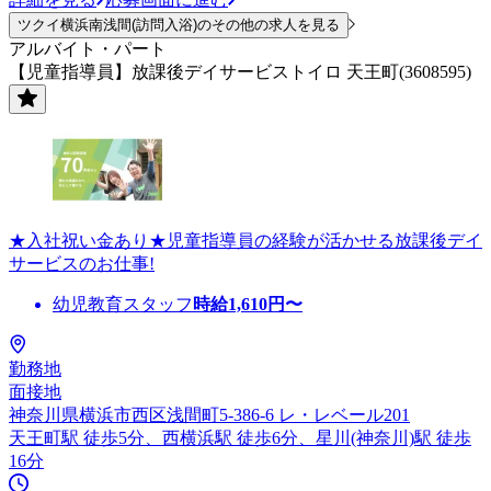
ツクイ横浜南浅間(訪問入浴)のその他の求人を見る
アルバイト・パート
【児童指導員】放課後デイサービストイロ 天王町(3608595)
★入社祝い金あり★児童指導員の経験が活かせる放課後デイ
サービスのお仕事!
幼児教育スタッフ
時給
1,610
円〜
勤務地
面接地
神奈川県横浜市西区浅間町5-386-6 レ・レベール201
天王町駅 徒歩5分、西横浜駅 徒歩6分、星川(神奈川)駅 徒歩
16分