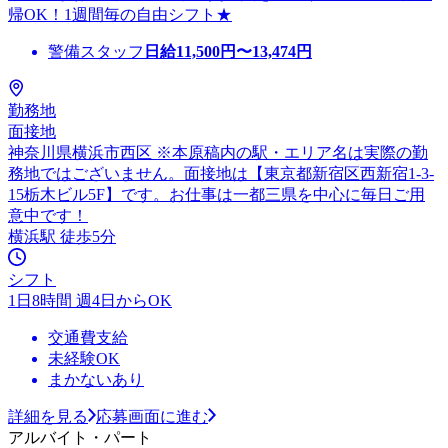
帰OK！1週間毎の自由シフト★
警備スタッフ
日給
11,500
円〜
13,474
円
勤務地
面接地
神奈川県横浜市西区 ※本原稿内の駅・エリア名は実際の勤
務地ではございません。面接地は【東京都新宿区西新宿1-3-
15栃木ビル5F】です。お仕事は一都三県を中心に毎日ご用
意中です！
横浜駅 徒歩5分
シフト
1日8時間 週4日からOK
交通費支給
未経験OK
まかないあり
詳細を見る
応募画面に進む
アルバイト・パート