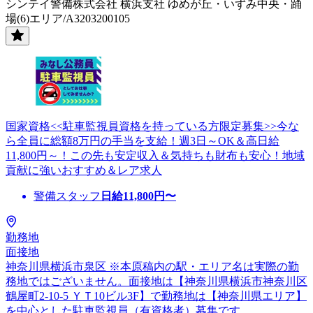
シンテイ警備株式会社 横浜支社 ゆめが丘・いずみ中央・踊
場(6)エリア/A3203200105
国家資格<<駐車監視員資格を持っている方限定募集>>今な
ら全員に総額8万円の手当を支給！週3日～OK＆高日給
11,800円～！この先も安定収入＆気持ちも財布も安心！地域
貢献に強いおすすめ＆レア求人
警備スタッフ
日給
11,800
円〜
勤務地
面接地
神奈川県横浜市泉区 ※本原稿内の駅・エリア名は実際の勤
務地ではございません。面接地は【神奈川県横浜市神奈川区
鶴屋町2-10-5 ＹＴ10ビル3F】で勤務地は【神奈川県エリア】
を中心とした駐車監視員（有資格者）募集です