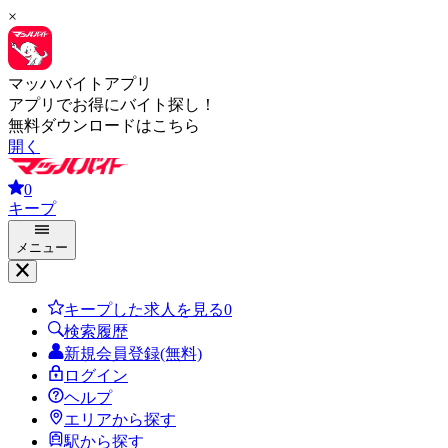
×
マッハバイトアプリ
アプリでお得にバイト探し！
無料ダウンロードはこちら
開く
0
キープ
メニュー
キープした求人を見る
0
検索履歴
新規会員登録(無料)
ログイン
ヘルプ
エリアから探す
駅から探す