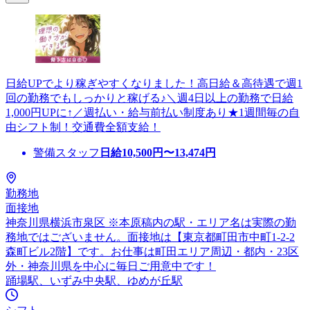
日給UPでより稼ぎやすくなりました！高日給＆高待遇で週1
回の勤務でもしっかりと稼げる♪＼週4日以上の勤務で日給
1,000円UPに↑／週払い・給与前払い制度あり★1週間毎の自
由シフト制！交通費全額支給！
警備スタッフ
日給
10,500
円〜
13,474
円
勤務地
面接地
神奈川県横浜市泉区 ※本原稿内の駅・エリア名は実際の勤
務地ではございません。面接地は【東京都町田市中町1-2-2
森町ビル2階】です。お仕事は町田エリア周辺・都内・23区
外・神奈川県を中心に毎日ご用意中です！
踊場駅、いずみ中央駅、ゆめが丘駅