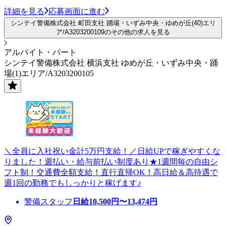
詳細を見る
応募画面に進む
シンテイ警備株式会社 町田支社 踊場・いずみ中央・ゆめが丘(40)エリ
ア/A3203200109のその他の求人を見る
アルバイト・パート
シンテイ警備株式会社 横浜支社 ゆめが丘・いずみ中央・踊
場(1)エリア/A3203200105
＼全員に入社祝い金計5万円支給！／日給UPで稼ぎやすくな
りました！週払い・給与前払い制度あり★1週間毎の自由シ
フト制！交通費全額支給！直行直帰OK！高日給＆高待遇で
週1回の勤務でもしっかりと稼げます♪
警備スタッフ
日給
10,500
円〜
13,474
円