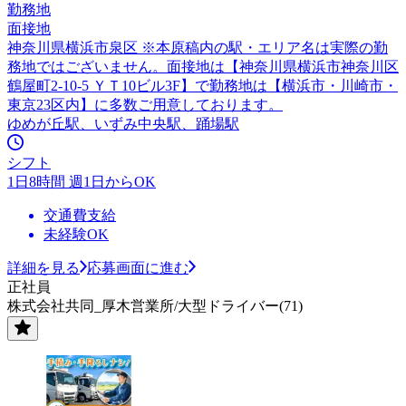
勤務地
面接地
神奈川県横浜市泉区 ※本原稿内の駅・エリア名は実際の勤
務地ではございません。面接地は【神奈川県横浜市神奈川区
鶴屋町2-10-5 ＹＴ10ビル3F】で勤務地は【横浜市・川崎市・
東京23区内】に多数ご用意しております。
ゆめが丘駅、いずみ中央駅、踊場駅
シフト
1日8時間 週1日からOK
交通費支給
未経験OK
詳細を見る
応募画面に進む
正社員
株式会社共同_厚木営業所/大型ドライバー(71)