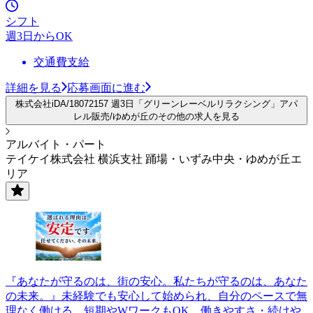
シフト
週3日からOK
交通費支給
詳細を見る
応募画面に進む
株式会社iDA/18072157 週3日「グリーンレーベルリラクシング」アパ
レル販売/ゆめが丘のその他の求人を見る
アルバイト・パート
テイケイ株式会社 横浜支社 踊場・いずみ中央・ゆめが丘エ
リア
『あなたが守るのは、街の安心。私たちが守るのは、あなた
の未来。』未経験でも安心して始められ、自分のペースで無
理なく働ける。短期やWワークもOK。働きやすさ・続けや