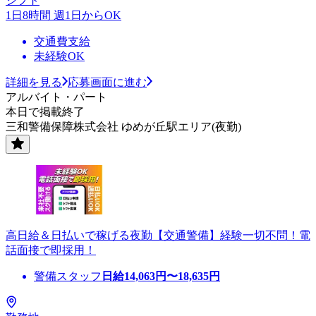
シフト
1日8時間 週1日からOK
交通費支給
未経験OK
詳細を見る
応募画面に進む
アルバイト・パート
本日で掲載終了
三和警備保障株式会社 ゆめが丘駅エリア(夜勤)
高日給＆日払いで稼げる夜勤【交通警備】経験一切不問！電
話面接で即採用！
警備スタッフ
日給
14,063
円〜
18,635
円