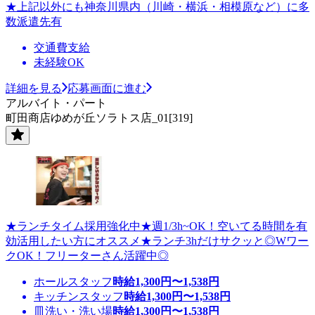
★上記以外にも神奈川県内（川崎・横浜・相模原など）に多
数派遣先有
交通費支給
未経験OK
詳細を見る
応募画面に進む
アルバイト・パート
町田商店ゆめが丘ソラトス店_01[319]
★ランチタイム採用強化中★週1/3h~OK！空いてる時間を有
効活用したい方にオススメ★ランチ3hだけサクッと◎Wワー
クOK！フリーターさん活躍中◎
ホールスタッフ
時給
1,300
円〜
1,538
円
キッチンスタッフ
時給
1,300
円〜
1,538
円
皿洗い・洗い場
時給
1,300
円〜
1,538
円