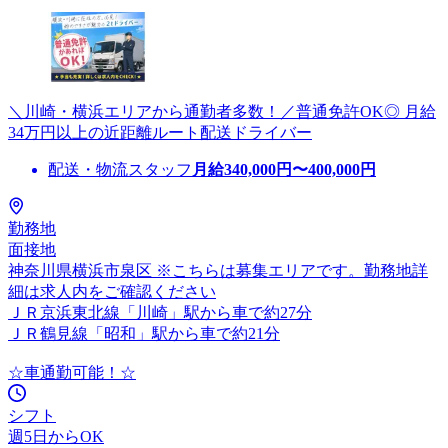
＼川崎・横浜エリアから通勤者多数！／普通免許OK◎ 月給
34万円以上の近距離ルート配送ドライバー
配送・物流スタッフ
月給
340,000
円〜
400,000
円
勤務地
面接地
神奈川県横浜市泉区 ※こちらは募集エリアです。勤務地詳
細は求人内をご確認ください
ＪＲ京浜東北線「川崎」駅から車で約27分
ＪＲ鶴見線「昭和」駅から車で約21分
☆車通勤可能！☆
シフト
週5日からOK