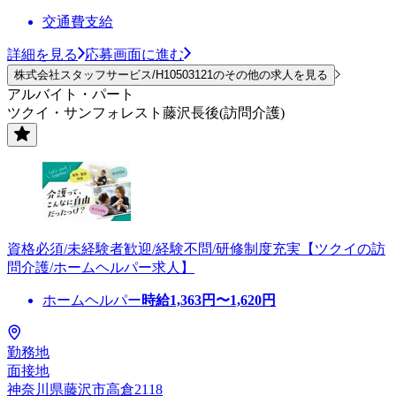
交通費支給
詳細を見る
応募画面に進む
株式会社スタッフサービス/H10503121のその他の求人を見る
アルバイト・パート
ツクイ・サンフォレスト藤沢長後(訪問介護)
資格必須/未経験者歓迎/経験不問/研修制度充実【ツクイの訪
問介護/ホームヘルパー求人】
ホームヘルパー
時給
1,363
円〜
1,620
円
勤務地
面接地
神奈川県藤沢市高倉2118