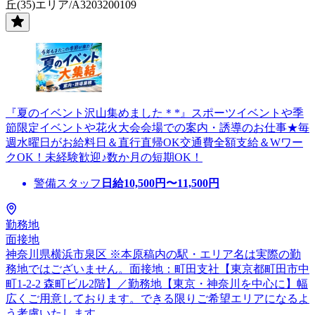
丘(35)エリア/A3203200109
『夏のイベント沢山集めました＊*』スポーツイベントや季
節限定イベントや花火大会会場での案内・誘導のお仕事★毎
週水曜日がお給料日＆直行直帰OK交通費全額支給＆Wワー
クOK！未経験歓迎♪数か月の短期OK！
警備スタッフ
日給
10,500
円〜
11,500
円
勤務地
面接地
神奈川県横浜市泉区 ※本原稿内の駅・エリア名は実際の勤
務地ではございません。面接地：町田支社【東京都町田市中
町1-2-2 森町ビル2階】／勤務地【東京・神奈川を中心に】幅
広くご用意しております。できる限りご希望エリアになるよ
う考慮いたします。