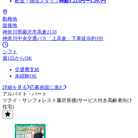
配送・物流スタッフ
時給
1,225
円〜
1,297
円
勤務地
面接地
神奈川県藤沢市高倉2118
神奈川中央交通バス「上高倉」下車徒歩約3分
シフト
週1日からOK
交通費支給
未経験OK
詳細を見る
応募画面に進む
アルバイト・パート
ツクイ・サンフォレスト藤沢長後(サービス付き高齢者向け
住宅)