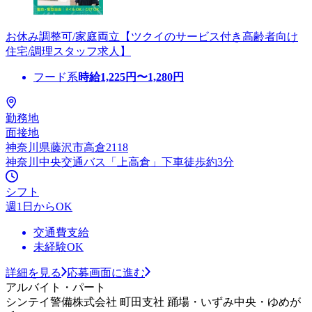
お休み調整可/家庭両立【ツクイのサービス付き高齢者向け
住宅/調理スタッフ求人】
フード系
時給
1,225
円〜
1,280
円
勤務地
面接地
神奈川県藤沢市高倉2118
神奈川中央交通バス「上高倉」下車徒歩約3分
シフト
週1日からOK
交通費支給
未経験OK
詳細を見る
応募画面に進む
アルバイト・パート
シンテイ警備株式会社 町田支社 踊場・いずみ中央・ゆめが