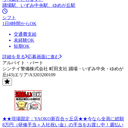
踊場駅、いずみ中央駅、ゆめが丘駅
シフト
1日8時間からOK
交通費支給
未経験OK
短期OK
詳細を見る
応募画面に進む
アルバイト・パート
シンテイ警備株式会社 町田支社 踊場・いずみ中央・ゆめが
丘(43)エリア/A3203200109
★★現場固定：YAOKO新百合ヶ丘店★★今なら全員に総額
8万円（研修手当＋入社祝い金）の手当をお渡し中！週払い