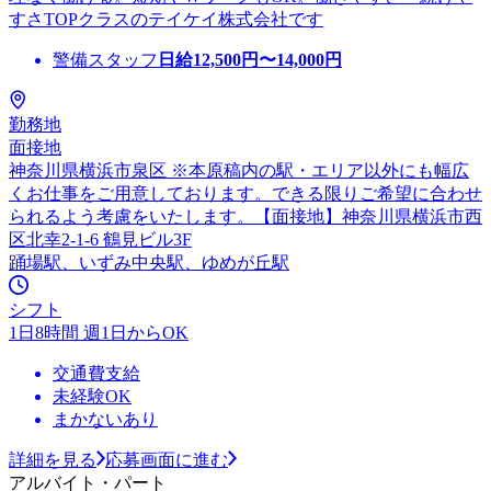
すさTOPクラスのテイケイ株式会社です
警備スタッフ
日給
12,500
円〜
14,000
円
勤務地
面接地
神奈川県横浜市泉区 ※本原稿内の駅・エリア以外にも幅広
くお仕事をご用意しております。できる限りご希望に合わせ
られるよう考慮をいたします。【面接地】神奈川県横浜市西
区北幸2-1-6 鶴見ビル3F
踊場駅、いずみ中央駅、ゆめが丘駅
シフト
1日8時間 週1日からOK
交通費支給
未経験OK
まかないあり
詳細を見る
応募画面に進む
アルバイト・パート