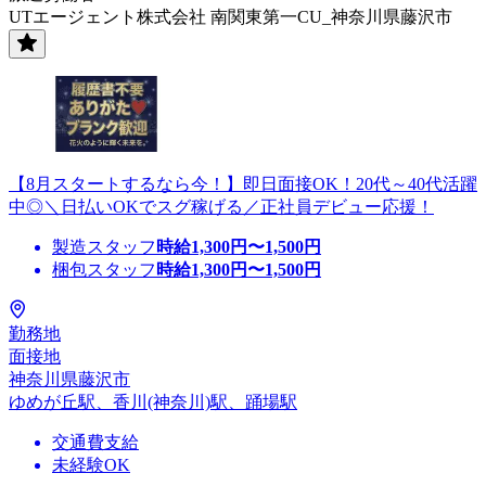
UTエージェント株式会社 南関東第一CU_神奈川県藤沢市
【8月スタートするなら今！】即日面接OK！20代～40代活躍
中◎＼日払いOKでスグ稼げる／正社員デビュー応援！
製造スタッフ
時給
1,300
円〜
1,500
円
梱包スタッフ
時給
1,300
円〜
1,500
円
勤務地
面接地
神奈川県藤沢市
ゆめが丘駅、香川(神奈川)駅、踊場駅
交通費支給
未経験OK