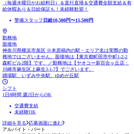
（毎週水曜日がお給料日）＆直行直帰＆交通費全額支給＆有
給休暇あり＆日給保証も！未経験歓迎！
警備スタッフ
日給
10,500
円〜
11,500
円
勤務地
面接地
神奈川県横浜市泉区 ※本原稿内の駅・エリア名は実際の勤
務地ではございません。面接地は【東京都町田市中町1-2-2
森町ビル2階】です。／勤務地は【ヤオコー新百合ヶ丘店：
川崎市麻生区上麻生3-1-7】でございます。
踊場駅、いずみ中央駅、ゆめが丘駅
シフト
1日8時間 週2日からOK
交通費支給
未経験OK
詳細を見る
応募画面に進む
アルバイト・パート