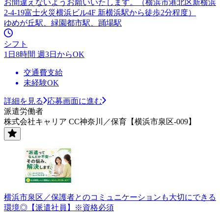
お間違えないようお願いいたします。（横浜市港北区新横浜
2-4-19富士火災横浜ビル4F 新横浜駅から徒歩2分程度）
ゆめが丘駅、緑園都市駅、踊場駅
シフト
1日8時間 週3日からOK
交通費支給
未経験OK
詳細を見る
応募画面に進む
派遣労働者
株式会社キャリア CC神奈川／保育【横浜市泉区-009】
横浜市泉区／保護者とのコミュニケーションも大切にできる
環境◎【派遣社員】※資格必須