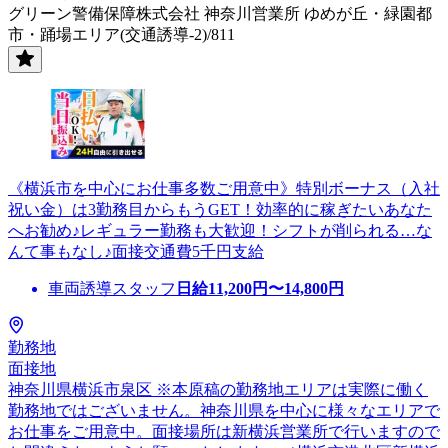
グリーン警備保障株式会社 神奈川営業所 ゆめが丘・緑園都
市・踊場エリア(交通誘導-2)/811
《横浜市を中心にお仕事多数ご用意中》特別ボーナス（入社
祝い金）は3勤務目からもうGET！効率的に稼ぎたいあなた
へお勧め♪レギュラー勤務も大歓迎！シフトが削られる…な
んて事もなし♪面接交通費5千円支給
車両誘導スタッフ
日給
11,200
円〜
14,800
円
勤務地
面接地
神奈川県横浜市泉区 ※本原稿の勤務地エリアは実際に働く
勤務地ではございません。神奈川県を中心に様々なエリアで
お仕事をご用意中。面接場所は新横浜営業所で行いますので