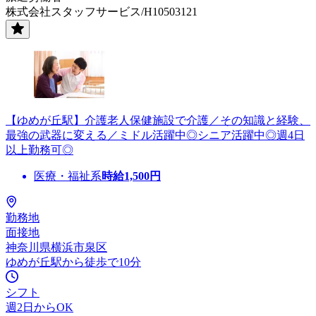
株式会社スタッフサービス/H10503121
【ゆめが丘駅】介護老人保健施設で介護／その知識と経験、
最強の武器に変える／ミドル活躍中◎シニア活躍中◎週4日
以上勤務可◎
医療・福祉系
時給
1,500
円
勤務地
面接地
神奈川県横浜市泉区
ゆめが丘駅から徒歩で10分
シフト
週2日からOK