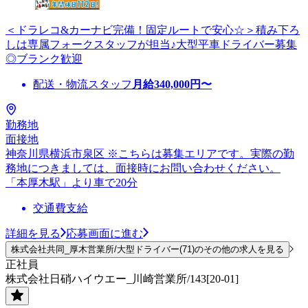
＜ドラレコ&カーナビ完備！固定ルートで安心☆＞積み下ろ
しは専属フォークスタッフが担当♪大型平車ドライバー募集
◎ブランク歓迎
配送・物流スタッフ
月給
340,000
円〜
勤務地
面接地
神奈川県横浜市泉区 ※こちらは募集エリアです。実際の勤
務地につきましては、面接時にお問い合わせください。
「本厚木駅」より車で20分
交通費支給
詳細を見る
応募画面に進む
株式会社共同_厚木営業所/大型ドライバー(71)のその他の求人を見る
正社員
株式会社日硝ハイウエー_川崎営業所/143[20-01]