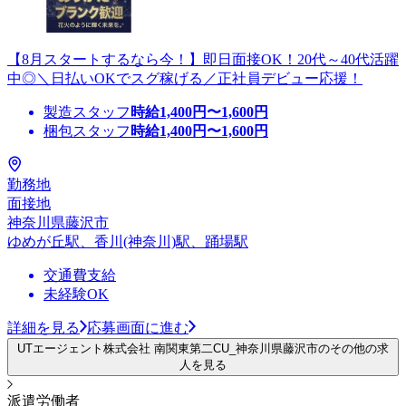
【8月スタートするなら今！】即日面接OK！20代～40代活躍
中◎＼日払いOKでスグ稼げる／正社員デビュー応援！
製造スタッフ
時給
1,400
円〜
1,600
円
梱包スタッフ
時給
1,400
円〜
1,600
円
勤務地
面接地
神奈川県藤沢市
ゆめが丘駅、香川(神奈川)駅、踊場駅
交通費支給
未経験OK
詳細を見る
応募画面に進む
UTエージェント株式会社 南関東第二CU_神奈川県藤沢市のその他の求
人を見る
派遣労働者