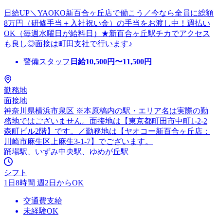
日給UP＼YAOKO新百合ヶ丘店で働こう／今なら全員に総額
8万円（研修手当＋入社祝い金）の手当をお渡し中！週払い
OK（毎週水曜日が給料日）★新百合ヶ丘駅チカでアクセス
も良し◎面接は町田支社で行います♪
警備スタッフ
日給
10,500
円〜
11,500
円
勤務地
面接地
神奈川県横浜市泉区 ※本原稿内の駅・エリア名は実際の勤
務地ではございません。面接地は【東京都町田市中町1-2-2
森町ビル2階】です。／勤務地は【ヤオコー新百合ヶ丘店：
川崎市麻生区上麻生3-1-7】でございます。
踊場駅、いずみ中央駅、ゆめが丘駅
シフト
1日8時間 週2日からOK
交通費支給
未経験OK