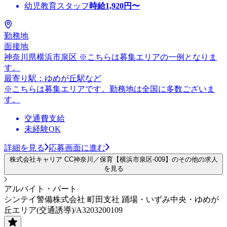
幼児教育スタッフ
時給
1,920
円〜
勤務地
面接地
神奈川県横浜市泉区 ※こちらは募集エリアの一例となりま
す。
最寄り駅：ゆめが丘駅など
※こちらは募集エリアです。勤務地は全国に多数ございま
す。
交通費支給
未経験OK
詳細を見る
応募画面に進む
株式会社キャリア CC神奈川／保育【横浜市泉区-009】のその他の求人
を見る
アルバイト・パート
シンテイ警備株式会社 町田支社 踊場・いずみ中央・ゆめが
丘エリア(交通誘導)/A3203200109