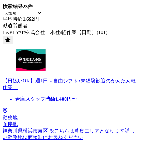
検索結果
23
件
平均時給
1,692
円
派遣労働者
LAPI-Staff株式会社 本社/軽作業【日勤】(101)
【日払いOK】週1日～自由シフト♪未経験歓迎のかんたん軽
作業！
倉庫スタッフ
時給
1,400
円〜
勤務地
面接地
神奈川県横浜市泉区 ※こちらは募集エリアとなります詳し
い勤務地は面接時にお尋ねください