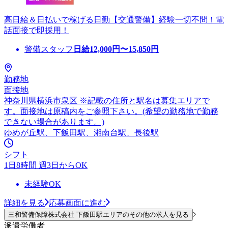
高日給＆日払いで稼げる日勤【交通警備】経験一切不問！電
話面接で即採用！
警備スタッフ
日給
12,000
円〜
15,850
円
勤務地
面接地
神奈川県横浜市泉区 ※記載の住所と駅名は募集エリアで
す。面接地は原稿内をご参照下さい。(希望の勤務地で勤務
できない場合があります。)
ゆめが丘駅、下飯田駅、湘南台駅、長後駅
シフト
1日8時間 週3日からOK
未経験OK
詳細を見る
応募画面に進む
三和警備保障株式会社 下飯田駅エリアのその他の求人を見る
派遣労働者