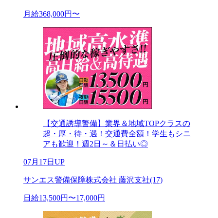
月給368,000円〜
【交通誘導警備】業界＆地域TOPクラスの
超・厚・待・遇！交通費全額！学生もシニ
アも歓迎！週2日～＆日払い◎
07月17日UP
サンエス警備保障株式会社 藤沢支社(17)
日給13,500円〜17,000円