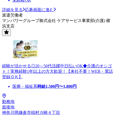
未経験OK
詳細を見る
応募画面に進む
派遣労働者
マンパワーグループ株式会社 ケアサービス事業部(介護) 横
浜支店
経験が活かせる◎20～50代活躍中日払いOK◆介護のオシゴ
ト！実務経験1年以上の方大歓迎！【来社不要！WEB・電話
登録ＯＫ】
医療・福祉系
時給
1,500
円〜
1,800
円
勤務地
面接地
神奈川県鎌倉市稲村ガ崎４丁目