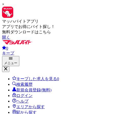
×
マッハバイトアプリ
アプリでお得にバイト探し！
無料ダウンロードはこちら
開く
0
キープ
メニュー
キープした求人を見る
0
検索履歴
新規会員登録(無料)
ログイン
ヘルプ
エリアから探す
駅から探す