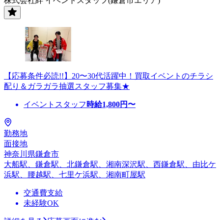
株式会社絆 イベントスタッフ(鎌倉市エリア)
【応募条件必読!!】20〜30代活躍中！買取イベントのチラシ
配り＆ガラガラ抽選スタッフ募集★
イベントスタッフ
時給
1,800
円〜
勤務地
面接地
神奈川県鎌倉市
大船駅、鎌倉駅、北鎌倉駅、湘南深沢駅、西鎌倉駅、由比ケ
浜駅、腰越駅、七里ケ浜駅、湘南町屋駅
交通費支給
未経験OK