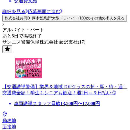
交通費支給
詳細を見る
応募画面に進む
株式会社共同D_厚木営業所/大型ドライバー(100)のその他の求人を見る
アルバイト・パート
あと5日で掲載終了
サンエス警備保障株式会社 藤沢支社(17)
【交通誘導警備】業界＆地域TOPクラスの超・厚・待・遇！
交通費全額！学生もシニアも歓迎！週2日～＆日払い◎
車両誘導スタッフ
日給
13,500
円〜
17,000
円
勤務地
面接地