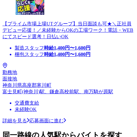
【プライム市場上場UTグループ】当日面談も可★＼正社員
デビュー応援！／未経験からOKの工場ワーク！電話・WEB
にてスピード選考！日払いOK
製造スタッフ
時給
1,400
円〜
1,600
円
梱包スタッフ
時給
1,400
円〜
1,600
円
勤務地
面接地
神奈川県高座郡寒川町
富士見町(神奈川)駅、鎌倉高校前駅、南万騎が原駅
交通費支給
未経験OK
詳細を見る
応募画面に進む
同一路線の人気駅からバイトを探す