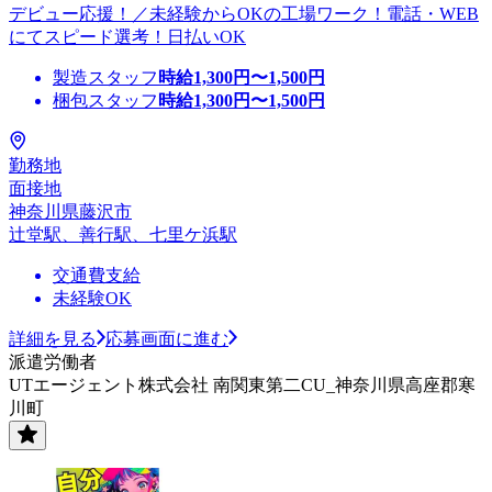
デビュー応援！／未経験からOKの工場ワーク！電話・WEB
にてスピード選考！日払いOK
製造スタッフ
時給
1,300
円〜
1,500
円
梱包スタッフ
時給
1,300
円〜
1,500
円
勤務地
面接地
神奈川県藤沢市
辻堂駅、善行駅、七里ケ浜駅
交通費支給
未経験OK
詳細を見る
応募画面に進む
派遣労働者
UTエージェント株式会社 南関東第二CU_神奈川県高座郡寒
川町