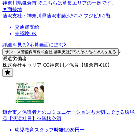
神奈川県鎌倉市 ※こちらは募集エリアの一例です。
▼面接地
藤沢支社：神奈川県藤沢市藤沢571-7 フジビル2階
交通費支給
未経験OK
詳細を見る
応募画面に進む
サンエス警備保障株式会社 藤沢支社(17)のその他の求人を見る
派遣労働者
株式会社キャリア CC神奈川／保育【鎌倉市-010】
鎌倉市／保護者とのコミュニケーションも大切にできる環境
◎【派遣社員】※資格必須
幼児教育スタッフ
時給
1,920
円〜