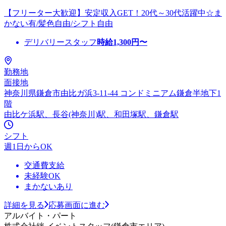
【フリーター大歓迎】安定収入GET！20代～30代活躍中☆ま
かない有/髪色自由/シフト自由
デリバリースタッフ
時給
1,300
円〜
勤務地
面接地
神奈川県鎌倉市由比ガ浜3-11-44 コンドミニアム鎌倉半地下1
階
由比ケ浜駅、長谷(神奈川)駅、和田塚駅、鎌倉駅
シフト
週1日からOK
交通費支給
未経験OK
まかないあり
詳細を見る
応募画面に進む
アルバイト・パート