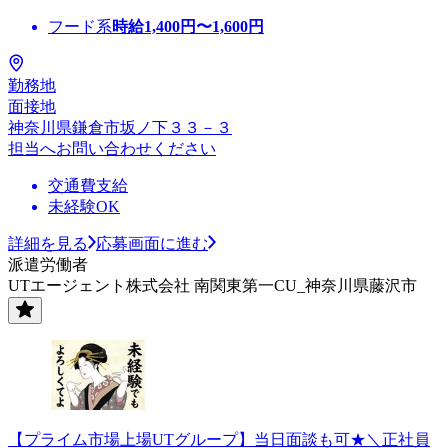
フード系
時給
1,400
円〜
1,600
円
勤務地
面接地
神奈川県鎌倉市坂ノ下３３－３
担当へお問い合わせください
交通費支給
未経験OK
詳細を見る
応募画面に進む
派遣労働者
UTエージェント株式会社 南関東第一CU_神奈川県藤沢市
【プライム市場上場UTグループ】当日面談も可★＼正社員