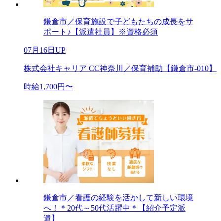
鎌倉市／保育施設で子どもたちの成長をサ
ポート♪【派遣社員】※資格必須
07月16日UP
株式会社キャリア CC神奈川／保育補助【鎌倉市-010】
時給1,700円〜
鎌倉市／看護の経験を活かして新しい環境
へ！＊20代～50代活躍中＊【紹介予定派
遣】