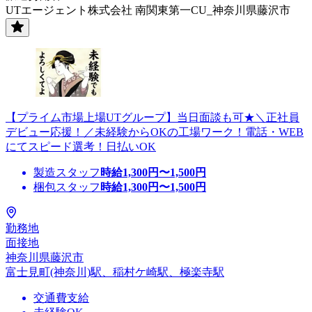
UTエージェント株式会社 南関東第一CU_神奈川県藤沢市
【プライム市場上場UTグループ】当日面談も可★＼正社員
デビュー応援！／未経験からOKの工場ワーク！電話・WEB
にてスピード選考！日払いOK
製造スタッフ
時給
1,300
円〜
1,500
円
梱包スタッフ
時給
1,300
円〜
1,500
円
勤務地
面接地
神奈川県藤沢市
富士見町(神奈川)駅、稲村ケ崎駅、極楽寺駅
交通費支給