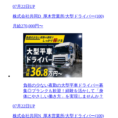
07月22日UP
株式会社共同D_厚木営業所/大型ドライバー(100)
月給270,000円〜
負担の少ない夜勤の大型平車ドライバー募
集◎ブランクも歓迎！経験を活かして「身
体にやさしい働き方」を実現しませんか？
07月22日UP
株式会社共同N_厚木営業所/大型ドライバー(100)