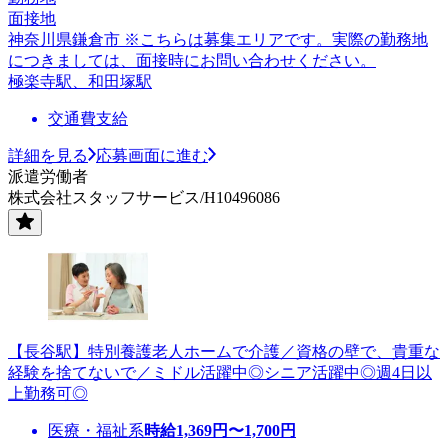
面接地
神奈川県鎌倉市 ※こちらは募集エリアです。実際の勤務地
につきましては、面接時にお問い合わせください。
極楽寺駅、和田塚駅
交通費支給
詳細を見る
応募画面に進む
派遣労働者
株式会社スタッフサービス/H10496086
【長谷駅】特別養護老人ホームで介護／資格の壁で、貴重な
経験を捨てないで／ミドル活躍中◎シニア活躍中◎週4日以
上勤務可◎
医療・福祉系
時給
1,369
円〜
1,700
円