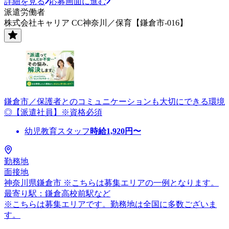
詳細を見る
応募画面に進む
派遣労働者
株式会社キャリア CC神奈川／保育【鎌倉市-016】
鎌倉市／保護者とのコミュニケーションも大切にできる環境
◎【派遣社員】※資格必須
幼児教育スタッフ
時給
1,920
円〜
勤務地
面接地
神奈川県鎌倉市 ※こちらは募集エリアの一例となります。
最寄り駅：鎌倉高校前駅など
※こちらは募集エリアです。勤務地は全国に多数ございま
す。