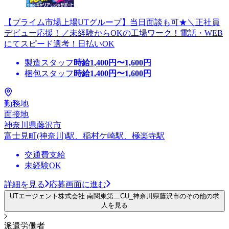
【プライム市場上場UTグループ】当日面談も可★＼正社員
デビュー応援！／未経験からOKの工場ワーク！電話・WEB
にてスピード選考！日払いOK
製造スタッフ
時給
1,400
円〜
1,600
円
梱包スタッフ
時給
1,400
円〜
1,600
円
勤務地
面接地
神奈川県藤沢市
富士見町(神奈川)駅、稲村ケ崎駅、極楽寺駅
交通費支給
未経験OK
詳細を見る
応募画面に進む
UTエージェント株式会社 南関東第二CU_神奈川県藤沢市のその他の求
人を見る
派遣労働者