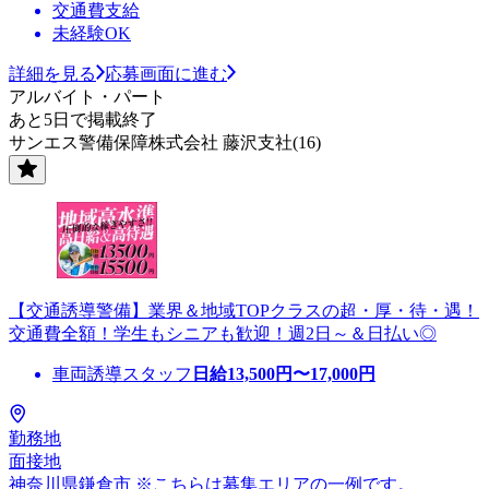
交通費支給
未経験OK
詳細を見る
応募画面に進む
アルバイト・パート
あと5日で掲載終了
サンエス警備保障株式会社 藤沢支社(16)
【交通誘導警備】業界＆地域TOPクラスの超・厚・待・遇！
交通費全額！学生もシニアも歓迎！週2日～＆日払い◎
車両誘導スタッフ
日給
13,500
円〜
17,000
円
勤務地
面接地
神奈川県鎌倉市 ※こちらは募集エリアの一例です。