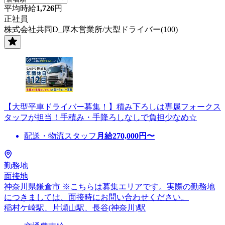
平均時給
1,726
円
正社員
株式会社共同D_厚木営業所/大型ドライバー(100)
【大型平車ドライバー募集！】積み下ろしは専属フォークス
タッフが担当！手積み・手降ろしなしで負担少なめ☆
配送・物流スタッフ
月給
270,000
円〜
勤務地
面接地
神奈川県鎌倉市 ※こちらは募集エリアです。実際の勤務地
につきましては、面接時にお問い合わせください。
稲村ケ崎駅、片瀬山駅、長谷(神奈川)駅