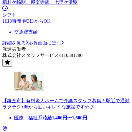
稲村ケ崎駅、極楽寺駅、七里ケ浜駅
シフト
1日8時間 週3日からOK
交通費支給
詳細を見る
応募画面に進む
派遣労働者
株式会社スタッフサービス/H10381780
【鎌倉市】有料老人ホームで介護スタッフ募集！駅近で通勤
ラクラク♪海から近いキレイな施設です☆彡
医療・福祉系
時給
1,400
円〜
1,600
円