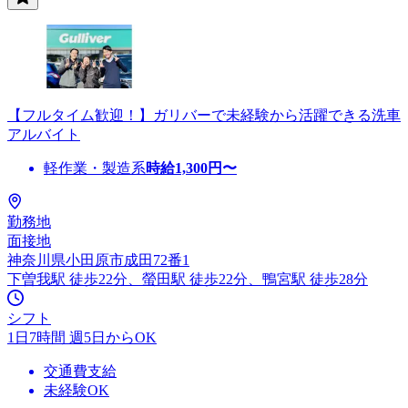
【フルタイム歓迎！】ガリバーで未経験から活躍できる洗車
アルバイト
軽作業・製造系
時給
1,300
円〜
勤務地
面接地
神奈川県小田原市成田72番1
下曽我駅 徒歩22分、螢田駅 徒歩22分、鴨宮駅 徒歩28分
シフト
1日7時間 週5日からOK
交通費支給
未経験OK