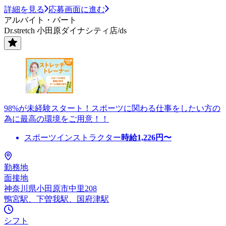
詳細を見る
応募画面に進む
アルバイト・パート
Dr.stretch 小田原ダイナシティ店/ds
98%が未経験スタート！スポーツに関わる仕事をしたい方の
為に最高の環境をご用意！！
スポーツインストラクター
時給
1,226
円〜
勤務地
面接地
神奈川県小田原市中里208
鴨宮駅、下曽我駅、国府津駅
シフト