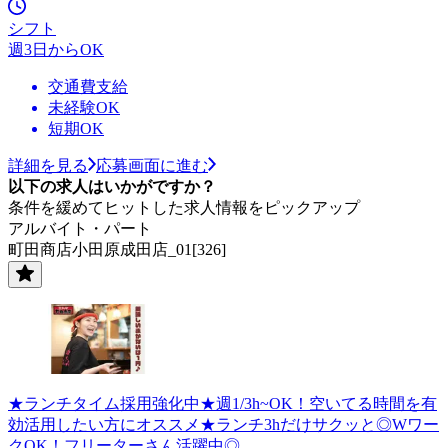
シフト
週3日からOK
交通費支給
未経験OK
短期OK
詳細を見る
応募画面に進む
以下の求人はいかがですか？
条件を緩めてヒットした求人情報をピックアップ
アルバイト・パート
町田商店小田原成田店_01[326]
★ランチタイム採用強化中★週1/3h~OK！空いてる時間を有
効活用したい方にオススメ★ランチ3hだけサクッと◎Wワー
クOK！フリーターさん活躍中◎