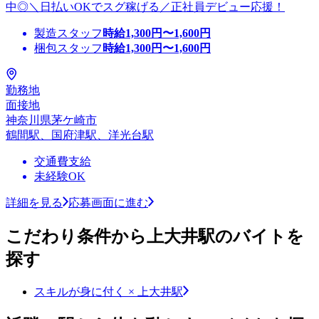
中◎＼日払いOKでスグ稼げる／正社員デビュー応援！
製造スタッフ
時給
1,300
円〜
1,600
円
梱包スタッフ
時給
1,300
円〜
1,600
円
勤務地
面接地
神奈川県茅ケ崎市
鶴間駅、国府津駅、洋光台駅
交通費支給
未経験OK
詳細を見る
応募画面に進む
こだわり条件から上大井駅のバイトを
探す
スキルが身に付く × 上大井駅