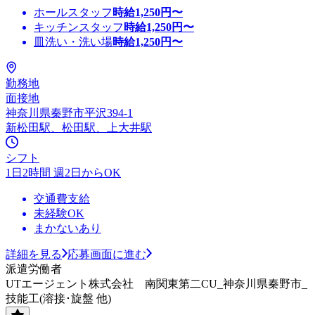
ホールスタッフ
時給
1,250
円〜
キッチンスタッフ
時給
1,250
円〜
皿洗い・洗い場
時給
1,250
円〜
勤務地
面接地
神奈川県秦野市平沢394-1
新松田駅、松田駅、上大井駅
シフト
1日2時間 週2日からOK
交通費支給
未経験OK
まかないあり
詳細を見る
応募画面に進む
派遣労働者
UTエージェント株式会社 南関東第二CU_神奈川県秦野市_
技能工(溶接･旋盤 他)