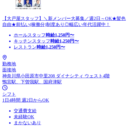
【大戸屋スタッフ】＼新メンバー大募集／週2日～OK★髪色
自由★前払い(稼働分)制度あり◎幅広い年代活躍中！
ホールスタッフ
時給
1,250
円〜
キッチンスタッフ
時給
1,250
円〜
レストラン
時給
1,250
円〜
勤務地
面接地
神奈川県小田原市中里208 ダイナシティ ウェスト4階
鴨宮駅、下曽我駅、国府津駅
シフト
1日4時間 週2日からOK
交通費支給
未経験OK
まかないあり