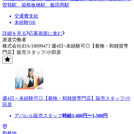
曽我駅、箱根板橋駅、飯田岡駅
交通費支給
未経験OK
詳細を見る
応募画面に進む
派遣労働者
株式会社iDA/18099473 週4日~未経験可◎【着物・和雑貨専
門店】販売スタッフ/小田原
週4日～未経験可◎【着物・和雑貨専門店】販売スタッフ/小
田原
アパレル販売スタッフ
時給
1,400
円〜
1,500
円
勤務地