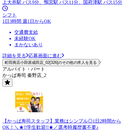
上大井駅 バス9分、鴨宮駅 バス11分、国府津駅 バス15分
シフト
1日3時間 週1日からOK
交通費支給
未経験OK
まかないあり
詳細を見る
応募画面に進む
町田商店小田原成田店_02[326]のその他の求人を見る
アルバイト・パート
かっぱ寿司 秦野店_2
【かっぱ寿司スタッフ】業務はシンプル◎1日2時間から
OK！＼★!!学生歓迎!!★／選考時履歴書不要♪