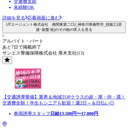
交通費支給
未経験OK
詳細を見る
応募画面に進む
UTエージェント株式会社 南関東第二CU_神奈川県秦野市_技能工(溶
接･旋盤 他)のその他の求人を見る
アルバイト・パート
あと7日で掲載終了
サンエス警備保障株式会社 厚木支社(13)
【交通誘導警備】業界＆地域TOPクラスの超・厚・待・遇！
交通費全額！学生もシニアも歓迎！週2日～＆日払い◎
車両誘導スタッフ
日給
13,500
円〜
17,000
円