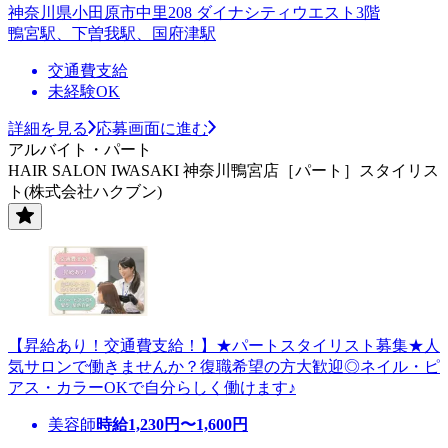
神奈川県小田原市中里208 ダイナシティウエスト3階
鴨宮駅、下曽我駅、国府津駅
交通費支給
未経験OK
詳細を見る
応募画面に進む
アルバイト・パート
HAIR SALON IWASAKI 神奈川鴨宮店［パート］スタイリス
ト(株式会社ハクブン)
【昇給あり！交通費支給！】★パートスタイリスト募集★人
気サロンで働きませんか？復職希望の方大歓迎◎ネイル・ピ
アス・カラーOKで自分らしく働けます♪
美容師
時給
1,230
円〜
1,600
円