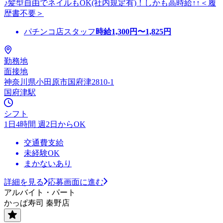
♪髪型自由でネイルもOK(社内規定有)！しかも高時給↑↑＜履
歴書不要＞
パチンコ店スタッフ
時給
1,300
円〜
1,825
円
勤務地
面接地
神奈川県小田原市国府津2810-1
国府津駅
シフト
1日4時間 週2日からOK
交通費支給
未経験OK
まかないあり
詳細を見る
応募画面に進む
アルバイト・パート
かっぱ寿司 秦野店