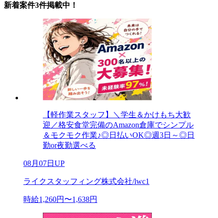
新着案件3件掲載中！
【軽作業スタッフ】＼学生＆かけもち大歓
迎／格安食堂完備のAmazon倉庫でシンプル
＆モクモク作業♪◎日払いOK◎週3日～◎日
勤or夜勤選べる
08月07日UP
ライクスタッフィング株式会社/lwc1
時給1,260円〜1,638円