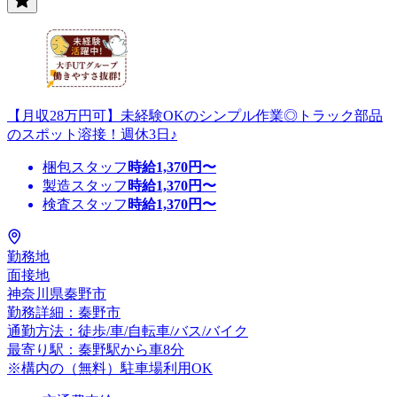
【月収28万円可】未経験OKのシンプル作業◎トラック部品
のスポット溶接！週休3日♪
梱包スタッフ
時給
1,370
円〜
製造スタッフ
時給
1,370
円〜
検査スタッフ
時給
1,370
円〜
勤務地
面接地
神奈川県秦野市
勤務詳細：秦野市
通勤方法：徒歩/車/自転車/バス/バイク
最寄り駅：秦野駅から車8分
※構内の（無料）駐車場利用OK