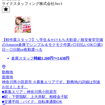
ライクスタッフィング株式会社/lwc1
【軽作業スタッフ】＼学生＆かけもち大歓迎／格安食堂完備
のAmazon倉庫でシンプル＆モクモク作業♪◎日払いOK◎週3
日～◎日勤or夜勤選べる
倉庫スタッフ
時給
1,260
円〜
1,638
円
勤務地
面接地
神奈川県小田原市 ※募集エリアです。勤務地の詳細は別途
お伝えします。
■募集エリア：神奈川県小田原市
■駅：下曽我駅、上大井駅、相模金子駅
■交通手段：バイク、自転車通勤OK