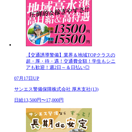
【交通誘導警備】業界＆地域TOPクラスの
超・厚・待・遇！交通費全額！学生もシニ
アも歓迎！週2日～＆日払い◎
07月17日UP
サンエス警備保障株式会社 厚木支社(13)
日給13,500円〜17,000円