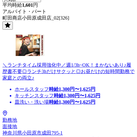
平均時給
1,601
円
アルバイト・パート
町田商店小田原成田店_02[326]
＼ランチタイム採用強化中／週1/3h~OK！まかないあり♪履
歴書不要◎ランチ3hだけサクッと◎お昼だけの短時間勤務で
家庭との両立♪
ホールスタッフ
時給
1,300
円〜
1,625
円
キッチンスタッフ
時給
1,300
円〜
1,625
円
皿洗い・洗い場
時給
1,300
円〜
1,625
円
勤務地
面接地
神奈川県小田原市成田795-1