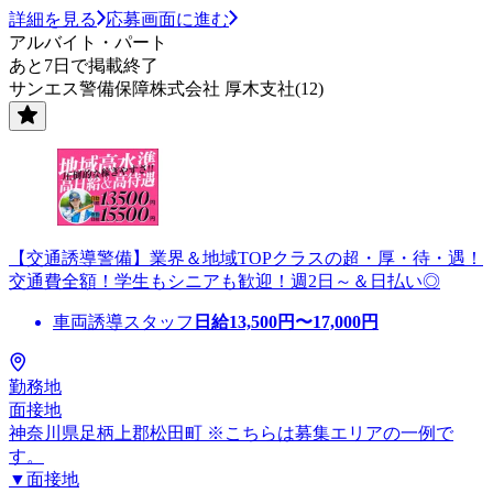
詳細を見る
応募画面に進む
アルバイト・パート
あと7日で掲載終了
サンエス警備保障株式会社 厚木支社(12)
【交通誘導警備】業界＆地域TOPクラスの超・厚・待・遇！
交通費全額！学生もシニアも歓迎！週2日～＆日払い◎
車両誘導スタッフ
日給
13,500
円〜
17,000
円
勤務地
面接地
神奈川県足柄上郡松田町 ※こちらは募集エリアの一例で
す。
▼面接地