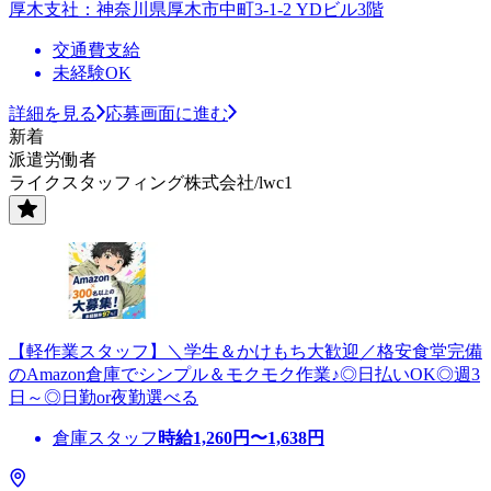
厚木支社：神奈川県厚木市中町3-1-2 YDビル3階
交通費支給
未経験OK
詳細を見る
応募画面に進む
新着
派遣労働者
ライクスタッフィング株式会社/lwc1
【軽作業スタッフ】＼学生＆かけもち大歓迎／格安食堂完備
のAmazon倉庫でシンプル＆モクモク作業♪◎日払いOK◎週3
日～◎日勤or夜勤選べる
倉庫スタッフ
時給
1,260
円〜
1,638
円