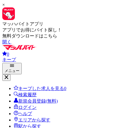
×
マッハバイトアプリ
アプリでお得にバイト探し！
無料ダウンロードはこちら
開く
0
キープ
メニュー
キープした求人を見る
0
検索履歴
新規会員登録(無料)
ログイン
ヘルプ
エリアから探す
駅から探す