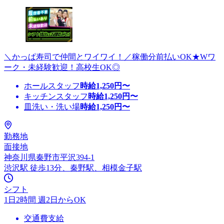
＼かっぱ寿司で仲間とワイワイ！／稼働分前払いOK★Wワ
ーク・未経験歓迎！高校生OK◎
ホールスタッフ
時給
1,250
円〜
キッチンスタッフ
時給
1,250
円〜
皿洗い・洗い場
時給
1,250
円〜
勤務地
面接地
神奈川県秦野市平沢394-1
渋沢駅 徒歩13分、秦野駅、相模金子駅
シフト
1日2時間 週2日からOK
交通費支給