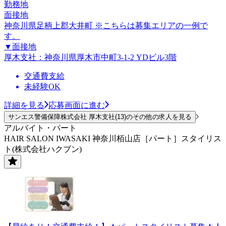
勤務地
面接地
神奈川県足柄上郡大井町 ※こちらは募集エリアの一例で
す。
▼面接地
厚木支社：神奈川県厚木市中町3-1-2 YDビル3階
交通費支給
未経験OK
詳細を見る
応募画面に進む
サンエス警備保障株式会社 厚木支社(13)のその他の求人を見る
アルバイト・パート
HAIR SALON IWASAKI 神奈川栢山店［パート］スタイリス
ト(株式会社ハクブン)