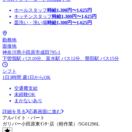
ホールスタッフ
時給
1,300
円〜
1,625
円
キッチンスタッフ
時給
1,300
円〜
1,625
円
皿洗い・洗い場
時給
1,300
円〜
1,625
円
勤務地
面接地
神奈川県小田原市成田795-1
下曽我駅 バス10分、富水駅 バス12分、螢田駅 バス15分
シフト
1日3時間 週1日からOK
交通費支給
未経験OK
まかないあり
詳細を見る
応募画面に進む
アルバイト・パート
ガリバー小田原東ｲﾝﾀｰ店（軽作業）/5G01296L