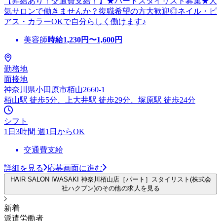
【昇給あり！交通費支給！】★パートスタイリスト募集★人
気サロンで働きませんか？復職希望の方大歓迎◎ネイル・ピ
アス・カラーOKで自分らしく働けます♪
美容師
時給
1,230
円〜
1,600
円
勤務地
面接地
神奈川県小田原市栢山2660-1
栢山駅 徒歩5分、上大井駅 徒歩29分、塚原駅 徒歩24分
シフト
1日3時間 週1日からOK
交通費支給
詳細を見る
応募画面に進む
HAIR SALON IWASAKI 神奈川栢山店［パート］スタイリスト(株式会
社ハクブン)のその他の求人を見る
新着
派遣労働者