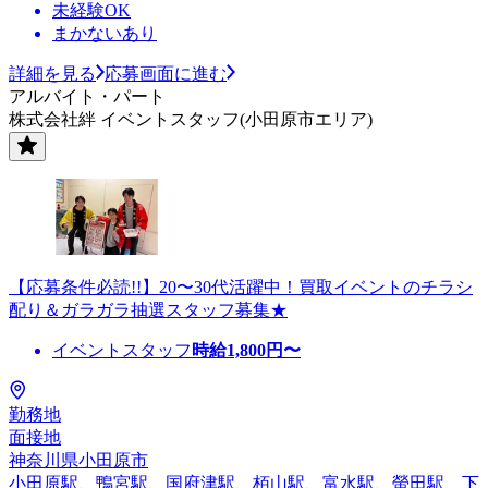
未経験OK
まかないあり
詳細を見る
応募画面に進む
アルバイト・パート
株式会社絆 イベントスタッフ(小田原市エリア)
【応募条件必読!!】20〜30代活躍中！買取イベントのチラシ
配り＆ガラガラ抽選スタッフ募集★
イベントスタッフ
時給
1,800
円〜
勤務地
面接地
神奈川県小田原市
小田原駅、鴨宮駅、国府津駅、栢山駅、富水駅、螢田駅、下