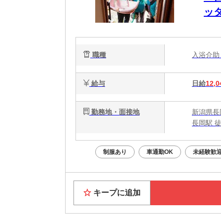
ッ
職種
入浴介
給与
日給
12,0
勤務地・面接地
新潟県長
長岡駅 徒
制服あり
車通勤OK
未経験歓
キープに追加