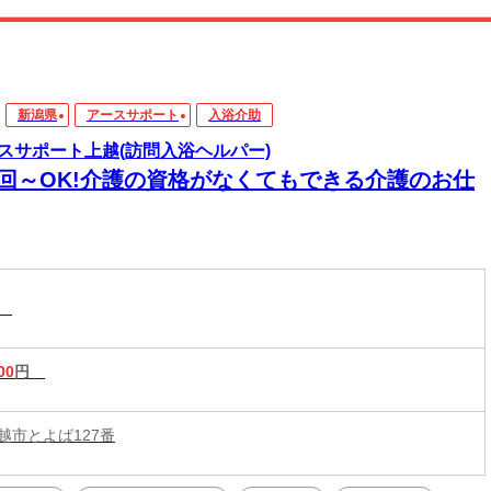
新潟県
アースサポート
入浴介助
スサポート上越(訪問入浴ヘルパー)
1回～OK!介護の資格がなくてもできる介護のお仕
助
00
円
越市とよば127番