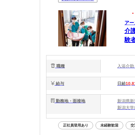
アー
介
験者
職種
入浴介
給与
日給
10,8
勤務地・面接地
新潟県新
新潟大学
正社員登用あり
未経験歓迎
交