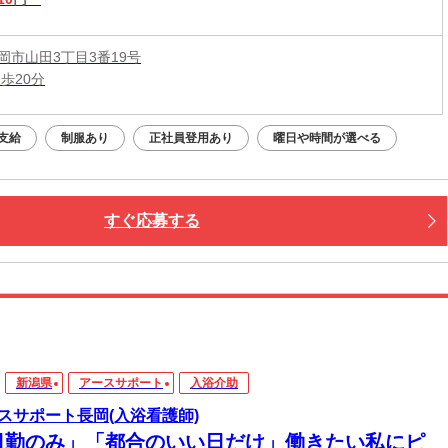
岡市山田3丁目3番19号
歩20分
支給
制服あり
正社員登用あり
曜日や時間が選べる
すぐ応募する
新潟県
アースサポート
入浴介助
スサポート長岡(入浴看護師)
日勤のみ」「都合のいい日だけ」働きたい私にピ