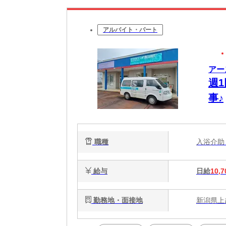
アルバイト・パート
アー
週
事♪
職種
入浴介
給与
日給
10,7
勤務地・面接地
新潟県上