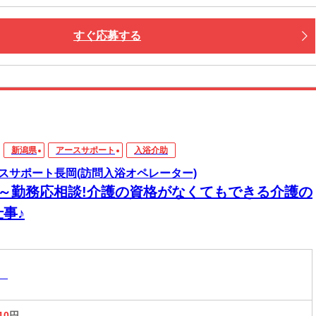
すぐ応募する
新潟県
アースサポート
入浴介助
スサポート長岡(訪問入浴オペレーター)
1～勤務応相談!介護の資格がなくてもできる介護の
事♪
助
10
円