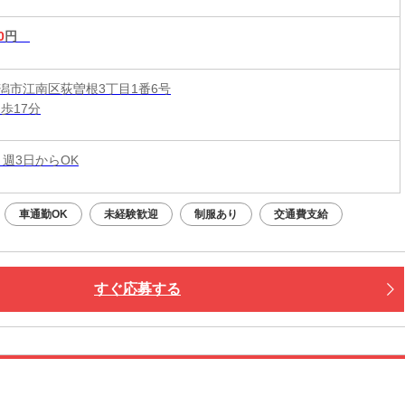
0
円
潟市江南区荻曽根3丁目1番6号
歩17分
 週3日からOK
車通勤OK
未経験歓迎
制服あり
交通費支給
すぐ応募する