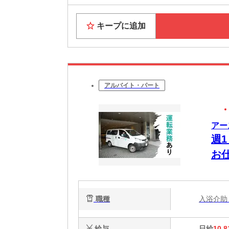
キープに追加
アルバイト・パート
アー
週
お仕
職種
入浴介
給与
日給
10,8