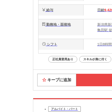
給与
日給
9,42
勤務地・面接地
新潟県新
亀田駅 徒
シフト
1日8時間
正社員登用あり
スキルが身に付く
キープに追加
アルバイト・パート