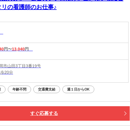
タリの看護師のお仕事♪
助
40
円〜
13,040
円
岡市山田3丁目3番19号
歩20分
迎
年齢不問
交通費支給
週１日からOK
すぐ応募する