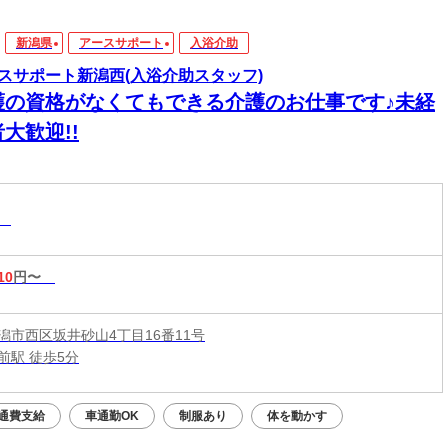
新潟県
アースサポート
入浴介助
スサポート新潟西(入浴介助スタッフ)
護の資格がなくてもできる介護のお仕事です♪未経
大歓迎!!
助
10
円〜
潟市西区坂井砂山4丁目16番11号
前駅 徒歩5分
通費支給
車通勤OK
制服あり
体を動かす