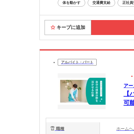
体を動かす
交通費支給
正社員
キープに追加
アルバイト・パート
アー
【
可
職種
ホーム