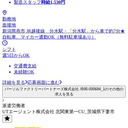
製造スタッフ
時給
1,530
円
勤務地
面接地
新潟県燕市 JR越後線 分水駅・「分水駅」から車で約7分★
自転車、マイカー通勤OK（無料駐車場あり）
シフト
週5日からOK
交通費支給
未経験OK
詳細を見る
応募画面に進む
パーソルファクトリーパートナーズ株式会社 /B95-000684_1のその他の
求人を見る
派遣労働者
UTエージェント株式会社 北関東第一CU_茨城県下妻市