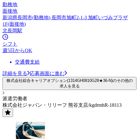
勤務地
面接地
新潟県長岡市(勤務地) 長岡市旭町2-1-3 旭町いづみプラザ
1F(面接地)
北長岡駅
シフト
週5日からOK
交通費支給
詳細を見る
応募画面に進む
株式会社綜合キャリアオプション(1314GH0810G28★36-N)のその他の
求人を見る
派遣労働者
株式会社ジャパン・リリーフ 熊谷支店/kgdrmhR-18113