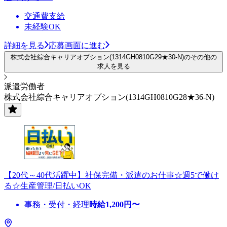
交通費支給
未経験OK
詳細を見る
応募画面に進む
株式会社綜合キャリアオプション(1314GH0810G29★30-N)のその他の
求人を見る
派遣労働者
株式会社綜合キャリアオプション(1314GH0810G28★36-N)
【20代～40代活躍中】社保完備・派遣のお仕事☆週5で働け
る☆生産管理/日払いOK
事務・受付・経理
時給
1,200
円〜