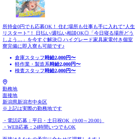
所持金0円でも応募OK！ 住む場所も仕事も手に入れて“人生
リスタート”！ 日払い/週払い相談OK◎「今日寝る場所どう
しよう…」を今すぐ解決◎ ハイグレード家具家電付き個室
寮完備に即入寮も可能です♪
倉庫スタッフ
時給
2,000
円〜
軽作業・製造系
時給
2,000
円〜
検査スタッフ
時給
2,000
円〜
勤務地
面接地
新潟県新潟市中央区
※上記は実際の勤務地です
・電話応募：平日・土日祝OK（9:00～20:00）
・WEB応募：24時間いつでもOK