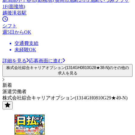
新潟県小千谷市(勤務地) 長岡市旭町2-1-3 旭町いづみプラザ
1F(面接地)
越後滝谷駅
シフト
週5日からOK
交通費支給
未経験OK
詳細を見る
応募画面に進む
株式会社綜合キャリアオプション(1314GH0810G28★38-N)のその他の
求人を見る
新着
派遣労働者
株式会社綜合キャリアオプション(1314GH0810G29★49-N)