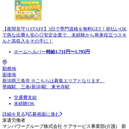
【夜間見守りSTAFF】3日で専門資格を無料GET！前払いOK
で急な出費も安心◎安定企業で、未経験から将来役立つスキ
ルと高収入をその手に！
ホームヘルパー
時給
1,731
円〜
1,795
円
勤務地
面接地
新潟県三条市 ※こちらは募集エリアとなります。
帯織駅、三条(新潟)駅、東光寺駅
交通費支給
未経験OK
詳細を見る
応募画面に進む
派遣労働者
マンパワーグループ株式会社 ケアサービス事業部(介護) 新