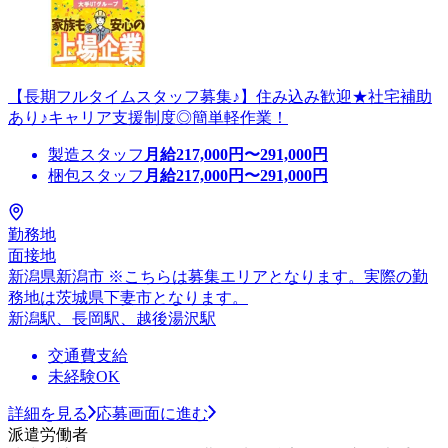
【長期フルタイムスタッフ募集♪】住み込み歓迎★社宅補助
あり♪キャリア支援制度◎簡単軽作業！
製造スタッフ
月給
217,000
円〜
291,000
円
梱包スタッフ
月給
217,000
円〜
291,000
円
勤務地
面接地
新潟県新潟市 ※こちらは募集エリアとなります。実際の勤
務地は茨城県下妻市となります。
新潟駅、長岡駅、越後湯沢駅
交通費支給
未経験OK
詳細を見る
応募画面に進む
派遣労働者