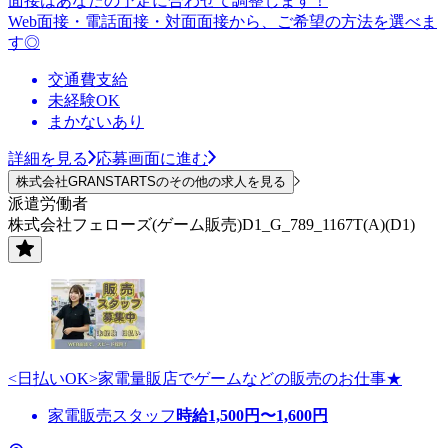
面接はあなたの予定に合わせて調整します！
Web面接・電話面接・対面面接から、ご希望の方法を選べま
す◎
交通費支給
未経験OK
まかないあり
詳細を見る
応募画面に進む
株式会社GRANSTARTSのその他の求人を見る
派遣労働者
株式会社フェローズ(ゲーム販売)D1_G_789_1167T(A)(D1)
<日払いOK>家電量販店でゲームなどの販売のお仕事★
家電販売スタッフ
時給
1,500
円〜
1,600
円