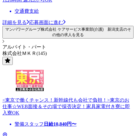
交通費支給
詳細を見る
応募画面に進む
マンパワーグループ株式会社 ケアサービス事業部(介護) 新潟支店のそ
の他の求人を見る
アルバイト・パート
株式会社ＭＫＲ(145)
<東京で働くチャンス！新幹線代も会社で負担！>東京のお
仕事☆WEB面接＆その場で採否決定！家具家電付き寮に即
入寮OK
警備スタッフ
日給
10,840
円〜