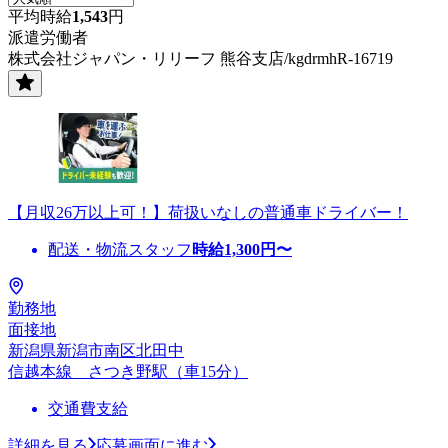
平均時給
1,543
円
派遣労働者
株式会社ジャパン・リリーフ 熊谷支店/kgdrmhR-16719
【月収26万以上可！】荷扱いなしの普通車ドライバー！
配送・物流スタッフ
時給
1,300
円〜
勤務地
面接地
新潟県新潟市南区北田中
信越本線 さつき野駅（車15分）
交通費支給
詳細を見る
応募画面に進む