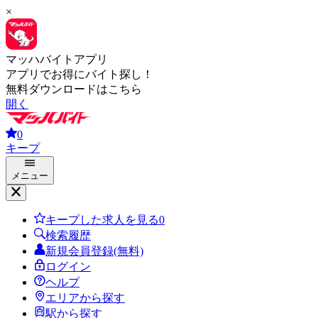
×
マッハバイトアプリ
アプリでお得にバイト探し！
無料ダウンロードはこちら
開く
0
キープ
メニュー
キープした求人を見る
0
検索履歴
新規会員登録(無料)
ログイン
ヘルプ
エリアから探す
駅から探す