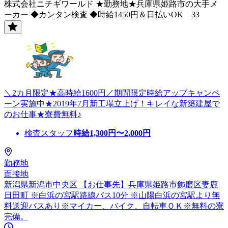
株式会社ニチギワールド ★勤務地★兵庫県姫路市の大手メ
ーカー ◆カンタン検査 ◆時給1450円＆日払いOK 33
＼2カ月限定★高時給1600円／期間限定時給アップキャンペ
ーン実施中★2019年7月新工場立上げ！キレイな新築建屋で
のお仕事★寮費無料♪
検査スタッフ
時給
1,300
円〜
2,000
円
勤務地
面接地
新潟県新潟市中央区 【お仕事先】兵庫県姫路市飾磨区妻鹿
日田町 ※白浜の宮駅路線バス10分 ※山陽白浜の宮駅より無
料送迎バスあり※マイカー、バイク、自転車ＯＫ※無料の寮
完備。