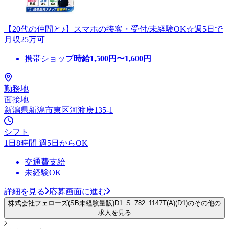
【20代の仲間と♪】スマホの接客・受付/未経験OK☆週5日で
月収25万可
携帯ショップ
時給
1,500
円〜
1,600
円
勤務地
面接地
新潟県新潟市東区河渡庚135-1
シフト
1日8時間 週5日からOK
交通費支給
未経験OK
詳細を見る
応募画面に進む
株式会社フェローズ(SB未経験量販)D1_S_782_1147T(A)(D1)のその他の
求人を見る