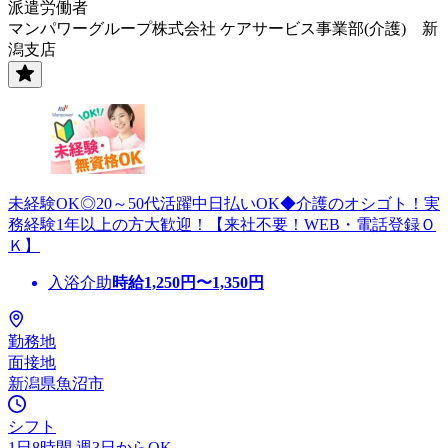
派遣労働者
マンパワーグループ株式会社 ケアサービス事業部(介護) 新
潟支店
未経験OK◎20～50代活躍中日払いOK◆介護のオシゴト！実
務経験1年以上の方大歓迎！【来社不要！WEB・電話登録Ｏ
Ｋ】
入浴介助
時給
1,250
円〜
1,350
円
勤務地
面接地
新潟県魚沼市
シフト
1日8時間 週3日からOK