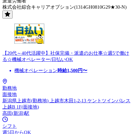
派遣労働者
株式会社綜合キャリアオプション(1314GH0810G29★30-N)
【20代～40代活躍中】社保完備・派遣のお仕事☆週5で働け
る☆機械オペレーター/日払いOK
機械オペレーション
時給
1,500
円〜
勤務地
面接地
新潟県上越市(勤務地) 上越市木田1-2-13 ケントツインパレス
上越B 1F(面接地)
高田(新潟)駅
シフト
週5日からOK