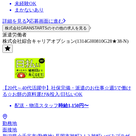
未経験OK
まかないあり
詳細を見る
応募画面に進む
株式会社GRANSTARTSのその他の求人を見る
派遣労働者
株式会社綜合キャリアオプション(1314GH0810G28★38-N)
【20代～40代活躍中】社保完備・派遣のお仕事☆週5で働け
る☆お餅の原料運び&投入/日払いOK
配送・物流スタッフ
時給
1,150
円〜
勤務地
面接地