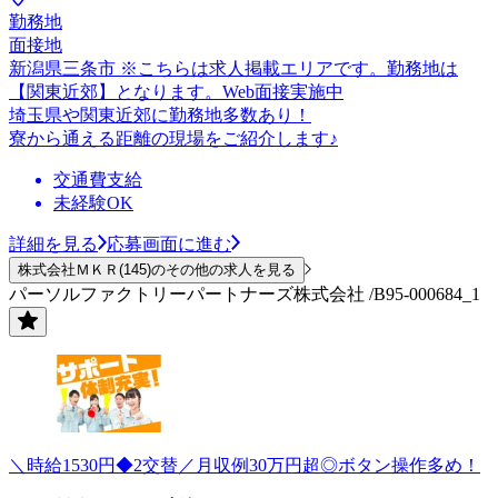
勤務地
面接地
新潟県三条市 ※こちらは求人掲載エリアです。勤務地は
【関東近郊】となります。Web面接実施中
埼玉県や関東近郊に勤務地多数あり！
寮から通える距離の現場をご紹介します♪
交通費支給
未経験OK
詳細を見る
応募画面に進む
株式会社ＭＫＲ(145)のその他の求人を見る
パーソルファクトリーパートナーズ株式会社 /B95-000684_1
＼時給1530円◆2交替／月収例30万円超◎ボタン操作多め！