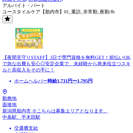
アルバイト・パート
ユースタイルケア【胎内市】01_重訪_非常勤_夜勤/Jb
【夜間見守りSTAFF】3日で専門資格を無料GET！前払いOK
で急な出費も安心◎安定企業で、未経験から将来役立つスキ
ルと高収入をその手に！
ホームヘルパー
時給
1,731
円〜
1,795
円
勤務地
面接地
新潟県胎内市 ※こちらは募集エリアとなります。
中条駅、平木田駅
交通費支給