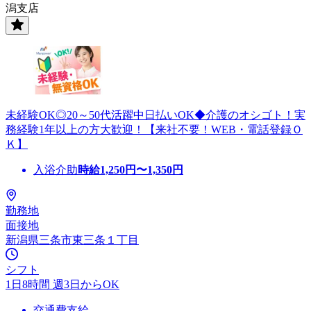
潟支店
未経験OK◎20～50代活躍中日払いOK◆介護のオシゴト！実
務経験1年以上の方大歓迎！【来社不要！WEB・電話登録Ｏ
Ｋ】
入浴介助
時給
1,250
円〜
1,350
円
勤務地
面接地
新潟県三条市東三条１丁目
シフト
1日8時間 週3日からOK
交通費支給