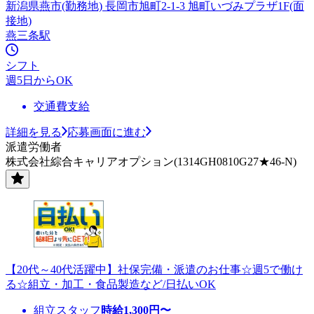
新潟県燕市(勤務地) 長岡市旭町2-1-3 旭町いづみプラザ1F(面
接地)
燕三条駅
シフト
週5日からOK
交通費支給
詳細を見る
応募画面に進む
派遣労働者
株式会社綜合キャリアオプション(1314GH0810G27★46-N)
【20代～40代活躍中】社保完備・派遣のお仕事☆週5で働け
る☆組立・加工・食品製造など/日払いOK
組立スタッフ
時給
1,300
円〜