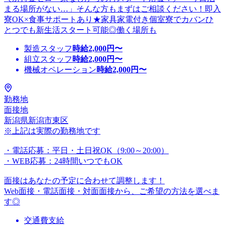
まる場所がない…」そんな方もまずはご相談ください！即入
寮OK×食事サポートあり★家具家電付き個室寮でカバンひ
とつでも新生活スタート可能◎働く場所も
製造スタッフ
時給
2,000
円〜
組立スタッフ
時給
2,000
円〜
機械オペレーション
時給
2,000
円〜
勤務地
面接地
新潟県新潟市東区
※上記は実際の勤務地です
・電話応募：平日・土日祝OK（9:00～20:00）
・WEB応募：24時間いつでもOK
面接はあなたの予定に合わせて調整します！
Web面接・電話面接・対面面接から、ご希望の方法を選べま
す◎
交通費支給