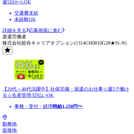
週5日からOK
交通費支給
未経験OK
詳細を見る
応募画面に進む
派遣労働者
株式会社綜合キャリアオプション(1314GH0810G28★91-N)
【20代～40代活躍中】社保完備・派遣のお仕事☆週5で働け
る☆生産管理/日払いOK
事務・受付・経理
時給
1,250
円〜
勤務地
面接地