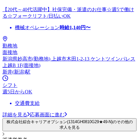
【20代～40代活躍中】社保完備・派遣のお仕事☆週5で働け
る☆フォークリフト/日払いOK
機械オペレーション
時給
1,140
円〜
勤務地
面接地
新潟県妙高市(勤務地) 上越市木田1-2-13 ケントツインパレス
上越B 1F(面接地)
新井(新潟)駅
シフト
週5日からOK
交通費支給
詳細を見る
応募画面に進む
株式会社綜合キャリアオプション(1314GH0810G29★49-N)のその他の
求人を見る