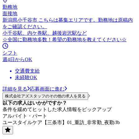
勤務地
面接地
新潟県小千谷市 こちらは募集エリアです。勤務地は原稿内
をご確認ください。
小千谷駅、内ケ巻駅、越後岩沢駅など
☆全国に勤務地多数！希望の勤務地を教えてください☆
シフト
週4日からOK
交通費支給
未経験OK
詳細を見る
応募画面に進む
株式会社アズスタッフのその他の求人を見る
以下の求人はいかがですか？
条件を緩めてヒットした求人情報をピックアップ
アルバイト・パート
ユースタイルケア【三条市】01_重訪_非常勤_夜勤/Jb