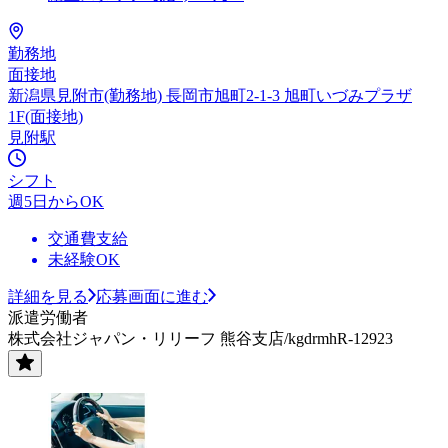
勤務地
面接地
新潟県見附市(勤務地) 長岡市旭町2-1-3 旭町いづみプラザ
1F(面接地)
見附駅
シフト
週5日からOK
交通費支給
未経験OK
詳細を見る
応募画面に進む
派遣労働者
株式会社ジャパン・リリーフ 熊谷支店/kgdrmhR-12923