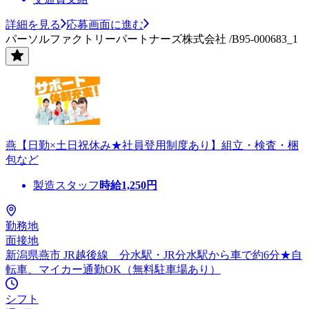
詳細を見る
応募画面に進む
パーソルファクトリーパートナーズ株式会社 /B95-000683_1
燕【日勤×土日祝休み★社員登用制度あり】組立・検査・梱
包など
製造スタッフ
時給
1,250
円
勤務地
面接地
新潟県燕市 JR越後線 分水駅・JR分水駅から車で約6分★自
転車、マイカー通勤OK（無料駐車場あり）
シフト