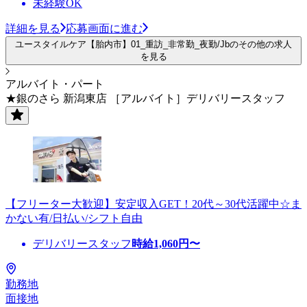
未経験OK
詳細を見る
応募画面に進む
ユースタイルケア【胎内市】01_重訪_非常勤_夜勤/Jbのその他の求人
を見る
アルバイト・パート
★銀のさら 新潟東店 ［アルバイト］デリバリースタッフ
【フリーター大歓迎】安定収入GET！20代～30代活躍中☆ま
かない有/日払い/シフト自由
デリバリースタッフ
時給
1,060
円〜
勤務地
面接地