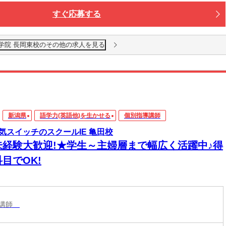
すぐ応募する
学院 長岡東校のその他の求人を見る
新潟県
語学力(英語他)を生かせる
個別指導講師
気スイッチのスクールIE 亀田校
未経験大歓迎!★学生～主婦層まで幅広く活躍中♪得
目でOK!
導講師