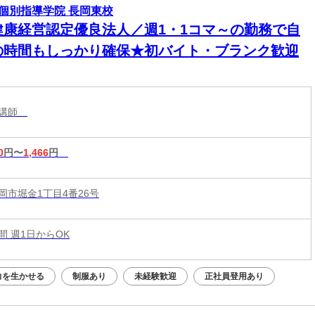
個別指導学院 長岡東校
健康経営認定優良法人／週1・1コマ～の勤務で自
の時間もしっかり確保★初バイト・ブランク歓迎
導講師
0
円〜
1,466
円
岡市堀金1丁目4番26号
時間 週1日からOK
力を生かせる
制服あり
未経験歓迎
正社員登用あり