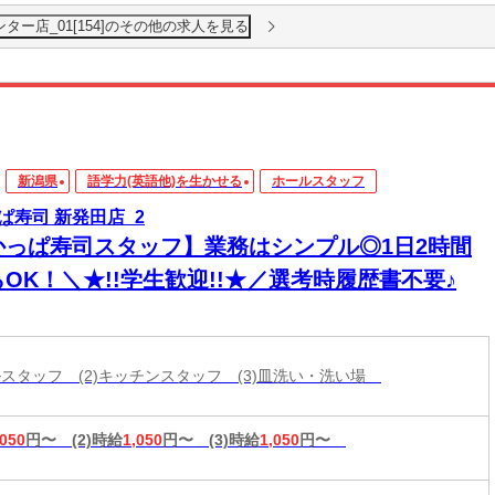
ター店_01[154]のその他の求人を見る
新潟県
語学力(英語他)を生かせる
ホールスタッフ
ぱ寿司 新発田店_2
かっぱ寿司スタッフ】業務はシンプル◎1日2時間
OK！＼★!!学生歓迎!!★／選考時履歴書不要♪
ールスタッフ (2)キッチンスタッフ (3)皿洗い・洗い場
,050
円〜
(2)時給
1,050
円〜
(3)時給
1,050
円〜