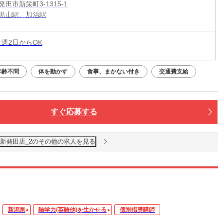
田市新栄町3-1315-1
黒山駅、加治駅
 週2日からOK
年齢不問
体を動かす
食事、まかない付き
交通費支給
すぐ応募する
 新発田店_2のその他の求人を見る
新潟県
語学力(英語他)を生かせる
個別指導講師