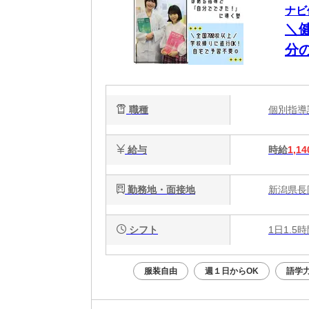
ナビ
＼
分
職種
個別指
給与
時給
1,14
勤務地・面接地
新潟県長
シフト
1日1.5
服装自由
週１日からOK
語学