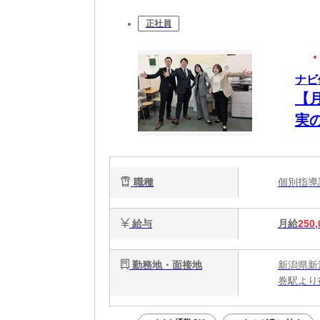
正社員
ナビ
【
実
職種
個別指
給与
月給
250,
勤務地・面接地
新潟県新潟
巻駅より