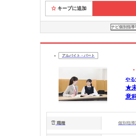
キープに追加
ナビ個別指導
アルバイト・パート
やる
★
意科
職種
個別指