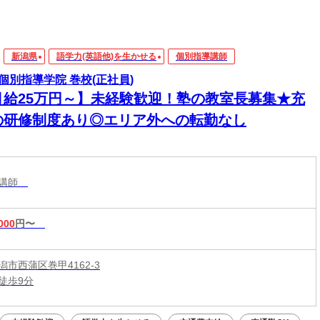
新潟県
語学力(英語他)を生かせる
個別指導講師
個別指導学院 巻校(正社員)
月給25万円～】未経験歓迎！塾の教室長募集★充
の研修制度あり◎エリア外への転勤なし
導講師
000
円〜
市西蒲区巻甲4162-3
徒歩9分