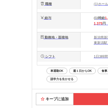
職種
(1)ホ
給与
(1)時給
1
1,375
円
勤務地・面接地
新潟県新潟
東新潟駅
シフト
1日3時間
車通勤OK
週１日からOK
食事
語学力を生かせる
キープに追加