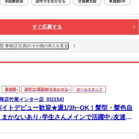
未経験歓迎
語学力を生かせる
交通費支給
車通勤OK
すぐ応募する
院 巻校(正社員)のその他の求人を見る
新潟県
語学力(英語他)を生かせる
ホールスタッフ
商店竹尾インター店_01[154]
バイトデビュー歓迎★週1/3h~OK！髪型・髪色自
＊まかないあり♪学生さんメインで活躍中♪友達と
緒に応募OK★履歴書不要