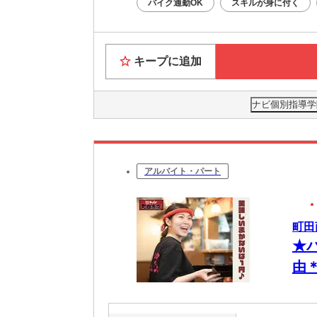
バイク通勤OK
スキルが身に付く
キープに追加
ナビ個別指導学
アルバイト・パート
町田
★
由
一