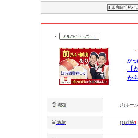
町田商店竹尾イン
アルバイト・パート
かっ
【
から
職種
(1)ホ
給与
(1)時給
1