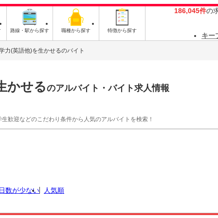
186,045件
の
す
路線・駅から探す
職種から探す
特徴から探す
キー
学力(英語他)を生かせるのバイト
生かせる
のアルバイト・バイト求人情報
学生歓迎などのこだわり条件から人気のアルバイトを検索！
日数が少ない
人気順