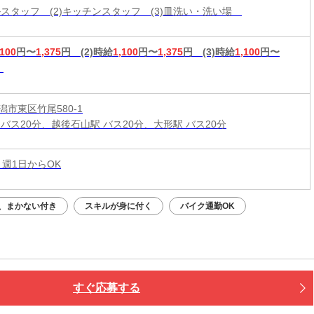
ールスタッフ (2)キッチンスタッフ (3)皿洗い・洗い場
,100
円〜
1,375
円
(2)時給
1,100
円〜
1,375
円
(3)時給
1,100
円〜
市東区竹尾580-1
 バス20分、越後石山駅 バス20分、大形駅 バス20分
 週1日からOK
、まかない付き
スキルが身に付く
バイク通勤OK
すぐ応募する