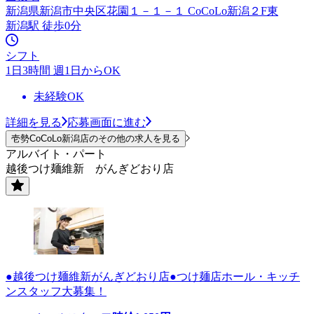
新潟県新潟市中央区花園１－１－１ CoCoLo新潟２F東
新潟駅 徒歩0分
シフト
1日3時間 週1日からOK
未経験OK
詳細を見る
応募画面に進む
壱勢CoCoLo新潟店のその他の求人を見る
アルバイト・パート
越後つけ麺維新 がんぎどおり店
●越後つけ麺維新がんぎどおり店●つけ麺店ホール・キッチ
ンスタッフ大募集！