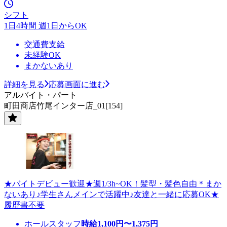
シフト
1日4時間 週1日からOK
交通費支給
未経験OK
まかないあり
詳細を見る
応募画面に進む
アルバイト・パート
町田商店竹尾インター店_01[154]
★バイトデビュー歓迎★週1/3h~OK！髪型・髪色自由＊まか
ないあり♪学生さんメインで活躍中♪友達と一緒に応募OK★
履歴書不要
ホールスタッフ
時給
1,100
円〜
1,375
円