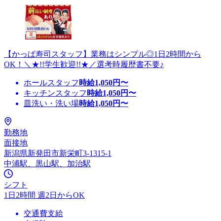
【かっぱ寿司スタッフ】業務はシンプル◎1日2時間から
OK！＼★!!学生歓迎!!★／選考時履歴書不要♪
ホールスタッフ
時給
1,050
円〜
キッチンスタッフ
時給
1,050
円〜
皿洗い・洗い場
時給
1,050
円〜
勤務地
面接地
新潟県新発田市新栄町3-1315-1
中浦駅、黒山駅、加治駅
シフト
1日2時間 週2日からOK
交通費支給