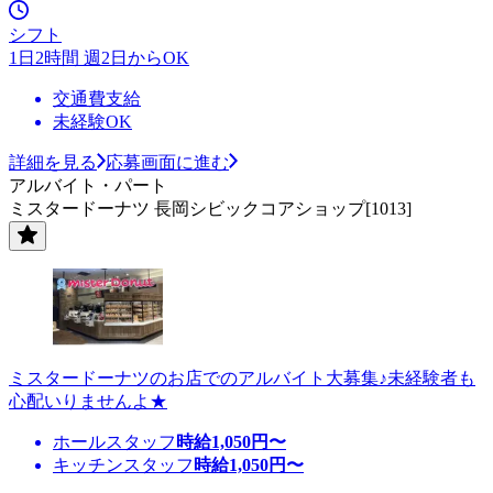
シフト
1日2時間 週2日からOK
交通費支給
未経験OK
詳細を見る
応募画面に進む
アルバイト・パート
ミスタードーナツ 長岡シビックコアショップ[1013]
ミスタードーナツのお店でのアルバイト大募集♪未経験者も
心配いりませんよ★
ホールスタッフ
時給
1,050
円〜
キッチンスタッフ
時給
1,050
円〜