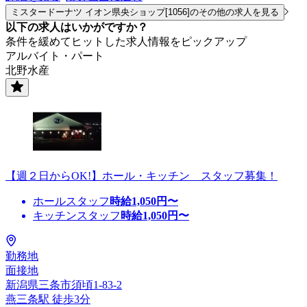
ミスタードーナツ イオン県央ショップ[1056]のその他の求人を見る
以下の求人はいかがですか？
条件を緩めてヒットした求人情報をピックアップ
アルバイト・パート
北野水産
【週２日からOK!】ホール・キッチン スタッフ募集！
ホールスタッフ
時給
1,050
円〜
キッチンスタッフ
時給
1,050
円〜
勤務地
面接地
新潟県三条市須頃1-83-2
燕三条駅 徒歩3分