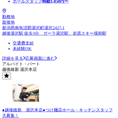
ホールスタッフ
時給
1,050
円〜
勤務地
面接地
新潟県南魚沼郡湯沢町湯沢2427-1
越後湯沢駅 徒歩3分、ガーラ湯沢駅、岩原スキー場前駅
交通費支給
未経験OK
詳細を見る
応募画面に進む
アルバイト・パート
越後維新 湯沢本店
●越後維新 湯沢本店●つけ麺店ホール・キッチンスタッフ
大募集！