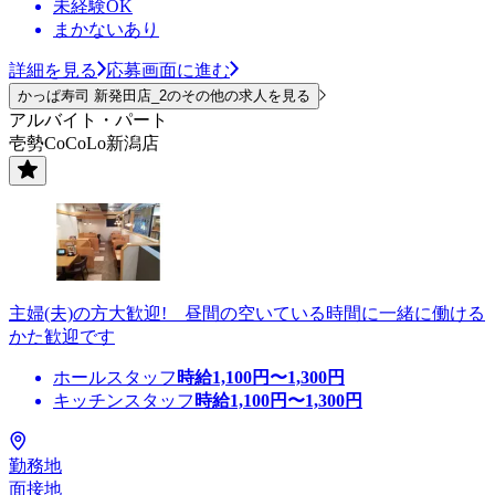
未経験OK
まかないあり
詳細を見る
応募画面に進む
かっぱ寿司 新発田店_2のその他の求人を見る
アルバイト・パート
壱勢CoCoLo新潟店
主婦(夫)の方大歓迎! 昼間の空いている時間に一緒に働ける
かた歓迎です
ホールスタッフ
時給
1,100
円〜
1,300
円
キッチンスタッフ
時給
1,100
円〜
1,300
円
勤務地
面接地