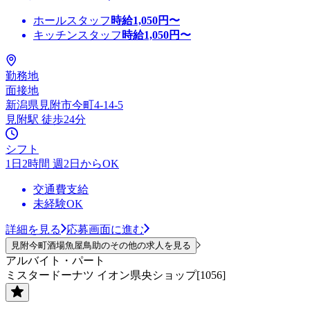
ホールスタッフ
時給
1,050
円〜
キッチンスタッフ
時給
1,050
円〜
勤務地
面接地
新潟県見附市今町4-14-5
見附駅 徒歩24分
シフト
1日2時間 週2日からOK
交通費支給
未経験OK
詳細を見る
応募画面に進む
見附今町酒場魚屋鳥助のその他の求人を見る
アルバイト・パート
ミスタードーナツ イオン県央ショップ[1056]