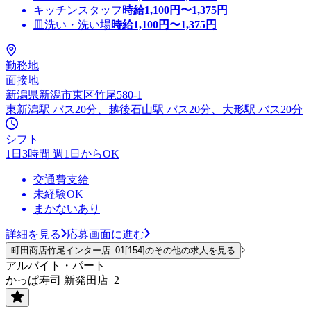
キッチンスタッフ
時給
1,100
円〜
1,375
円
皿洗い・洗い場
時給
1,100
円〜
1,375
円
勤務地
面接地
新潟県新潟市東区竹尾580-1
東新潟駅 バス20分、越後石山駅 バス20分、大形駅 バス20分
シフト
1日3時間 週1日からOK
交通費支給
未経験OK
まかないあり
詳細を見る
応募画面に進む
町田商店竹尾インター店_01[154]のその他の求人を見る
アルバイト・パート
かっぱ寿司 新発田店_2