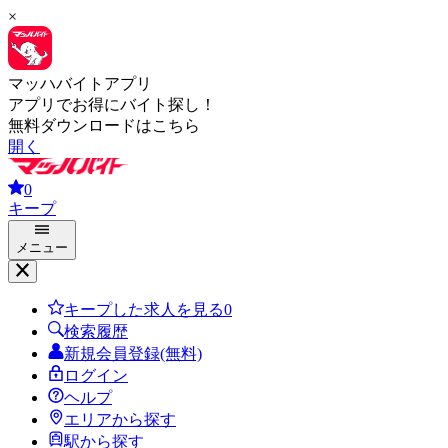
×
マッハバイトアプリ
アプリでお得にバイト探し！
無料ダウンロードはこちら
開く
0
キープ
メニュー
キープした求人を見る
0
検索履歴
新規会員登録(無料)
ログイン
ヘルプ
エリアから探す
駅から探す