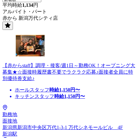
平均時給
1,134
円
アルバイト・パート
赤から 新潟万代シティ店
【赤からstaff】調理・接客/週1日～勤務OK！オープニング大
募集★☆面接時履歴書不要でラクラク応募♪面接者全員に特
別優待券支給♪
ホールスタッフ
時給
1,150
円〜
キッチンスタッフ
時給
1,150
円〜
勤務地
面接地
新潟県新潟市中央区万代1-3-1 万代シネモールビル 4F
新潟駅