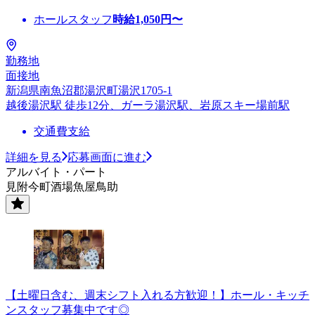
ホールスタッフ
時給
1,050
円〜
勤務地
面接地
新潟県南魚沼郡湯沢町湯沢1705-1
越後湯沢駅 徒歩12分、ガーラ湯沢駅、岩原スキー場前駅
交通費支給
詳細を見る
応募画面に進む
アルバイト・パート
見附今町酒場魚屋鳥助
【土曜日含む、週末シフト入れる方歓迎！】ホール・キッチ
ンスタッフ募集中です◎