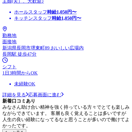
主婦(夫）、大歓迎♪
ホールスタッフ
時給
1,050
円〜
キッチンスタッフ
時給
1,050
円〜
勤務地
面接地
新潟県長岡市堺東町89 おいしい広場内
長岡駅 徒歩47分
シフト
1日3時間からOK
未経験OK
詳細を見る
応募画面に進む
新着口コミあり
みなさん助け合い精神を強く持っている方々でとても楽しみ
ながらできています。 客層も良く覚えることは多いですが
人生の良い経験になってるなと思うことが多いので働けてよ
かったです。