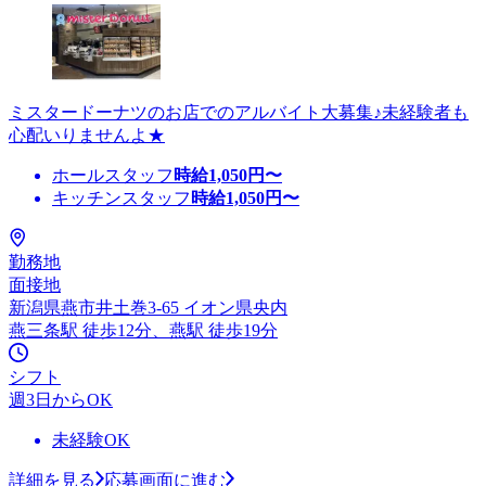
ミスタードーナツのお店でのアルバイト大募集♪未経験者も
心配いりませんよ★
ホールスタッフ
時給
1,050
円〜
キッチンスタッフ
時給
1,050
円〜
勤務地
面接地
新潟県燕市井土巻3-65 イオン県央内
燕三条駅 徒歩12分、燕駅 徒歩19分
シフト
週3日からOK
未経験OK
詳細を見る
応募画面に進む