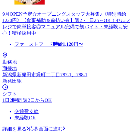
9月OPEN予定☆オープニングスタッフ大募集♪《特別時給
1220円》【食事補助＆前払い有】週2・1日2h～OK！セルフ
レジで簡単接客◎マニュアル完備で初バイト・未経験も安
心！積極採用中
ファーストフード
時給
1,120
円〜
勤務地
面接地
新潟県新発田市緑町二丁目787-1、788-1
新発田駅
シフト
1日2時間 週2日からOK
交通費支給
未経験OK
詳細を見る
応募画面に進む