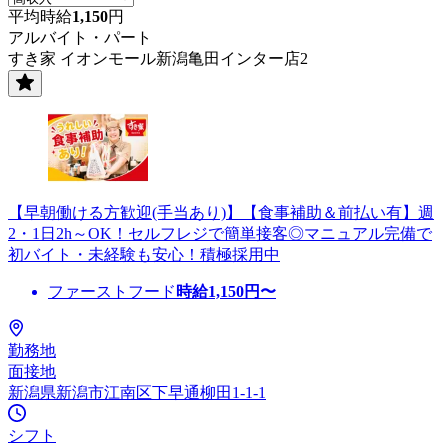
平均時給
1,150
円
アルバイト・パート
すき家 イオンモール新潟亀田インター店2
【早朝働ける方歓迎(手当あり)】【食事補助＆前払い有】週
2・1日2h～OK！セルフレジで簡単接客◎マニュアル完備で
初バイト・未経験も安心！積極採用中
ファーストフード
時給
1,150
円〜
勤務地
面接地
新潟県新潟市江南区下早通柳田1-1-1
シフト