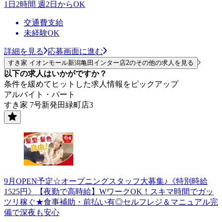
1日2時間 週2日からOK
交通費支給
未経験OK
詳細を見る
応募画面に進む
すき家 イオンモール新潟亀田インター店2のその他の求人を見る
以下の求人はいかがですか？
条件を緩めてヒットした求人情報をピックアップ
アルバイト・パート
すき家 7号新発田緑町店3
9月OPEN予定☆オープニングスタッフ大募集♪《特別時給
1525円》【夜勤で高時給】WワークOK！スキマ時間でガッ
ツリ稼ぐ★食事補助・前払い有◎セルフレジ＆マニュアル完
備で深夜も安心