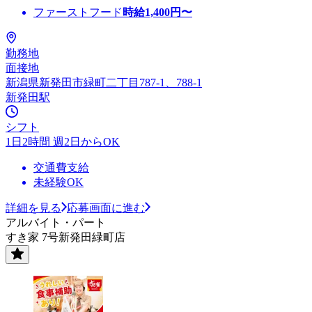
ファーストフード
時給
1,400
円〜
勤務地
面接地
新潟県新発田市緑町二丁目787-1、788-1
新発田駅
シフト
1日2時間 週2日からOK
交通費支給
未経験OK
詳細を見る
応募画面に進む
アルバイト・パート
すき家 7号新発田緑町店