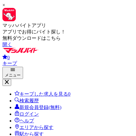
×
マッハバイトアプリ
アプリでお得にバイト探し！
無料ダウンロードはこちら
開く
0
キープ
メニュー
キープした求人を見る
0
検索履歴
新規会員登録(無料)
ログイン
ヘルプ
エリアから探す
駅から探す