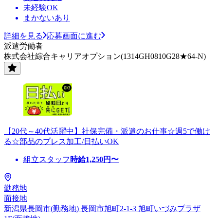
未経験OK
まかないあり
詳細を見る
応募画面に進む
派遣労働者
株式会社綜合キャリアオプション(1314GH0810G28★64-N)
【20代～40代活躍中】社保完備・派遣のお仕事☆週5で働け
る☆部品のプレス加工/日払いOK
組立スタッフ
時給
1,250
円〜
勤務地
面接地
新潟県長岡市(勤務地) 長岡市旭町2-1-3 旭町いづみプラザ