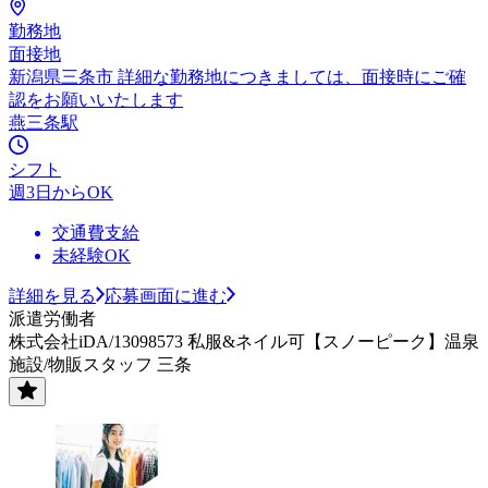
勤務地
面接地
新潟県三条市 詳細な勤務地につきましては、面接時にご確
認をお願いいたします
燕三条駅
シフト
週3日からOK
交通費支給
未経験OK
詳細を見る
応募画面に進む
派遣労働者
株式会社iDA/13098573 私服&ネイル可【スノーピーク】温泉
施設/物販スタッフ 三条