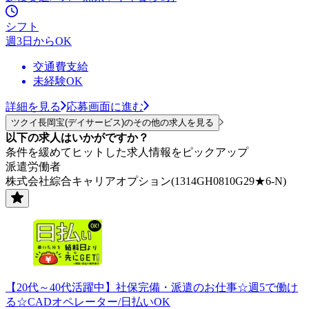
シフト
週3日からOK
交通費支給
未経験OK
詳細を見る
応募画面に進む
ツクイ長岡宝(デイサービス)のその他の求人を見る
以下の求人はいかがですか？
条件を緩めてヒットした求人情報をピックアップ
派遣労働者
株式会社綜合キャリアオプション(1314GH0810G29★6-N)
【20代～40代活躍中】社保完備・派遣のお仕事☆週5で働け
る☆CADオペレーター/日払いOK