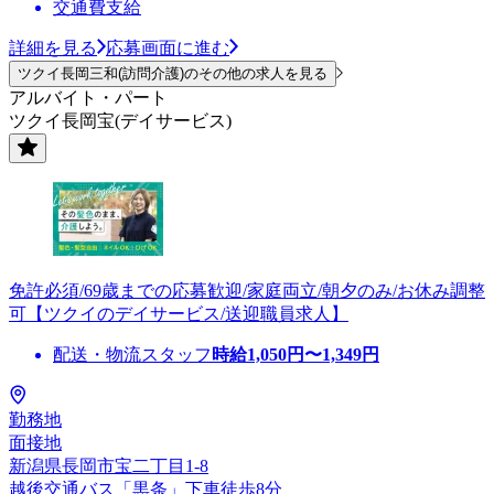
交通費支給
詳細を見る
応募画面に進む
ツクイ長岡三和(訪問介護)のその他の求人を見る
アルバイト・パート
ツクイ長岡宝(デイサービス)
免許必須/69歳までの応募歓迎/家庭両立/朝夕のみ/お休み調整
可【ツクイのデイサービス/送迎職員求人】
配送・物流スタッフ
時給
1,050
円〜
1,349
円
勤務地
面接地
新潟県長岡市宝二丁目1-8
越後交通バス「黒条」下車徒歩8分