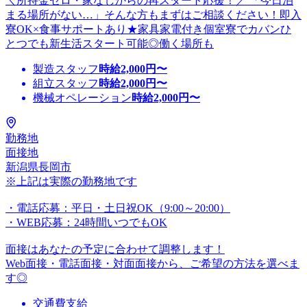
＼所持金ゼロ・家なしからの再スタート応援！／ 「今日泊
まる場所がない…」そんな方もまずはご相談ください！即入
寮OK×食事サポートあり★家具家電付き個室寮でカバンひ
とつでも新生活スタート可能◎働く場所も
製造スタッフ
時給
2,000
円〜
組立スタッフ
時給
2,000
円〜
機械オペレーション
時給
2,000
円〜
勤務地
面接地
新潟県長岡市
※上記は実際の勤務地です
・電話応募：平日・土日祝OK（9:00～20:00）
・WEB応募：24時間いつでもOK
面接はあなたの予定に合わせて調整します！
Web面接・電話面接・対面面接から、ご希望の方法を選べま
す◎
交通費支給