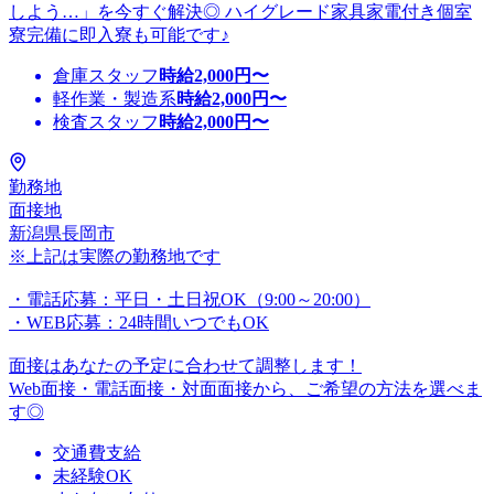
しよう…」を今すぐ解決◎ ハイグレード家具家電付き個室
寮完備に即入寮も可能です♪
倉庫スタッフ
時給
2,000
円〜
軽作業・製造系
時給
2,000
円〜
検査スタッフ
時給
2,000
円〜
勤務地
面接地
新潟県長岡市
※上記は実際の勤務地です
・電話応募：平日・土日祝OK（9:00～20:00）
・WEB応募：24時間いつでもOK
面接はあなたの予定に合わせて調整します！
Web面接・電話面接・対面面接から、ご希望の方法を選べま
す◎
交通費支給
未経験OK