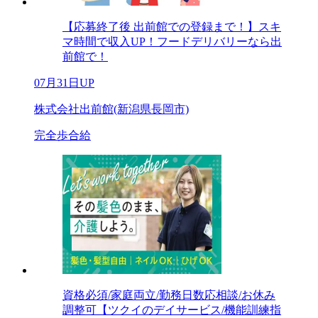
【応募終了後 出前館での登録まで！】スキ
マ時間で収入UP！フードデリバリーなら出
前館で！
07月31日UP
株式会社出前館(新潟県長岡市)
完全歩合給
資格必須/家庭両立/勤務日数応相談/お休み
調整可【ツクイのデイサービス/機能訓練指