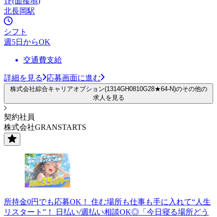
1F(面接地)
北長岡駅
シフト
週5日からOK
交通費支給
詳細を見る
応募画面に進む
株式会社綜合キャリアオプション(1314GH0810G28★64-N)のその他の
求人を見る
契約社員
株式会社GRANSTARTS
所持金0円でも応募OK！ 住む場所も仕事も手に入れて“人生
リスタート”！ 日払い/週払い相談OK◎「今日寝る場所どう