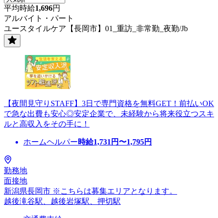
平均時給
1,696
円
アルバイト・パート
ユースタイルケア【長岡市】01_重訪_非常勤_夜勤/Jb
【夜間見守りSTAFF】3日で専門資格を無料GET！前払いOK
で急な出費も安心◎安定企業で、未経験から将来役立つスキ
ルと高収入をその手に！
ホームヘルパー
時給
1,731
円〜
1,795
円
勤務地
面接地
新潟県長岡市 ※こちらは募集エリアとなります。
越後滝谷駅、越後岩塚駅、押切駅