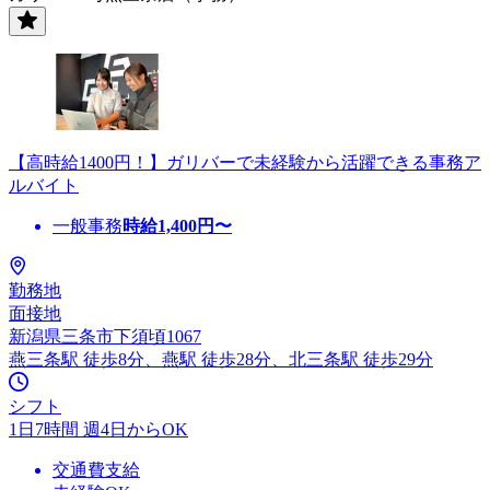
【高時給1400円！】ガリバーで未経験から活躍できる事務ア
ルバイト
一般事務
時給
1,400
円〜
勤務地
面接地
新潟県三条市下須頃1067
燕三条駅 徒歩8分、燕駅 徒歩28分、北三条駅 徒歩29分
シフト
1日7時間 週4日からOK
交通費支給