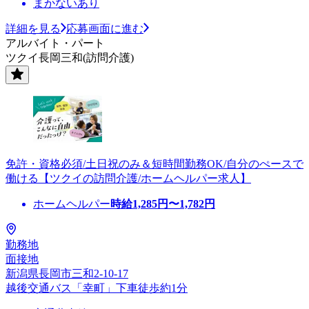
まかないあり
詳細を見る
応募画面に進む
アルバイト・パート
ツクイ長岡三和(訪問介護)
免許・資格必須/土日祝のみ＆短時間勤務OK/自分のぺースで
働ける【ツクイの訪問介護/ホームヘルパー求人】
ホームヘルパー
時給
1,285
円〜
1,782
円
勤務地
面接地
新潟県長岡市三和2-10-17
越後交通バス「幸町」下車徒歩約1分