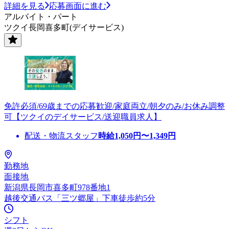
詳細を見る
応募画面に進む
アルバイト・パート
ツクイ長岡喜多町(デイサービス)
免許必須/69歳までの応募歓迎/家庭両立/朝夕のみ/お休み調整
可【ツクイのデイサービス/送迎職員求人】
配送・物流スタッフ
時給
1,050
円〜
1,349
円
勤務地
面接地
新潟県長岡市喜多町978番地1
越後交通バス「三ツ郷屋」下車徒歩約5分
シフト