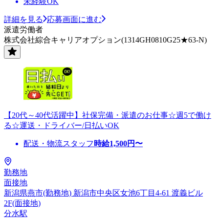
未経験OK
詳細を見る
応募画面に進む
派遣労働者
株式会社綜合キャリアオプション(1314GH0810G25★63-N)
【20代～40代活躍中】社保完備・派遣のお仕事☆週5で働け
る☆運送・ドライバー/日払いOK
配送・物流スタッフ
時給
1,500
円〜
勤務地
面接地
新潟県燕市(勤務地) 新潟市中央区女池6丁目4-61 渡義ビル
2F(面接地)
分水駅