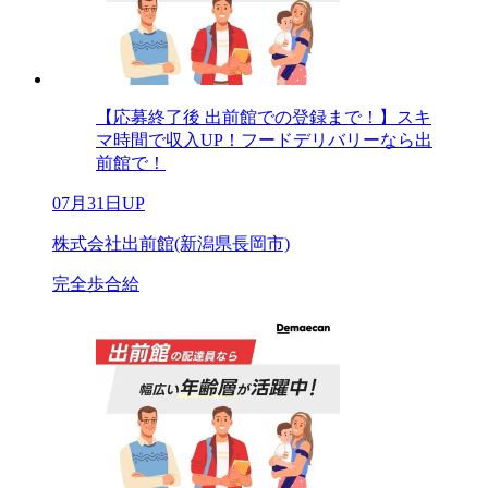
【応募終了後 出前館での登録まで！】スキ
マ時間で収入UP！フードデリバリーなら出
前館で！
07月31日UP
株式会社出前館(新潟県長岡市)
完全歩合給