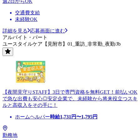
週2日からOK
交通費支給
未経験OK
詳細を見る
応募画面に進む
アルバイト・パート
ユースタイルケア【見附市】01_重訪_非常勤_夜勤/Jb
【夜間見守りSTAFF】3日で専門資格を無料GET！前払いOK
で急な出費も安心◎安定企業で、未経験から将来役立つスキ
ルと高収入をその手に！
ホームヘルパー
時給
1,731
円〜
1,795
円
勤務地