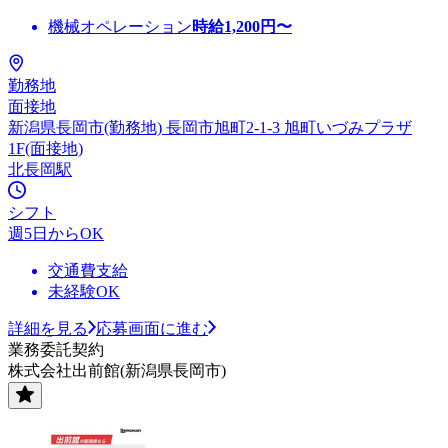
機械オペレーション
時給
1,200
円〜
勤務地
面接地
新潟県長岡市(勤務地) 長岡市旭町2-1-3 旭町いづみプラザ
1F(面接地)
北長岡駅
シフト
週5日からOK
交通費支給
未経験OK
詳細を見る
応募画面に進む
業務委託契約
株式会社出前館(新潟県長岡市)