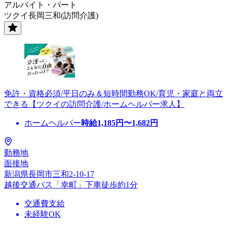
アルバイト・パート
ツクイ長岡三和(訪問介護)
免許・資格必須/平日のみ＆短時間勤務OK/育児・家庭と両立
できる【ツクイの訪問介護/ホームヘルパー求人】
ホームヘルパー
時給
1,185
円〜
1,682
円
勤務地
面接地
新潟県長岡市三和2-10-17
越後交通バス「幸町」下車徒歩約1分
交通費支給
未経験OK