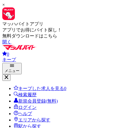
×
マッハバイトアプリ
アプリでお得にバイト探し！
無料ダウンロードはこちら
開く
0
キープ
メニュー
キープした求人を見る
0
検索履歴
新規会員登録(無料)
ログイン
ヘルプ
エリアから探す
駅から探す