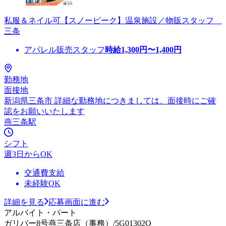
私服＆ネイル可【スノーピーク】温泉施設／物販スタッフ
三条
アパレル販売スタッフ
時給
1,300
円〜
1,400
円
勤務地
面接地
新潟県三条市 詳細な勤務地につきましては、面接時にご確
認をお願いいたします
燕三条駅
シフト
週3日からOK
交通費支給
未経験OK
詳細を見る
応募画面に進む
アルバイト・パート
ガリバー8号燕三条店（事務）/5G01302O