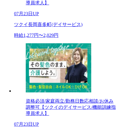
導員求人】
07月23日UP
ツクイ長岡喜多町(デイサービス)
時給1,277円〜2,029円
資格必須/家庭両立/勤務日数応相談/お休み
調整可【ツクイのデイサービス/機能訓練指
導員求人】
07月23日UP