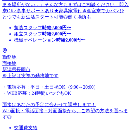
まる場所がない…」そんな方もまずはご相談ください！即入
寮OK×食事サポートあり★家具家電付き個室寮でカバンひ
とつでも新生活スタート可能◎働く場所も
製造スタッフ
時給
2,000
円〜
組立スタッフ
時給
2,000
円〜
機械オペレーション
時給
2,000
円〜
勤務地
面接地
新潟県長岡市
※上記は実際の勤務地です
・電話応募：平日・土日祝OK（9:00～20:00）
・WEB応募：24時間いつでもOK
面接はあなたの予定に合わせて調整します！
Web面接・電話面接・対面面接から、ご希望の方法を選べま
す◎
交通費支給