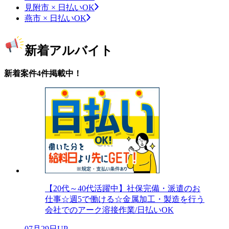
見附市 × 日払いOK
燕市 × 日払いOK
新着アルバイト
新着案件4件掲載中！
【20代～40代活躍中】社保完備・派遣のお
仕事☆週5で働ける☆金属加工・製造を行う
会社でのアーク溶接作業/日払いOK
07月29日UP