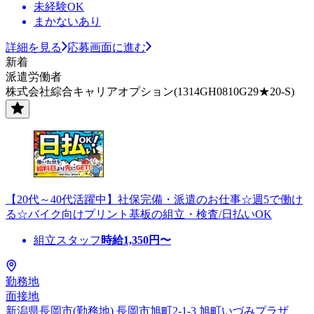
未経験OK
まかないあり
詳細を見る
応募画面に進む
新着
派遣労働者
株式会社綜合キャリアオプション(1314GH0810G29★20-S)
【20代～40代活躍中】社保完備・派遣のお仕事☆週5で働け
る☆バイク向けプリント基板の組立・検査/日払いOK
組立スタッフ
時給
1,350
円〜
勤務地
面接地
新潟県長岡市(勤務地) 長岡市旭町2-1-3 旭町いづみプラザ