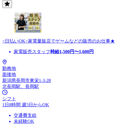
<日払いOK>家電量販店でゲームなどの販売のお仕事★
家電販売スタッフ
時給
1,500
円〜
1,600
円
勤務地
面接地
新潟県長岡市東栄1-3-28
北長岡駅、長岡駅
シフト
1日8時間 週5日からOK
交通費支給
未経験OK