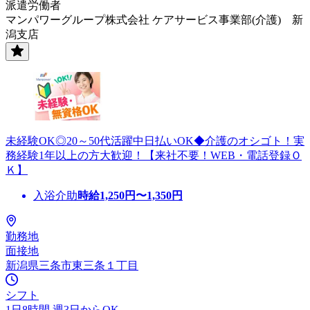
派遣労働者
マンパワーグループ株式会社 ケアサービス事業部(介護) 新
潟支店
未経験OK◎20～50代活躍中日払いOK◆介護のオシゴト！実
務経験1年以上の方大歓迎！【来社不要！WEB・電話登録Ｏ
Ｋ】
入浴介助
時給
1,250
円〜
1,350
円
勤務地
面接地
新潟県三条市東三条１丁目
シフト
1日8時間 週3日からOK