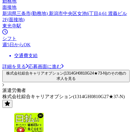
勤務地
面接地
新潟県三条市(勤務地) 新潟市中央区女池6丁目4-61 渡義ビル
2F(面接地)
東光寺駅
シフト
週5日からOK
交通費支給
詳細を見る
応募画面に進む
株式会社綜合キャリアオプション(1314GH0810G24★73-N)のその他の
求人を見る
派遣労働者
株式会社綜合キャリアオプション(1314GH0810G27★37-N)