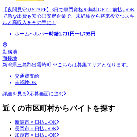
【夜間見守りSTAFF】3日で専門資格を無料GET！前払いOK
で急な出費も安心◎安定企業で、未経験から将来役立つスキ
ルと高収入をその手に！
ホームヘルパー
時給
1,731
円〜
1,795
円
勤務地
面接地
新潟県三島郡出雲崎町 ※こちらは募集エリアとなります。
交通費支給
未経験OK
詳細を見る
応募画面に進む
近くの市区町村からバイトを探す
新潟市 × 日払いOK
長岡市 × 日払いOK
加茂市 × 日払いOK