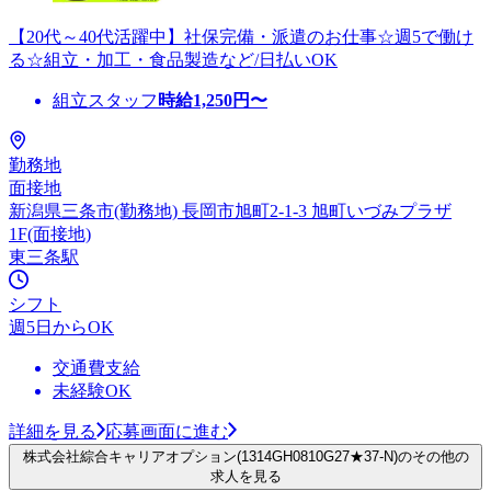
【20代～40代活躍中】社保完備・派遣のお仕事☆週5で働け
る☆組立・加工・食品製造など/日払いOK
組立スタッフ
時給
1,250
円〜
勤務地
面接地
新潟県三条市(勤務地) 長岡市旭町2-1-3 旭町いづみプラザ
1F(面接地)
東三条駅
シフト
週5日からOK
交通費支給
未経験OK
詳細を見る
応募画面に進む
株式会社綜合キャリアオプション(1314GH0810G27★37-N)のその他の
求人を見る