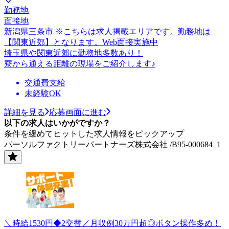
勤務地
面接地
新潟県三条市 ※こちらは求人掲載エリアです。勤務地は
【関東近郊】となります。Web面接実施中
埼玉県や関東近郊に勤務地多数あり！
寮から通える距離の現場をご紹介します♪
交通費支給
未経験OK
詳細を見る
応募画面に進む
以下の求人はいかがですか？
条件を緩めてヒットした求人情報をピックアップ
パーソルファクトリーパートナーズ株式会社 /B95-000684_1
＼時給1530円◆2交替／月収例30万円超◎ボタン操作多め！