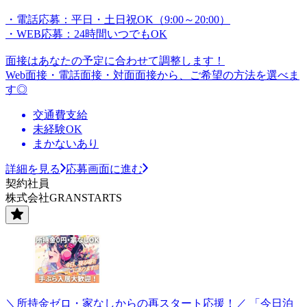
・電話応募：平日・土日祝OK（9:00～20:00）
・WEB応募：24時間いつでもOK
面接はあなたの予定に合わせて調整します！
Web面接・電話面接・対面面接から、ご希望の方法を選べま
す◎
交通費支給
未経験OK
まかないあり
詳細を見る
応募画面に進む
契約社員
株式会社GRANSTARTS
＼所持金ゼロ・家なしからの再スタート応援！／ 「今日泊