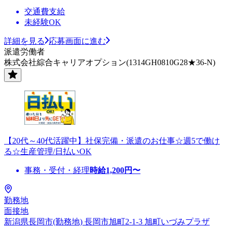
交通費支給
未経験OK
詳細を見る
応募画面に進む
派遣労働者
株式会社綜合キャリアオプション(1314GH0810G28★36-N)
【20代～40代活躍中】社保完備・派遣のお仕事☆週5で働け
る☆生産管理/日払いOK
事務・受付・経理
時給
1,200
円〜
勤務地
面接地
新潟県長岡市(勤務地) 長岡市旭町2-1-3 旭町いづみプラザ