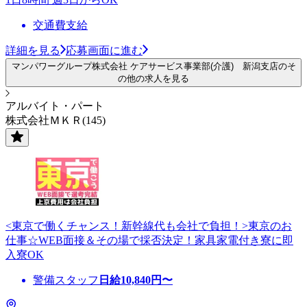
交通費支給
詳細を見る
応募画面に進む
マンパワーグループ株式会社 ケアサービス事業部(介護) 新潟支店のそ
の他の求人を見る
アルバイト・パート
株式会社ＭＫＲ(145)
<東京で働くチャンス！新幹線代も会社で負担！>東京のお
仕事☆WEB面接＆その場で採否決定！家具家電付き寮に即
入寮OK
警備スタッフ
日給
10,840
円〜