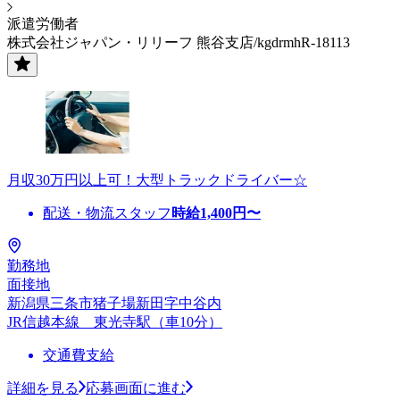
派遣労働者
株式会社ジャパン・リリーフ 熊谷支店/kgdrmhR-18113
月収30万円以上可！大型トラックドライバー☆
配送・物流スタッフ
時給
1,400
円〜
勤務地
面接地
新潟県三条市猪子場新田字中谷内
JR信越本線 東光寺駅（車10分）
交通費支給
詳細を見る
応募画面に進む