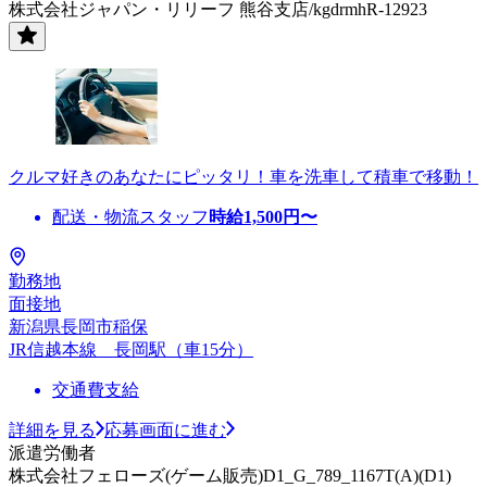
株式会社ジャパン・リリーフ 熊谷支店/kgdrmhR-12923
クルマ好きのあなたにピッタリ！車を洗車して積車で移動！
配送・物流スタッフ
時給
1,500
円〜
勤務地
面接地
新潟県長岡市稲保
JR信越本線 長岡駅（車15分）
交通費支給
詳細を見る
応募画面に進む
派遣労働者
株式会社フェローズ(ゲーム販売)D1_G_789_1167T(A)(D1)