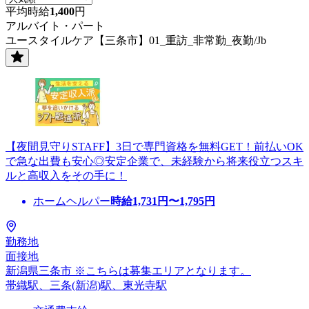
平均時給
1,400
円
アルバイト・パート
ユースタイルケア【三条市】01_重訪_非常勤_夜勤/Jb
【夜間見守りSTAFF】3日で専門資格を無料GET！前払いOK
で急な出費も安心◎安定企業で、未経験から将来役立つスキ
ルと高収入をその手に！
ホームヘルパー
時給
1,731
円〜
1,795
円
勤務地
面接地
新潟県三条市 ※こちらは募集エリアとなります。
帯織駅、三条(新潟)駅、東光寺駅