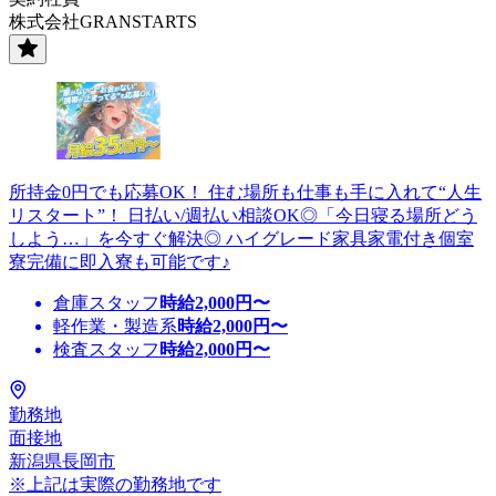
株式会社GRANSTARTS
所持金0円でも応募OK！ 住む場所も仕事も手に入れて“人生
リスタート”！ 日払い/週払い相談OK◎「今日寝る場所どう
しよう…」を今すぐ解決◎ ハイグレード家具家電付き個室
寮完備に即入寮も可能です♪
倉庫スタッフ
時給
2,000
円〜
軽作業・製造系
時給
2,000
円〜
検査スタッフ
時給
2,000
円〜
勤務地
面接地
新潟県長岡市
※上記は実際の勤務地です