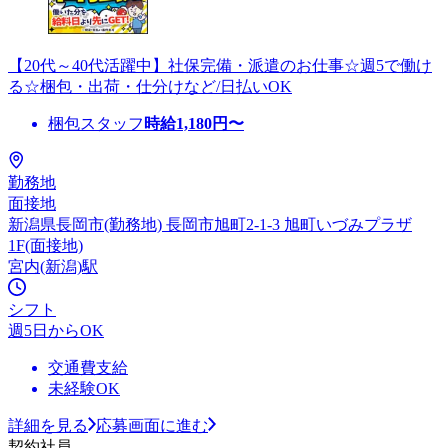
【20代～40代活躍中】社保完備・派遣のお仕事☆週5で働け
る☆梱包・出荷・仕分けなど/日払いOK
梱包スタッフ
時給
1,180
円〜
勤務地
面接地
新潟県長岡市(勤務地) 長岡市旭町2-1-3 旭町いづみプラザ
1F(面接地)
宮内(新潟)駅
シフト
週5日からOK
交通費支給
未経験OK
詳細を見る
応募画面に進む
契約社員