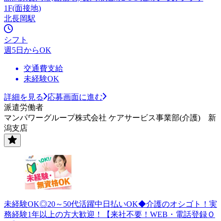
1F(面接地)
北長岡駅
シフト
週5日からOK
交通費支給
未経験OK
詳細を見る
応募画面に進む
派遣労働者
マンパワーグループ株式会社 ケアサービス事業部(介護) 新
潟支店
未経験OK◎20～50代活躍中日払いOK◆介護のオシゴト！実
務経験1年以上の方大歓迎！【来社不要！WEB・電話登録Ｏ