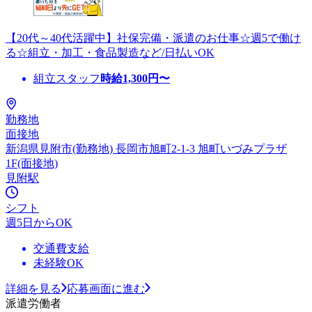
【20代～40代活躍中】社保完備・派遣のお仕事☆週5で働け
る☆組立・加工・食品製造など/日払いOK
組立スタッフ
時給
1,300
円〜
勤務地
面接地
新潟県見附市(勤務地) 長岡市旭町2-1-3 旭町いづみプラザ
1F(面接地)
見附駅
シフト
週5日からOK
交通費支給
未経験OK
詳細を見る
応募画面に進む
派遣労働者