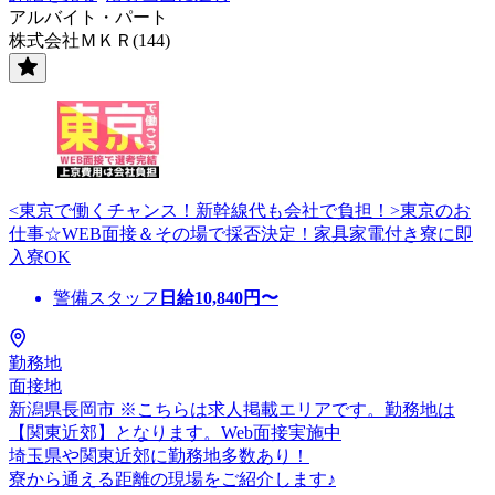
アルバイト・パート
株式会社ＭＫＲ(144)
<東京で働くチャンス！新幹線代も会社で負担！>東京のお
仕事☆WEB面接＆その場で採否決定！家具家電付き寮に即
入寮OK
警備スタッフ
日給
10,840
円〜
勤務地
面接地
新潟県長岡市 ※こちらは求人掲載エリアです。勤務地は
【関東近郊】となります。Web面接実施中
埼玉県や関東近郊に勤務地多数あり！
寮から通える距離の現場をご紹介します♪