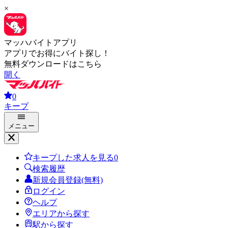
×
マッハバイトアプリ
アプリでお得にバイト探し！
無料ダウンロードはこちら
開く
0
キープ
メニュー
キープした求人を見る
0
検索履歴
新規会員登録(無料)
ログイン
ヘルプ
エリアから探す
駅から探す