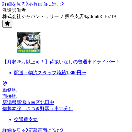
詳細を見る
応募画面に進む
派遣労働者
株式会社ジャパン・リリーフ 熊谷支店/kgdrmhR-16719
【月収26万以上可！】荷扱いなしの普通車ドライバー！
配送・物流スタッフ
時給
1,300
円〜
勤務地
面接地
新潟県新潟市南区北田中
信越本線 さつき野駅（車15分）
交通費支給
詳細を見る
応募画面に進む