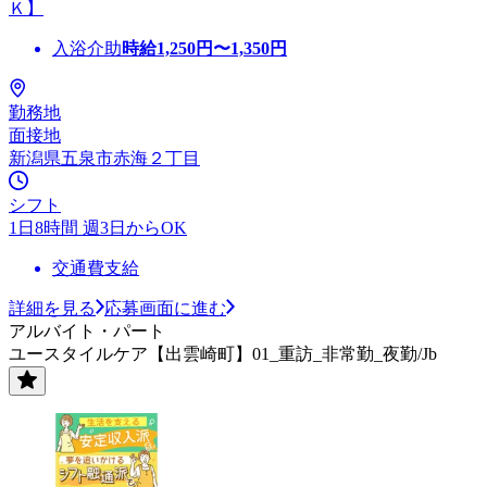
Ｋ】
入浴介助
時給
1,250
円〜
1,350
円
勤務地
面接地
新潟県五泉市赤海２丁目
シフト
1日8時間 週3日からOK
交通費支給
詳細を見る
応募画面に進む
アルバイト・パート
ユースタイルケア【出雲崎町】01_重訪_非常勤_夜勤/Jb