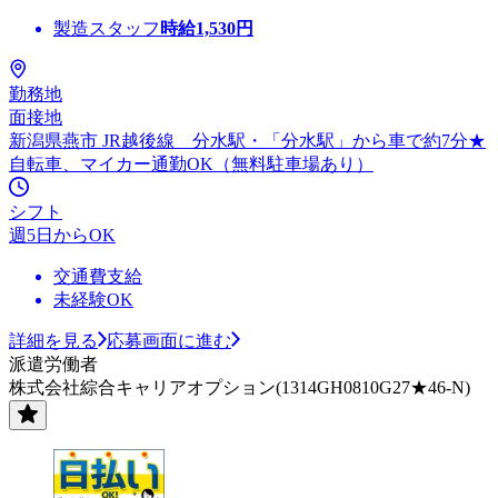
製造スタッフ
時給
1,530
円
勤務地
面接地
新潟県燕市 JR越後線 分水駅・「分水駅」から車で約7分★
自転車、マイカー通勤OK（無料駐車場あり）
シフト
週5日からOK
交通費支給
未経験OK
詳細を見る
応募画面に進む
派遣労働者
株式会社綜合キャリアオプション(1314GH0810G27★46-N)