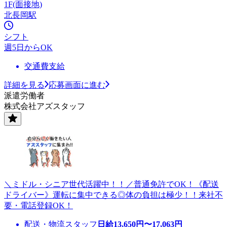
1F(面接地)
北長岡駅
シフト
週5日からOK
交通費支給
詳細を見る
応募画面に進む
派遣労働者
株式会社アズスタッフ
＼ミドル・シニア世代活躍中！！／普通免許でOK！《配送
ドライバー》運転に集中できる◎体の負担は極少！！来社不
要・電話登録OK！
配送・物流スタッフ
日給
13,650
円〜
17,063
円