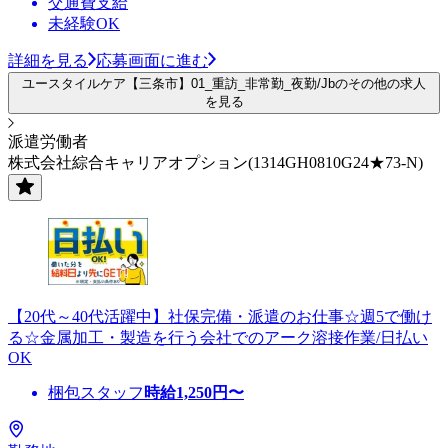
交通費支給
未経験OK
詳細を見る
応募画面に進む
ユースタイルケア【三条市】01_重訪_非常勤_夜勤/Jbのその他の求人
を見る
派遣労働者
株式会社綜合キャリアオプション(1314GH0810G24★73-N)
【20代～40代活躍中】社保完備・派遣のお仕事☆週5で働け
る☆金属加工・製造を行う会社でのアーク溶接作業/日払い
OK
梱包スタッフ
時給
1,250
円〜