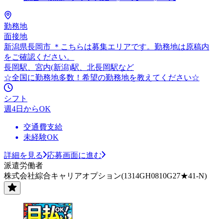
勤務地
面接地
新潟県長岡市 ＊こちらは募集エリアです。勤務地は原稿内
をご確認ください。
長岡駅、宮内(新潟)駅、北長岡駅など
☆全国に勤務地多数！希望の勤務地を教えてください☆
シフト
週4日からOK
交通費支給
未経験OK
詳細を見る
応募画面に進む
派遣労働者
株式会社綜合キャリアオプション(1314GH0810G27★41-N)