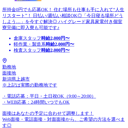
所持金0円でも応募OK！ 住む場所も仕事も手に入れて“人生
リスタート”！ 日払い/週払い相談OK◎「今日寝る場所どう
しよう…」を今すぐ解決◎ ハイグレード家具家電付き個室
寮完備に即入寮も可能です♪
倉庫スタッフ
時給
2,000
円〜
軽作業・製造系
時給
2,000
円〜
検査スタッフ
時給
2,000
円〜
勤務地
面接地
新潟県上越市
※上記は実際の勤務地です
・電話応募：平日・土日祝OK（9:00～20:00）
・WEB応募：24時間いつでもOK
面接はあなたの予定に合わせて調整します！
Web面接・電話面接・対面面接から、ご希望の方法を選べま
す◎