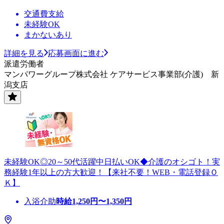
交通費支給
未経験OK
まかないあり
詳細を見る
応募画面に進む
派遣労働者
マンパワーグループ株式会社 ケアサービス事業部(介護) 新
潟支店
未経験OK◎20～50代活躍中日払いOK◆介護のオシゴト！実
務経験1年以上の方大歓迎！【来社不要！WEB・電話登録Ｏ
Ｋ】
入浴介助
時給
1,250
円〜
1,350
円