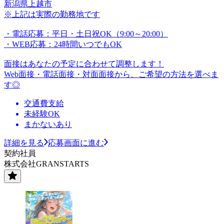
新潟県上越市
※上記は実際の勤務地です
・電話応募：平日・土日祝OK（9:00～20:00）
・WEB応募：24時間いつでもOK
面接はあなたの予定に合わせて調整します！
Web面接・電話面接・対面面接から、ご希望の方法を選べま
す◎
交通費支給
未経験OK
まかないあり
詳細を見る
応募画面に進む
契約社員
株式会社GRANSTARTS