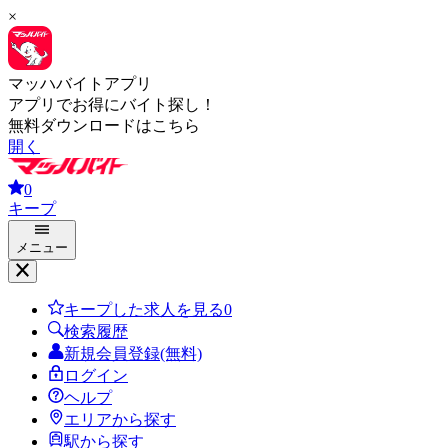
×
マッハバイトアプリ
アプリでお得にバイト探し！
無料ダウンロードはこちら
開く
0
キープ
メニュー
キープした求人を見る
0
検索履歴
新規会員登録(無料)
ログイン
ヘルプ
エリアから探す
駅から探す