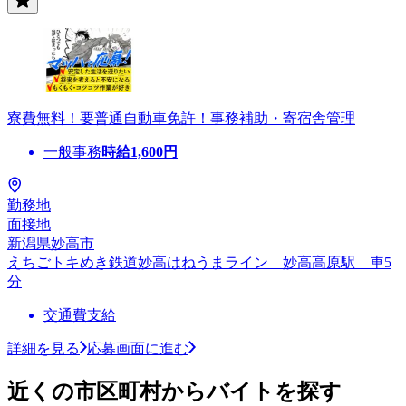
寮費無料！要普通自動車免許！事務補助・寄宿舎管理
一般事務
時給
1,600
円
勤務地
面接地
新潟県妙高市
えちごトキめき鉄道妙高はねうまライン 妙高高原駅 車5
分
交通費支給
詳細を見る
応募画面に進む
近くの市区町村からバイトを探す