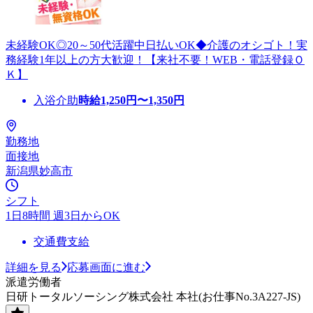
未経験OK◎20～50代活躍中日払いOK◆介護のオシゴト！実
務経験1年以上の方大歓迎！【来社不要！WEB・電話登録Ｏ
Ｋ】
入浴介助
時給
1,250
円〜
1,350
円
勤務地
面接地
新潟県妙高市
シフト
1日8時間 週3日からOK
交通費支給
詳細を見る
応募画面に進む
派遣労働者
日研トータルソーシング株式会社 本社(お仕事No.3A227-JS)