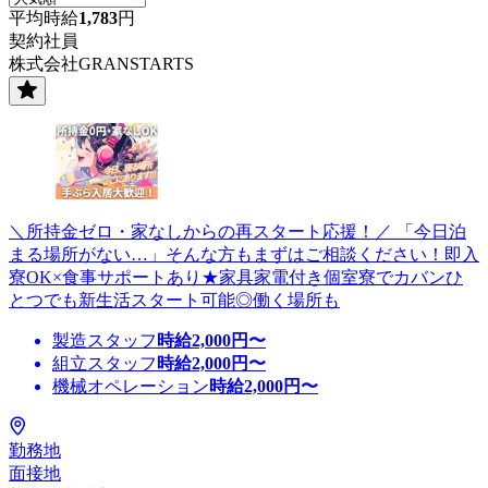
平均時給
1,783
円
契約社員
株式会社GRANSTARTS
＼所持金ゼロ・家なしからの再スタート応援！／ 「今日泊
まる場所がない…」そんな方もまずはご相談ください！即入
寮OK×食事サポートあり★家具家電付き個室寮でカバンひ
とつでも新生活スタート可能◎働く場所も
製造スタッフ
時給
2,000
円〜
組立スタッフ
時給
2,000
円〜
機械オペレーション
時給
2,000
円〜
勤務地
面接地