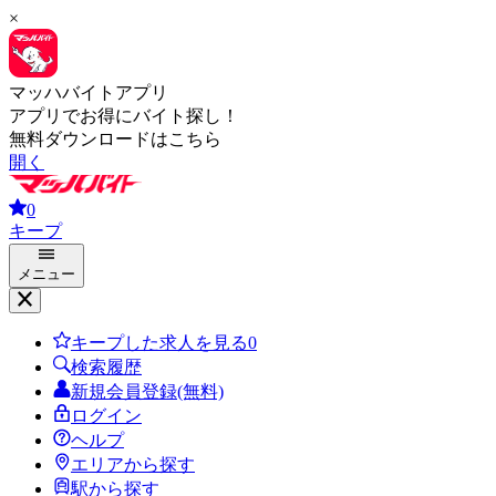
×
マッハバイトアプリ
アプリでお得にバイト探し！
無料ダウンロードはこちら
開く
0
キープ
メニュー
キープした求人を見る
0
検索履歴
新規会員登録(無料)
ログイン
ヘルプ
エリアから探す
駅から探す