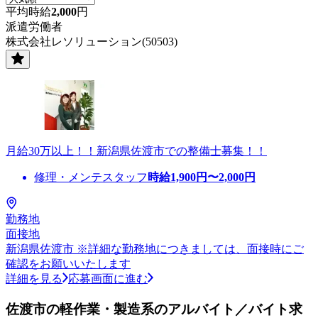
平均時給
2,000
円
派遣労働者
株式会社レソリューション(50503)
月給30万以上！！新潟県佐渡市での整備士募集！！
修理・メンテスタッフ
時給
1,900
円〜
2,000
円
勤務地
面接地
新潟県佐渡市 ※詳細な勤務地につきましては、面接時にご
確認をお願いいたします
詳細を見る
応募画面に進む
佐渡市の軽作業・製造系のアルバイト／バイト求