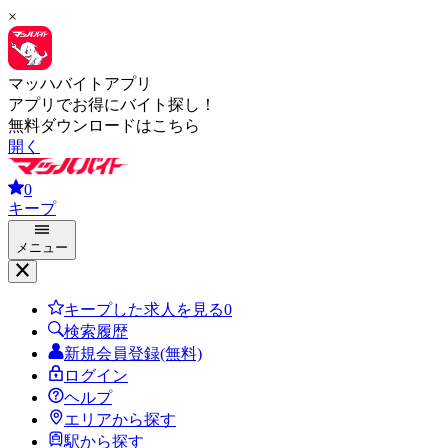
×
マッハバイトアプリ
アプリでお得にバイト探し！
無料ダウンロードはこちら
開く
0
キープ
メニュー
キープした求人を見る
0
検索履歴
新規会員登録(無料)
ログイン
ヘルプ
エリアから探す
駅から探す