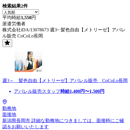
検索結果
2
件
平均時給
1,550
円
派遣労働者
株式会社iDA/13078673 週3~ 髪色自由【メトリーゼ】アパレ
ル販売 CoCoLo長岡
週3～ 髪色自由【メトリーゼ】アパレル販売 CoCoLo長岡
アパレル販売スタッフ
時給
1,400
円〜
1,500
円
勤務地
面接地
新潟県長岡市 詳細な勤務地につきましては、面接時にご確
認をお願いいたします