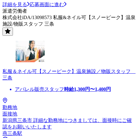
詳細を見る
応募画面に進む
派遣労働者
株式会社iDA/13098573 私服&ネイル可【スノーピーク】温泉
施設/物販スタッフ 三条
私服＆ネイル可【スノーピーク】温泉施設／物販スタッフ
三条
アパレル販売スタッフ
時給
1,300
円〜
1,400
円
勤務地
面接地
新潟県三条市 詳細な勤務地につきましては、面接時にご確
認をお願いいたします
燕三条駅