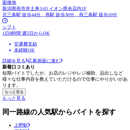
面接地
新潟県燕市井土巻3-65 イオン県央店内1F
北三条駅 徒歩44分、燕駅 徒歩30分、燕三条駅 徒歩10分
シフト
1日8時間 週5日からOK
交通費支給
未経験OK
詳細を見る
応募画面に進む
新着口コミあり
短期バイトでしたが、お店のレジやレジ補助、品出しなど
様々な仕事内容を教えていただけるので仕事にやりがいがあ
ります。
もっと見る
もっと見る
同一路線の人気駅からバイトを探す
上野駅