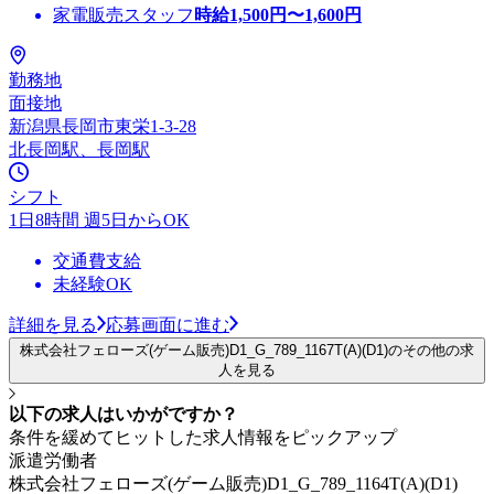
家電販売スタッフ
時給
1,500
円〜
1,600
円
勤務地
面接地
新潟県長岡市東栄1-3-28
北長岡駅、長岡駅
シフト
1日8時間 週5日からOK
交通費支給
未経験OK
詳細を見る
応募画面に進む
株式会社フェローズ(ゲーム販売)D1_G_789_1167T(A)(D1)のその他の求
人を見る
以下の求人はいかがですか？
条件を緩めてヒットした求人情報をピックアップ
派遣労働者
株式会社フェローズ(ゲーム販売)D1_G_789_1164T(A)(D1)