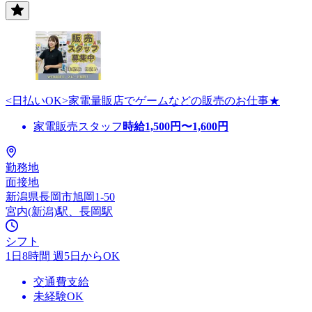
<日払いOK>家電量販店でゲームなどの販売のお仕事★
家電販売スタッフ
時給
1,500
円〜
1,600
円
勤務地
面接地
新潟県長岡市旭岡1-50
宮内(新潟)駅、長岡駅
シフト
1日8時間 週5日からOK
交通費支給
未経験OK