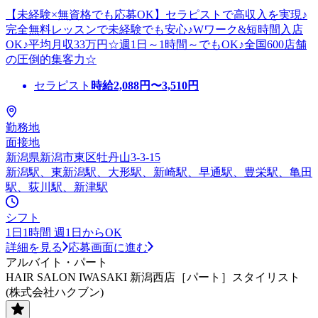
【未経験×無資格でも応募OK】セラピストで高収入を実現♪
完全無料レッスンで未経験でも安心♪Wワーク&短時間入店
OK♪平均月収33万円☆週1日～1時間～でもOK♪全国600店舗
の圧倒的集客力☆
セラピスト
時給
2,088
円〜
3,510
円
勤務地
面接地
新潟県新潟市東区牡丹山3-3-15
新潟駅、東新潟駅、大形駅、新崎駅、早通駅、豊栄駅、亀田
駅、荻川駅、新津駅
シフト
1日1時間 週1日からOK
詳細を見る
応募画面に進む
アルバイト・パート
HAIR SALON IWASAKI 新潟西店［パート］スタイリスト
(株式会社ハクブン)