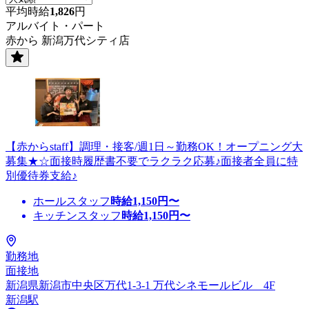
平均時給
1,826
円
アルバイト・パート
赤から 新潟万代シティ店
【赤からstaff】調理・接客/週1日～勤務OK！オープニング大
募集★☆面接時履歴書不要でラクラク応募♪面接者全員に特
別優待券支給♪
ホールスタッフ
時給
1,150
円〜
キッチンスタッフ
時給
1,150
円〜
勤務地
面接地
新潟県新潟市中央区万代1-3-1 万代シネモールビル 4F
新潟駅