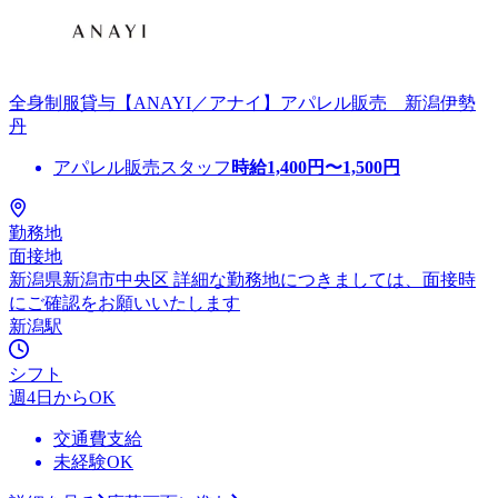
全身制服貸与【ANAYI／アナイ】アパレル販売 新潟伊勢
丹
アパレル販売スタッフ
時給
1,400
円〜
1,500
円
勤務地
面接地
新潟県新潟市中央区 詳細な勤務地につきましては、面接時
にご確認をお願いいたします
新潟駅
シフト
週4日からOK
交通費支給
未経験OK