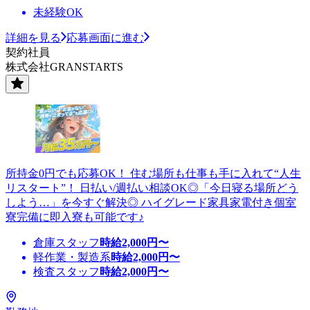
未経験OK
詳細を見る
応募画面に進む
契約社員
株式会社GRANSTARTS
所持金0円でも応募OK！ 住む場所も仕事も手に入れて“人生
リスタート”！ 日払い/週払い相談OK◎「今日寝る場所どう
しよう…」を今すぐ解決◎ ハイグレード家具家電付き個室
寮完備に即入寮も可能です♪
倉庫スタッフ
時給
2,000
円〜
軽作業・製造系
時給
2,000
円〜
検査スタッフ
時給
2,000
円〜