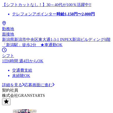
【シフトカットなし！】30～40代が100％活躍中!!
テレフォンアポインター
時給
1,150
円〜
2,000
円
勤務地
面接地
新潟県新潟市中央区東大通1-3-1 INPEX新潟ビルディング6階
「新潟駅」徒歩2分 ★車通勤OK
シフト
1日6時間 週4日からOK
交通費支給
未経験OK
詳細を見る
応募画面に進む
契約社員
株式会社GRANSTARTS