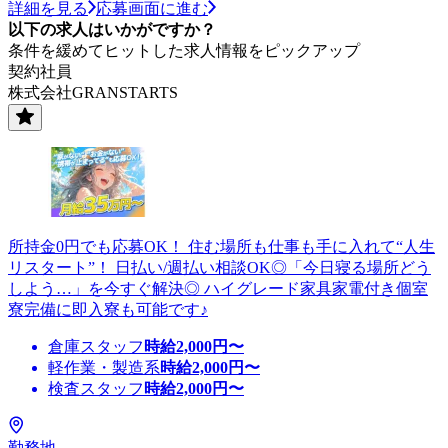
詳細を見る
応募画面に進む
以下の求人はいかがですか？
条件を緩めてヒットした求人情報をピックアップ
契約社員
株式会社GRANSTARTS
所持金0円でも応募OK！ 住む場所も仕事も手に入れて“人生
リスタート”！ 日払い/週払い相談OK◎「今日寝る場所どう
しよう…」を今すぐ解決◎ ハイグレード家具家電付き個室
寮完備に即入寮も可能です♪
倉庫スタッフ
時給
2,000
円〜
軽作業・製造系
時給
2,000
円〜
検査スタッフ
時給
2,000
円〜
勤務地