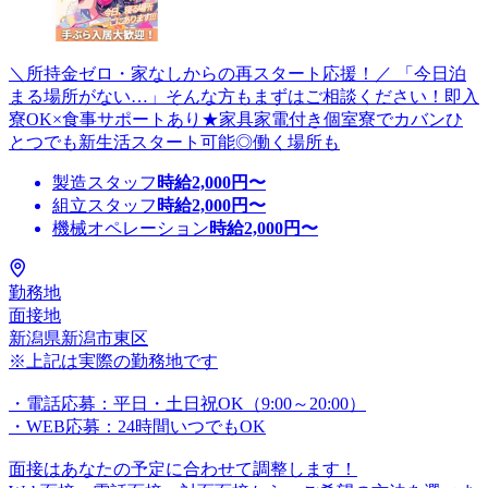
＼所持金ゼロ・家なしからの再スタート応援！／ 「今日泊
まる場所がない…」そんな方もまずはご相談ください！即入
寮OK×食事サポートあり★家具家電付き個室寮でカバンひ
とつでも新生活スタート可能◎働く場所も
製造スタッフ
時給
2,000
円〜
組立スタッフ
時給
2,000
円〜
機械オペレーション
時給
2,000
円〜
勤務地
面接地
新潟県新潟市東区
※上記は実際の勤務地です
・電話応募：平日・土日祝OK（9:00～20:00）
・WEB応募：24時間いつでもOK
面接はあなたの予定に合わせて調整します！