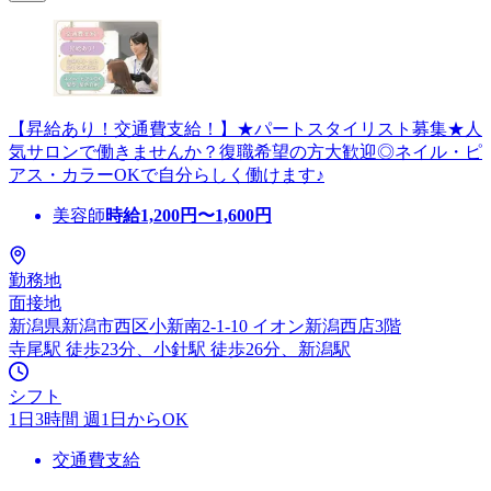
【昇給あり！交通費支給！】★パートスタイリスト募集★人
気サロンで働きませんか？復職希望の方大歓迎◎ネイル・ピ
アス・カラーOKで自分らしく働けます♪
美容師
時給
1,200
円〜
1,600
円
勤務地
面接地
新潟県新潟市西区小新南2-1-10 イオン新潟西店3階
寺尾駅 徒歩23分、小針駅 徒歩26分、新潟駅
シフト
1日3時間 週1日からOK
交通費支給