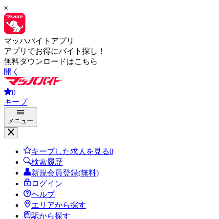
×
マッハバイトアプリ
アプリでお得にバイト探し！
無料ダウンロードはこちら
開く
0
キープ
メニュー
キープした求人を見る
0
検索履歴
新規会員登録(無料)
ログイン
ヘルプ
エリアから探す
駅から探す