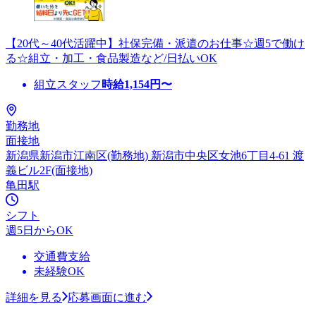
【20代～40代活躍中】社保完備・派遣のお仕事☆週5で働け
る☆組立・加工・食品製造など/日払いOK
組立スタッフ
時給
1,154
円〜
勤務地
面接地
新潟県新潟市江南区(勤務地) 新潟市中央区女池6丁目4-61 渡
義ビル2F(面接地)
亀田駅
シフト
週5日からOK
交通費支給
未経験OK
詳細を見る
応募画面に進む