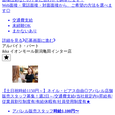
Web面接・電話面接・対面面接から、ご希望の方法を選べま
す◎
交通費支給
未経験OK
まかないあり
詳細を見る
応募画面に進む
アルバイト・パート
ikka イオンモール新潟亀田インター店
【土日祝時給1150円～】ネイル・ピアス自由◎アパレル店舗
販売スタッフ募集！週2日～/交通費支給(当社規定内)/昇給有/
従業員割引制度有/有給休暇有/社員登用制度有★
アパレル販売スタッフ
時給
1,100
円〜