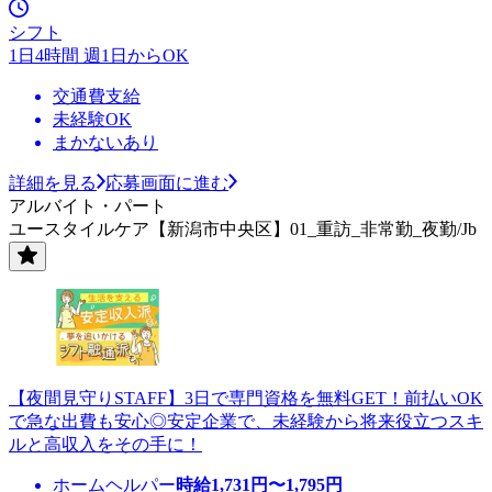
シフト
1日4時間 週1日からOK
交通費支給
未経験OK
まかないあり
詳細を見る
応募画面に進む
アルバイト・パート
ユースタイルケア【新潟市中央区】01_重訪_非常勤_夜勤/Jb
【夜間見守りSTAFF】3日で専門資格を無料GET！前払いOK
で急な出費も安心◎安定企業で、未経験から将来役立つスキ
ルと高収入をその手に！
ホームヘルパー
時給
1,731
円〜
1,795
円