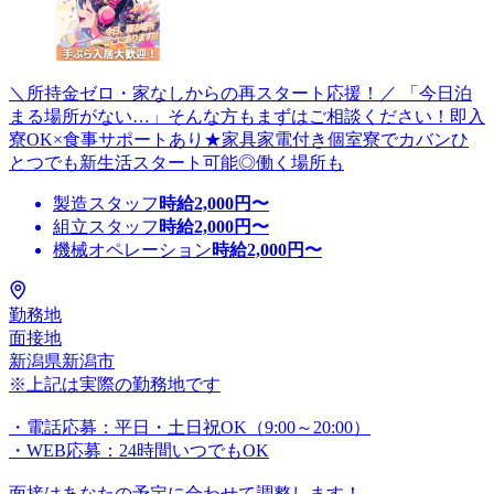
＼所持金ゼロ・家なしからの再スタート応援！／ 「今日泊
まる場所がない…」そんな方もまずはご相談ください！即入
寮OK×食事サポートあり★家具家電付き個室寮でカバンひ
とつでも新生活スタート可能◎働く場所も
製造スタッフ
時給
2,000
円〜
組立スタッフ
時給
2,000
円〜
機械オペレーション
時給
2,000
円〜
勤務地
面接地
新潟県新潟市
※上記は実際の勤務地です
・電話応募：平日・土日祝OK（9:00～20:00）
・WEB応募：24時間いつでもOK
面接はあなたの予定に合わせて調整します！