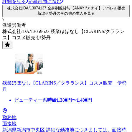
詳細を見る
応募画面に進む
株式会社iDA/13074137 全身制服貸与【ANAYI/アナイ】アパレル販売
新潟伊勢丹のその他の求人を見る
派遣労働者
株式会社iDA/13059623 残業ほぼなし【CLARINS/クララン
ス】コスメ販売 伊勢丹
残業ほぼなし【CLARINS／クラランス】コスメ販売 伊勢
丹
ビューティー系
時給
1,300
円〜
1,400
円
勤務地
面接地
新潟県新潟市中央区 詳細な勤務地につきましては、面接時