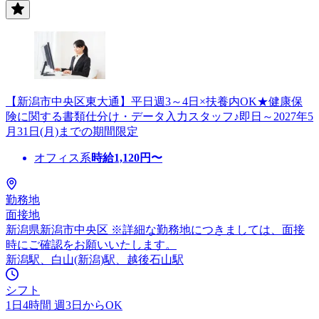
【新潟市中央区東大通】平日週3～4日×扶養内OK★健康保
険に関する書類仕分け・データ入力スタッフ♪即日～2027年5
月31日(月)までの期間限定
オフィス系
時給
1,120
円〜
勤務地
面接地
新潟県新潟市中央区 ※詳細な勤務地につきましては、面接
時にご確認をお願いいたします。
新潟駅、白山(新潟)駅、越後石山駅
シフト
1日4時間 週3日からOK