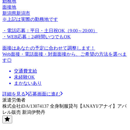
勤務地
面接地
新潟県新潟市
※上記は実際の勤務地です
・電話応募：平日・土日祝OK（9:00～20:00）
・WEB応募：24時間いつでもOK
面接はあなたの予定に合わせて調整します！
Web面接・電話面接・対面面接から、ご希望の方法を選べま
す◎
交通費支給
未経験OK
まかないあり
詳細を見る
応募画面に進む
派遣労働者
株式会社iDA/13074137 全身制服貸与【ANAYI/アナイ】アパ
レル販売 新潟伊勢丹