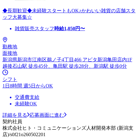
◆長期歓迎◆未経験スタートもOK♪かわいい雑貨の店舗スタ
ッフ大募集☆
雑貨販売スタッフ
時給
1,050
円〜
勤務地
面接地
新潟県新潟市江南区鵜ノ子4丁目466 アピタ新潟亀田店内1F
越後石山駅 徒歩45分、亀田駅 徒歩28分、新潟駅 徒歩0分
シフト
1日8時間 週5日からOK
交通費支給
未経験OK
詳細を見る
応募画面に進む
契約社員
株式会社ヒト・コミュニケーションズ人材開発本部 (新潟支
店)/s0f21o260502201