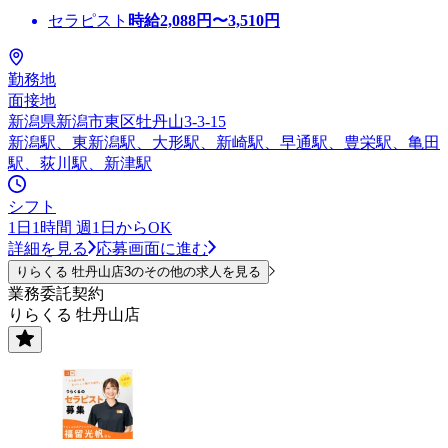
セラピスト
時給
2,088
円〜
3,510
円
勤務地
面接地
新潟県新潟市東区牡丹山3-3-15
新潟駅、東新潟駅、大形駅、新崎駅、早通駅、豊栄駅、亀田
駅、荻川駅、新津駅
シフト
1日1時間 週1日からOK
詳細を見る
応募画面に進む
りらくる 牡丹山店3のその他の求人を見る
業務委託契約
りらくる 牡丹山店