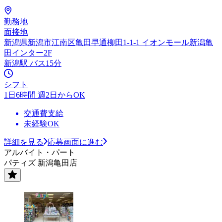
勤務地
面接地
新潟県新潟市江南区亀田早通柳田1-1-1 イオンモール新潟亀
田インター2F
新潟駅 バス15分
シフト
1日6時間 週2日からOK
交通費支給
未経験OK
詳細を見る
応募画面に進む
アルバイト・パート
パティズ 新潟亀田店