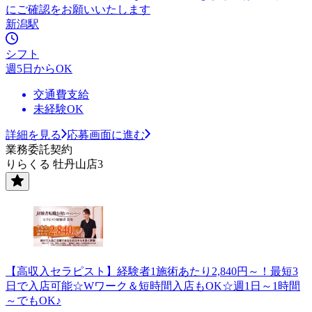
にご確認をお願いいたします
新潟駅
シフト
週5日からOK
交通費支給
未経験OK
詳細を見る
応募画面に進む
業務委託契約
りらくる 牡丹山店3
【高収入セラピスト】経験者1施術あたり2,840円～！最短3
日で入店可能☆Wワーク＆短時間入店もOK☆週1日～1時間
～でもOK♪