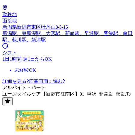
勤務地
面接地
新潟県新潟市東区牡丹山3-3-15
新潟駅、東新潟駅、大形駅、新崎駅、早通駅、豊栄駅、亀田
駅、荻川駅、新津駅
シフト
1日1時間 週1日からOK
未経験OK
詳細を見る
応募画面に進む
アルバイト・パート
ユースタイルケア【新潟市江南区】01_重訪_非常勤_夜勤/Jb