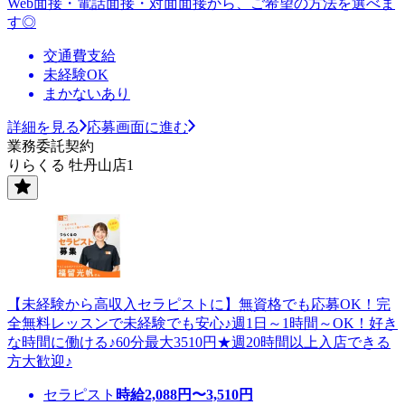
Web面接・電話面接・対面面接から、ご希望の方法を選べま
す◎
交通費支給
未経験OK
まかないあり
詳細を見る
応募画面に進む
業務委託契約
りらくる 牡丹山店1
【未経験から高収入セラピストに】無資格でも応募OK！完
全無料レッスンで未経験でも安心♪週1日～1時間～OK！好き
な時間に働ける♪60分最大3510円★週20時間以上入店できる
方大歓迎♪
セラピスト
時給
2,088
円〜
3,510
円