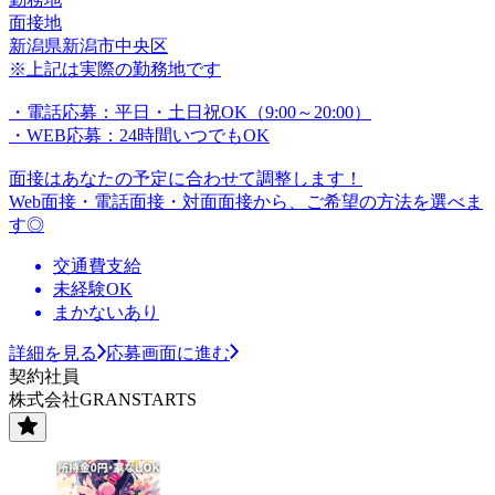
面接地
新潟県新潟市中央区
※上記は実際の勤務地です
・電話応募：平日・土日祝OK（9:00～20:00）
・WEB応募：24時間いつでもOK
面接はあなたの予定に合わせて調整します！
Web面接・電話面接・対面面接から、ご希望の方法を選べま
す◎
交通費支給
未経験OK
まかないあり
詳細を見る
応募画面に進む
契約社員
株式会社GRANSTARTS