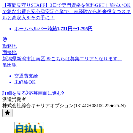
【夜間見守りSTAFF】3日で専門資格を無料GET！前払いOK
で急な出費も安心◎安定企業で、未経験から将来役立つスキ
ルと高収入をその手に！
ホームヘルパー
時給
1,731
円〜
1,795
円
勤務地
面接地
新潟県新潟市江南区 ※こちらは募集エリアとなります。
亀田駅
交通費支給
未経験OK
詳細を見る
応募画面に進む
派遣労働者
株式会社綜合キャリアオプション(1314GH0810G25★25-N)