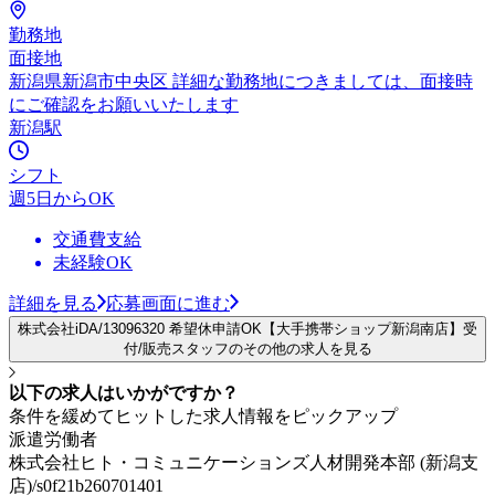
勤務地
面接地
新潟県新潟市中央区 詳細な勤務地につきましては、面接時
にご確認をお願いいたします
新潟駅
シフト
週5日からOK
交通費支給
未経験OK
詳細を見る
応募画面に進む
株式会社iDA/13096320 希望休申請OK【大手携帯ショップ新潟南店】受
付/販売スタッフのその他の求人を見る
以下の求人はいかがですか？
条件を緩めてヒットした求人情報をピックアップ
派遣労働者
株式会社ヒト・コミュニケーションズ人材開発本部 (新潟支
店)/s0f21b260701401