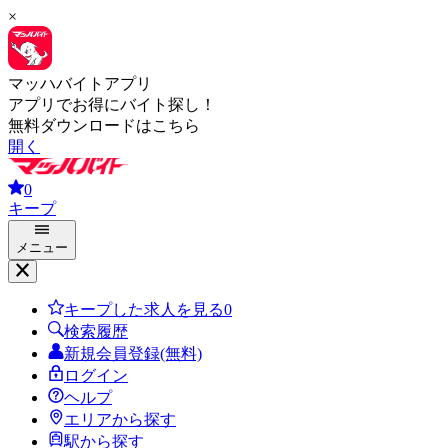
×
マッハバイトアプリ
アプリでお得にバイト探し！
無料ダウンロードはこちら
開く
0
キープ
メニュー
キープした求人を見る
0
検索履歴
新規会員登録(無料)
ログイン
ヘルプ
エリアから探す
駅から探す