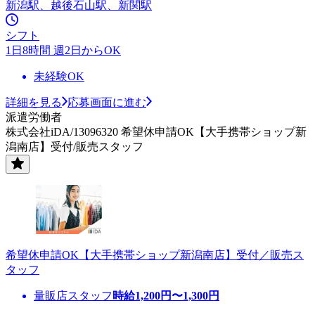
新潟駅、越後石山駅、新関駅
シフト
1日8時間 週2日からOK
未経験OK
詳細を見る
応募画面に進む
派遣労働者
株式会社iDA/13096320 希望休申請OK【大手携帯ショップ新
潟南店】受付/販売スタッフ
希望休申請OK【大手携帯ショップ新潟南店】受付／販売ス
タッフ
量販店スタッフ
時給
1,200
円〜
1,300
円