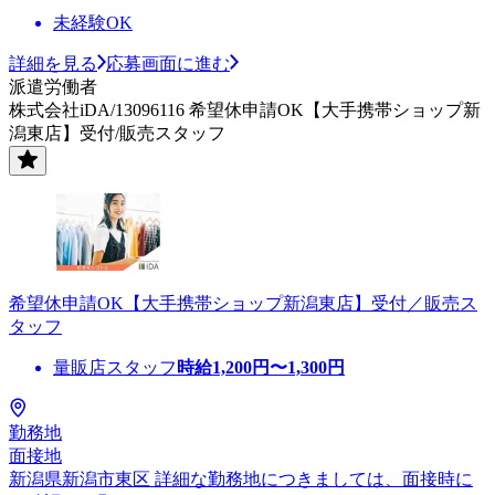
未経験OK
詳細を見る
応募画面に進む
派遣労働者
株式会社iDA/13096116 希望休申請OK【大手携帯ショップ新
潟東店】受付/販売スタッフ
希望休申請OK【大手携帯ショップ新潟東店】受付／販売ス
タッフ
量販店スタッフ
時給
1,200
円〜
1,300
円
勤務地
面接地
新潟県新潟市東区 詳細な勤務地につきましては、面接時に