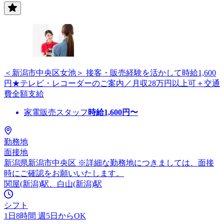
＜新潟市中央区女池＞ 接客・販売経験を活かして時給1,600
円★テレビ・レコーダーのご案内／月収28万円以上可＋交通
費全額支給
家電販売スタッフ
時給
1,600
円〜
勤務地
面接地
新潟県新潟市中央区 ※詳細な勤務地につきましては、面接
時にご確認をお願いいたします。
関屋(新潟)駅、白山(新潟)駅
シフト
1日8時間 週5日からOK