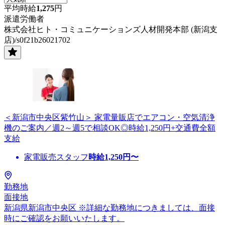
平均時給
1,275
円
派遣労働者
株式会社ヒト・コミュニケーションズ人材開発本部 (新潟支
店)/s0f21b26021702
＜新潟市中央区紫竹山＞ 家電量販店でエアコン・空気清浄
機のご案内／週2～週5で相談OK◎時給1,250円+交通費全額
支給
家電販売スタッフ
時給
1,250
円〜
勤務地
面接地
新潟県新潟市中央区 ※詳細な勤務地につきましては、面接
時にご確認をお願いいたします。