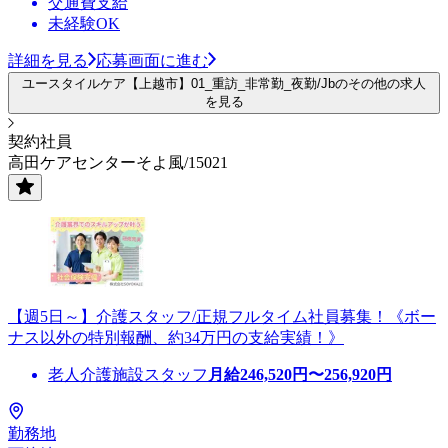
交通費支給
未経験OK
詳細を見る
応募画面に進む
ユースタイルケア【上越市】01_重訪_非常勤_夜勤/Jbのその他の求人
を見る
契約社員
高田ケアセンターそよ風/15021
【週5日～】介護スタッフ/正規フルタイム社員募集！《ボー
ナス以外の特別報酬、約34万円の支給実績！》
老人介護施設スタッフ
月給
246,520
円〜
256,920
円
勤務地