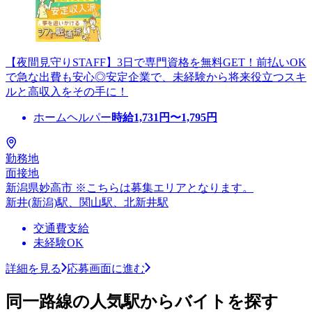
【夜間見守りSTAFF】3日で専門資格を無料GET！前払いOK
で急な出費も安心◎安定企業で、未経験から将来役立つスキ
ルと高収入をその手に！
ホームヘルパー
時給
1,731
円〜
1,795
円
勤務地
面接地
新潟県妙高市 ※こちらは募集エリアとなります。
新井(新潟)駅、関山駅、北新井駅
交通費支給
未経験OK
詳細を見る
応募画面に進む
同一路線の人気駅からバイトを探す