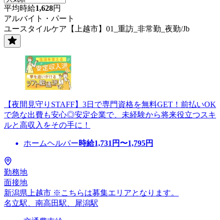
平均時給
1,628
円
アルバイト・パート
ユースタイルケア【上越市】01_重訪_非常勤_夜勤/Jb
【夜間見守りSTAFF】3日で専門資格を無料GET！前払いOK
で急な出費も安心◎安定企業で、未経験から将来役立つスキ
ルと高収入をその手に！
ホームヘルパー
時給
1,731
円〜
1,795
円
勤務地
面接地
新潟県上越市 ※こちらは募集エリアとなります。
名立駅、南高田駅、犀潟駅