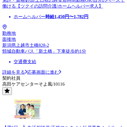
免許・資格必須/土日祝のみ＆短時間勤務OK/自分のぺースで
働ける【ツクイの訪問介護/ホームヘルパー求人】
ホームヘルパー
時給
1,450
円〜
1,782
円
勤務地
面接地
新潟県上越市土橋828-2
頸城自動車バス「新土橋」下車徒歩約1分
交通費支給
詳細を見る
応募画面に進む
契約社員
高田ケアセンターそよ風/10116