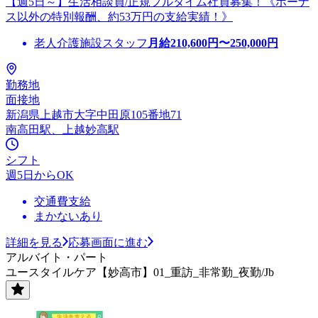
【週5日～】生活相談員/正規フルタイム社員募集！《ボーナ
ス以外の特別報酬、約53万円の支給実績！》
老人介護施設スタッフ
月給
210,600
円〜
250,000
円
勤務地
面接地
新潟県上越市大字中田原105番地71
南高田駅、上越妙高駅
シフト
週5日からOK
交通費支給
まかないあり
詳細を見る
応募画面に進む
アルバイト・パート
ユースタイルケア【妙高市】01_重訪_非常勤_夜勤/Jb