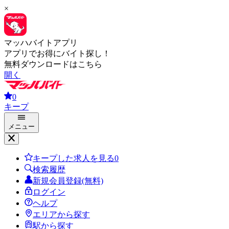
×
マッハバイトアプリ
アプリでお得にバイト探し！
無料ダウンロードはこちら
開く
0
キープ
メニュー
キープした求人を見る
0
検索履歴
新規会員登録(無料)
ログイン
ヘルプ
エリアから探す
駅から探す