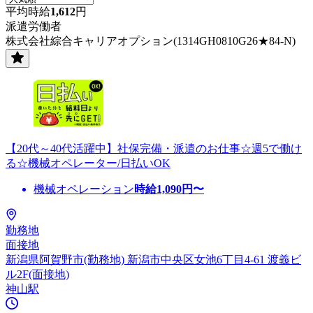
平均時給
1,612
円
派遣労働者
株式会社綜合キャリアオプション(1314GH0810G26★84-N)
【20代～40代活躍中】社保完備・派遣のお仕事☆週5で働け
る☆機械オペレーター/日払いOK
機械オペレーション
時給
1,090
円〜
勤務地
面接地
新潟県阿賀野市(勤務地) 新潟市中央区女池6丁目4-61 渡義ビ
ル2F(面接地)
神山駅