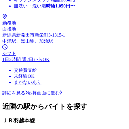
皿洗い・洗い場
時給
1,050
円〜
勤務地
面接地
新潟県新発田市新栄町3-1315-1
中浦駅、黒山駅、加治駅
シフト
1日2時間 週2日からOK
交通費支給
未経験OK
まかないあり
詳細を見る
応募画面に進む
近隣の駅からバイトを探す
ＪＲ羽越本線