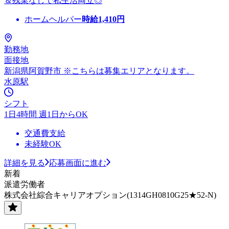
＆残業なしで私生活両立◎
ホームヘルパー
時給
1,410
円
勤務地
面接地
新潟県阿賀野市 ※こちらは募集エリアとなります。
水原駅
シフト
1日4時間 週1日からOK
交通費支給
未経験OK
詳細を見る
応募画面に進む
新着
派遣労働者
株式会社綜合キャリアオプション(1314GH0810G25★52-N)