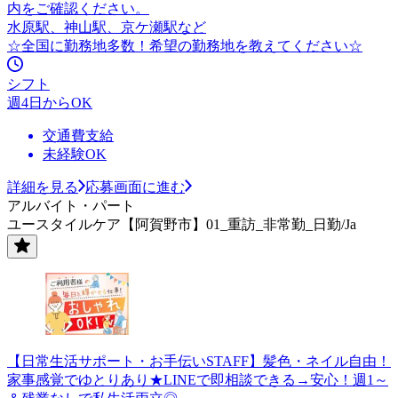
内をご確認ください。
水原駅、神山駅、京ケ瀬駅など
☆全国に勤務地多数！希望の勤務地を教えてください☆
シフト
週4日からOK
交通費支給
未経験OK
詳細を見る
応募画面に進む
アルバイト・パート
ユースタイルケア【阿賀野市】01_重訪_非常勤_日勤/Ja
【日常生活サポート・お手伝いSTAFF】髪色・ネイル自由！
家事感覚でゆとりあり★LINEで即相談できる→安心！週1～