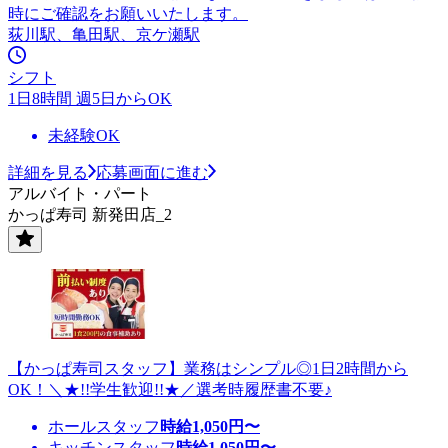
時にご確認をお願いいたします。
荻川駅、亀田駅、京ケ瀬駅
シフト
1日8時間 週5日からOK
未経験OK
詳細を見る
応募画面に進む
アルバイト・パート
かっぱ寿司 新発田店_2
【かっぱ寿司スタッフ】業務はシンプル◎1日2時間から
OK！＼★!!学生歓迎!!★／選考時履歴書不要♪
ホールスタッフ
時給
1,050
円〜
キッチンスタッフ
時給
1,050
円〜