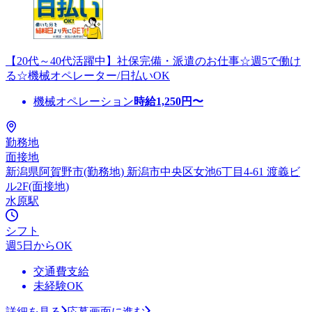
【20代～40代活躍中】社保完備・派遣のお仕事☆週5で働け
る☆機械オペレーター/日払いOK
機械オペレーション
時給
1,250
円〜
勤務地
面接地
新潟県阿賀野市(勤務地) 新潟市中央区女池6丁目4-61 渡義ビ
ル2F(面接地)
水原駅
シフト
週5日からOK
交通費支給
未経験OK
詳細を見る
応募画面に進む