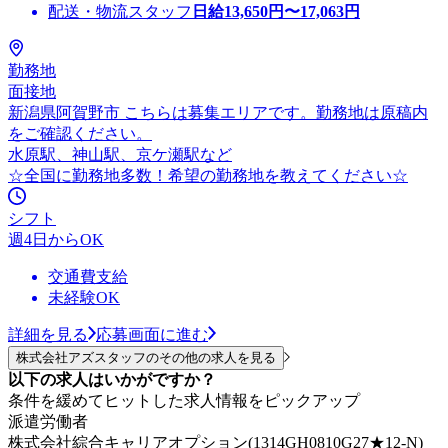
配送・物流スタッフ
日給
13,650
円〜
17,063
円
勤務地
面接地
新潟県阿賀野市 こちらは募集エリアです。勤務地は原稿内
をご確認ください。
水原駅、神山駅、京ケ瀬駅など
☆全国に勤務地多数！希望の勤務地を教えてください☆
シフト
週4日からOK
交通費支給
未経験OK
詳細を見る
応募画面に進む
株式会社アズスタッフのその他の求人を見る
以下の求人はいかがですか？
条件を緩めてヒットした求人情報をピックアップ
派遣労働者
株式会社綜合キャリアオプション(1314GH0810G27★12-N)