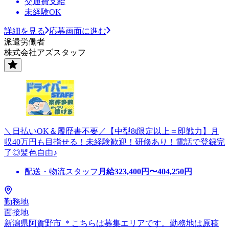
交通費支給
未経験OK
詳細を見る
応募画面に進む
派遣労働者
株式会社アズスタッフ
＼日払いOK＆履歴書不要／【中型8t限定以上＝即戦力】月
収40万円も目指せる！未経験歓迎！研修あり！電話で登録完
了◎髪色自由♪
配送・物流スタッフ
月給
323,400
円〜
404,250
円
勤務地
面接地
新潟県阿賀野市 ＊こちらは募集エリアです。勤務地は原稿