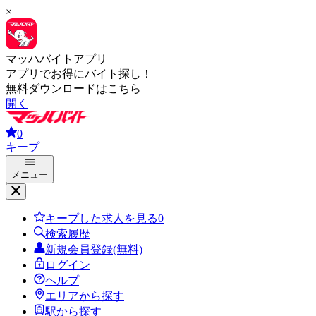
×
マッハバイトアプリ
アプリでお得にバイト探し！
無料ダウンロードはこちら
開く
0
キープ
メニュー
キープした求人を見る
0
検索履歴
新規会員登録(無料)
ログイン
ヘルプ
エリアから探す
駅から探す