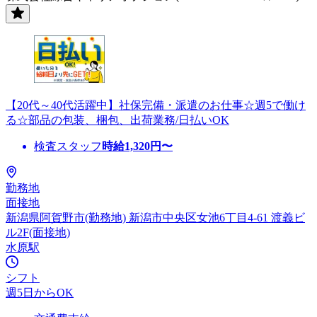
【20代～40代活躍中】社保完備・派遣のお仕事☆週5で働け
る☆部品の包装、梱包、出荷業務/日払いOK
検査スタッフ
時給
1,320
円〜
勤務地
面接地
新潟県阿賀野市(勤務地) 新潟市中央区女池6丁目4-61 渡義ビ
ル2F(面接地)
水原駅
シフト
週5日からOK