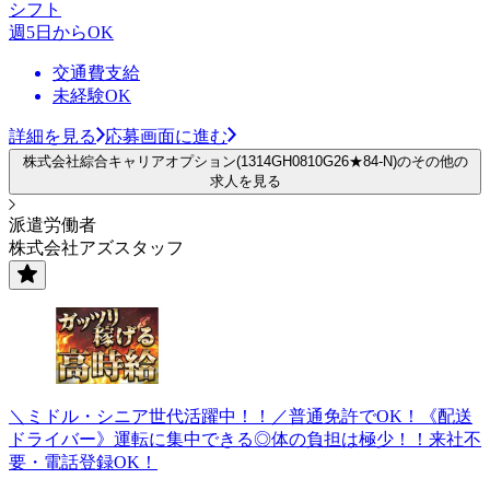
シフト
週5日からOK
交通費支給
未経験OK
詳細を見る
応募画面に進む
株式会社綜合キャリアオプション(1314GH0810G26★84-N)のその他の
求人を見る
派遣労働者
株式会社アズスタッフ
＼ミドル・シニア世代活躍中！！／普通免許でOK！《配送
ドライバー》運転に集中できる◎体の負担は極少！！来社不
要・電話登録OK！