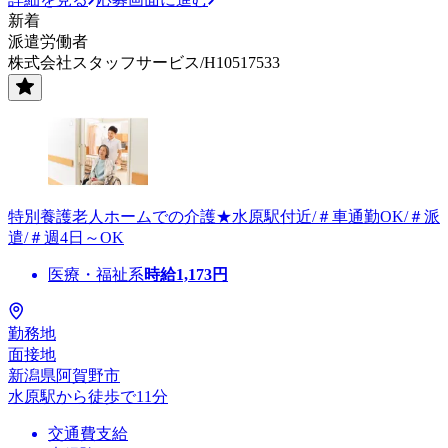
新着
派遣労働者
株式会社スタッフサービス/H10517533
特別養護老人ホームでの介護★水原駅付近/＃車通勤OK/＃派
遣/＃週4日～OK
医療・福祉系
時給
1,173
円
勤務地
面接地
新潟県阿賀野市
水原駅から徒歩で11分
交通費支給