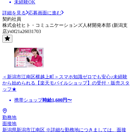
未経験OK
詳細を見る
応募画面に進む
契約社員
株式会社ヒト・コミュニケーションズ人材開発本部 (新潟支
店)/s0f21a26031703
＜新潟市江南区横越上町＞スマホ知識ゼロでも安心♪未経験
から始められる【楽天モバイルショップ】の受付・販売スタ
ッフ★
携帯ショップ
時給
1,600
円〜
勤務地
面接地
新潟県新潟市江南区 ※詳細な勤務地につきましては、面接