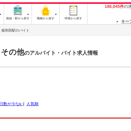
186,045件
の
す
路線・駅から探す
職種から探す
特徴から探す
キー
猿和田駅のバイト
 その他
のアルバイト・バイト求人情報
日数が少ない
人気順