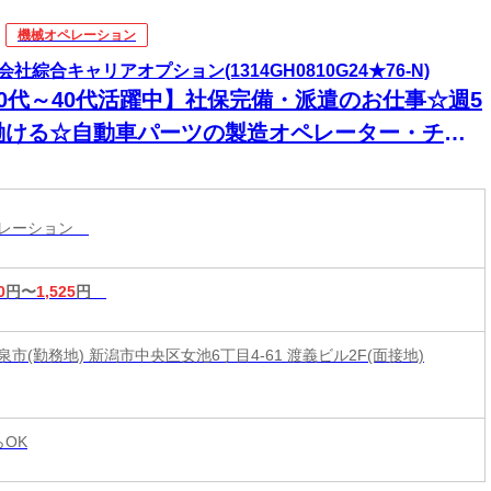
機械オペレーション
会社綜合キャリアオプション(1314GH0810G24★76-N)
20代～40代活躍中】社保完備・派遣のお仕事☆週5
働ける☆自動車パーツの製造オペレーター・チェ
ク業務/日払いOK
ペレーション
0
円〜
1,525
円
市(勤務地) 新潟市中央区女池6丁目4-61 渡義ビル2F(面接地)
らOK