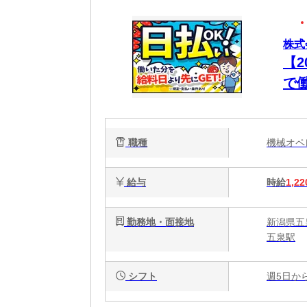
株式
【
で
ッ
職種
機械オ
給与
時給
1,22
勤務地・面接地
新潟県五泉
五泉駅
シフト
週5日か