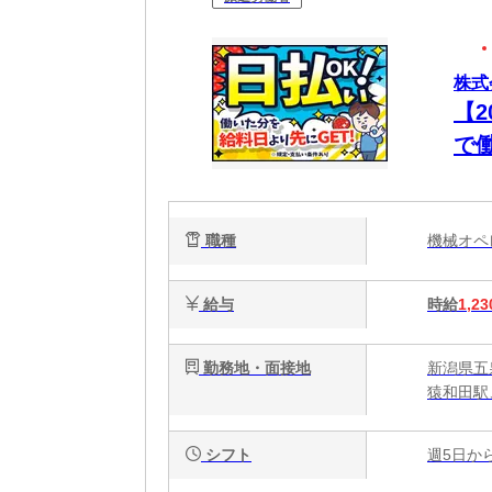
株式
【
で
職種
機械オ
給与
時給
1,23
勤務地・面接地
新潟県五泉
猿和田駅
シフト
週5日か