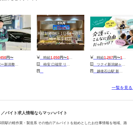
,450
円〜
時給
1,050
円〜
1,100
円
時給
1,267
円〜
1,629
円
ｶｰｹｱ）/5RF0041M
柿安 口福堂 リバーサイド千秋店(フリーター)
ツクイ新潟姥ヶ山第二(デイサービス)
越後石山駅 新潟駅
一覧を見
ト／バイト求人情報ならマッハバイト
和田駅の軽作業・製造系 その他のアルバイトを始めとしたお仕事情報を地域、路