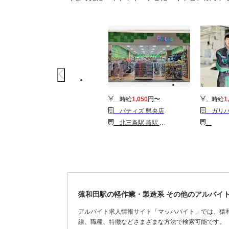
時給
1,050
円〜
時給
1
パティズ 県央店
ガリバー新潟整備工場（
北三条駅 燕駅 燕三条駅
猿和田駅の軽作業・製造系 その他のアルバイ
アルバイト求人情報サイト「マッハバイト」では、猿
線、職種、特徴などさまざまな方法で検索可能です。