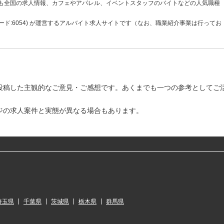
にも全国の求人情報、カフェやアパレル、イベントスタッフのバイトなどの人気職種
ド:6054) が運営するアルバイト求人サイトです（なお、職業紹介事業は行ってお
投稿した主観的なご意見・ご感想です。あくまでも一つの参考としてご
ジの求人案件と実態が異なる場合もあります。
埼玉県
千葉県
茨城県
栃木県
群馬県