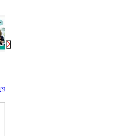
月給
225,000
円〜
月給
210,600
円〜
250,000
円
時給
アルムメディカルサポート株式会社 A06_30※勤務地:静岡県富士宮市（社員寮完備）
にいがたケアセンターそよ風/30747
長岡 
長岡駅 宮内(新潟)駅 北長岡駅
長岡
る