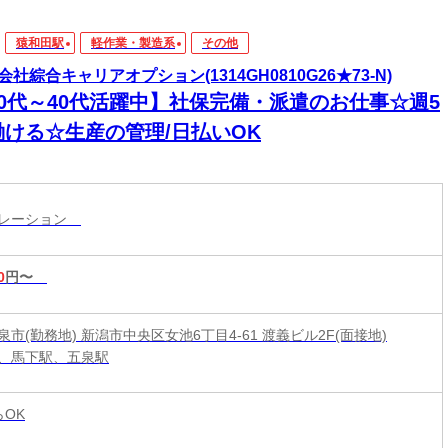
猿和田駅
軽作業・製造系
その他
会社綜合キャリアオプション(1314GH0810G26★73-N)
20代～40代活躍中】社保完備・派遣のお仕事☆週5
働ける☆生産の管理/日払いOK
ペレーション
0
円〜
市(勤務地) 新潟市中央区女池6丁目4-61 渡義ビル2F(面接地)
、馬下駅、五泉駅
らOK