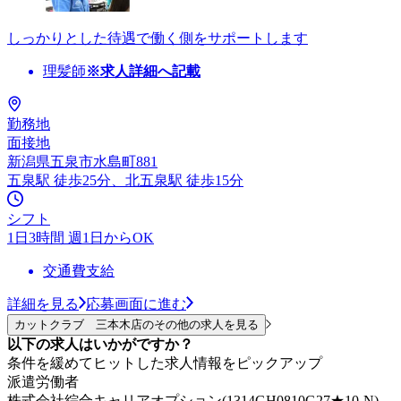
しっかりとした待遇で働く側をサポートします
理髪師
※求人詳細へ記載
勤務地
面接地
新潟県五泉市水島町881
五泉駅 徒歩25分、北五泉駅 徒歩15分
シフト
1日3時間 週1日からOK
交通費支給
詳細を見る
応募画面に進む
カットクラブ 三本木店のその他の求人を見る
以下の求人はいかがですか？
条件を緩めてヒットした求人情報をピックアップ
派遣労働者
株式会社綜合キャリアオプション(1314GH0810G27★10-N)