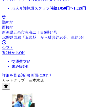
老人介護施設スタッフ
時給
1,050
円〜
1,529
円
勤務地
面接地
新潟県五泉市赤海二丁目6番14号
JR磐越西線「五泉駅」から徒歩約20分、車約5分
シフト
週2日からOK
交通費支給
未経験OK
詳細を見る
応募画面に進む
カットクラブ 三本木店