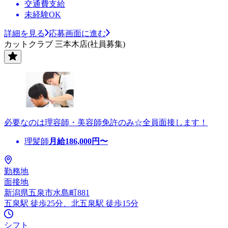
交通費支給
未経験OK
詳細を見る
応募画面に進む
カットクラブ 三本木店(社員募集)
必要なのは理容師・美容師免許のみ☆全員面接します！
理髪師
月給
186,000
円〜
勤務地
面接地
新潟県五泉市水島町881
五泉駅 徒歩25分、北五泉駅 徒歩15分
シフト