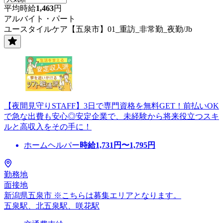
平均時給
1,463
円
アルバイト・パート
ユースタイルケア【五泉市】01_重訪_非常勤_夜勤/Jb
【夜間見守りSTAFF】3日で専門資格を無料GET！前払いOK
で急な出費も安心◎安定企業で、未経験から将来役立つスキ
ルと高収入をその手に！
ホームヘルパー
時給
1,731
円〜
1,795
円
勤務地
面接地
新潟県五泉市 ※こちらは募集エリアとなります。
五泉駅、北五泉駅、咲花駅