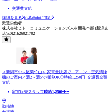
交通費支給
詳細を見る
応募画面に進む
派遣労働者
株式会社ヒト・コミュニケーションズ人材開発本部 (新潟支
店)/s0f21b26021702
＜新潟市中央区紫竹山＞ 家電量販店でエアコン・空気清浄
機のご案内／週2～週5で相談OK◎時給1,250円+交通費全額
支給
家電販売スタッフ
時給
1,250
円〜
勤務地
面接地