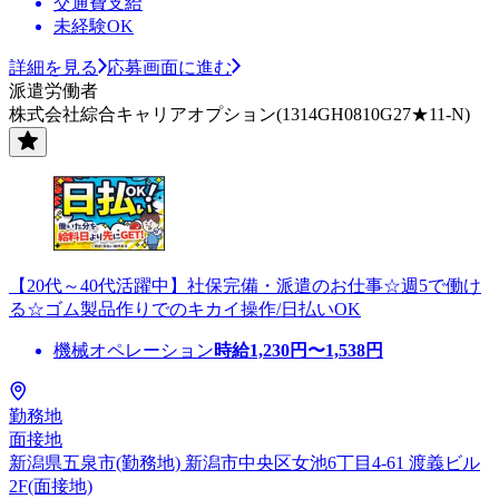
交通費支給
未経験OK
詳細を見る
応募画面に進む
派遣労働者
株式会社綜合キャリアオプション(1314GH0810G27★11-N)
【20代～40代活躍中】社保完備・派遣のお仕事☆週5で働け
る☆ゴム製品作りでのキカイ操作/日払いOK
機械オペレーション
時給
1,230
円〜
1,538
円
勤務地
面接地
新潟県五泉市(勤務地) 新潟市中央区女池6丁目4-61 渡義ビル
2F(面接地)