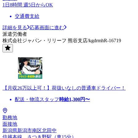
1日8時間 週5日からOK
交通費支給
詳細を見る
応募画面に進む
派遣労働者
株式会社ジャパン・リリーフ 熊谷支店/kgdrmhR-16719
【月収26万以上可！】荷扱いなしの普通車ドライバー！
配送・物流スタッフ
時給
1,300
円〜
勤務地
面接地
新潟県新潟市南区北田中
信越本線 さつき野駅（車15分）