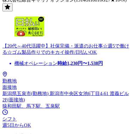
【20代～40代活躍中】社保完備・派遣のお仕事☆週5で働け
る☆ゴム製品作りでのキカイ操作/日払いOK
機械オペレーション
時給
1,230
円〜
1,538
円
勤務地
面接地
新潟県五泉市(勤務地) 新潟市中央区女池6丁目4-61 渡義ビル
2F(面接地)
猿和田駅、馬下駅、五泉駅
シフト
週5日からOK