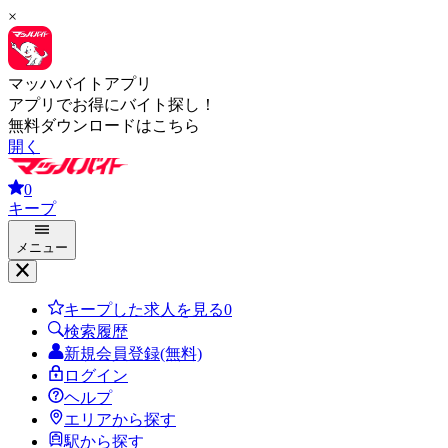
×
マッハバイトアプリ
アプリでお得にバイト探し！
無料ダウンロードはこちら
開く
0
キープ
メニュー
キープした求人を見る
0
検索履歴
新規会員登録(無料)
ログイン
ヘルプ
エリアから探す
駅から探す