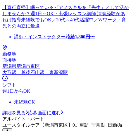
【直行直帰】眠っているピアノスキルを「先生」として活か
しませんか？週1日～OK・出張レッスン講師 演奏経験があ
れば指導未経験でもOK／20代～40代活躍中／Wワーク・育
児との両立に最適
講師・インストラクター
時給
1,800
円〜
勤務地
面接地
新潟県新潟市東区
大形駅、越後石山駅、東新潟駅
シフト
週1日からOK
未経験OK
詳細を見る
応募画面に進む
アルバイト・パート
ユースタイルケア【新潟市東区】01_重訪_非常勤_日勤/Ja