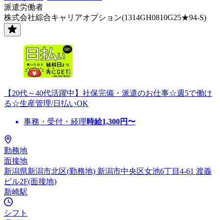
派遣労働者
株式会社綜合キャリアオプション(1314GH0810G25★94-S)
【20代～40代活躍中】社保完備・派遣のお仕事☆週5で働け
る☆生産管理/日払いOK
事務・受付・経理
時給
1,300
円〜
勤務地
面接地
新潟県新潟市北区(勤務地) 新潟市中央区女池6丁目4-61 渡義
ビル2F(面接地)
新崎駅
シフト