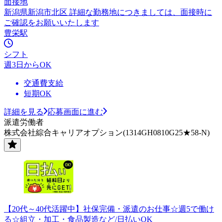
面接地
新潟県新潟市北区 詳細な勤務地につきましては、面接時に
ご確認をお願いいたします
豊栄駅
シフト
週3日からOK
交通費支給
短期OK
詳細を見る
応募画面に進む
派遣労働者
株式会社綜合キャリアオプション(1314GH0810G25★58-N)
【20代～40代活躍中】社保完備・派遣のお仕事☆週5で働け
る☆組立・加工・食品製造など/日払いOK