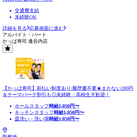
交通費支給
未経験OK
詳細を見る
応募画面に進む
アルバイト・パート
かっぱ寿司 逢谷内店
【かっぱ寿司】前払い制度あり/履歴書不要★まかない200円
＆テーマパーク割引も◎未経験・高校生大歓迎！
ホールスタッフ
時給
1,050
円〜
キッチンスタッフ
時給
1,050
円〜
皿洗い・洗い場
時給
1,050
円〜
勤務地