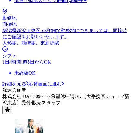
配送・物流スタッフ
時給
1,200
円〜
勤務地
面接地
新潟県新潟市東区 ※詳細な勤務地につきましては、面接時
にご確認をお願いいたします。
大形駅、新崎駅、東新潟駅
シフト
1日4時間 週5日からOK
未経験OK
詳細を見る
応募画面に進む
派遣労働者
株式会社iDA/13096116 希望休申請OK【大手携帯ショップ新
潟東店】受付/販売スタッフ