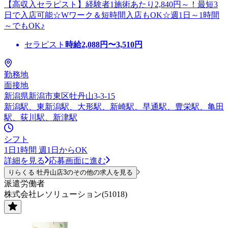
【高収入セラピスト】経験者1施術あたり2,840円～！最短3
日で入店可能☆Wワーク＆短時間入店もOK☆週1日～1時間
～でもOK♪
セラピスト
時給
2,088
円〜
3,510
円
勤務地
面接地
新潟県新潟市東区牡丹山3-3-15
新潟駅、東新潟駅、大形駅、新崎駅、早通駅、豊栄駅、亀田
駅、荻川駅、新津駅
シフト
1日1時間 週1日からOK
詳細を見る
応募画面に進む
りらくる 牡丹山店3のその他の求人を見る
派遣労働者
株式会社レソリューション(51018)