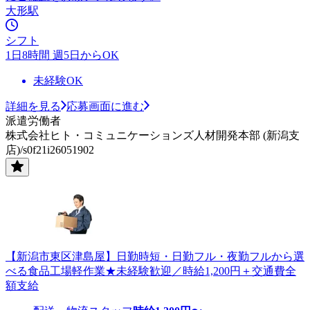
大形駅
シフト
1日8時間 週5日からOK
未経験OK
詳細を見る
応募画面に進む
派遣労働者
株式会社ヒト・コミュニケーションズ人材開発本部 (新潟支
店)/s0f21i26051902
【新潟市東区津島屋】日勤時短・日勤フル・夜勤フルから選
べる食品工場軽作業★未経験歓迎／時給1,200円＋交通費全
額支給