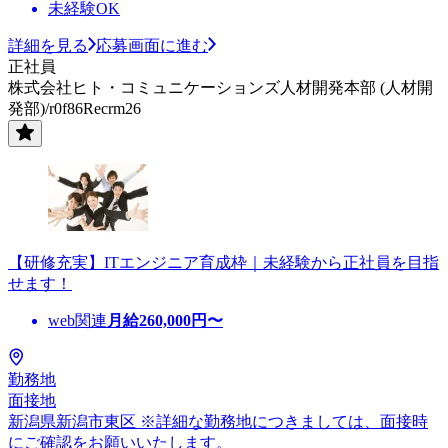
未経験OK
詳細を見る
応募画面に進む
正社員
株式会社ヒト・コミュニケーションズ人材開発本部 (人材開
発部)/r0f86Recrm26
【研修充実】ITエンジニア育成枠｜未経験から正社員を目指
せます！
web関連
月給
260,000
円〜
勤務地
面接地
新潟県新潟市東区 ※詳細な勤務地につきましては、面接時
にご確認をお願いいたします。