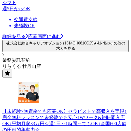
シフト
週5日からOK
交通費支給
未経験OK
詳細を見る
応募画面に進む
株式会社綜合キャリアオプション(1314GH0810G25★41-N)のその他の
求人を見る
業務委託契約
りらくる 牡丹山店
【未経験×無資格でも応募OK】セラピストで高収入を実現♪
完全無料レッスンで未経験でも安心♪Wワーク&短時間入店
OK♪平均月収33万円☆週1日～1時間～でもOK♪全国600店舗
の圧倒的集客力☆