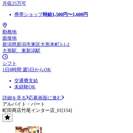
月収25万可
携帯ショップ
時給
1,500
円〜
1,600
円
勤務地
面接地
新潟県新潟市東区大形本町3-1-2
大形駅、東新潟駅
シフト
1日8時間 週5日からOK
交通費支給
未経験OK
詳細を見る
応募画面に進む
アルバイト・パート
町田商店竹尾インター店_01[154]