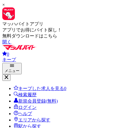
×
マッハバイトアプリ
アプリでお得にバイト探し！
無料ダウンロードはこちら
開く
0
キープ
メニュー
キープした求人を見る
0
検索履歴
新規会員登録(無料)
ログイン
ヘルプ
エリアから探す
駅から探す