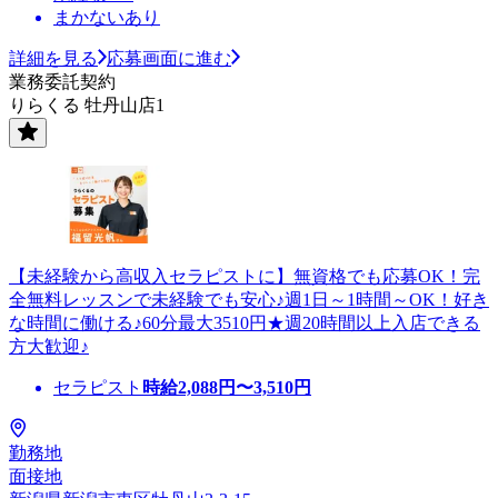
まかないあり
詳細を見る
応募画面に進む
業務委託契約
りらくる 牡丹山店1
【未経験から高収入セラピストに】無資格でも応募OK！完
全無料レッスンで未経験でも安心♪週1日～1時間～OK！好き
な時間に働ける♪60分最大3510円★週20時間以上入店できる
方大歓迎♪
セラピスト
時給
2,088
円〜
3,510
円
勤務地
面接地