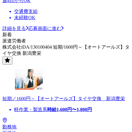
週4日からOK
交通費支給
未経験OK
詳細を見る
応募画面に進む
新着
派遣労働者
株式会社iDA/130100404 短期/1600円～【オートアールズ】タ
イヤ交換 新潟豊栄
短期／1600円～【オートアールズ】タイヤ交換 新潟豊栄
軽作業・製造系
時給
1,600
円〜
1,800
円
勤務地