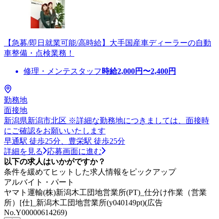
【急募/即日就業可能/高時給】大手国産車ディーラーの自動
車整備・点検業務！
修理・メンテスタッフ
時給
2,000
円〜
2,400
円
勤務地
面接地
新潟県新潟市北区 ※詳細な勤務地につきましては、面接時
にご確認をお願いいたします
早通駅 徒歩25分、豊栄駅 徒歩25分
詳細を見る
応募画面に進む
以下の求人はいかがですか？
条件を緩めてヒットした求人情報をピックアップ
アルバイト・パート
ヤマト運輸(株)新潟木工団地営業所(PT)_仕分け作業（営業
所）[仕]_新潟木工団地営業所(y040149pt)(広告
No.Y00000614269)