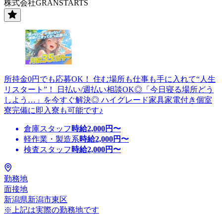
株式会社GRANSTARTS
所持金0円でも応募OK！ 住む場所も仕事も手に入れて“人生
リスタート”！ 日払い/週払い相談OK◎「今日寝る場所どう
しよう…」を今すぐ解決◎ ハイグレード家具家電付き個室
寮完備に即入寮も可能です♪
倉庫スタッフ
時給
2,000
円〜
軽作業・製造系
時給
2,000
円〜
検査スタッフ
時給
2,000
円〜
勤務地
面接地
新潟県新潟市東区
※上記は実際の勤務地です