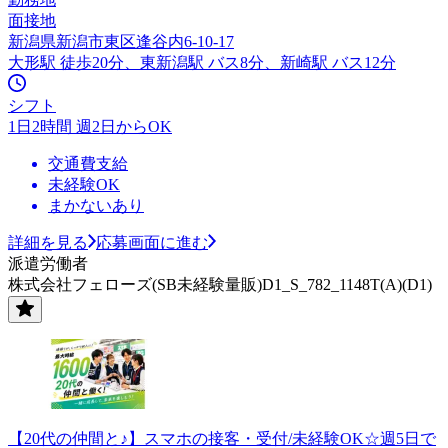
面接地
新潟県新潟市東区逢谷内6-10-17
大形駅 徒歩20分、東新潟駅 バス8分、新崎駅 バス12分
シフト
1日2時間 週2日からOK
交通費支給
未経験OK
まかないあり
詳細を見る
応募画面に進む
派遣労働者
株式会社フェローズ(SB未経験量販)D1_S_782_1148T(A)(D1)
【20代の仲間と♪】スマホの接客・受付/未経験OK☆週5日で