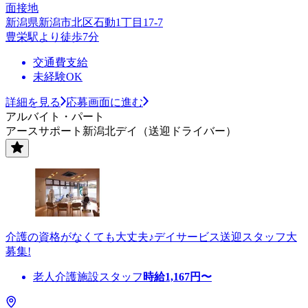
面接地
新潟県新潟市北区石動1丁目17-7
豊栄駅より徒歩7分
交通費支給
未経験OK
詳細を見る
応募画面に進む
アルバイト・パート
アースサポート新潟北デイ（送迎ドライバー）
介護の資格がなくても大丈夫♪デイサービス送迎スタッフ大
募集!
老人介護施設スタッフ
時給
1,167
円〜