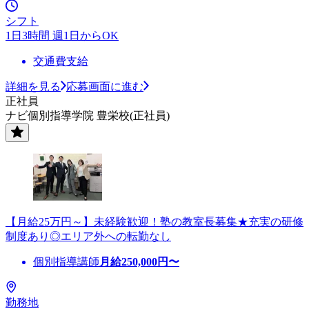
シフト
1日3時間 週1日からOK
交通費支給
詳細を見る
応募画面に進む
正社員
ナビ個別指導学院 豊栄校(正社員)
【月給25万円～】未経験歓迎！塾の教室長募集★充実の研修
制度あり◎エリア外への転勤なし
個別指導講師
月給
250,000
円〜
勤務地