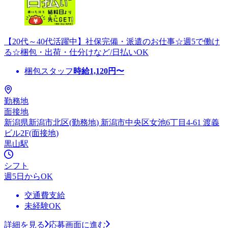
【20代～40代活躍中】社保完備・派遣のお仕事☆週5で働け
る☆梱包・出荷・仕分けなど/日払いOK
梱包スタッフ
時給
1,120
円〜
勤務地
面接地
新潟県新潟市北区(勤務地) 新潟市中央区女池6丁目4-61 渡義
ビル2F(面接地)
黒山駅
シフト
週5日からOK
交通費支給
未経験OK
詳細を見る
応募画面に進む