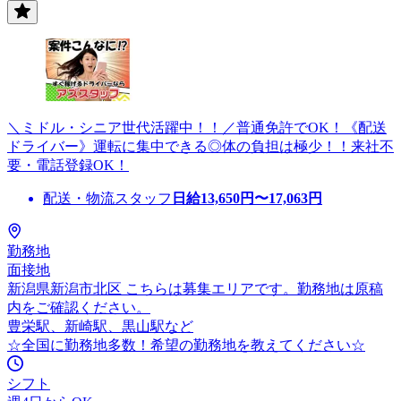
＼ミドル・シニア世代活躍中！！／普通免許でOK！《配送
ドライバー》運転に集中できる◎体の負担は極少！！来社不
要・電話登録OK！
配送・物流スタッフ
日給
13,650
円〜
17,063
円
勤務地
面接地
新潟県新潟市北区 こちらは募集エリアです。勤務地は原稿
内をご確認ください。
豊栄駅、新崎駅、黒山駅など
☆全国に勤務地多数！希望の勤務地を教えてください☆
シフト