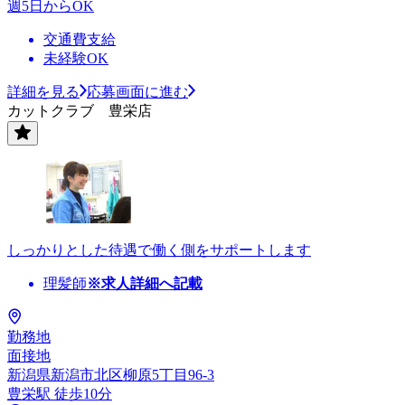
週5日からOK
交通費支給
未経験OK
詳細を見る
応募画面に進む
カットクラブ 豊栄店
しっかりとした待遇で働く側をサポートします
理髪師
※求人詳細へ記載
勤務地
面接地
新潟県新潟市北区柳原5丁目96-3
豊栄駅 徒歩10分