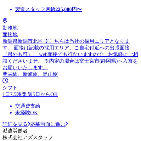
製造スタッフ
月給
225,000
円〜
勤務地
面接地
新潟県新潟市北区 ※こちらは当社の採用エリアとなりま
す。 面接は記載の採用エリア、ご自宅付近への出張面接
（県外も可）、 web面接でも行ないますので、お気軽にご相
談くださいませ。 ※内定の場合は富士宮市(静岡県)へ入寮を
お願いいたします。
豊栄駅、新崎駅、黒山駅
シフト
1日7.5時間 週5日からOK
交通費支給
未経験OK
詳細を見る
応募画面に進む
派遣労働者
株式会社アズスタッフ