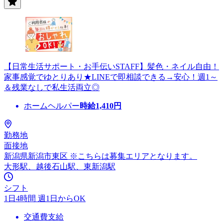
【日常生活サポート・お手伝いSTAFF】髪色・ネイル自由！
家事感覚でゆとりあり★LINEで即相談できる→安心！週1～
＆残業なしで私生活両立◎
ホームヘルパー
時給
1,410
円
勤務地
面接地
新潟県新潟市東区 ※こちらは募集エリアとなります。
大形駅、越後石山駅、東新潟駅
シフト
1日4時間 週1日からOK
交通費支給