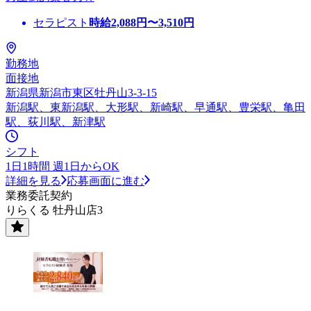
セラピスト
時給
2,088
円〜
3,510
円
勤務地
面接地
新潟県新潟市東区牡丹山3-3-15
新潟駅、東新潟駅、大形駅、新崎駅、早通駅、豊栄駅、亀田
駅、荻川駅、新津駅
シフト
1日1時間 週1日からOK
詳細を見る
応募画面に進む
業務委託契約
りらくる 牡丹山店3