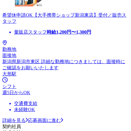
希望休申請OK【大手携帯ショップ新潟東店】受付／販売ス
タッフ
量販店スタッフ
時給
1,200
円〜
1,300
円
勤務地
面接地
新潟県新潟市東区 詳細な勤務地につきましては、面接時に
ご確認をお願いいたします
大形駅
シフト
週5日からOK
交通費支給
未経験OK
詳細を見る
応募画面に進む
契約社員