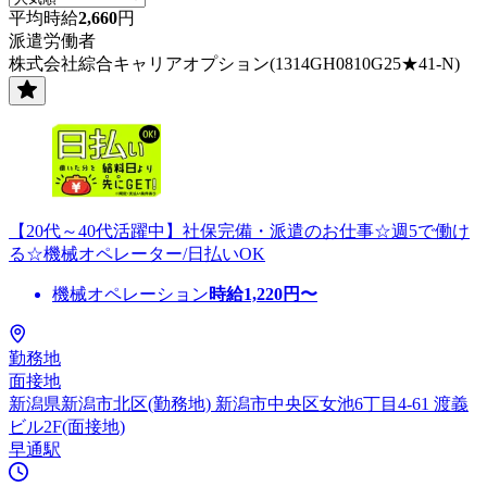
平均時給
2,660
円
派遣労働者
株式会社綜合キャリアオプション(1314GH0810G25★41-N)
【20代～40代活躍中】社保完備・派遣のお仕事☆週5で働け
る☆機械オペレーター/日払いOK
機械オペレーション
時給
1,220
円〜
勤務地
面接地
新潟県新潟市北区(勤務地) 新潟市中央区女池6丁目4-61 渡義
ビル2F(面接地)
早通駅