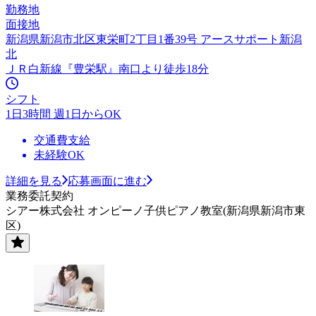
勤務地
面接地
新潟県新潟市北区東栄町2丁目1番39号 アースサポート新潟
北
ＪＲ白新線『豊栄駅』南口より徒歩18分
シフト
1日3時間 週1日からOK
交通費支給
未経験OK
詳細を見る
応募画面に進む
業務委託契約
シアー株式会社 オンピーノ子供ピアノ教室(新潟県新潟市東
区)