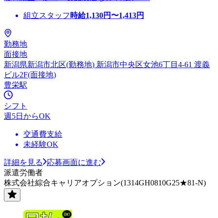
組立スタッフ
時給
1,130
円〜
1,413
円
勤務地
面接地
新潟県新潟市北区(勤務地) 新潟市中央区女池6丁目4-61 渡義
ビル2F(面接地)
豊栄駅
シフト
週5日からOK
交通費支給
未経験OK
詳細を見る
応募画面に進む
派遣労働者
株式会社綜合キャリアオプション(1314GH0810G25★81-N)