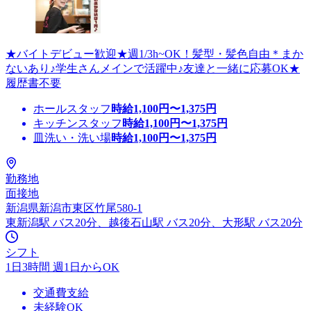
★バイトデビュー歓迎★週1/3h~OK！髪型・髪色自由＊まか
ないあり♪学生さんメインで活躍中♪友達と一緒に応募OK★
履歴書不要
ホールスタッフ
時給
1,100
円〜
1,375
円
キッチンスタッフ
時給
1,100
円〜
1,375
円
皿洗い・洗い場
時給
1,100
円〜
1,375
円
勤務地
面接地
新潟県新潟市東区竹尾580-1
東新潟駅 バス20分、越後石山駅 バス20分、大形駅 バス20分
シフト
1日3時間 週1日からOK
交通費支給
未経験OK