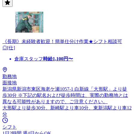
《長期》未経験者歓迎！簡単仕分け作業★シフト相談可
◎[仕]
倉庫スタッフ
時給
1,100
円〜
勤務地
面接地
新潟県新潟市東区海老ケ瀬1057-1 白新線「大形駅」より徒
歩30分 ※下記の駅名および徒歩時間は、実際の勤務地とは
異なる可能性がありますので、ご注意ください。
大形駅より徒歩30分、新崎駅より車10分、東新潟駅より車12
分
シフト
1日2時間 週4日からOK