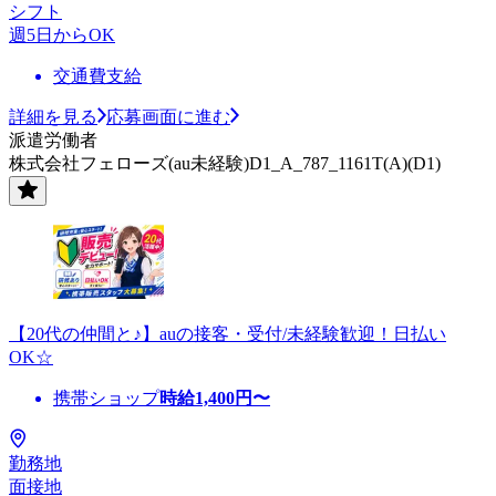
シフト
週5日からOK
交通費支給
詳細を見る
応募画面に進む
派遣労働者
株式会社フェローズ(au未経験)D1_A_787_1161T(A)(D1)
【20代の仲間と♪】auの接客・受付/未経験歓迎！日払い
OK☆
携帯ショップ
時給
1,400
円〜
勤務地
面接地