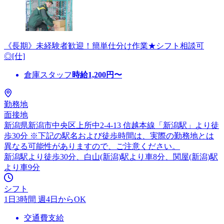
《長期》未経験者歓迎！簡単仕分け作業★シフト相談可
◎[仕]
倉庫スタッフ
時給
1,200
円〜
勤務地
面接地
新潟県新潟市中央区上所中2-4-13 信越本線「新潟駅」より徒
歩30分 ※下記の駅名および徒歩時間は、実際の勤務地とは
異なる可能性がありますので、ご注意ください。
新潟駅より徒歩30分、白山(新潟)駅より車8分、関屋(新潟)駅
より車9分
シフト
1日3時間 週4日からOK
交通費支給