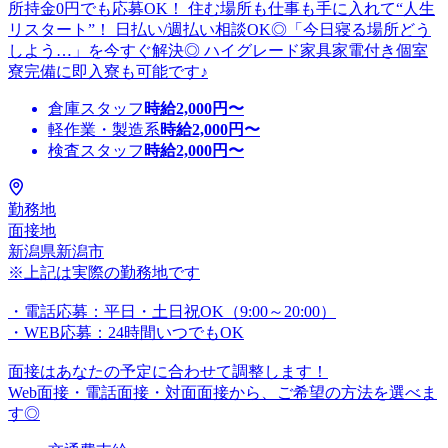
所持金0円でも応募OK！ 住む場所も仕事も手に入れて“人生
リスタート”！ 日払い/週払い相談OK◎「今日寝る場所どう
しよう…」を今すぐ解決◎ ハイグレード家具家電付き個室
寮完備に即入寮も可能です♪
倉庫スタッフ
時給
2,000
円〜
軽作業・製造系
時給
2,000
円〜
検査スタッフ
時給
2,000
円〜
勤務地
面接地
新潟県新潟市
※上記は実際の勤務地です
・電話応募：平日・土日祝OK（9:00～20:00）
・WEB応募：24時間いつでもOK
面接はあなたの予定に合わせて調整します！
Web面接・電話面接・対面面接から、ご希望の方法を選べま
す◎