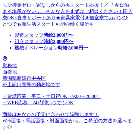
＼所持金ゼロ・家なしからの再スタート応援！／ 「今日泊
まる場所がない…」そんな方もまずはご相談ください！即入
寮OK×食事サポートあり★家具家電付き個室寮でカバンひ
とつでも新生活スタート可能◎働く場所も
製造スタッフ
時給
2,000
円〜
組立スタッフ
時給
2,000
円〜
機械オペレーション
時給
2,000
円〜
勤務地
面接地
新潟県新潟市中央区
※上記は実際の勤務地です
・電話応募：平日・土日祝OK（9:00～20:00）
・WEB応募：24時間いつでもOK
面接はあなたの予定に合わせて調整します！
Web面接・電話面接・対面面接から、ご希望の方法を選べま
す◎