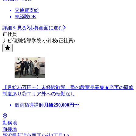
交通費支給
未経験OK
詳細を見る
応募画面に進む
正社員
ナビ個別指導学院 小針校(正社員)
【月給25万円～】未経験歓迎！塾の教室長募集★充実の研修
制度あり◎エリア外への転勤なし
個別指導講師
月給
250,000
円〜
勤務地
面接地
新潟県新潟市西区小針1丁目1-3