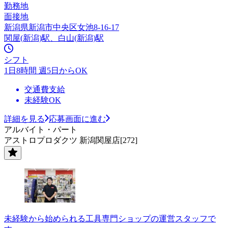
勤務地
面接地
新潟県新潟市中央区女池8-16-17
関屋(新潟)駅、白山(新潟)駅
シフト
1日8時間 週5日からOK
交通費支給
未経験OK
詳細を見る
応募画面に進む
アルバイト・パート
アストロプロダクツ 新潟関屋店[272]
未経験から始められる工具専門ショップの運営スタッフで