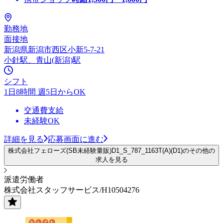
勤務地
面接地
新潟県新潟市西区小新5-7-21
小針駅、青山(新潟)駅
シフト
1日8時間 週5日からOK
交通費支給
未経験OK
詳細を見る
応募画面に進む
株式会社フェローズ(SB未経験量販)D1_S_787_1163T(A)(D1)のその他の
求人を見る
派遣労働者
株式会社スタッフサービス/H10504276