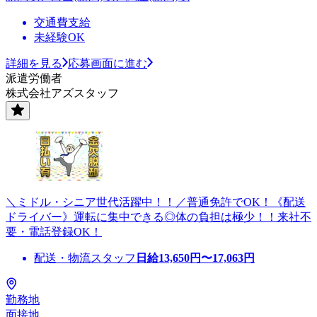
交通費支給
未経験OK
詳細を見る
応募画面に進む
派遣労働者
株式会社アズスタッフ
＼ミドル・シニア世代活躍中！！／普通免許でOK！《配送
ドライバー》運転に集中できる◎体の負担は極少！！来社不
要・電話登録OK！
配送・物流スタッフ
日給
13,650
円〜
17,063
円
勤務地
面接地