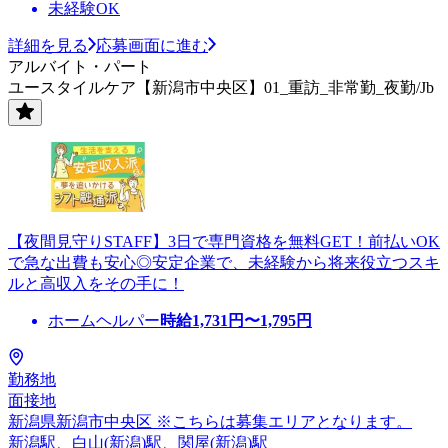
未経験OK
詳細を見る
応募画面に進む
アルバイト・パート
ユースタイルケア【新潟市中央区】01_重訪_非常勤_夜勤/Jb
【夜間見守りSTAFF】3日で専門資格を無料GET！前払いOK
で急な出費も安心◎安定企業で、未経験から将来役立つスキ
ルと高収入をその手に！
ホームヘルパー
時給
1,731
円〜
1,795
円
勤務地
面接地
新潟県新潟市中央区 ※こちらは募集エリアとなります。
新潟駅、白山(新潟)駅、関屋(新潟)駅