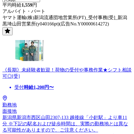
平均時給
1,559
円
アルバイト・パート
ヤマト運輸(株)新潟流通団地営業所(PT)_受付事務[受]_新潟
黒埼山田営業所(y040166pt)(広告No.Y00000614272)
《長期》未経験者歓迎！荷物の受付や事務作業★シフト相談
可◎[受]
受付
時給
1,200
円〜
勤務地
面接地
新潟県新潟市西区山田2307-133 越後線「小針駅」より車11
分 ※下記の駅名および徒歩時間は、実際の勤務地とは異な
る可能性がありますので、ご注意ください。