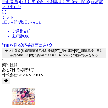
青山(新潟)駅より車10分、小針駅より車10分、関屋(新潟)駅
より車13分
シフト
1日3時間 週5日からOK
交通費支給
未経験OK
詳細を見る
応募画面に進む
ヤマト運輸(株)新潟流通団地営業所(PT)_受付事務[受]_新潟黒埼山田営
業所(y040166pt)(広告No.Y00000614272)のその他の求人を見る
契約社員
あと7日で掲載終了
株式会社GRANSTARTS