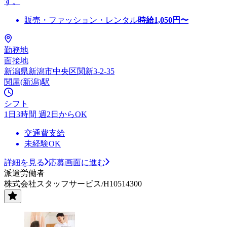
す。
販売・ファッション・レンタル
時給
1,050
円〜
勤務地
面接地
新潟県新潟市中央区関新3-2-35
関屋(新潟)駅
シフト
1日3時間 週2日からOK
交通費支給
未経験OK
詳細を見る
応募画面に進む
派遣労働者
株式会社スタッフサービス/H10514300