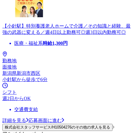
【小針駅】特別養護老人ホームで介護／その知識と経験、最
強の武器に変える／週4日以上勤務可◎週3日以内勤務可◎
医療・福祉系
時給
1,300
円
勤務地
面接地
新潟県新潟市西区
小針駅から徒歩で6分
シフト
週2日からOK
交通費支給
詳細を見る
応募画面に進む
株式会社スタッフサービス/H10504276のその他の求人を見る