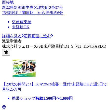
面接地
新潟県新潟市中央区堀割町2番37号
JR越後線「関屋駅」から徒歩約6分
交通費支給
未経験OK
詳細を見る
応募画面に進む
派遣労働者
株式会社フェローズ(SB未経験量販)D1_S_783_1154T(A)(D1)
【20代の仲間と♪】スマホの接客・受付/未経験OK☆週5日で
月収25万可
携帯ショップ
時給
1,500
円〜
1,600
円