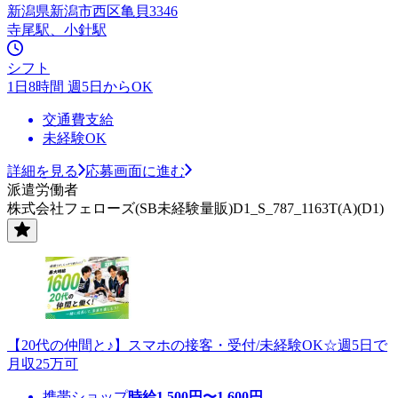
新潟県新潟市西区亀貝3346
寺尾駅、小針駅
シフト
1日8時間 週5日からOK
交通費支給
未経験OK
詳細を見る
応募画面に進む
派遣労働者
株式会社フェローズ(SB未経験量販)D1_S_787_1163T(A)(D1)
【20代の仲間と♪】スマホの接客・受付/未経験OK☆週5日で
月収25万可
携帯ショップ
時給
1,500
円〜
1,600
円