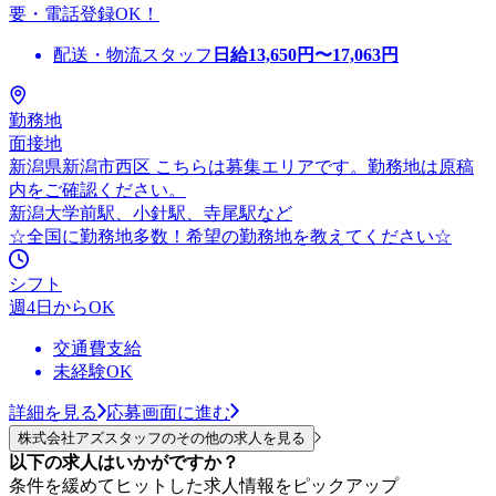
要・電話登録OK！
配送・物流スタッフ
日給
13,650
円〜
17,063
円
勤務地
面接地
新潟県新潟市西区 こちらは募集エリアです。勤務地は原稿
内をご確認ください。
新潟大学前駅、小針駅、寺尾駅など
☆全国に勤務地多数！希望の勤務地を教えてください☆
シフト
週4日からOK
交通費支給
未経験OK
詳細を見る
応募画面に進む
株式会社アズスタッフのその他の求人を見る
以下の求人はいかがですか？
条件を緩めてヒットした求人情報をピックアップ