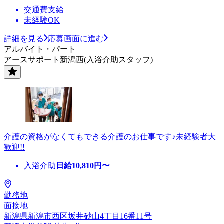
交通費支給
未経験OK
詳細を見る
応募画面に進む
アルバイト・パート
アースサポート新潟西(入浴介助スタッフ)
介護の資格がなくてもできる介護のお仕事です♪未経験者大
歓迎!!
入浴介助
日給
10,810
円〜
勤務地
面接地
新潟県新潟市西区坂井砂山4丁目16番11号