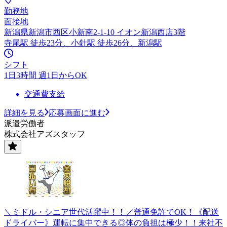
勤務地
面接地
新潟県新潟市西区小新南2-1-10 イオン新潟西店3階
寺尾駅 徒歩23分、小針駅 徒歩26分、新潟駅
シフト
1日3時間 週1日からOK
交通費支給
詳細を見る
応募画面に進む
派遣労働者
株式会社アズスタッフ
＼ミドル・シニア世代活躍中！！／普通免許でOK！《配送
ドライバー》運転に集中できる◎体の負担は極少！！来社不