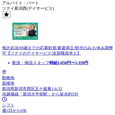
アルバイト・パート
ツクイ新潟西(デイサービス)
免許必須/69歳までの応募歓迎/家庭両立/朝夕のみ/お休み調整
可【ツクイのデイサービス/送迎職員求人】
配送・物流スタッフ
時給
1,050
円〜
1,359
円
勤務地
面接地
新潟県新潟市西区五十嵐東1-6-32
JR越後線「新潟大学前駅」から徒歩約5分
シフト
週1日からOK