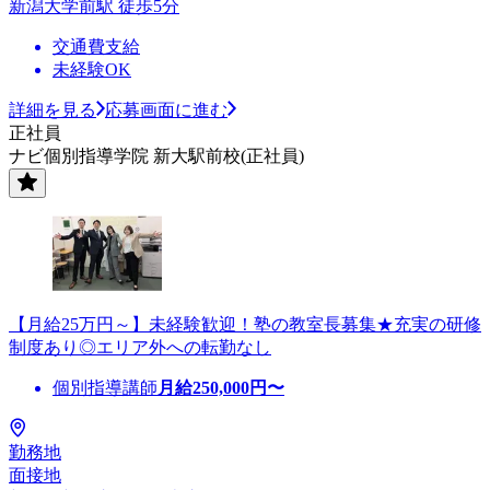
新潟大学前駅 徒歩5分
交通費支給
未経験OK
詳細を見る
応募画面に進む
正社員
ナビ個別指導学院 新大駅前校(正社員)
【月給25万円～】未経験歓迎！塾の教室長募集★充実の研修
制度あり◎エリア外への転勤なし
個別指導講師
月給
250,000
円〜
勤務地
面接地