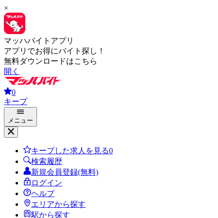
×
マッハバイトアプリ
アプリでお得にバイト探し！
無料ダウンロードはこちら
開く
0
キープ
メニュー
キープした求人を見る
0
検索履歴
新規会員登録(無料)
ログイン
ヘルプ
エリアから探す
駅から探す