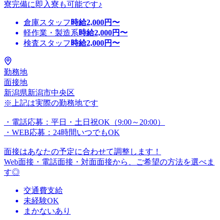
寮完備に即入寮も可能です♪
倉庫スタッフ
時給
2,000
円〜
軽作業・製造系
時給
2,000
円〜
検査スタッフ
時給
2,000
円〜
勤務地
面接地
新潟県新潟市中央区
※上記は実際の勤務地です
・電話応募：平日・土日祝OK（9:00～20:00）
・WEB応募：24時間いつでもOK
面接はあなたの予定に合わせて調整します！
Web面接・電話面接・対面面接から、ご希望の方法を選べま
す◎
交通費支給
未経験OK
まかないあり