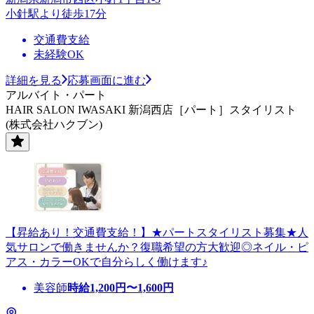
小針駅より徒歩17分
交通費支給
未経験OK
詳細を見る
応募画面に進む
アルバイト・パート
HAIR SALON IWASAKI 新潟西店［パート］スタイリスト
(株式会社ハクブン)
【昇給あり！交通費支給！】★パートスタイリスト募集★人
気サロンで働きませんか？復職希望の方大歓迎◎ネイル・ピ
アス・カラーOKで自分らしく働けます♪
美容師
時給
1,200
円〜
1,600
円