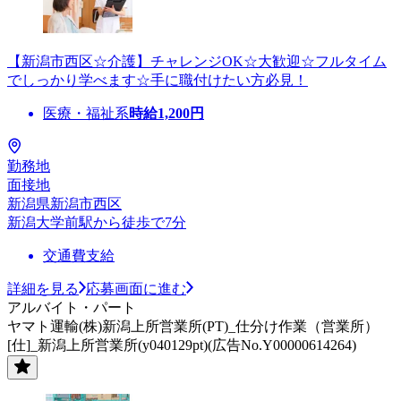
【新潟市西区☆介護】チャレンジOK☆大歓迎☆フルタイム
でしっかり学べます☆手に職付けたい方必見！
医療・福祉系
時給
1,200
円
勤務地
面接地
新潟県新潟市西区
新潟大学前駅から徒歩で7分
交通費支給
詳細を見る
応募画面に進む
アルバイト・パート
ヤマト運輸(株)新潟上所営業所(PT)_仕分け作業（営業所）
[仕]_新潟上所営業所(y040129pt)(広告No.Y00000614264)