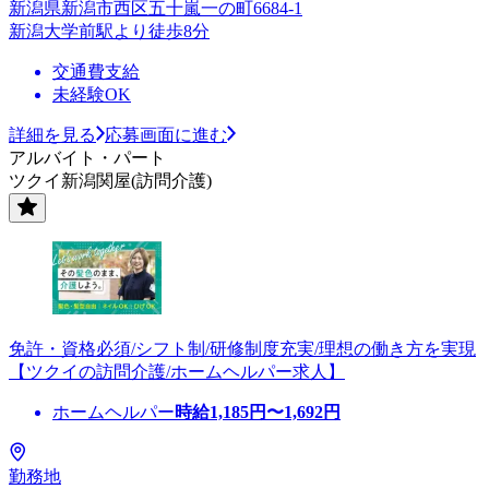
新潟県新潟市西区五十嵐一の町6684-1
新潟大学前駅より徒歩8分
交通費支給
未経験OK
詳細を見る
応募画面に進む
アルバイト・パート
ツクイ新潟関屋(訪問介護)
免許・資格必須/シフト制/研修制度充実/理想の働き方を実現
【ツクイの訪問介護/ホームヘルパー求人】
ホームヘルパー
時給
1,185
円〜
1,692
円
勤務地