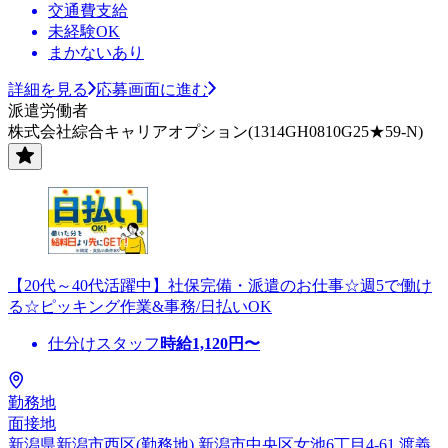
交通費支給
未経験OK
まかないあり
詳細を見る
応募画面に進む
派遣労働者
株式会社綜合キャリアオプション(1314GH0810G25★59-N)
【20代～40代活躍中】社保完備・派遣のお仕事☆週5で働け
る☆ピッキング作業&事務/日払いOK
仕分けスタッフ
時給
1,120
円〜
勤務地
面接地
新潟県新潟市西区(勤務地) 新潟市中央区女池6丁目4-61 渡義