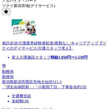
アルバイト・パート
ツクイ新潟寺地(デイサービス)
免許必須/介護業界経験者歓迎/夜勤なし/キャリアアップ【ツ
クイのデイサービス/介護スタッフ求人】
老人介護施設スタッフ
時給
1,050
円〜
1,539
円
勤務地
面接地
新潟県新潟市西区寺地大仙坊511-3
「済生会病院前」/「小新四丁目」下車徒歩約5分
交通費支給
未経験OK