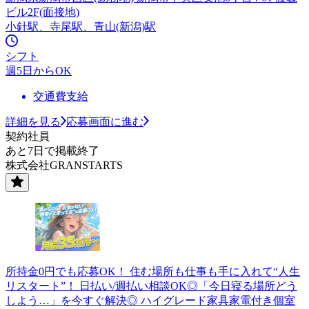
ビル2F(面接地)
小針駅、寺尾駅、青山(新潟)駅
シフト
週5日からOK
交通費支給
詳細を見る
応募画面に進む
契約社員
あと7日で掲載終了
株式会社GRANSTARTS
所持金0円でも応募OK！ 住む場所も仕事も手に入れて“人生
リスタート”！ 日払い/週払い相談OK◎「今日寝る場所どう
しよう…」を今すぐ解決◎ ハイグレード家具家電付き個室