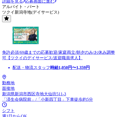
詳細を見る
応募画面に進む
アルバイト・パート
ツクイ新潟寺地(デイサービス)
免許必須/69歳までの応募歓迎/家庭両立/朝夕のみ/お休み調整
可【ツクイのデイサービス/送迎職員求人】
配送・物流スタッフ
時給
1,050
円〜
1,359
円
勤務地
面接地
新潟県新潟市西区寺地大仙坊511-3
「済生会病院前」/「小新四丁目」下車徒歩約5分
シフト
週1日からOK