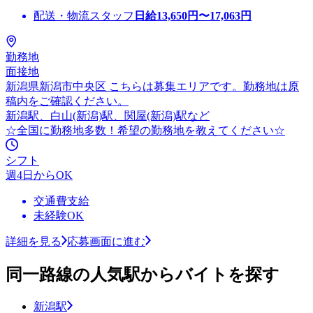
配送・物流スタッフ
日給
13,650
円〜
17,063
円
勤務地
面接地
新潟県新潟市中央区 こちらは募集エリアです。勤務地は原
稿内をご確認ください。
新潟駅、白山(新潟)駅、関屋(新潟)駅など
☆全国に勤務地多数！希望の勤務地を教えてください☆
シフト
週4日からOK
交通費支給
未経験OK
詳細を見る
応募画面に進む
同一路線の人気駅からバイトを探す
新潟駅