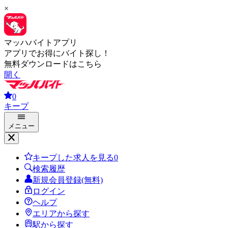
×
マッハバイトアプリ
アプリでお得にバイト探し！
無料ダウンロードはこちら
開く
0
キープ
メニュー
キープした求人を見る
0
検索履歴
新規会員登録(無料)
ログイン
ヘルプ
エリアから探す
駅から探す