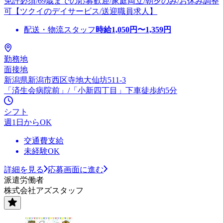
免許必須/69歳までの応募歓迎/家庭両立/朝夕のみ/お休み調整
可【ツクイのデイサービス/送迎職員求人】
配送・物流スタッフ
時給
1,050
円〜
1,359
円
勤務地
面接地
新潟県新潟市西区寺地大仙坊511-3
「済生会病院前」/「小新四丁目」下車徒歩約5分
シフト
週1日からOK
交通費支給
未経験OK
詳細を見る
応募画面に進む
派遣労働者
株式会社アズスタッフ