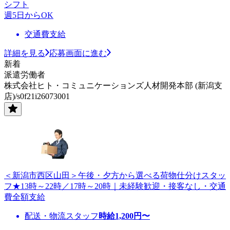
シフト
週5日からOK
交通費支給
詳細を見る
応募画面に進む
新着
派遣労働者
株式会社ヒト・コミュニケーションズ人材開発本部 (新潟支
店)/s0f21i26073001
＜新潟市西区山田＞午後・夕方から選べる荷物仕分けスタッ
フ★13時～22時／17時～20時｜未経験歓迎・接客なし・交通
費全額支給
配送・物流スタッフ
時給
1,200
円〜