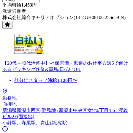
平均時給
1,453
円
派遣労働者
株式会社綜合キャリアオプション(1314GH0810G25★59-N)
【20代～40代活躍中】社保完備・派遣のお仕事☆週5で働け
る☆ピッキング作業&事務/日払いOK
仕分けスタッフ
時給
1,120
円〜
勤務地
面接地
新潟県新潟市西区(勤務地) 新潟市中央区女池6丁目4-61 渡義
ビル2F(面接地)
小針駅、寺尾駅、青山(新潟)駅