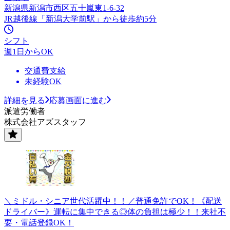
新潟県新潟市西区五十嵐東1-6-32
JR越後線「新潟大学前駅」から徒歩約5分
シフト
週1日からOK
交通費支給
未経験OK
詳細を見る
応募画面に進む
派遣労働者
株式会社アズスタッフ
＼ミドル・シニア世代活躍中！！／普通免許でOK！《配送
ドライバー》運転に集中できる◎体の負担は極少！！来社不
要・電話登録OK！