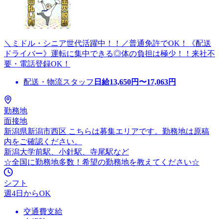
＼ミドル・シニア世代活躍中！！／普通免許でOK！《配送
ドライバー》運転に集中できる◎体の負担は極少！！来社不
要・電話登録OK！
配送・物流スタッフ
日給
13,650
円〜
17,063
円
勤務地
面接地
新潟県新潟市西区 こちらは募集エリアです。勤務地は原稿
内をご確認ください。
新潟大学前駅、小針駅、寺尾駅など
☆全国に勤務地多数！希望の勤務地を教えてください☆
シフト
週4日からOK
交通費支給