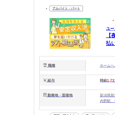
アルバイト・パート
ユー
【
払
将
職種
ホーム
給与
時給
1,73
勤務地・面接地
新潟県新
内野駅、