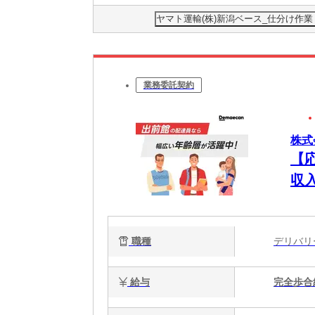
ヤマト運輸(株)新潟ベース_仕分け作業（ベ
業務委託契約
株式
【
収
職種
デリバ
給与
完全歩合