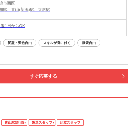
潟市西区
前駅、青山(新潟)駅、寺尾駅
 週1日からOK
髪型・髪色自由
スキルが身に付く
服装自由
すぐ応募する
青山駅(新潟)
製造スタッフ
組立スタッフ