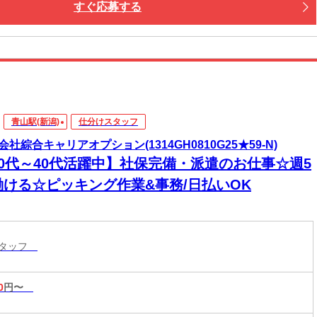
すぐ応募する
青山駅(新潟)
仕分けスタッフ
会社綜合キャリアオプション(1314GH0810G25★59-N)
20代～40代活躍中】社保完備・派遣のお仕事☆週5
働ける☆ピッキング作業&事務/日払いOK
スタッフ
0
円〜