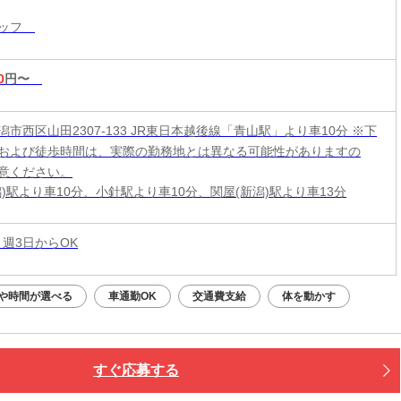
タッフ
0
円〜
市西区山田2307-133 JR東日本越後線「青山駅」より車10分 ※下
および徒歩時間は、実際の勤務地とは異なる可能性がありますの
意ください。
潟)駅より車10分、小針駅より車10分、関屋(新潟)駅より車13分
 週3日からOK
や時間が選べる
車通勤OK
交通費支給
体を動かす
すぐ応募する