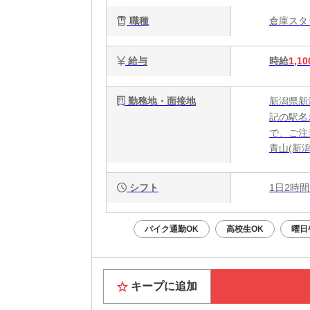
職種
倉庫ス
給与
時給
1,10
勤務地・面接地
新潟県新潟
記の駅名
で、ご注
青山(新
シフト
1日2時間
バイク通勤OK
高校生OK
曜日
キープに追加