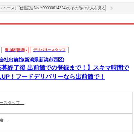
ース）[仕](広告No.Y00000614324)のその他の求人を見る
青山駅(新潟)
デリバリースタッフ
会社出前館(新潟県新潟市西区)
応募終了後 出前館での登録まで！】スキマ時間で
入UP！フードデリバリーなら出前館で！
リースタッフ
給