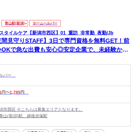
青山駅(新潟)
ホームヘルパー
スタイルケア【新潟市西区】01_重訪_非常勤_夜勤/Jb
夜間見守りSTAFF】3日で専門資格を無料GET！前
いOKで急な出費も安心◎安定企業で、未経験から
来役立つスキルと高収入をその手に！
ヘルパー
1
円〜
1,795
円
潟市西区 ※こちらは募集エリアとなります。
青山(新潟)駅、越後赤塚駅