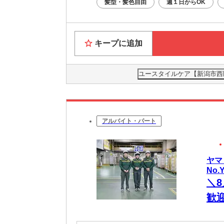
髪型・髪色自由
週１日からOK
キープに追加
ユースタイルケア【新潟市西区
アルバイト・パート
ヤマ
No.
＼
歓迎