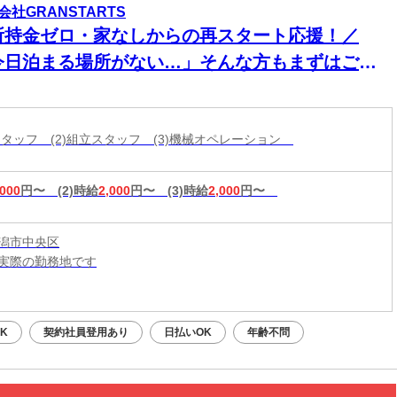
会社GRANSTARTS
所持金ゼロ・家なしからの再スタート応援！／
今日泊まる場所がない…」そんな方もまずはご相
ください！即入寮OK×食事サポートあり★家具家
付き個室寮でカバンひとつでも新生活スタート可
造スタッフ (2)組立スタッフ (3)機械オペレーション
◎働く場所も
,000
円〜
(2)時給
2,000
円〜
(3)時給
2,000
円〜
潟市中央区
実際の勤務地です
：平日・土日祝OK（9:00～20:00）
応募：24時間いつでもOK
K
契約社員登用あり
日払いOK
年齢不問
なたの予定に合わせて調整します！
接・電話面接・対面面接から、ご希望の方法を選べます◎