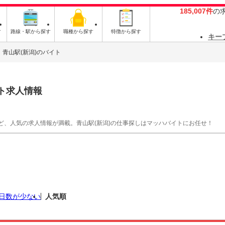
185,007件
の
す
路線・駅から探す
職種から探す
特徴から探す
キー
青山駅(新潟)のバイト
ト求人情報
ど、人気の求人情報が満載。青山駅(新潟)の仕事探しはマッハバイトにお任せ！
日数が少ない
人気順