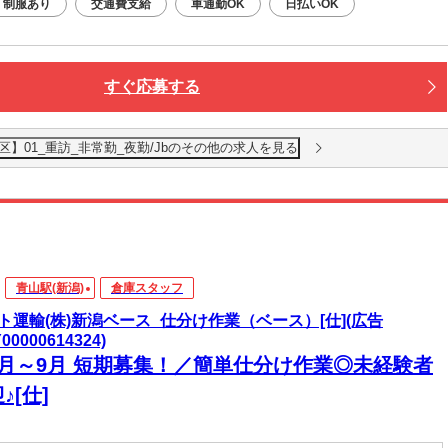
制服あり
交通費支給
車通勤OK
日払いOK
すぐ応募する
】01_重訪_非常勤_夜勤/Jbのその他の求人を見る
青山駅(新潟)
倉庫スタッフ
ト運輸(株)新潟ベース_仕分け作業（ベース）[仕](広告
Y00000614324)
8月～9月 短期募集！／簡単仕分け作業◎未経験者
♪[仕]