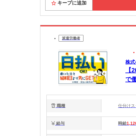
キープに追加
派遣労働者
株式
【
で
職種
仕分け
給与
時給
1,12