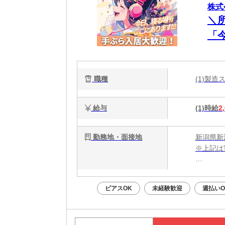
株式
＼
「
談
電
職種
(1)製
能
給与
(1)時給
2
勤務地・面接地
新潟県新
※上記は
・電話応募
・WEB
ピアスOK
未経験歓迎
週払いO
面接はあ
Web面