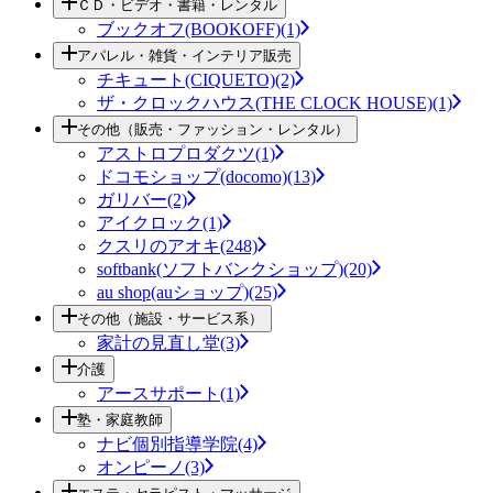
ＣＤ・ビデオ・書籍・レンタル
ブックオフ(BOOKOFF)(1)
アパレル・雑貨・インテリア販売
チキュート(CIQUETO)(2)
ザ・クロックハウス(THE CLOCK HOUSE)(1)
その他（販売・ファッション・レンタル）
アストロプロダクツ(1)
ドコモショップ(docomo)(13)
ガリバー(2)
アイクロック(1)
クスリのアオキ(248)
softbank(ソフトバンクショップ)(20)
au shop(auショップ)(25)
その他（施設・サービス系）
家計の見直し堂(3)
介護
アースサポート(1)
塾・家庭教師
ナビ個別指導学院(4)
オンピーノ(3)