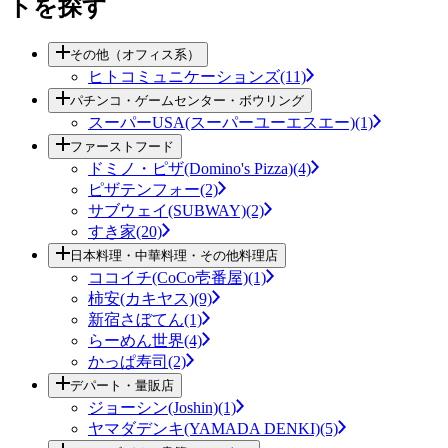
トを探す
その他（オフィス系）
ヒトコミュニケーションズ(11)
パチンコ・ゲームセンター・ボウリング
スーパーUSA(スーパーユーエスエー)(1)
ファーストフード
ドミノ・ピザ(Domino's Pizza)(4)
ピザテンフォー(2)
サブウェイ(SUBWAY)(2)
すき家(20)
日本料理・中華料理・その他料理店
ココイチ(CoCo壱番屋)(1)
柿安(カキヤス)(9)
新宿さぼてん(1)
らーめん世界(4)
かっぱ寿司(2)
デパート・量販店
ジョーシン(Joshin)(1)
ヤマダデンキ(YAMADA DENKI)(5)