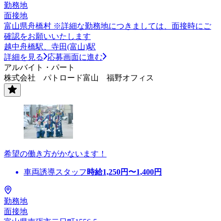
勤務地
面接地
富山県舟橋村 ※詳細な勤務地につきましては、面接時にご
確認をお願いいたします
越中舟橋駅、寺田(富山)駅
詳細を見る
応募画面に進む
アルバイト・パート
株式会社 パトロード富山 福野オフィス
希望の働き方がかないます！
車両誘導スタッフ
時給
1,250
円〜
1,400
円
勤務地
面接地