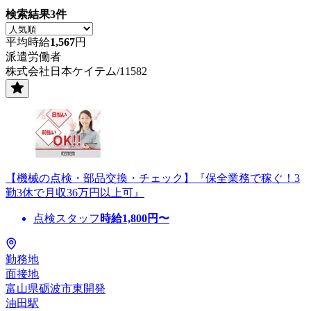
検索結果
3
件
平均時給
1,567
円
派遣労働者
株式会社日本ケイテム/11582
【機械の点検・部品交換・チェック】『保全業務で稼ぐ！3
勤3休で月収36万円以上可』
点検スタッフ
時給
1,800
円〜
勤務地
面接地
富山県砺波市東開発
油田駅