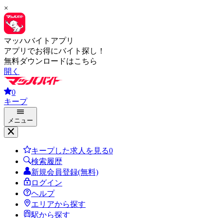
×
マッハバイトアプリ
アプリでお得にバイト探し！
無料ダウンロードはこちら
開く
0
キープ
メニュー
キープした求人を見る
0
検索履歴
新規会員登録(無料)
ログイン
ヘルプ
エリアから探す
駅から探す