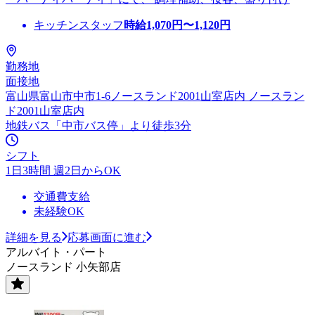
キッチンスタッフ
時給
1,070
円〜
1,120
円
勤務地
面接地
富山県富山市中市1-6ノースランド2001山室店内 ノースラン
ド2001山室店内
地鉄バス「中市バス停」より徒歩3分
シフト
1日3時間 週2日からOK
交通費支給
未経験OK
詳細を見る
応募画面に進む
アルバイト・パート
ノースランド 小矢部店