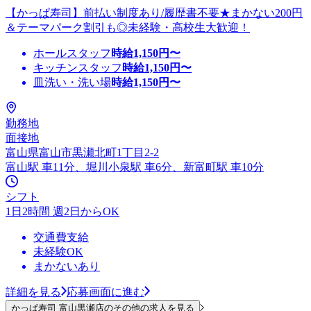
【かっぱ寿司】前払い制度あり/履歴書不要★まかない200円
＆テーマパーク割引も◎未経験・高校生大歓迎！
ホールスタッフ
時給
1,150
円〜
キッチンスタッフ
時給
1,150
円〜
皿洗い・洗い場
時給
1,150
円〜
勤務地
面接地
富山県富山市黒瀬北町1丁目2-2
富山駅 車11分、堀川小泉駅 車6分、新富町駅 車10分
シフト
1日2時間 週2日からOK
交通費支給
未経験OK
まかないあり
詳細を見る
応募画面に進む
かっぱ寿司 富山黒瀬店のその他の求人を見る