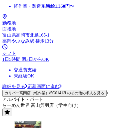
軽作業・製造系
時給
1,350
円〜
勤務地
面接地
富山県高岡市北島165-1
高岡やぶなみ駅 徒歩13分
シフト
1日5時間 週3日からOK
交通費支給
未経験OK
詳細を見る
応募画面に進む
ガリバー高岡店（軽作業）/5G01412Lのその他の求人を見る
アルバイト・パート
らーめん世界 富山呉羽店（学生向け）