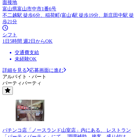
面接地
富山県富山市中市1番6号
不二越駅 徒歩6分、稲荷町(富山)駅 徒歩19分、新庄田中駅 徒
歩21分
シフト
1日5時間 週2日からOK
交通費支給
未経験OK
詳細を見る
応募画面に進む
アルバイト・パート
パーティパーティ
パチンコ店「ノースランド山室店」内にある、 レストラン
「パーティパーティ」にて、 調理補助、接客、盛り付け