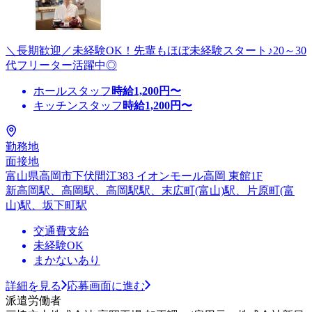
＼長期歓迎／未経験OK！先輩もほぼ未経験スタート♪20～30
代フリーター活躍中◎
ホールスタッフ
時給
1,200
円〜
キッチンスタッフ
時給
1,200
円〜
勤務地
面接地
富山県高岡市下伏間江383 イオンモール高岡 東館1F
新高岡駅、高岡駅、高岡駅駅、末広町(富山)駅、片原町(富
山)駅、坂下町駅
交通費支給
未経験OK
まかないあり
詳細を見る
応募画面に進む
派遣労働者