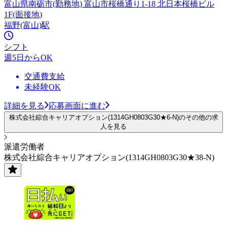
富山県南砺市(勤務地) 富山市桜橋通り1-18 北日本桜橋ビル
1F(面接地)
福野(富山)駅
シフト
週5日からOK
交通費支給
未経験OK
詳細を見る
応募画面に進む
株式会社綜合キャリアオプション(1314GH0803G30★6-N)のその他の求
人を見る
派遣労働者
株式会社綜合キャリアオプション(1314GH0803G30★38-N)