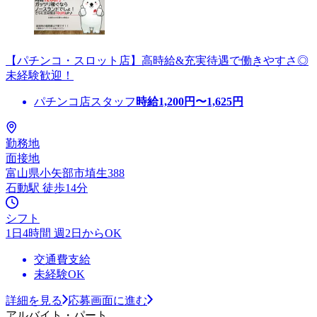
【パチンコ・スロット店】高時給&充実待遇で働きやすさ◎
未経験歓迎！
パチンコ店スタッフ
時給
1,200
円〜
1,625
円
勤務地
面接地
富山県小矢部市埴生388
石動駅 徒歩14分
シフト
1日4時間 週2日からOK
交通費支給
未経験OK
詳細を見る
応募画面に進む
アルバイト・パート