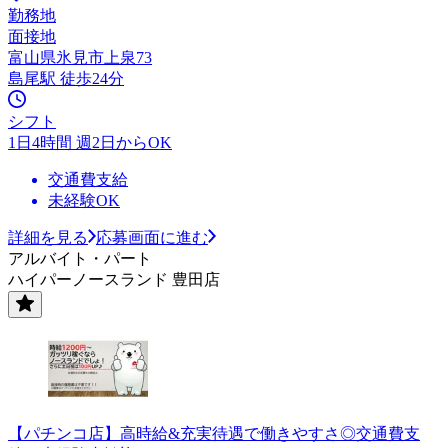
勤務地
面接地
富山県氷見市上泉73
島尾駅 徒歩24分
シフト
1日4時間 週2日からOK
交通費支給
未経験OK
詳細を見る
応募画面に進む
アルバイト・パート
ハイパーノースランド 豊田店
【パチンコ店】高時給&充実待遇で働きやすさ◎交通費支