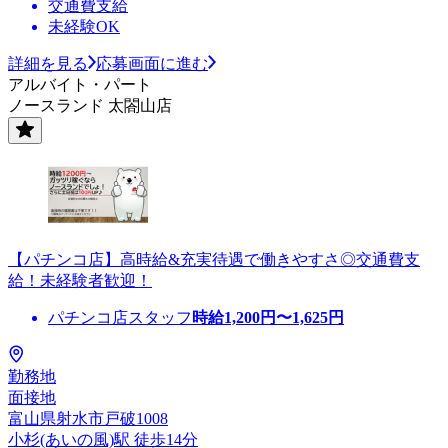
交通費支給
未経験OK
詳細を見る
応募画面に進む
アルバイト・パート
ノースランド 太閤山店
【パチンコ店】高時給&充実待遇で働きやすさ◎交通費支
給！未経験者歓迎！
パチンコ店スタッフ
時給
1,200
円〜
1,625
円
勤務地
面接地
富山県射水市戸破1008
小杉(あいの風)駅 徒歩14分