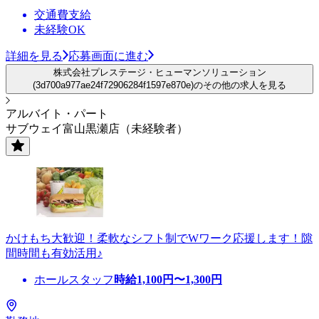
交通費支給
未経験OK
詳細を見る
応募画面に進む
株式会社プレステージ・ヒューマンソリューション
(3d700a977ae24f72906284f1597e870e)のその他の求人を見る
アルバイト・パート
サブウェイ富山黒瀬店（未経験者）
かけもち大歓迎！柔軟なシフト制でWワーク応援します！隙
間時間も有効活用♪
ホールスタッフ
時給
1,100
円〜
1,300
円