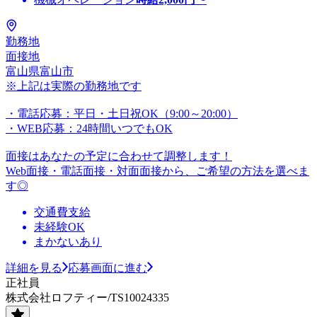
勤務地
面接地
富山県富山市
※上記は実際の勤務地です
・電話応募：平日・土日祝OK（9:00～20:00）
・WEB応募：24時間いつでもOK
面接はあなたの予定に合わせて調整します！
Web面接・電話面接・対面面接から、ご希望の方法を選べま
す◎
交通費支給
未経験OK
まかないあり
詳細を見る
応募画面に進む
正社員
株式会社ロフティー/TS10024335