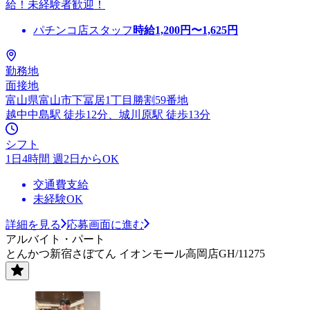
給！未経験者歓迎！
パチンコ店スタッフ
時給
1,200
円〜
1,625
円
勤務地
面接地
富山県富山市下冨居1丁目勝割59番地
越中中島駅 徒歩12分、城川原駅 徒歩13分
シフト
1日4時間 週2日からOK
交通費支給
未経験OK
詳細を見る
応募画面に進む
アルバイト・パート
とんかつ新宿さぼてん イオンモール高岡店GH/11275