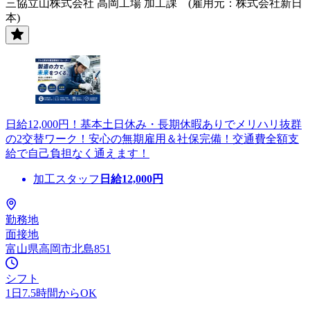
三協立山株式会社 高岡工場 加工課 (雇用元：株式会社新日
本)
日給12,000円！基本土日休み・長期休暇ありでメリハリ抜群
の2交替ワーク！安心の無期雇用＆社保完備！交通費全額支
給で自己負担なく通えます！
加工スタッフ
日給
12,000
円
勤務地
面接地
富山県高岡市北島851
シフト
1日7.5時間からOK