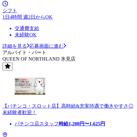
シフト
1日4時間 週2日からOK
交通費支給
未経験OK
詳細を見る
応募画面に進む
アルバイト・パート
QUEEN OF NORTHLAND 氷見店
【パチンコ・スロット店】高時給&充実待遇で働きやすさ◎
未経験者歓迎！
パチンコ店スタッフ
時給
1,200
円〜
1,625
円