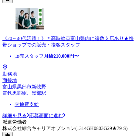
《20～40代活躍！》＊高時給◎富山県内に複数支店あり★携
帯ショップでの販売・接客スタッフ
販売スタッフ
月給
210,000
円〜
勤務地
面接地
富山県黒部市新牧野
電鉄黒部駅、黒部駅
交通費支給
詳細を見る
応募画面に進む
派遣労働者
株式会社綜合キャリアオプション(1314GH0803G29★79-S)