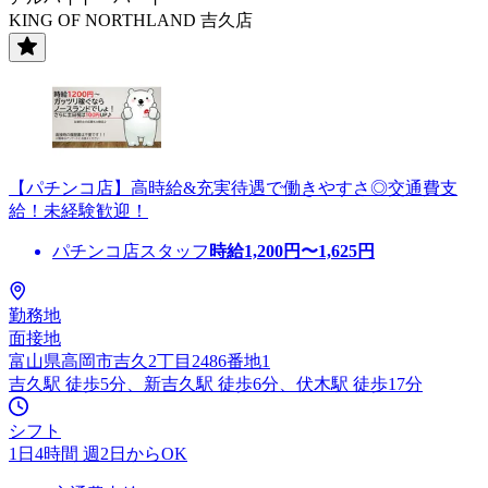
KING OF NORTHLAND 吉久店
【パチンコ店】高時給&充実待遇で働きやすさ◎交通費支
給！未経験歓迎！
パチンコ店スタッフ
時給
1,200
円〜
1,625
円
勤務地
面接地
富山県高岡市吉久2丁目2486番地1
吉久駅 徒歩5分、新吉久駅 徒歩6分、伏木駅 徒歩17分
シフト
1日4時間 週2日からOK