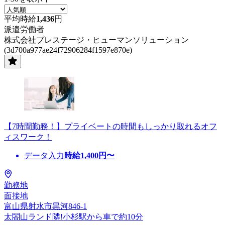
平均時給
1,436
円
派遣労働者
株式会社プレステージ・ヒューマンソリューション
(3d700a977ae24f72906284f1597e870e)
【7時間勤務！】プライベートの時間もしっかり取れるオフ
ィスワーク！
データ入力
時給
1,400
円〜
勤務地
面接地
富山県射水市黒河846-1
太閤山ランド隣!小杉駅から車で約10分