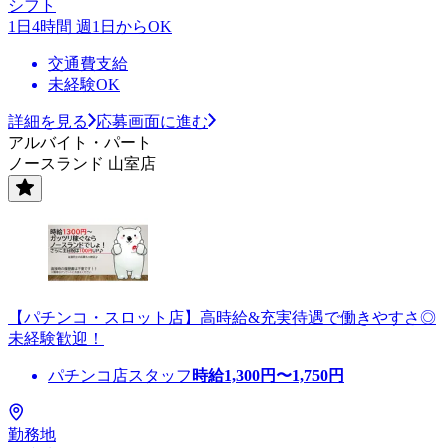
シフト
1日4時間 週1日からOK
交通費支給
未経験OK
詳細を見る
応募画面に進む
アルバイト・パート
ノースランド 山室店
【パチンコ・スロット店】高時給&充実待遇で働きやすさ◎
未経験歓迎！
パチンコ店スタッフ
時給
1,300
円〜
1,750
円
勤務地