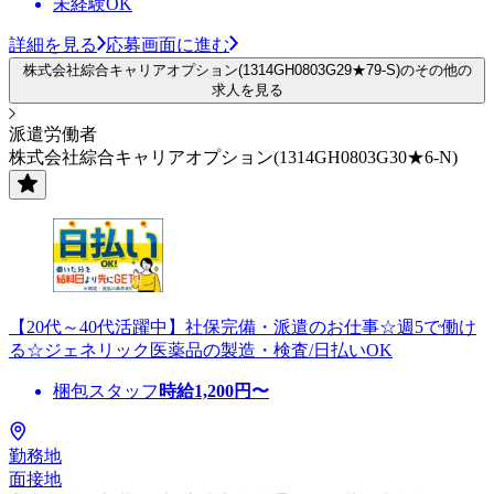
未経験OK
詳細を見る
応募画面に進む
株式会社綜合キャリアオプション(1314GH0803G29★79-S)のその他の
求人を見る
派遣労働者
株式会社綜合キャリアオプション(1314GH0803G30★6-N)
【20代～40代活躍中】社保完備・派遣のお仕事☆週5で働け
る☆ジェネリック医薬品の製造・検査/日払いOK
梱包スタッフ
時給
1,200
円〜
勤務地
面接地