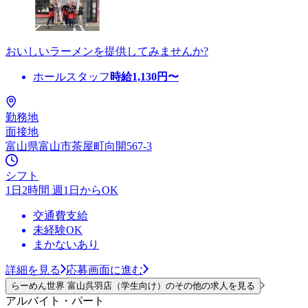
おいしいラーメンを提供してみませんか?
ホールスタッフ
時給
1,130
円〜
勤務地
面接地
富山県富山市茶屋町向開567-3
シフト
1日2時間 週1日からOK
交通費支給
未経験OK
まかないあり
詳細を見る
応募画面に進む
らーめん世界 富山呉羽店（学生向け）のその他の求人を見る
アルバイト・パート