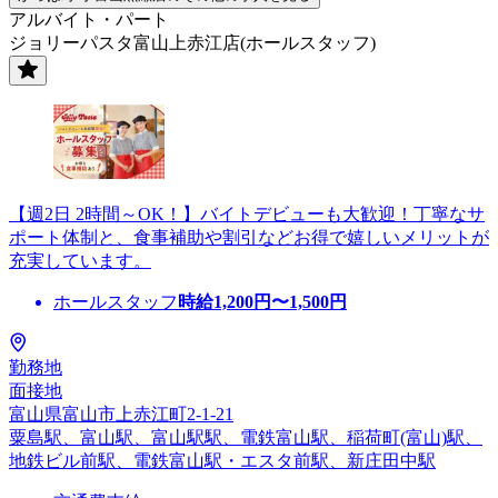
アルバイト・パート
ジョリーパスタ富山上赤江店(ホールスタッフ)
【週2日 2時間～OK！】バイトデビューも大歓迎！丁寧なサ
ポート体制と、食事補助や割引などお得で嬉しいメリットが
充実しています。
ホールスタッフ
時給
1,200
円〜
1,500
円
勤務地
面接地
富山県富山市上赤江町2-1-21
粟島駅、富山駅、富山駅駅、電鉄富山駅、稲荷町(富山)駅、
地鉄ビル前駅、電鉄富山駅・エスタ前駅、新庄田中駅