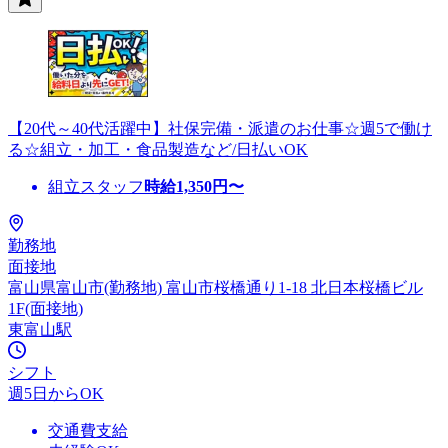
【20代～40代活躍中】社保完備・派遣のお仕事☆週5で働け
る☆組立・加工・食品製造など/日払いOK
組立スタッフ
時給
1,350
円〜
勤務地
面接地
富山県富山市(勤務地) 富山市桜橋通り1-18 北日本桜橋ビル
1F(面接地)
東富山駅
シフト
週5日からOK
交通費支給