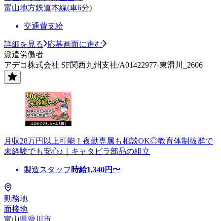
富山地方鉄道本線(車6分)
交通費支給
詳細を見る
応募画面に進む
派遣労働者
アデコ株式会社 SF関西九州支社/A01422977-東滑川_2606
月収28万円以上可能！夜勤専属も相談OK◎教育体制抜群で
未経験でも安心♪｜キャタピラ部品の組立
製造スタッフ
時給
1,340
円〜
勤務地
面接地
富山県滑川市