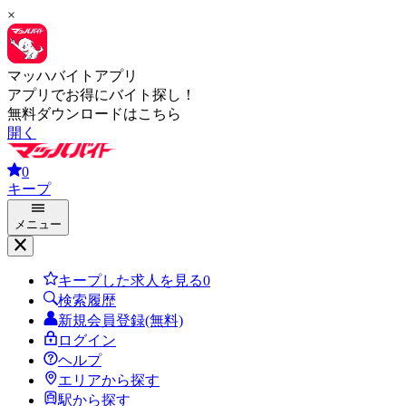
×
マッハバイトアプリ
アプリでお得にバイト探し！
無料ダウンロードはこちら
開く
0
キープ
メニュー
キープした求人を見る
0
検索履歴
新規会員登録(無料)
ログイン
ヘルプ
エリアから探す
駅から探す