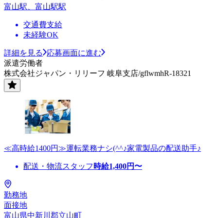
富山駅、富山駅駅
交通費支給
未経験OK
詳細を見る
応募画面に進む
派遣労働者
株式会社ジャパン・リリーフ 岐阜支店/gflwmhR-18321
≪高時給1400円≫運転業務ナシ(^^♪家電製品の配送助手♪
配送・物流スタッフ
時給
1,400
円〜
勤務地
面接地
富山県中新川郡立山町