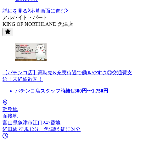
詳細を見る
応募画面に進む
アルバイト・パート
KING OF NORTHLAND 魚津店
【パチンコ店】高時給&充実待遇で働きやすさ◎交通費支
給！未経験歓迎！
パチンコ店スタッフ
時給
1,300
円〜
1,750
円
勤務地
面接地
富山県魚津市江口247番地
経田駅 徒歩12分、魚津駅 徒歩24分