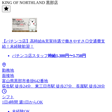
KING OF NORTHLAND 黒部店
【パチンコ店】高時給&充実待遇で働きやすさ◎交通費支
給！未経験歓迎！
パチンコ店スタッフ
時給
1,300
円〜
1,750
円
勤務地
面接地
富山県黒部市沓掛642番地
荻生駅 徒歩24分、東三日市駅 徒歩27分、長屋駅 徒歩28分
シフト
1日4時間 週1日からOK
未経験OK