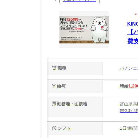
KIN
【
費
職種
パチン
給与
時給
1,20
勤務地・面接地
富山県高
吉久駅 
シフト
1日4時間