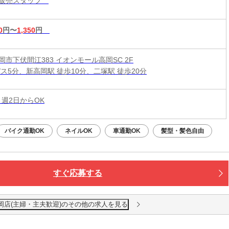
ル販売スタッフ
0
円〜
1,350
円
岡市下伏間江383 イオンモール高岡SC 2F
バス5分、新高岡駅 徒歩10分、二塚駅 徒歩20分
 週2日からOK
バイク通勤OK
ネイルOK
車通勤OK
髪型・髪色自由
すぐ応募する
ル高岡店(主婦・主夫歓迎)のその他の求人を見る