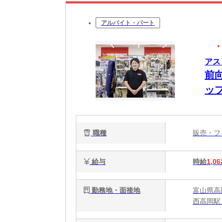
アルバイト・パート
アス
前
ッ
職種
販売・
給与
時給
1,06
勤務地・面接地
富山県高岡
西高岡駅 