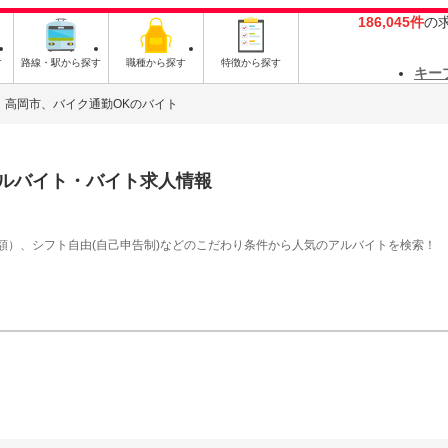
186,045件
の
す
路線・駅から探す
職種から探す
特徴から探す
キー
高岡市、バイク通勤OKのバイト
ルバイト・バイト求人情報
額）、シフト自由(自己申告制)などのこだわり条件から人気のアルバイトを検索！