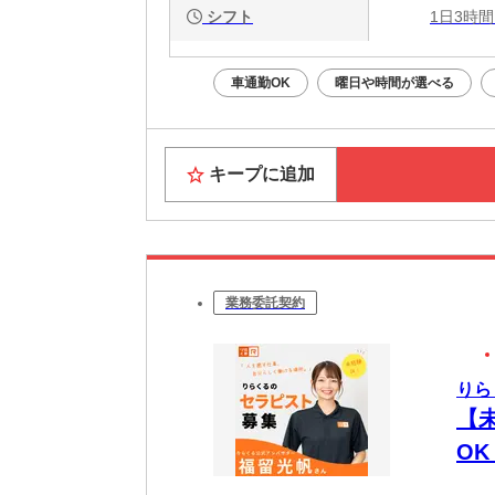
シフト
1日3時間
車通勤OK
曜日や時間が選べる
キープに追加
業務委託契約
りら
【
O
時間