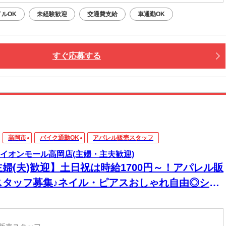
イルOK
未経験歓迎
交通費支給
車通勤OK
すぐ応募する
高岡市
バイク通勤OK
アパレル販売スタッフ
ka イオンモール高岡店(主婦・主夫歓迎)
主婦(夫)歓迎】土日祝は時給1700円～！アパレル販
スタッフ募集♪ネイル・ピアスおしゃれ自由◎シフ
談OK！週2日～/交通費支給(当社規定内)/昇給有/
業員割引制度有★早番勤務歓迎◎