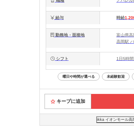
職種
アパレ
給与
時給
1,20
勤務地・面接地
富山県高
高岡駅 
シフト
1日5時間
曜日や時間が選べる
未経験歓迎
キープに追加
ikka イオンモー