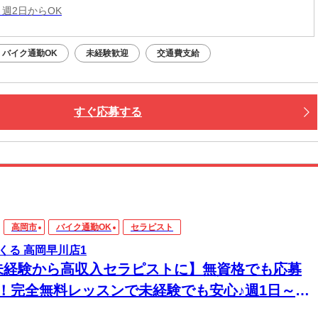
 週2日からOK
バイク通勤OK
未経験歓迎
交通費支給
すぐ応募する
高岡市
バイク通勤OK
セラピスト
くる 高岡早川店1
未経験から高収入セラピストに】無資格でも応募
K！完全無料レッスンで未経験でも安心♪週1日～1
～OK！好きな時間に働ける♪60分最大3510円★