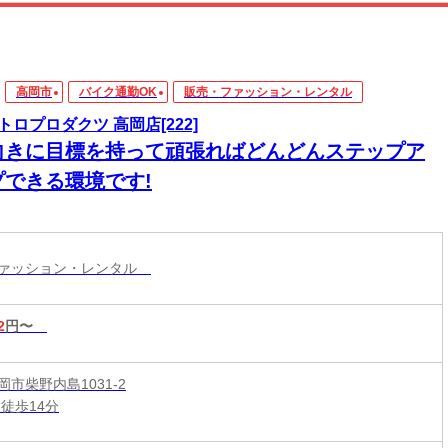
高岡市
バイク通勤OK
販売・ファッション・レンタル
トロプロダクツ 高岡店[222]
向きに目標を持って頑張ればどんどんステップア
プできる環境です!
ファッション・レンタル
2
円〜
市柴野内島1031-2
徒歩14分