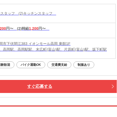
ールスタッフ (2)キッチンスタッフ
,200
円〜
(2)時給
1,200
円〜
岡市下伏間江383 イオンモール高岡 東館1F
、高岡駅、高岡駅駅、末広町(富山)駅、片原町(富山)駅、坂下町駅
経験歓迎
バイク通勤OK
交通費支給
制服あり
すぐ応募する