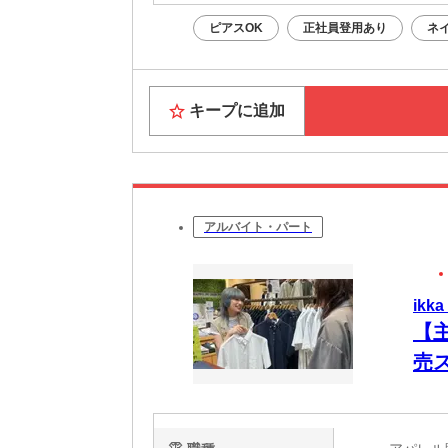
ピアスOK
正社員登用あり
ネ
キープに追加
アルバイト・パート
ik
【
売
ト相
従