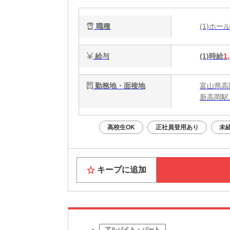
職種
(1)ホ
給与
(1)時給
1
勤務地・面接地
富山県高
新高岡駅
高校生OK
正社員登用あり
未
キープに追加
アルバイト・パート