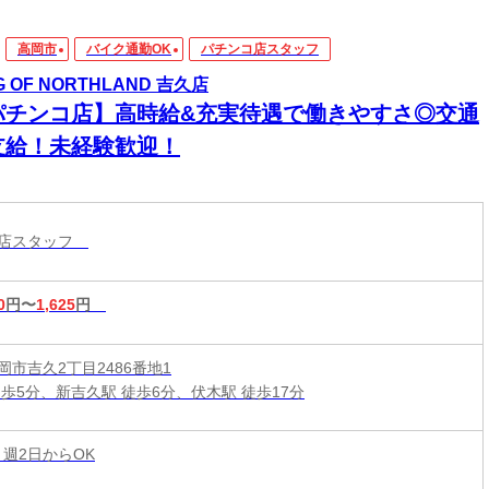
高岡市
バイク通勤OK
パチンコ店スタッフ
G OF NORTHLAND 吉久店
パチンコ店】高時給&充実待遇で働きやすさ◎交通
支給！未経験歓迎！
コ店スタッフ
0
円〜
1,625
円
岡市吉久2丁目2486番地1
徒歩5分、新吉久駅 徒歩6分、伏木駅 徒歩17分
 週2日からOK