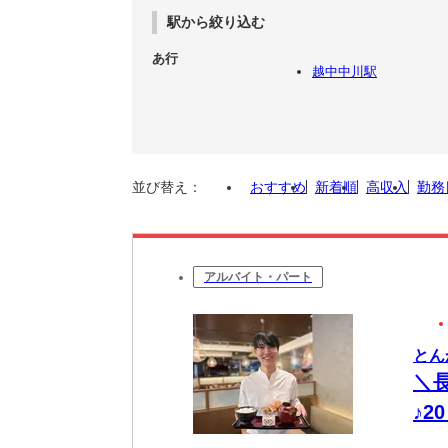
駅から絞り込む
あ行
越中中川駅
並び替え：
おすすめ
新着順
高収入
勤務
アルバイト・パート
とん
＼
♪2