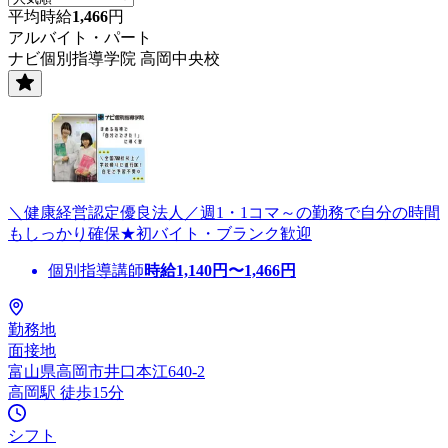
平均時給
1,466
円
アルバイト・パート
ナビ個別指導学院 高岡中央校
＼健康経営認定優良法人／週1・1コマ～の勤務で自分の時間
もしっかり確保★初バイト・ブランク歓迎
個別指導講師
時給
1,140
円〜
1,466
円
勤務地
面接地
富山県高岡市井口本江640-2
高岡駅 徒歩15分
シフト