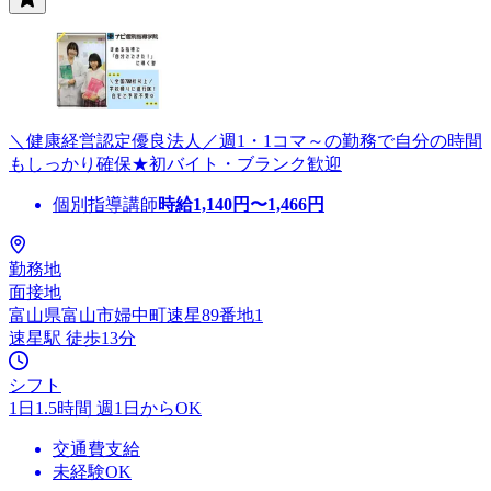
＼健康経営認定優良法人／週1・1コマ～の勤務で自分の時間
もしっかり確保★初バイト・ブランク歓迎
個別指導講師
時給
1,140
円〜
1,466
円
勤務地
面接地
富山県富山市婦中町速星89番地1
速星駅 徒歩13分
シフト
1日1.5時間 週1日からOK
交通費支給
未経験OK