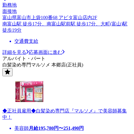
勤務地
面接地
富山県富山市上袋100番68 アピタ富山店内2F
南富山駅 徒歩17分、南富山駅前駅 徒歩17分、大町(富山)駅
徒歩19分
交通費支給
詳細を見る
応募画面に進む
アルバイト・パート
白髪染め専門マルソメ 本郷店(正社員)
◆正社員雇用◆白髪染め専門店『マルソメ』で美容師募集
中！
美容師
月給
195,780
円〜
251,490
円