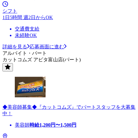
シフト
1日5時間 週2日からOK
交通費支給
未経験OK
詳細を見る
応募画面に進む
アルバイト・パート
カットコムズ アピタ富山店(パート)
◆美容師募集◆『カットコムズ』でパートスタッフを大募集
中！
美容師
時給
1,200
円〜
1,500
円