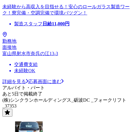
未経験から高収入を目指せる！安心のロールガラス製造ワー
ク！寮完備・空調完備で環境バツグン！
製造スタッフ
日給
11,000
円
勤務地
面接地
富山県射水市奈呉の江13-3
交通費支給
未経験OK
詳細を見る
応募画面に進む
アルバイト・パート
あと5日で掲載終了
(株)シンクランホールディングス_砺波DC _フォークリフト
_37353