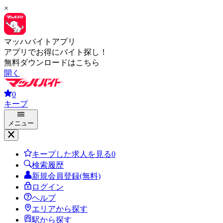
×
マッハバイトアプリ
アプリでお得にバイト探し！
無料ダウンロードはこちら
開く
0
キープ
メニュー
キープした求人を見る
0
検索履歴
新規会員登録(無料)
ログイン
ヘルプ
エリアから探す
駅から探す