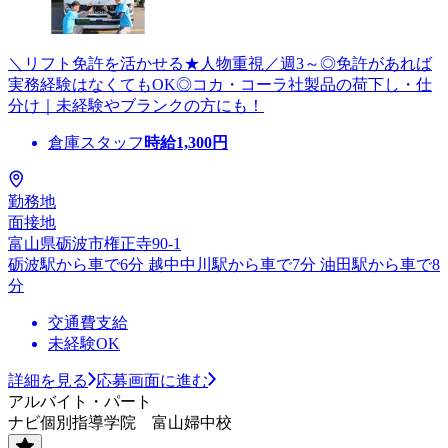
＼リフト免許を活かせる★人物重視／週3～◎免許があれば
実務経験はなくてもOK◎コカ・コーラ社製品の荷下し・仕
分け｜未経験やブランクの方にも！
倉庫スタッフ
時給
1,300
円
勤務地
面接地
富山県砺波市権正寺90-1
砺波駅から車で6分 越中中川駅から車で7分 油田駅から車で8
分
交通費支給
未経験OK
詳細を見る
応募画面に進む
アルバイト・パート
ナビ個別指導学院 富山婦中校