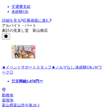
交通費支給
未経験OK
詳細を見る
応募画面に進む
アルバイト・パート
家計の見直し堂 富山南店
★イベントサポートスタッフ★ノルマなし/未経験OK♪Wワ
ーク◎
営業
時給
1,070
円〜
勤務地
面接地
富山県富山市今泉28-3