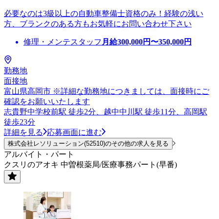
必要なのは3級以上の自動車整備士資格のみ！経験の浅い
方、ブランクのある方もお気軽にお問い合わせ下さい
修理・メンテスタッフ
月給
300,000
円〜
350,000
円
勤務地
面接地
富山県高岡市 ※詳細な勤務地につきましては、面接時にご
確認をお願いいたします
志貴野中学校前駅 徒歩2分、越中中川駅 徒歩11分、高岡駅
徒歩23分
詳細を見る
応募画面に進む
株式会社レソリューション(52510)のその他の求人を見る
アルバイト・パート
クスリのアオキ 中曽根薬局/医療事務パート(早番)