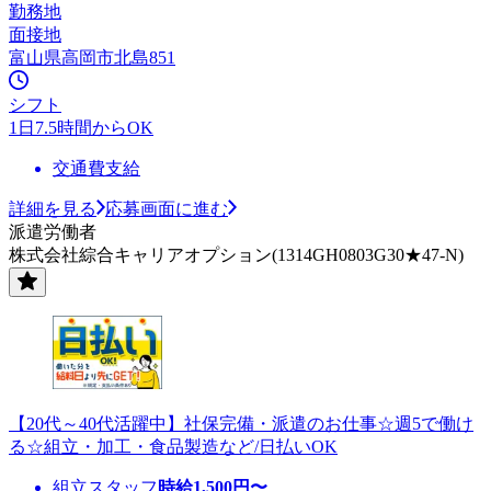
勤務地
面接地
富山県高岡市北島851
シフト
1日7.5時間からOK
交通費支給
詳細を見る
応募画面に進む
派遣労働者
株式会社綜合キャリアオプション(1314GH0803G30★47-N)
【20代～40代活躍中】社保完備・派遣のお仕事☆週5で働け
る☆組立・加工・食品製造など/日払いOK
組立スタッフ
時給
1,500
円〜