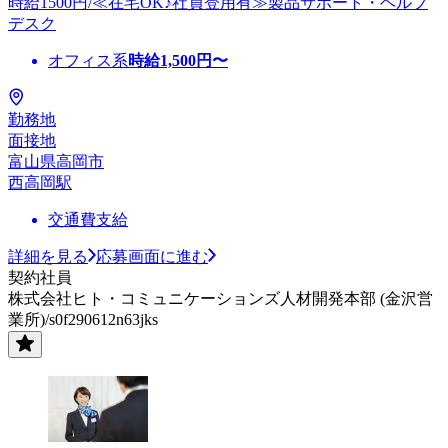
時給1500円/≪在宅OK♪社員登用有≫製品サポート・ヘルプ
デスク
オフィス系
時給
1,500
円〜
勤務地
面接地
富山県高岡市
西高岡駅
交通費支給
詳細を見る
応募画面に進む
契約社員
株式会社ヒト・コミュニケーションズ人材開発本部 (金沢営
業所)/s0f290612n63jks