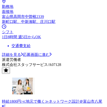
勤務地
面接地
富山県高岡市中曽根2339
新町口駅、中新湊駅、庄川口駅
シフト
1日8時間 週5日からOK
交通費支給
詳細を見る
応募画面に進む
派遣労働者
株式会社スタッフサービス/A07128
時給1800円/≪地元で働く≫ネットワーク設計＠富山市八尾
町