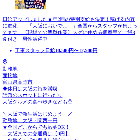
日給アップしました★年2回の特別支給も決定！稼げる内容
に進化！！「大阪においでよ！」全国からスタッフが集まっ
てます！【現場での簡単作業】スグに住める個室寮でご飯3
食付き！男性活躍中！
工事スタッフ
日給
10,500
円〜
12,500
円
勤務地
面接地
富山県高岡市
◆休日は大阪の街を満喫
話題のスポットに行ったり
大阪グルメの食べ歩きなども◎
＼大阪で新生活はじめよう！／
勤務地：大阪・関西一円
★全国どこからでも応募OK！
大阪までの交通費は【0円】