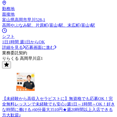
勤務地
面接地
富山県高岡市早川528-1
高岡やぶなみ駅、片原町(富山)駅、末広町(富山)駅
シフト
1日1時間 週1日からOK
詳細を見る
応募画面に進む
業務委託契約
りらくる 高岡早川店1
【未経験から高収入セラピストに】無資格でも応募OK！完
全無料レッスンで未経験でも安心♪週1日～1時間～OK！好き
な時間に働ける♪60分最大3510円★週20時間以上入店できる
方大歓迎♪