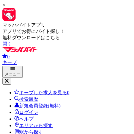
×
マッハバイトアプリ
アプリでお得にバイト探し！
無料ダウンロードはこちら
開く
0
キープ
メニュー
キープした求人を見る
0
検索履歴
新規会員登録(無料)
ログイン
ヘルプ
エリアから探す
駅から探す