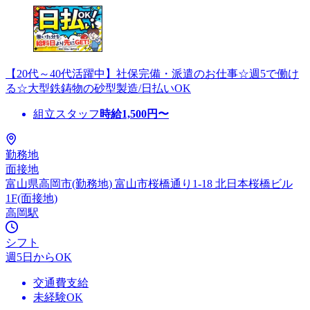
【20代～40代活躍中】社保完備・派遣のお仕事☆週5で働け
る☆大型鉄鋳物の砂型製造/日払いOK
組立スタッフ
時給
1,500
円〜
勤務地
面接地
富山県高岡市(勤務地) 富山市桜橋通り1-18 北日本桜橋ビル
1F(面接地)
高岡駅
シフト
週5日からOK
交通費支給
未経験OK