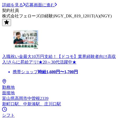
詳細を見る
応募画面に進む
契約社員
株式会社フェローズ(D経験)NGY_DK_819_1201T(A)(NGY)
入職祝い金最大10万円支給！【ドコモ】業界経験者向け高収
入!さらに昇給アリ!★20～30代活躍中★
携帯ショップ
時給
1,600
円〜
1,700
円
勤務地
面接地
富山県高岡市中曽根2339
新町口駅、中新湊駅、庄川口駅
シフト