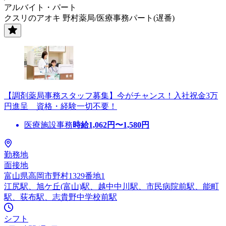
アルバイト・パート
クスリのアオキ 野村薬局/医療事務パート(遅番)
【調剤薬局事務スタッフ募集】今がチャンス！入社祝金3万
円進呈 資格・経験一切不要！
医療施設事務
時給
1,062
円〜
1,580
円
勤務地
面接地
富山県高岡市野村1329番地1
江尻駅、旭ケ丘(富山)駅、越中中川駅、市民病院前駅、能町
駅、荻布駅、志貴野中学校前駅
シフト