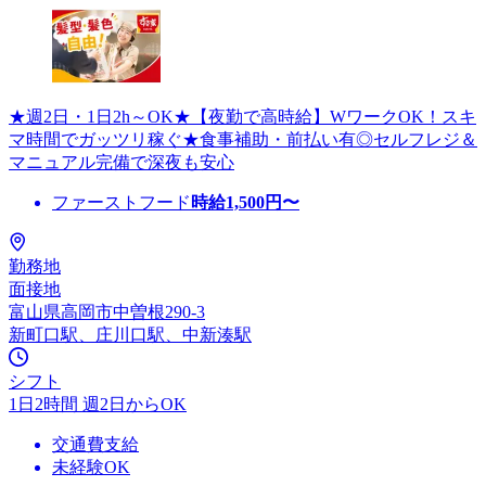
★週2日・1日2h～OK★【夜勤で高時給】WワークOK！スキ
マ時間でガッツリ稼ぐ★食事補助・前払い有◎セルフレジ＆
マニュアル完備で深夜も安心
ファーストフード
時給
1,500
円〜
勤務地
面接地
富山県高岡市中曽根290-3
新町口駅、庄川口駅、中新湊駅
シフト
1日2時間 週2日からOK
交通費支給
未経験OK