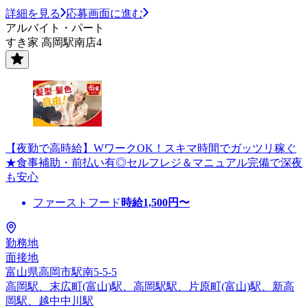
詳細を見る
応募画面に進む
アルバイト・パート
すき家 高岡駅南店4
【夜勤で高時給】WワークOK！スキマ時間でガッツリ稼ぐ
★食事補助・前払い有◎セルフレジ＆マニュアル完備で深夜
も安心
ファーストフード
時給
1,500
円〜
勤務地
面接地
富山県高岡市駅南5-5-5
高岡駅、末広町(富山)駅、高岡駅駅、片原町(富山)駅、新高
岡駅、越中中川駅