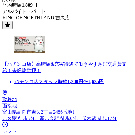
平均時給
1,809
円
アルバイト・パート
KING OF NORTHLAND 吉久店
【パチンコ店】高時給&充実待遇で働きやすさ◎交通費支
給！未経験歓迎！
パチンコ店スタッフ
時給
1,200
円〜
1,625
円
勤務地
面接地
富山県高岡市吉久2丁目2486番地1
吉久駅 徒歩5分、新吉久駅 徒歩6分、伏木駅 徒歩17分
シフト