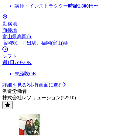
講師・インストラクター
時給
1,800
円〜
勤務地
面接地
富山県高岡市
高岡駅、戸出駅、福岡(富山)駅
シフト
週1日からOK
未経験OK
詳細を見る
応募画面に進む
派遣労働者
株式会社レソリューション(52510)