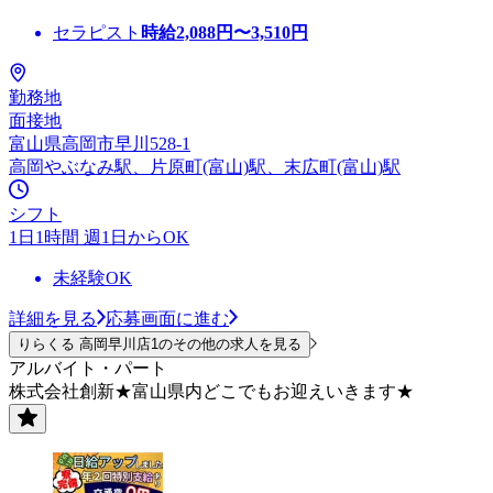
セラピスト
時給
2,088
円〜
3,510
円
勤務地
面接地
富山県高岡市早川528-1
高岡やぶなみ駅、片原町(富山)駅、末広町(富山)駅
シフト
1日1時間 週1日からOK
未経験OK
詳細を見る
応募画面に進む
りらくる 高岡早川店1のその他の求人を見る
アルバイト・パート
株式会社創新★富山県内どこでもお迎えいきます★