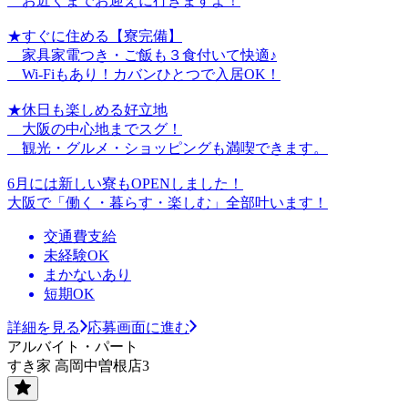
お近くまでお迎えに行きますよ！
★すぐに住める【寮完備】
家具家電つき・ご飯も３食付いて快適♪
Wi-Fiもあり！カバンひとつで入居OK！
★休日も楽しめる好立地
大阪の中心地までスグ！
観光・グルメ・ショッピングも満喫できます。
6月には新しい寮もOPENしました！
大阪で「働く・暮らす・楽しむ」全部叶います！
交通費支給
未経験OK
まかないあり
短期OK
詳細を見る
応募画面に進む
アルバイト・パート
すき家 高岡中曽根店3