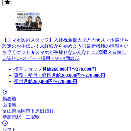
【スマホ案内スタッフ】入社祝金最大10万円★スマホ選びや
設定のお手伝い！未経験から始めよう◎最新機種の情報もい
ち早くゲット★スマホが手放せないあなたに♪高収入＆嬉し
い週払い/スピード採用・WEB面談◎
携帯ショップ
月給
260,000
円〜
270,000
円
事務・受付・経理
月給
260,000
円〜
270,000
円
受付
月給
260,000
円〜
270,000
円
勤務地
面接地
富山県高岡市下黒田1811
新高岡駅、二塚駅
シフト