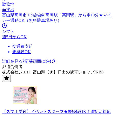
勤務地
面接地
富山県高岡市 JR城端線 高岡駅「高岡駅」から車10分★マイ
カー通勤OK（無料駐車場あり）
シフト
週5日からOK
交通費支給
未経験OK
詳細を見る
応募画面に進む
派遣労働者
株式会社シエロ_富山県【★】戸出の携帯ショップ/KB6
【スマホ受付】イベントスタッフ★未経験OK！週払い対応