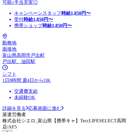
可能♪手当充実◎
キャンペーンスタッフ
時給
1,850
円〜
受付
時給
1,850
円〜
携帯ショップ
時給
1,850
円〜
勤務地
面接地
富山県高岡市戸出町
戸出駅、油田駅
シフト
1日8時間 週4日からOK
交通費支給
未経験OK
詳細を見る
応募画面に進む
派遣労働者
株式会社シエロ_富山県【携帯キャ】TeccLIFESELECT高岡
店/AF5