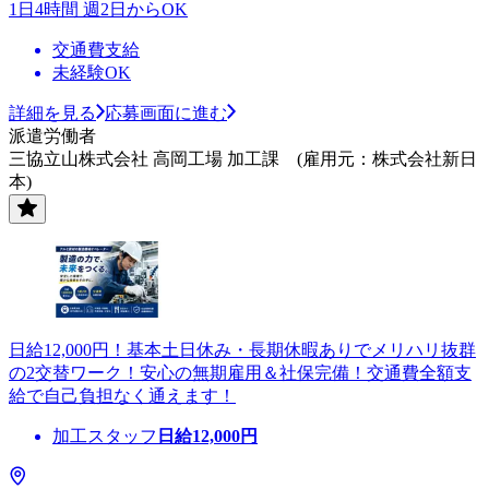
1日4時間 週2日からOK
交通費支給
未経験OK
詳細を見る
応募画面に進む
派遣労働者
三協立山株式会社 高岡工場 加工課 (雇用元：株式会社新日
本)
日給12,000円！基本土日休み・長期休暇ありでメリハリ抜群
の2交替ワーク！安心の無期雇用＆社保完備！交通費全額支
給で自己負担なく通えます！
加工スタッフ
日給
12,000
円