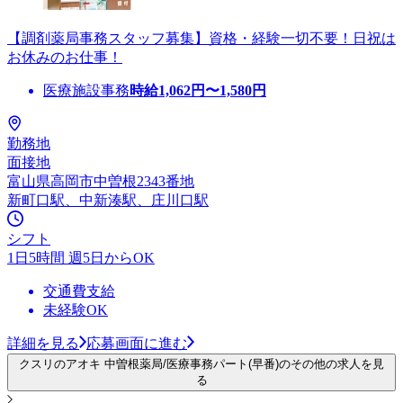
【調剤薬局事務スタッフ募集】資格・経験一切不要！日祝は
お休みのお仕事！
医療施設事務
時給
1,062
円〜
1,580
円
勤務地
面接地
富山県高岡市中曽根2343番地
新町口駅、中新湊駅、庄川口駅
シフト
1日5時間 週5日からOK
交通費支給
未経験OK
詳細を見る
応募画面に進む
クスリのアオキ 中曽根薬局/医療事務パート(早番)のその他の求人を見
る