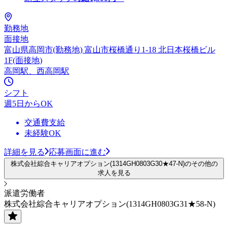
勤務地
面接地
富山県高岡市(勤務地) 富山市桜橋通り1-18 北日本桜橋ビル
1F(面接地)
高岡駅、西高岡駅
シフト
週5日からOK
交通費支給
未経験OK
詳細を見る
応募画面に進む
株式会社綜合キャリアオプション(1314GH0803G30★47-N)のその他の
求人を見る
派遣労働者
株式会社綜合キャリアオプション(1314GH0803G31★58-N)