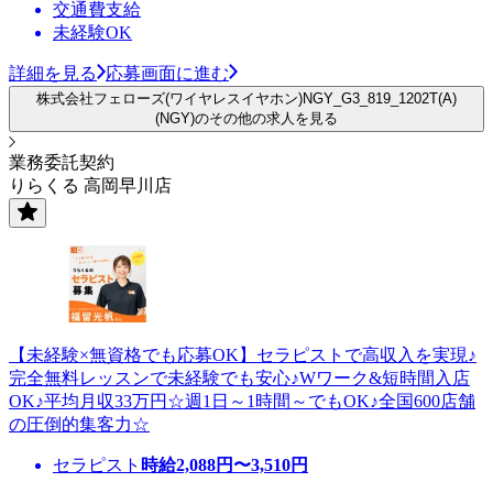
交通費支給
未経験OK
詳細を見る
応募画面に進む
株式会社フェローズ(ワイヤレスイヤホン)NGY_G3_819_1202T(A)
(NGY)のその他の求人を見る
業務委託契約
りらくる 高岡早川店
【未経験×無資格でも応募OK】セラピストで高収入を実現♪
完全無料レッスンで未経験でも安心♪Wワーク&短時間入店
OK♪平均月収33万円☆週1日～1時間～でもOK♪全国600店舗
の圧倒的集客力☆
セラピスト
時給
2,088
円〜
3,510
円