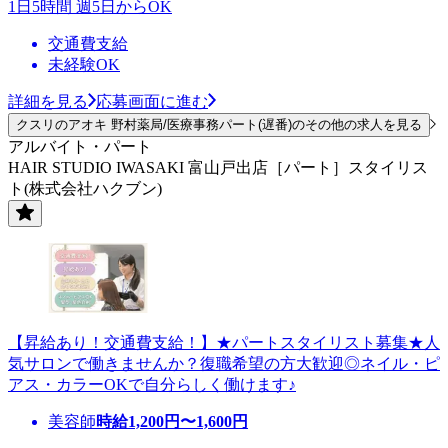
1日5時間 週5日からOK
交通費支給
未経験OK
詳細を見る
応募画面に進む
クスリのアオキ 野村薬局/医療事務パート(遅番)のその他の求人を見る
アルバイト・パート
HAIR STUDIO IWASAKI 富山戸出店［パート］スタイリス
ト(株式会社ハクブン)
【昇給あり！交通費支給！】★パートスタイリスト募集★人
気サロンで働きませんか？復職希望の方大歓迎◎ネイル・ピ
アス・カラーOKで自分らしく働けます♪
美容師
時給
1,200
円〜
1,600
円