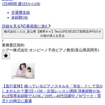
1日8時間 週5日からOK
交通費支給
未経験OK
詳細を見る
応募画面に進む
株式会社シエロ_富山県【携帯キャ】TeccLIFESELECT高岡店/AF5のそ
の他の求人を見る
業務委託契約
シアー株式会社 オンピーノ子供ピアノ教室(富山県高岡市)
【直行直帰】眠っているピアノスキルを「先生」として活か
しませんか？週1日～OK・出張レッスン講師 演奏経験があ
れば指導未経験でもOK／20代～40代活躍中／Wワーク・育
児との両立に最適