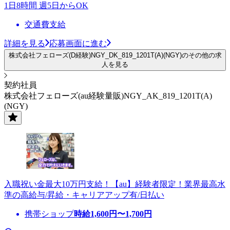
1日8時間 週5日からOK
交通費支給
詳細を見る
応募画面に進む
株式会社フェローズ(D経験)NGY_DK_819_1201T(A)(NGY)のその他の求
人を見る
契約社員
株式会社フェローズ(au経験量販)NGY_AK_819_1201T(A)
(NGY)
入職祝い金最大10万円支給！【au】経験者限定！業界最高水
準の高給与/昇給・キャリアアップ有/日払い
携帯ショップ
時給
1,600
円〜
1,700
円