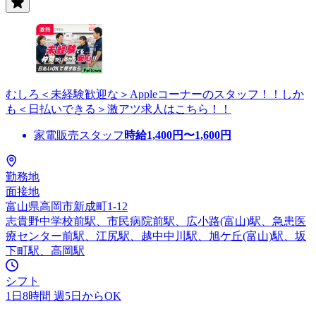
むしろ＜未経験歓迎な＞Appleコーナーのスタッフ！！しか
も＜日払いできる＞激アツ求人はこちら！！
家電販売スタッフ
時給
1,400
円〜
1,600
円
勤務地
面接地
富山県高岡市新成町1-12
志貴野中学校前駅、市民病院前駅、広小路(富山)駅、急患医
療センター前駅、江尻駅、越中中川駅、旭ケ丘(富山)駅、坂
下町駅、高岡駅
シフト
1日8時間 週5日からOK