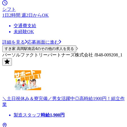
シフト
1日2時間 週2日からOK
交通費支給
未経験OK
詳細を見る
応募画面に進む
すき家 高岡駅南店4のその他の求人を見る
パーソルファクトリーパートナーズ株式会社 /B48-009208_1
＼土日祝休み＆寮完備／男女活躍中◎高時給1900円！組立作
業
製造スタッフ
時給
1,900
円