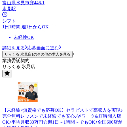
富山県氷見市窪446-1
氷見駅
シフト
1日1時間 週1日からOK
未経験OK
詳細を見る
応募画面に進む
りらくる 氷見店1のその他の求人を見る
業務委託契約
りらくる 氷見店
【未経験×無資格でも応募OK】セラピストで高収入を実現♪
完全無料レッスンで未経験でも安心♪Wワーク&短時間入店
OK♪平均月収33万円☆週1日～1時間～でもOK♪全国600店舗