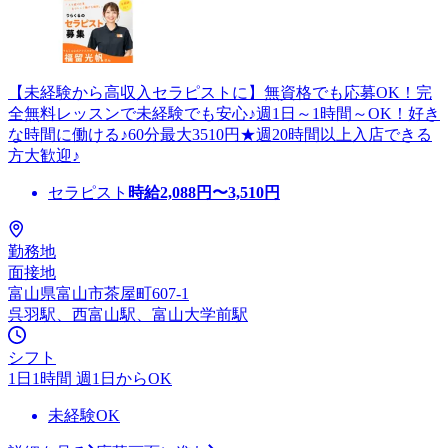
【未経験から高収入セラピストに】無資格でも応募OK！完
全無料レッスンで未経験でも安心♪週1日～1時間～OK！好き
な時間に働ける♪60分最大3510円★週20時間以上入店できる
方大歓迎♪
セラピスト
時給
2,088
円〜
3,510
円
勤務地
面接地
富山県富山市茶屋町607-1
呉羽駅、西富山駅、富山大学前駅
シフト
1日1時間 週1日からOK
未経験OK