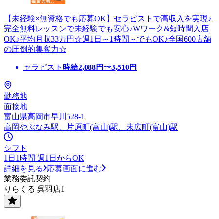
【未経験×無資格でも応募OK】セラピストで高収入を実現♪
完全無料レッスンで未経験でも安心♪Wワーク&短時間入店
OK♪平均月収33万円☆週1日～1時間～でもOK♪全国600店舗
の圧倒的集客力☆
セラピスト
時給
2,088
円〜
3,510
円
勤務地
面接地
富山県高岡市早川528-1
高岡やぶなみ駅、片原町(富山)駅、末広町(富山)駅
シフト
1日1時間 週1日からOK
詳細を見る
応募画面に進む
業務委託契約
りらくる 呉羽店1