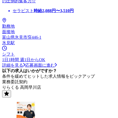
の圧倒的集客力☆
セラピスト
時給
2,088
円〜
3,510
円
勤務地
面接地
富山県氷見市窪446-1
氷見駅
シフト
1日1時間 週1日からOK
詳細を見る
応募画面に進む
以下の求人はいかがですか？
条件を緩めてヒットした求人情報をピックアップ
業務委託契約
りらくる 高岡早川店