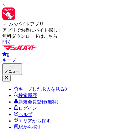
×
マッハバイトアプリ
アプリでお得にバイト探し！
無料ダウンロードはこちら
開く
0
キープ
メニュー
キープした求人を見る
0
検索履歴
新規会員登録(無料)
ログイン
ヘルプ
エリアから探す
駅から探す