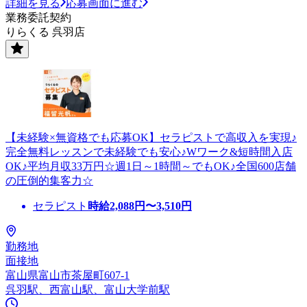
詳細を見る
応募画面に進む
業務委託契約
りらくる 呉羽店
【未経験×無資格でも応募OK】セラピストで高収入を実現♪
完全無料レッスンで未経験でも安心♪Wワーク&短時間入店
OK♪平均月収33万円☆週1日～1時間～でもOK♪全国600店舗
の圧倒的集客力☆
セラピスト
時給
2,088
円〜
3,510
円
勤務地
面接地
富山県富山市茶屋町607-1
呉羽駅、西富山駅、富山大学前駅