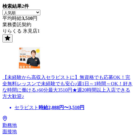
検索結果
2
件
平均時給
3,510
円
業務委託契約
りらくる 氷見店1
【未経験から高収入セラピストに】無資格でも応募OK！完
全無料レッスンで未経験でも安心♪週1日～1時間～OK！好き
な時間に働ける♪60分最大3510円★週20時間以上入店できる
方大歓迎♪
セラピスト
時給
2,088
円〜
3,510
円
勤務地
面接地