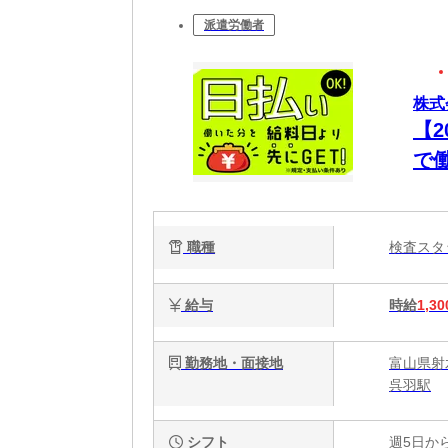
派遣労働者
株式
【
で
職種
検査ス
給与
時給
1,30
勤務地・面接地
富山県射水
呉羽駅
シフト
週5日か