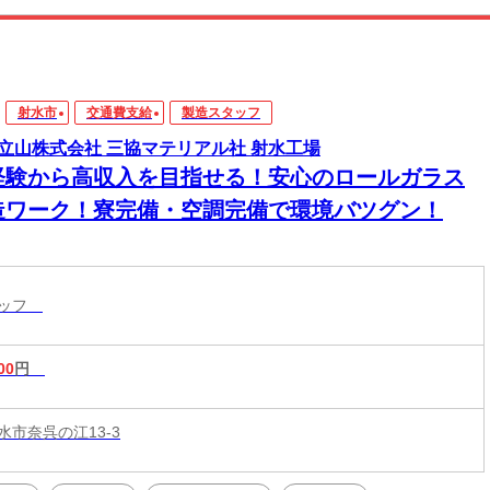
射水市
交通費支給
製造スタッフ
立山株式会社 三協マテリアル社 射水工場
経験から高収入を目指せる！安心のロールガラス
造ワーク！寮完備・空調完備で環境バツグン！
タッフ
00
円
水市奈呉の江13-3