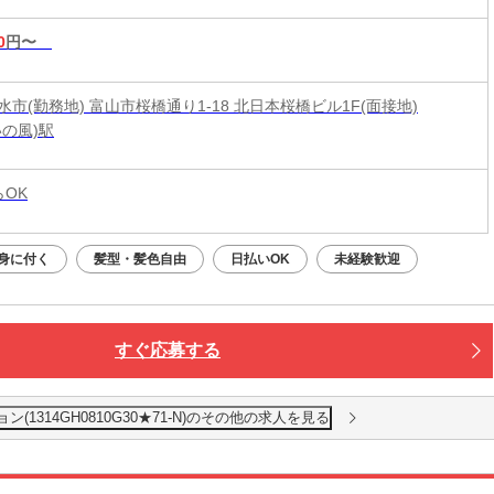
0
円〜
市(勤務地) 富山市桜橋通り1-18 北日本桜橋ビル1F(面接地)
いの風)駅
らOK
身に付く
髪型・髪色自由
日払いOK
未経験歓迎
すぐ応募する
1314GH0810G30★71-N)のその他の求人を見る