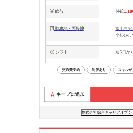
給与
時給
1,18
勤務地・面接地
富山県射水
小杉(あ
シフト
週5日か
交通費支給
制服あり
スキルが
キープに追加
株式会社綜合キャリアオプション(