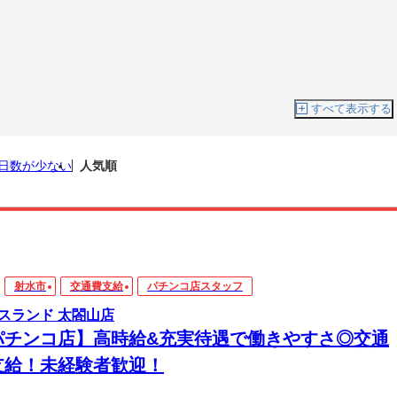
すべて表示する
日数が少ない
人気順
射水市
交通費支給
パチンコ店スタッフ
スランド 太閤山店
パチンコ店】高時給&充実待遇で働きやすさ◎交通
支給！未経験者歓迎！