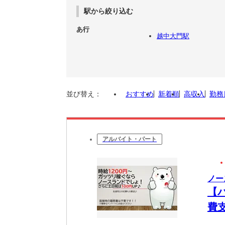
駅から絞り込む
あ行
越中大門駅
並び替え：
おすすめ
新着順
高収入
勤務
アルバイト・パート
ノー
【
費