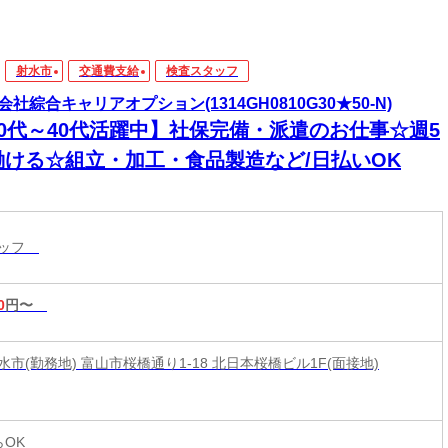
射水市
交通費支給
検査スタッフ
会社綜合キャリアオプション(1314GH0810G30★50-N)
20代～40代活躍中】社保完備・派遣のお仕事☆週5
働ける☆組立・加工・食品製造など/日払いOK
タッフ
0
円〜
市(勤務地) 富山市桜橋通り1-18 北日本桜橋ビル1F(面接地)
らOK