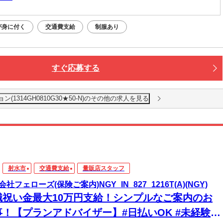
が身に付く
交通費支給
制服あり
すぐ応募する
1314GH0810G30★50-N)のその他の求人を見る
射水市
交通費支給
量販店スタッフ
社フェローズ(保険ご案内)NGY_IN_827_1216T(A)(NGY)
職祝い金最大10万円支給！シンプルなご案内のお
事！【プランアドバイザー】#日払いOK #未経験