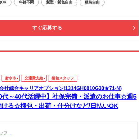
OK
年齢不問
髪型・髪色自由
服装自由
すぐ応募する
射水市
交通費支給
梱包スタッフ
会社綜合キャリアオプション(1314GH0810G30★71-N)
20代～40代活躍中】社保完備・派遣のお仕事☆週5
働ける☆梱包・出荷・仕分けなど/日払いOK
タッフ