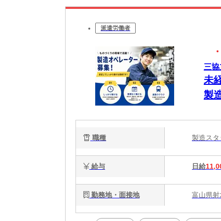
派遣労働者
三協
未
製
職種
製造ス
給与
日給
11,0
勤務地・面接地
富山県射