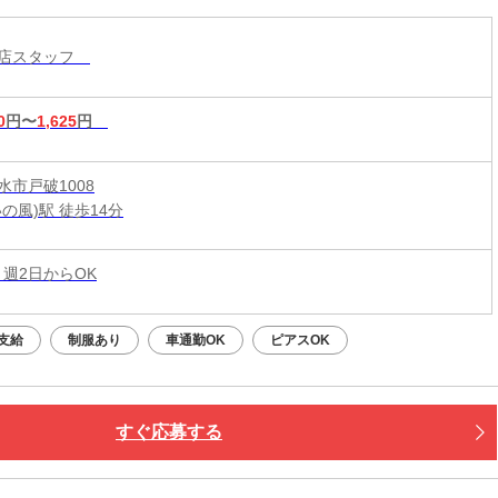
コ店スタッフ
0
円〜
1,625
円
水市戸破1008
の風)駅 徒歩14分
 週2日からOK
支給
制服あり
車通勤OK
ピアスOK
すぐ応募する