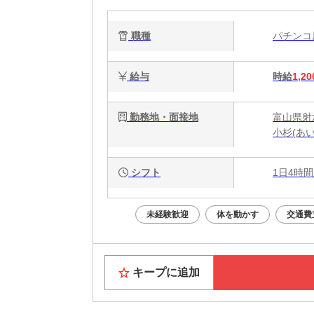
職種
パチン
給与
時給
1,20
勤務地・面接地
富山県射
小杉(あい
シフト
1日4時間
未経験歓迎
体を動かす
交通費
キープに追加