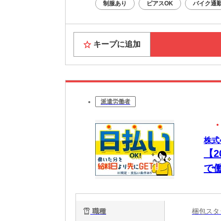
制服あり
ピアスOK
バイク通勤
キープに追加
派遣労働者
株式
【
で
職種
梱包ス