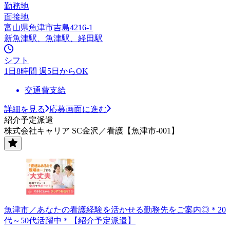
勤務地
面接地
富山県魚津市吉島4216-1
新魚津駅、魚津駅、経田駅
シフト
1日8時間 週5日からOK
交通費支給
詳細を見る
応募画面に進む
紹介予定派遣
株式会社キャリア SC金沢／看護【魚津市-001】
魚津市／あなたの看護経験を活かせる勤務先をご案内◎＊20
代～50代活躍中＊【紹介予定派遣】