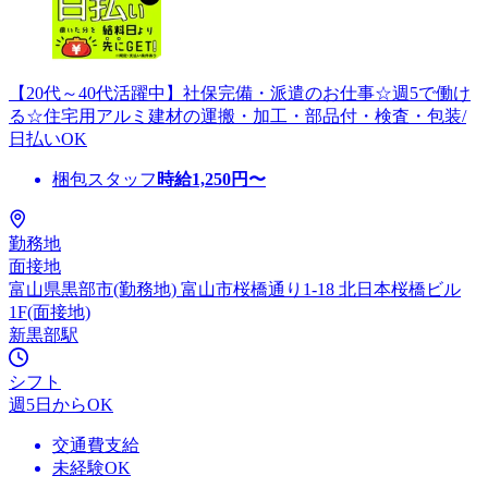
【20代～40代活躍中】社保完備・派遣のお仕事☆週5で働け
る☆住宅用アルミ建材の運搬・加工・部品付・検査・包装/
日払いOK
梱包スタッフ
時給
1,250
円〜
勤務地
面接地
富山県黒部市(勤務地) 富山市桜橋通り1-18 北日本桜橋ビル
1F(面接地)
新黒部駅
シフト
週5日からOK
交通費支給
未経験OK