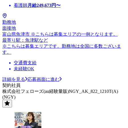
看護師
月給
249,673
円〜
勤務地
面接地
富山県魚津市 ※こちらは募集エリアの一例となります。
最寄り駅：魚津駅など
※こちらは募集エリアです。勤務地は全国に多数ございま
す。
交通費支給
未経験OK
詳細を見る
応募画面に進む
契約社員
株式会社フェローズ(au経験量販)NGY_AK_822_1210T(A)
(NGY)