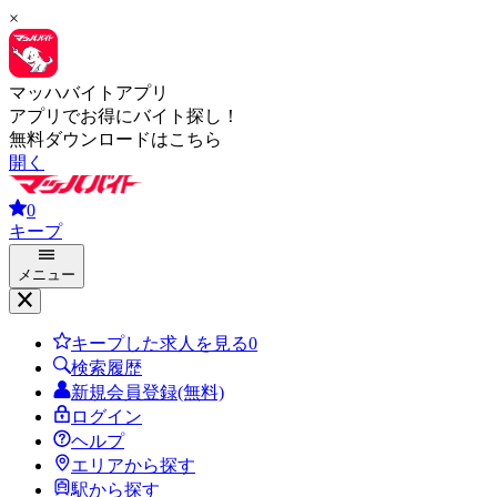
×
マッハバイトアプリ
アプリでお得にバイト探し！
無料ダウンロードはこちら
開く
0
キープ
メニュー
キープした求人を見る
0
検索履歴
新規会員登録(無料)
ログイン
ヘルプ
エリアから探す
駅から探す