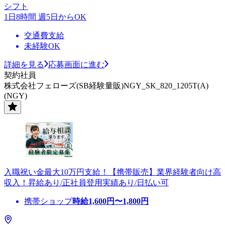
シフト
1日8時間 週5日からOK
交通費支給
未経験OK
詳細を見る
応募画面に進む
契約社員
株式会社フェローズ(SB経験量販)NGY_SK_820_1205T(A)
(NGY)
入職祝い金最大10万円支給！【携帯販売】業界経験者向け高
収入！昇給あり/正社員登用実績あり/日払い可
携帯ショップ
時給
1,600
円〜
1,800
円