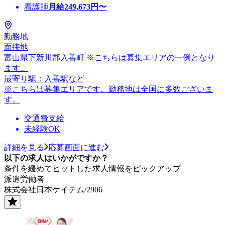
看護師
月給
249,673
円〜
勤務地
面接地
富山県下新川郡入善町 ※こちらは募集エリアの一例となり
ます。
最寄り駅：入善駅など
※こちらは募集エリアです。勤務地は全国に多数ございま
す。
交通費支給
未経験OK
詳細を見る
応募画面に進む
以下の求人はいかがですか？
条件を緩めてヒットした求人情報をピックアップ
派遣労働者
株式会社日本ケイテム/2906