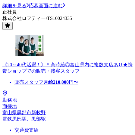
詳細を見る
応募画面に進む
正社員
株式会社ロフティー/TS10024335
《20～40代活躍！》＊高時給◎富山県内に複数支店あり★携
帯ショップでの販売・接客スタッフ
販売スタッフ
月給
210,000
円〜
勤務地
面接地
富山県黒部市新牧野
電鉄黒部駅、黒部駅
交通費支給