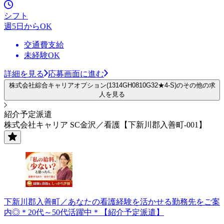
シフト
週5日からOK
交通費支給
未経験OK
詳細を見る
応募画面に進む
株式会社綜合キャリアオプション(1314GH0810G32★4-S)のその他の求
人を見る
紹介予定派遣
株式会社キャリア SC金沢／看護【下新川郡入善町-001】
下新川郡入善町／あなたの看護経験を活かせる勤務先をご案
内◎＊20代～50代活躍中＊【紹介予定派遣】