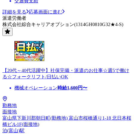
交通費支給
詳細を見る
応募画面に進む
派遣労働者
株式会社綜合キャリアオプション(1314GH0810G32★4-S)
【20代～40代活躍中】社保完備・派遣のお仕事☆週5で働け
る☆フォークリフト/日払いOK
機械オペレーション
時給
1,600
円〜
勤務地
面接地
富山県下新川郡朝日町(勤務地) 富山市桜橋通り1-18 北日本桜
橋ビル1F(面接地)
泊(富山)駅