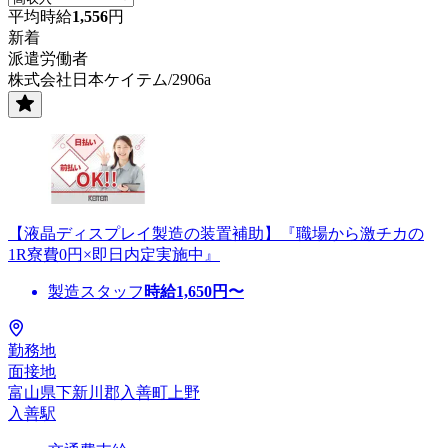
平均時給
1,556
円
新着
派遣労働者
株式会社日本ケイテム/2906a
【液晶ディスプレイ製造の装置補助】『職場から激チカの
1R寮費0円×即日内定実施中』
製造スタッフ
時給
1,650
円〜
勤務地
面接地
富山県下新川郡入善町上野
入善駅