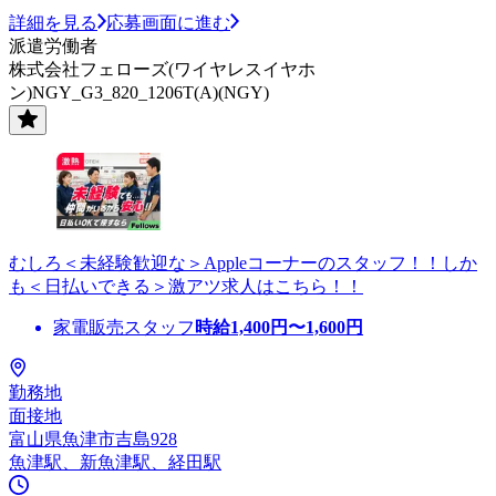
詳細を見る
応募画面に進む
派遣労働者
株式会社フェローズ(ワイヤレスイヤホ
ン)NGY_G3_820_1206T(A)(NGY)
むしろ＜未経験歓迎な＞Appleコーナーのスタッフ！！しか
も＜日払いできる＞激アツ求人はこちら！！
家電販売スタッフ
時給
1,400
円〜
1,600
円
勤務地
面接地
富山県魚津市吉島928
魚津駅、新魚津駅、経田駅