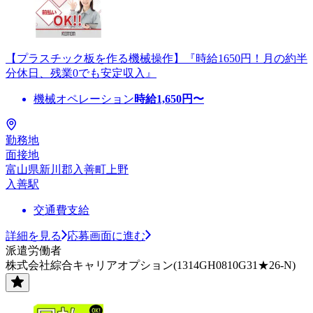
【プラスチック板を作る機械操作】『時給1650円！月の約半
分休日、残業0でも安定収入』
機械オペレーション
時給
1,650
円〜
勤務地
面接地
富山県新川郡入善町上野
入善駅
交通費支給
詳細を見る
応募画面に進む
派遣労働者
株式会社綜合キャリアオプション(1314GH0810G31★26-N)