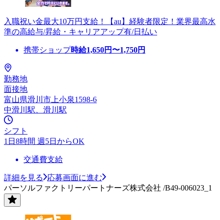
入職祝い金最大10万円支給！【au】経験者限定！業界最高水
準の高給与/昇給・キャリアアップ有/日払い
携帯ショップ
時給
1,650
円〜
1,750
円
勤務地
面接地
富山県滑川市上小泉1598-6
中滑川駅、滑川駅
シフト
1日8時間 週5日からOK
交通費支給
詳細を見る
応募画面に進む
パーソルファクトリーパートナーズ株式会社 /B49-006023_1