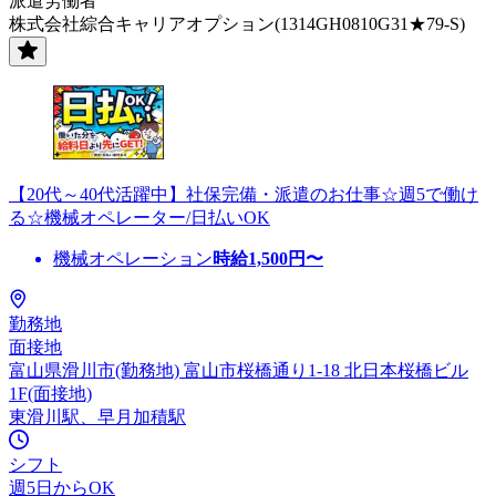
派遣労働者
株式会社綜合キャリアオプション(1314GH0810G31★79-S)
【20代～40代活躍中】社保完備・派遣のお仕事☆週5で働け
る☆機械オペレーター/日払いOK
機械オペレーション
時給
1,500
円〜
勤務地
面接地
富山県滑川市(勤務地) 富山市桜橋通り1-18 北日本桜橋ビル
1F(面接地)
東滑川駅、早月加積駅
シフト
週5日からOK