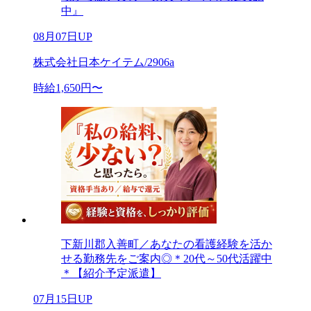
中』
08月07日UP
株式会社日本ケイテム/2906a
時給1,650円〜
下新川郡入善町／あなたの看護経験を活か
せる勤務先をご案内◎＊20代～50代活躍中
＊【紹介予定派遣】
07月15日UP