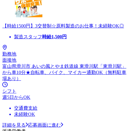
【時給1500円】3交替制☆原料製造のお仕事！未経験OK◎
製造スタッフ
時給
1,500
円
勤務地
面接地
富山県滑川市 あいの風とやま鉄道線 東滑川駅「東滑川駅」
から車10分★自転車、バイク、マイカー通勤OK（無料駐車
場あり）
シフト
週5日からOK
交通費支給
未経験OK
詳細を見る
応募画面に進む