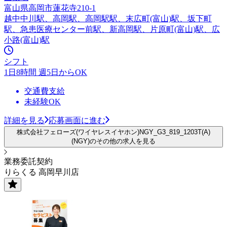
富山県高岡市蓮花寺210-1
越中中川駅、高岡駅、高岡駅駅、末広町(富山)駅、坂下町
駅、急患医療センター前駅、新高岡駅、片原町(富山)駅、広
小路(富山)駅
シフト
1日8時間 週5日からOK
交通費支給
未経験OK
詳細を見る
応募画面に進む
株式会社フェローズ(ワイヤレスイヤホン)NGY_G3_819_1203T(A)
(NGY)のその他の求人を見る
業務委託契約
りらくる 高岡早川店