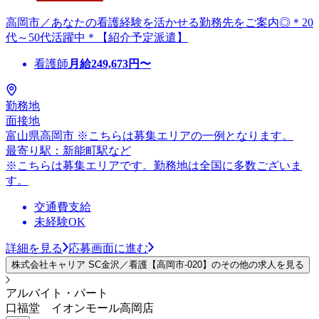
高岡市／あなたの看護経験を活かせる勤務先をご案内◎＊20
代～50代活躍中＊【紹介予定派遣】
看護師
月給
249,673
円〜
勤務地
面接地
富山県高岡市 ※こちらは募集エリアの一例となります。
最寄り駅：新能町駅など
※こちらは募集エリアです。勤務地は全国に多数ございま
す。
交通費支給
未経験OK
詳細を見る
応募画面に進む
株式会社キャリア SC金沢／看護【高岡市-020】のその他の求人を見る
アルバイト・パート
口福堂 イオンモール高岡店