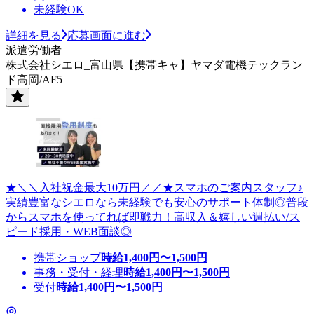
未経験OK
詳細を見る
応募画面に進む
派遣労働者
株式会社シエロ_富山県【携帯キャ】ヤマダ電機テックラン
ド高岡/AF5
★＼＼入社祝金最大10万円／／★スマホのご案内スタッフ♪
実績豊富なシエロなら未経験でも安心のサポート体制◎普段
からスマホを使ってれば即戦力！高収入＆嬉しい週払い/ス
ピード採用・WEB面談◎
携帯ショップ
時給
1,400
円〜
1,500
円
事務・受付・経理
時給
1,400
円〜
1,500
円
受付
時給
1,400
円〜
1,500
円