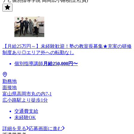
ナビ個別指導学院 高岡広小路校(正社員)
【月給25万円～】未経験歓迎！塾の教室長募集★充実の研修
制度あり◎エリア外への転勤なし
個別指導講師
月給
250,000
円〜
勤務地
面接地
富山県高岡市丸の内7-1
広小路駅より徒歩1分
交通費支給
未経験OK
詳細を見る
応募画面に進む