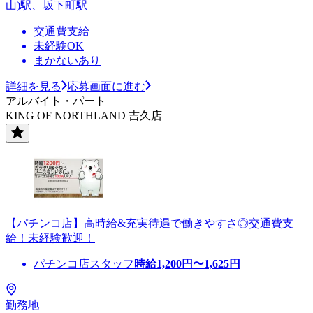
山)駅、坂下町駅
交通費支給
未経験OK
まかないあり
詳細を見る
応募画面に進む
アルバイト・パート
KING OF NORTHLAND 吉久店
【パチンコ店】高時給&充実待遇で働きやすさ◎交通費支
給！未経験歓迎！
パチンコ店スタッフ
時給
1,200
円〜
1,625
円
勤務地