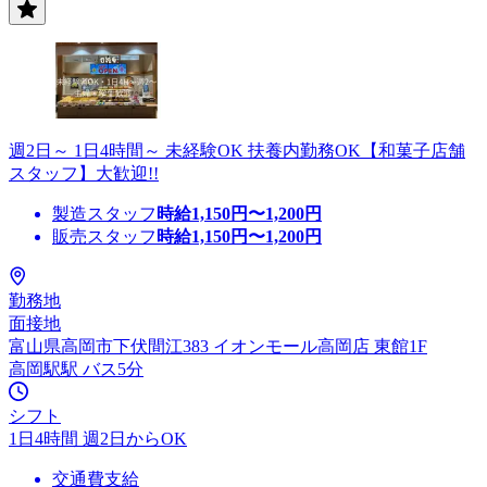
週2日～ 1日4時間～ 未経験OK 扶養内勤務OK【和菓子店舗
スタッフ】大歓迎!!
製造スタッフ
時給
1,150
円〜
1,200
円
販売スタッフ
時給
1,150
円〜
1,200
円
勤務地
面接地
富山県高岡市下伏間江383 イオンモール高岡店 東館1F
高岡駅駅 バス5分
シフト
1日4時間 週2日からOK
交通費支給