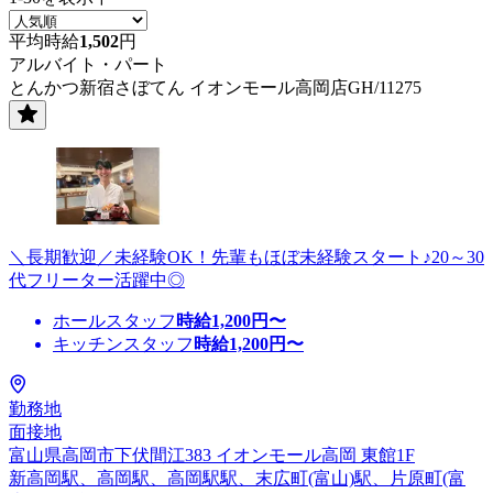
平均時給
1,502
円
アルバイト・パート
とんかつ新宿さぼてん イオンモール高岡店GH/11275
＼長期歓迎／未経験OK！先輩もほぼ未経験スタート♪20～30
代フリーター活躍中◎
ホールスタッフ
時給
1,200
円〜
キッチンスタッフ
時給
1,200
円〜
勤務地
面接地
富山県高岡市下伏間江383 イオンモール高岡 東館1F
新高岡駅、高岡駅、高岡駅駅、末広町(富山)駅、片原町(富