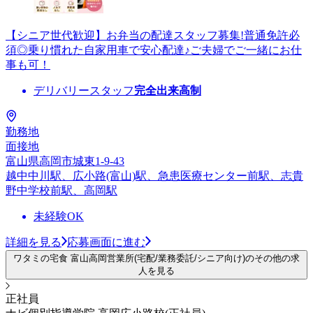
【シニア世代歓迎】お弁当の配達スタッフ募集!普通免許必
須◎乗り慣れた自家用車で安心配達♪ご夫婦でご一緒にお仕
事も可！
デリバリースタッフ
完全出来高制
勤務地
面接地
富山県高岡市城東1-9-43
越中中川駅、広小路(富山)駅、急患医療センター前駅、志貴
野中学校前駅、高岡駅
未経験OK
詳細を見る
応募画面に進む
ワタミの宅食 富山高岡営業所(宅配/業務委託/シニア向け)のその他の求
人を見る
正社員