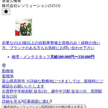
派遣労働者
株式会社レソリューション(52513)
必要なのは3級以上の自動車整備士資格のみ！経験の浅い
方、ブランクのある方もお気軽にお問い合わせ下さい
修理・メンテスタッフ
月給
300,000
円〜
350,000
円
勤務地
面接地
富山県高岡市 ※詳細な勤務地につきましては、面接時にご
確認をお願いいたします
志貴野中学校前駅 徒歩2分、越中中川駅 徒歩11分、高岡駅
徒歩23分
詳細を見る
応募画面に進む
株式会社レソリューション(52513)のその他の求人を見る