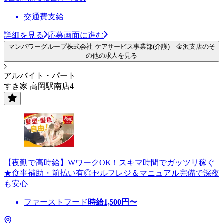
交通費支給
詳細を見る
応募画面に進む
マンパワーグループ株式会社 ケアサービス事業部(介護) 金沢支店のそ
の他の求人を見る
アルバイト・パート
すき家 高岡駅南店4
【夜勤で高時給】WワークOK！スキマ時間でガッツリ稼ぐ
★食事補助・前払い有◎セルフレジ＆マニュアル完備で深夜
も安心
ファーストフード
時給
1,500
円〜