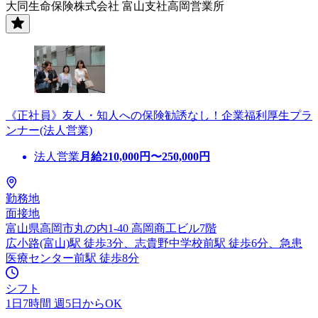
大同生命保険株式会社 富山支社高岡営業所
《正社員》友人・知人への保険勧誘なし！企業福利厚生プラ
ンナー(法人営業)
法人営業
月給
210,000
円〜
250,000
円
勤務地
面接地
富山県高岡市丸の内1-40 高岡商工ビル7階
広小路(富山)駅 徒歩3分、志貴野中学校前駅 徒歩6分、急患
医療センター前駅 徒歩8分
シフト
1日7時間 週5日からOK