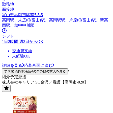
勤務地
面接地
富山県高岡市駅南5-5-5
高岡駅、末広町(富山)駅、高岡駅駅、片原町(富山)駅、新高
岡駅、越中中川駅
シフト
1日2時間 週2日からOK
交通費支給
未経験OK
詳細を見る
応募画面に進む
すき家 高岡駅南店4のその他の求人を見る
紹介予定派遣
株式会社キャリア SC金沢／看護【高岡市-020】