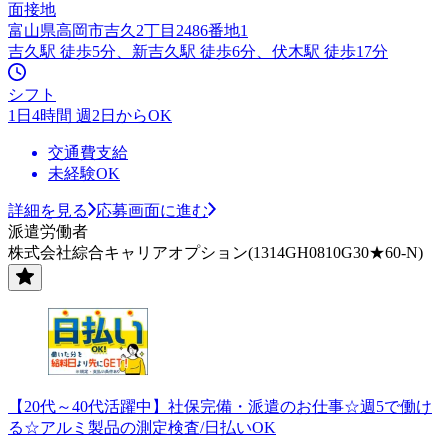
面接地
富山県高岡市吉久2丁目2486番地1
吉久駅 徒歩5分、新吉久駅 徒歩6分、伏木駅 徒歩17分
シフト
1日4時間 週2日からOK
交通費支給
未経験OK
詳細を見る
応募画面に進む
派遣労働者
株式会社綜合キャリアオプション(1314GH0810G30★60-N)
【20代～40代活躍中】社保完備・派遣のお仕事☆週5で働け
る☆アルミ製品の測定検査/日払いOK