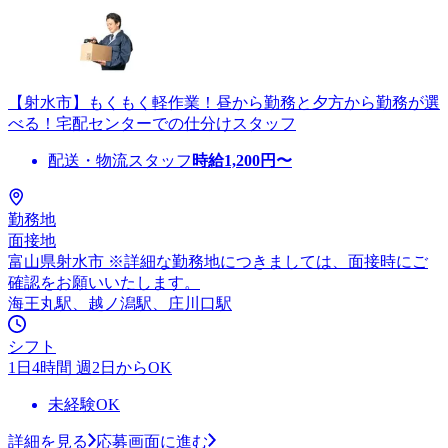
【射水市】もくもく軽作業！昼から勤務と夕方から勤務が選
べる！宅配センターでの仕分けスタッフ
配送・物流スタッフ
時給
1,200
円〜
勤務地
面接地
富山県射水市 ※詳細な勤務地につきましては、面接時にご
確認をお願いいたします。
海王丸駅、越ノ潟駅、庄川口駅
シフト
1日4時間 週2日からOK
未経験OK
詳細を見る
応募画面に進む