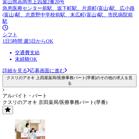
富山県高岡市上四屋2番20号
急患医療センター前駅、坂下町駅、片原町(富山)駅、広小路
(富山)駅、志貴野中学校前駅、末広町(富山)駅、市民病院前
駅
シフト
1日5時間 週5日からOK
交通費支給
未経験OK
詳細を見る
応募画面に進む
クスリのアオキ 上四屋薬局/医療事務パート(早番)のその他の求人を見
る
アルバイト・パート
クスリのアオキ 京田薬局/医療事務パート(早番)