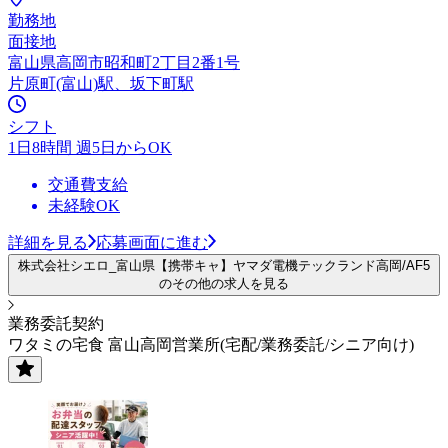
勤務地
面接地
富山県高岡市昭和町2丁目2番1号
片原町(富山)駅、坂下町駅
シフト
1日8時間 週5日からOK
交通費支給
未経験OK
詳細を見る
応募画面に進む
株式会社シエロ_富山県【携帯キャ】ヤマダ電機テックランド高岡/AF5
のその他の求人を見る
業務委託契約
ワタミの宅食 富山高岡営業所(宅配/業務委託/シニア向け)