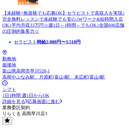
【未経験×無資格でも応募OK】セラピストで高収入を実現♪
完全無料レッスンで未経験でも安心♪Wワーク&短時間入店
OK♪平均月収33万円☆週1日～1時間～でもOK♪全国600店舗
の圧倒的集客力☆
セラピスト
時給
2,088
円〜
3,510
円
勤務地
面接地
富山県高岡市早川528-1
高岡やぶなみ駅、片原町(富山)駅、末広町(富山)駅
シフト
1日1時間 週1日からOK
詳細を見る
応募画面に進む
業務委託契約
りらくる 高岡早川店3