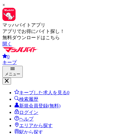
×
マッハバイトアプリ
アプリでお得にバイト探し！
無料ダウンロードはこちら
開く
0
キープ
メニュー
キープした求人を見る
0
検索履歴
新規会員登録(無料)
ログイン
ヘルプ
エリアから探す
駅から探す