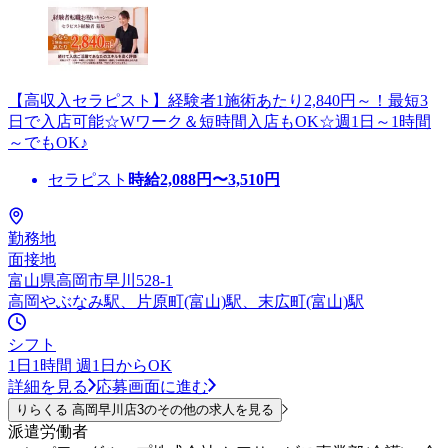
【高収入セラピスト】経験者1施術あたり2,840円～！最短3
日で入店可能☆Wワーク＆短時間入店もOK☆週1日～1時間
～でもOK♪
セラピスト
時給
2,088
円〜
3,510
円
勤務地
面接地
富山県高岡市早川528-1
高岡やぶなみ駅、片原町(富山)駅、末広町(富山)駅
シフト
1日1時間 週1日からOK
詳細を見る
応募画面に進む
りらくる 高岡早川店3のその他の求人を見る
派遣労働者