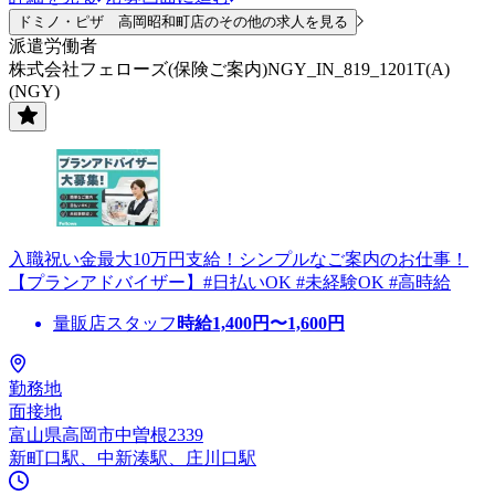
ドミノ・ピザ 高岡昭和町店のその他の求人を見る
派遣労働者
株式会社フェローズ(保険ご案内)NGY_IN_819_1201T(A)
(NGY)
入職祝い金最大10万円支給！シンプルなご案内のお仕事！
【プランアドバイザー】#日払いOK #未経験OK #高時給
量販店スタッフ
時給
1,400
円〜
1,600
円
勤務地
面接地
富山県高岡市中曽根2339
新町口駅、中新湊駅、庄川口駅