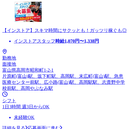
【インストア】スキマ時間にサクッとも！ガッツリ稼ぐも◎
インストアスタッフ
時給
1,070
円〜
1,338
円
勤務地
面接地
富山県高岡市昭和町1-2-1
片原町(富山)駅、坂下町駅、高岡駅、末広町(富山)駅、急患
医療センター前駅、広小路(富山)駅、高岡駅駅、志貴野中学
校前駅、高岡やぶなみ駅
シフト
1日3時間 週3日からOK
未経験OK
詳細を見る
応募画面に進む