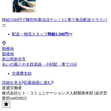
時給1500円で陳列作業ほぼナシ！3ｔ車で食品配送ドライバ
ー
配送・物流スタッフ
時給
1,500
円〜
勤務地
面接地
富山県射水市
あいの風とやま鉄道線 小杉駅 車で15分
交通費支給
詳細を見る
応募画面に進む
派遣労働者
株式会社ヒト・コミュニケーションズ人材開発本部 (金沢営
業所)/s0f29022