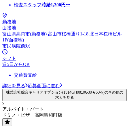
検査スタッフ
時給
1,300
円〜
勤務地
面接地
富山県高岡市(勤務地) 富山市桜橋通り1-18 北日本桜橋ビル
1F(面接地)
市民病院前駅
シフト
週5日からOK
交通費支給
詳細を見る
応募画面に進む
株式会社綜合キャリアオプション(1314GH0810G30★60-N)のその他の
求人を見る
アルバイト・パート
ドミノ・ピザ 高岡昭和町店