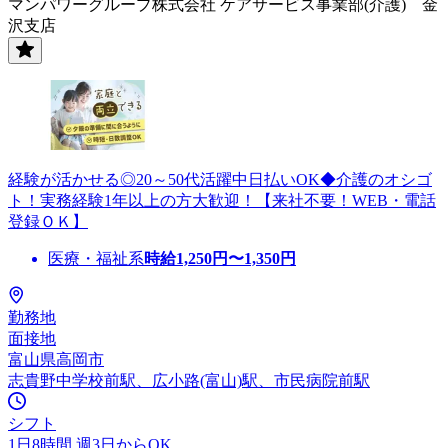
マンパワーグループ株式会社 ケアサービス事業部(介護) 金
沢支店
経験が活かせる◎20～50代活躍中日払いOK◆介護のオシゴ
ト！実務経験1年以上の方大歓迎！【来社不要！WEB・電話
登録ＯＫ】
医療・福祉系
時給
1,250
円〜
1,350
円
勤務地
面接地
富山県高岡市
志貴野中学校前駅、広小路(富山)駅、市民病院前駅
シフト
1日8時間 週3日からOK