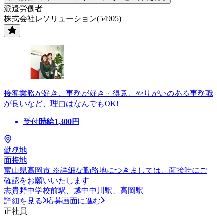
派遣労働者
株式会社レソリューション(54905)
接客業務が好き、事務が好き・得意、やりがいのある事務職
が良いなど、理由はなんでもOK!
受付
時給
1,300
円
勤務地
面接地
富山県高岡市 ※詳細な勤務地につきましては、面接時にご
確認をお願いいたします
志貴野中学校前駅、越中中川駅、高岡駅
詳細を見る
応募画面に進む
正社員