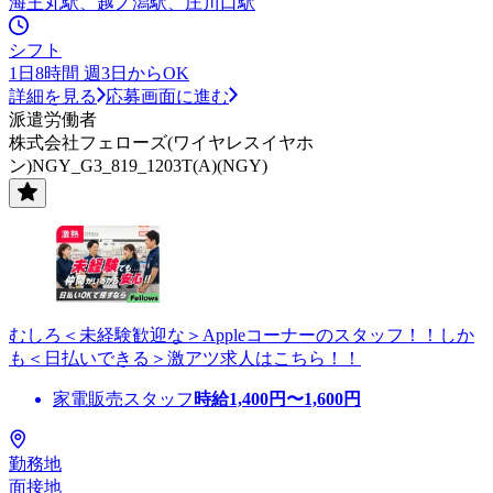
海王丸駅、越ノ潟駅、庄川口駅
シフト
1日8時間 週3日からOK
詳細を見る
応募画面に進む
派遣労働者
株式会社フェローズ(ワイヤレスイヤホ
ン)NGY_G3_819_1203T(A)(NGY)
むしろ＜未経験歓迎な＞Appleコーナーのスタッフ！！しか
も＜日払いできる＞激アツ求人はこちら！！
家電販売スタッフ
時給
1,400
円〜
1,600
円
勤務地
面接地