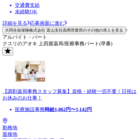
交通費支給
未経験OK
詳細を見る
応募画面に進む
大同生命保険株式会社 富山支社高岡営業所のその他の求人を見る
アルバイト・パート
クスリのアオキ 上四屋薬局/医療事務パート(早番)
【調剤薬局事務スタッフ募集】資格・経験一切不要！日祝は
お休みのお仕事！
医療施設事務
時給
1,062
円〜
1,142
円
勤務地
面接地