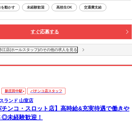
体を動かす
未経験歓迎
高校生OK
交通費支給
すぐ応募する
赤江店(ホールスタッフ)のその他の求人を見る
新庄田中駅
パチンコ店スタッフ
スランド 山室店
パチンコ・スロット店】高時給&充実待遇で働きや
さ◎未経験歓迎！