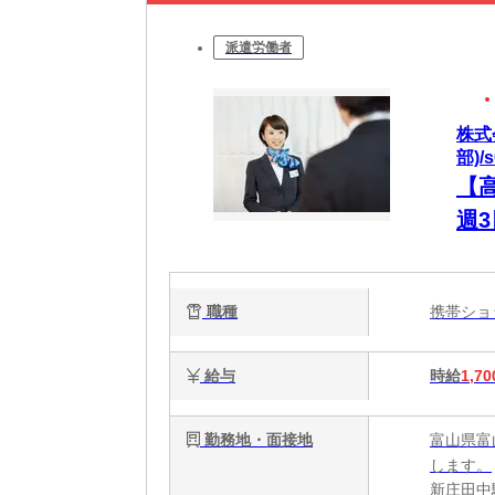
派遣労働者
株式
部)/s
【
週
職種
携帯シ
給与
時給
1,70
勤務地・面接地
富山県富
します。
新庄田中