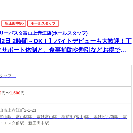
新庄田中駅
ホールスタッフ
リーパスタ富山上赤江店(ホールスタッフ)
週2日 2時間～OK！】バイトデビューも大歓迎！丁
なサポート体制と、食事補助や割引などお得で嬉
いメリットが充実しています。
スタッフ
0
円〜
1,500
円
市上赤江町2-1-21
富山駅、富山駅駅、電鉄富山駅、稲荷町(富山)駅、地鉄ビル前駅、電
・エスタ前駅、新庄田中駅