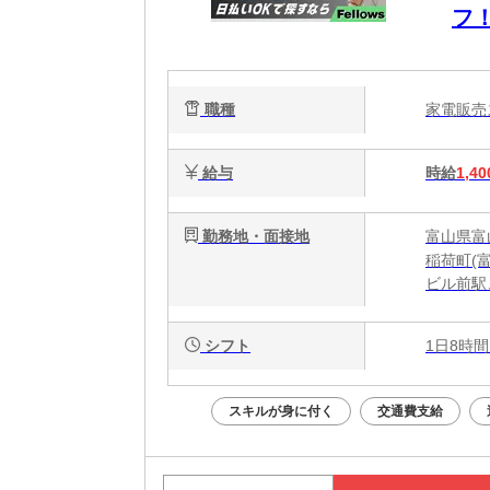
フ
ら
職種
家電販
給与
時給
1,40
勤務地・面接地
富山県富山
稲荷町(
ビル前駅
シフト
1日8時間
スキルが身に付く
交通費支給