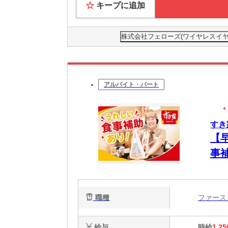
キープに追加
株式会社フェローズ(ワイヤレスイヤホン)
アルバイト・パート
すき
【
事
簡
心
職種
ファー
給与
時給
1,25