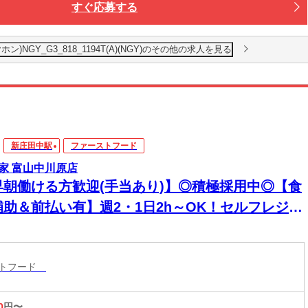
すぐ応募する
NGY_G3_818_1194T(A)(NGY)のその他の求人を見る
新庄田中駅
ファーストフード
家 富山中川原店
早朝働ける方歓迎(手当あり)】◎積極採用中◎【食
補助＆前払い有】週2・1日2h～OK！セルフレジで
単接客◎マニュアル完備で初バイト・未経験も安
！積極採用中
ストフード
0
円〜