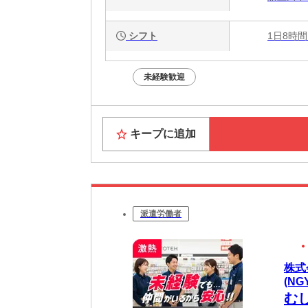
シフト
1日8時間
未経験歓迎
キープに追加
派遣労働者
株式
(NG
む