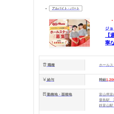
アルバイト・パート
ジョ
【
寧
し
職種
ホール
給与
時給
1,20
勤務地・面接地
富山県富山
粟島駅、
鉄富山駅