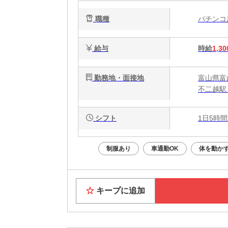
職種
パチン
給与
時給
1,30
勤務地・面接地
富山県富
不二越駅
シフト
1日5時間
制服あり
車通勤OK
体を動か
キープに追加