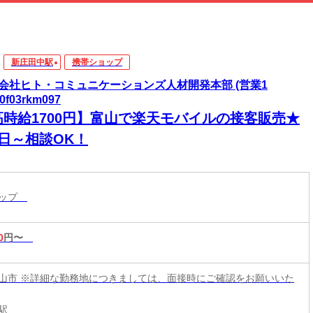
新庄田中駅
携帯ショップ
会社ヒト・コミュニケーションズ人材開発本部 (営業1
0f03rkm097
高時給1700円】富山で楽天モバイルの接客販売★
3日～相談OK！
ョップ
0
円〜
山市 ※詳細な勤務地につきましては、面接時にご確認をお願いいた
駅