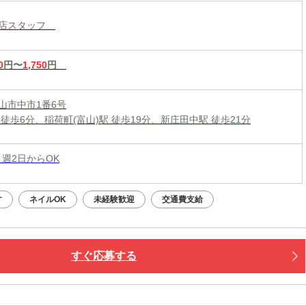
コ店スタッフ
0
円〜
1,750
円
山市中市1番6号
 徒歩6分、稲荷町(富山)駅 徒歩19分、新庄田中駅 徒歩21分
 週2日からOK
す
ネイルOK
未経験歓迎
交通費支給
すぐ応募する