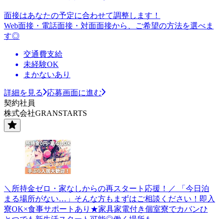
面接はあなたの予定に合わせて調整します！
Web面接・電話面接・対面面接から、ご希望の方法を選べま
す◎
交通費支給
未経験OK
まかないあり
詳細を見る
応募画面に進む
契約社員
株式会社GRANSTARTS
＼所持金ゼロ・家なしからの再スタート応援！／ 「今日泊
まる場所がない…」そんな方もまずはご相談ください！即入
寮OK×食事サポートあり★家具家電付き個室寮でカバンひ