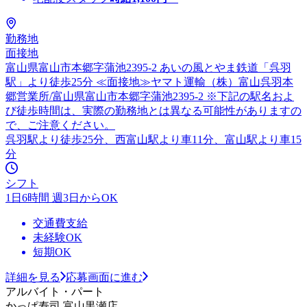
勤務地
面接地
富山県富山市本郷字蒲池2395-2 あいの風とやま鉄道「呉羽
駅」より徒歩25分 ≪面接地≫ヤマト運輸（株）富山呉羽本
郷営業所/富山県富山市本郷字蒲池2395-2 ※下記の駅名およ
び徒歩時間は、実際の勤務地とは異なる可能性がありますの
で、ご注意ください。
呉羽駅より徒歩25分、西富山駅より車11分、富山駅より車15
分
シフト
1日6時間 週3日からOK
交通費支給
未経験OK
短期OK
詳細を見る
応募画面に進む
アルバイト・パート
かっぱ寿司 富山黒瀬店