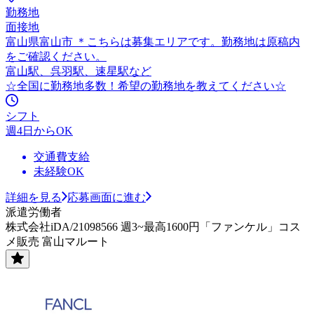
勤務地
面接地
富山県富山市 ＊こちらは募集エリアです。勤務地は原稿内
をご確認ください。
富山駅、呉羽駅、速星駅など
☆全国に勤務地多数！希望の勤務地を教えてください☆
シフト
週4日からOK
交通費支給
未経験OK
詳細を見る
応募画面に進む
派遣労働者
株式会社iDA/21098566 週3~最高1600円「ファンケル」コス
メ販売 富山マルート