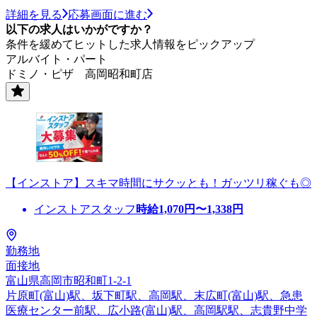
詳細を見る
応募画面に進む
以下の求人はいかがですか？
条件を緩めてヒットした求人情報をピックアップ
アルバイト・パート
ドミノ・ピザ 高岡昭和町店
【インストア】スキマ時間にサクッとも！ガッツリ稼ぐも◎
インストアスタッフ
時給
1,070
円〜
1,338
円
勤務地
面接地
富山県高岡市昭和町1-2-1
片原町(富山)駅、坂下町駅、高岡駅、末広町(富山)駅、急患
医療センター前駅、広小路(富山)駅、高岡駅駅、志貴野中学