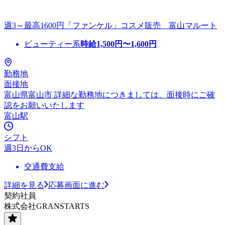
週3～最高1600円「ファンケル」コスメ販売 富山マルート
ビューティー系
時給
1,500
円〜
1,600
円
勤務地
面接地
富山県富山市 詳細な勤務地につきましては、面接時にご確
認をお願いいたします
富山駅
シフト
週3日からOK
交通費支給
詳細を見る
応募画面に進む
契約社員
株式会社GRANSTARTS