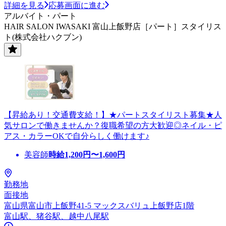
詳細を見る
応募画面に進む
アルバイト・パート
HAIR SALON IWASAKI 富山上飯野店［パート］スタイリス
ト(株式会社ハクブン)
【昇給あり！交通費支給！】★パートスタイリスト募集★人
気サロンで働きませんか？復職希望の方大歓迎◎ネイル・ピ
アス・カラーOKで自分らしく働けます♪
美容師
時給
1,200
円〜
1,600
円
勤務地
面接地
富山県富山市上飯野41-5 マックスバリュ上飯野店1階
富山駅、猪谷駅、越中八尾駅