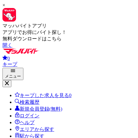
×
マッハバイトアプリ
アプリでお得にバイト探し！
無料ダウンロードはこちら
開く
0
キープ
メニュー
キープした求人を見る
0
検索履歴
新規会員登録(無料)
ログイン
ヘルプ
エリアから探す
駅から探す