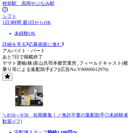
校前駅、高岡やぶなみ駅
シフト
1日3時間 週3日からOK
未経験OK
詳細を見る
応募画面に進む
アルバイト・パート
あと7日で掲載終了
ヤマト運輸(株)富山呉羽本郷営業所_フィールドキャスト(横
乗り等による集配助手)[フ](広告No.Y00000612976)
＼8/16～9/30 短期募集！／免許不要の集配助手◎未経験者
歓迎♪[フ]
宅配便スタッフ
時給
1,100
円〜