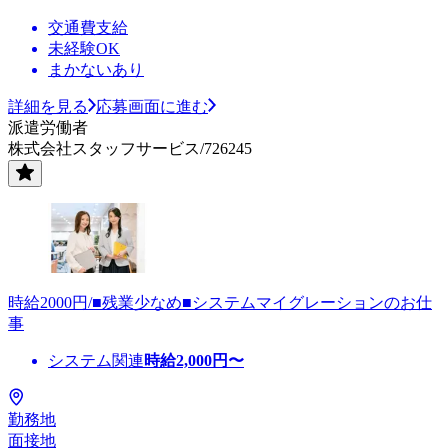
交通費支給
未経験OK
まかないあり
詳細を見る
応募画面に進む
派遣労働者
株式会社スタッフサービス/726245
時給2000円/■残業少なめ■システムマイグレーションのお仕
事
システム関連
時給
2,000
円〜
勤務地
面接地