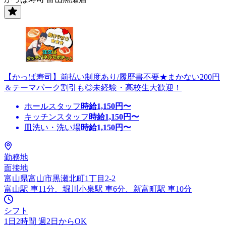
【かっぱ寿司】前払い制度あり/履歴書不要★まかない200円
＆テーマパーク割引も◎未経験・高校生大歓迎！
ホールスタッフ
時給
1,150
円〜
キッチンスタッフ
時給
1,150
円〜
皿洗い・洗い場
時給
1,150
円〜
勤務地
面接地
富山県富山市黒瀬北町1丁目2-2
富山駅 車11分、堀川小泉駅 車6分、新富町駅 車10分
シフト
1日2時間 週2日からOK