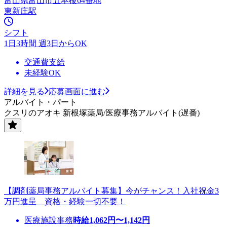
富山県富山市五本榎64番地
東新庄駅
シフト
1日3時間 週3日からOK
交通費支給
未経験OK
詳細を見る
応募画面に進む
アルバイト・パート
クスリのアオキ 新根塚薬局/医療事務アルバイト(遅番)
【調剤薬局事務アルバイト募集】今がチャンス！入社祝金3
万円進呈 資格・経験一切不要！
医療施設事務
時給
1,062
円〜
1,142
円