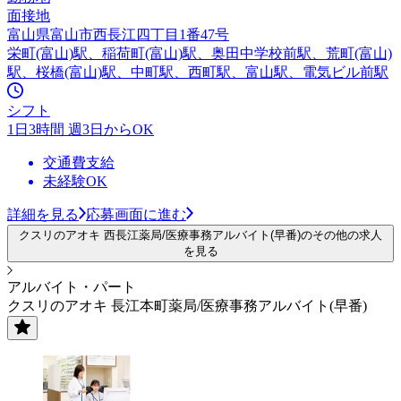
面接地
富山県富山市西長江四丁目1番47号
栄町(富山)駅、稲荷町(富山)駅、奥田中学校前駅、荒町(富山)
駅、桜橋(富山)駅、中町駅、西町駅、富山駅、電気ビル前駅
シフト
1日3時間 週3日からOK
交通費支給
未経験OK
詳細を見る
応募画面に進む
クスリのアオキ 西長江薬局/医療事務アルバイト(早番)のその他の求人
を見る
アルバイト・パート
クスリのアオキ 長江本町薬局/医療事務アルバイト(早番)