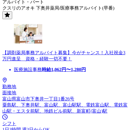
アルバイト・パート
クスリのアオキ 下奥井薬局/医療事務アルバイト(早番)
【調剤薬局事務アルバイト募集】今がチャンス！入社祝金3
万円進呈 資格・経験一切不要！
医療施設事務
時給
1,062
円〜
1,280
円
勤務地
面接地
富山県富山市下奥井一丁目1番26号
粟島駅、下奥井駅、富山駅、富山駅駅、電鉄富山駅、電鉄富
山駅・エスタ前駅、地鉄ビル前駅、新富町(富山)駅
シフト
1日3時間 週3日からOK