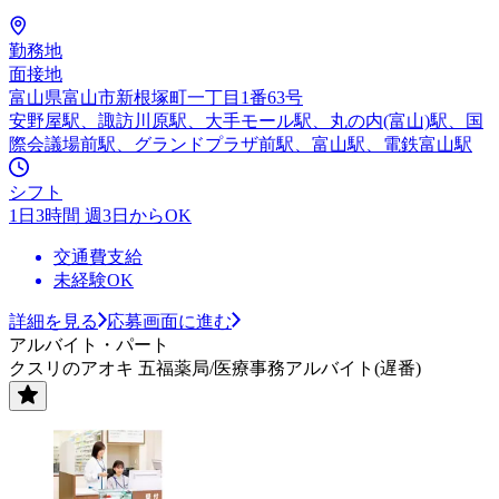
勤務地
面接地
富山県富山市新根塚町一丁目1番63号
安野屋駅、諏訪川原駅、大手モール駅、丸の内(富山)駅、国
際会議場前駅、グランドプラザ前駅、富山駅、電鉄富山駅
シフト
1日3時間 週3日からOK
交通費支給
未経験OK
詳細を見る
応募画面に進む
アルバイト・パート
クスリのアオキ 五福薬局/医療事務アルバイト(遅番)