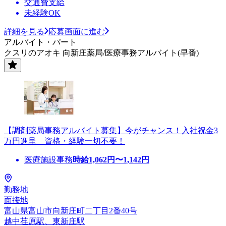
交通費支給
未経験OK
詳細を見る
応募画面に進む
アルバイト・パート
クスリのアオキ 向新庄薬局/医療事務アルバイト(早番)
【調剤薬局事務アルバイト募集】今がチャンス！入社祝金3
万円進呈 資格・経験一切不要！
医療施設事務
時給
1,062
円〜
1,142
円
勤務地
面接地
富山県富山市向新庄町二丁目2番40号
越中荏原駅、東新庄駅