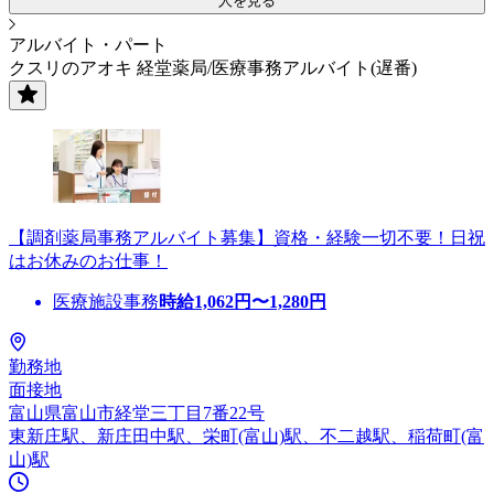
人を見る
アルバイト・パート
クスリのアオキ 経堂薬局/医療事務アルバイト(遅番)
【調剤薬局事務アルバイト募集】資格・経験一切不要！日祝
はお休みのお仕事！
医療施設事務
時給
1,062
円〜
1,280
円
勤務地
面接地
富山県富山市経堂三丁目7番22号
東新庄駅、新庄田中駅、栄町(富山)駅、不二越駅、稲荷町(富
山)駅