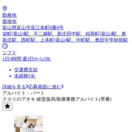
勤務地
面接地
富山県富山市長江本町8番8号
栄町(富山)駅、不二越駅、新庄田中駅、稲荷町(富山)駅、東
新庄駅、西町駅、上本町(富山)駅、中町駅、奥田中学校前駅
シフト
1日3時間 週3日からOK
交通費支給
未経験OK
詳細を見る
応募画面に進む
アルバイト・パート
クスリのアオキ 経堂薬局/医療事務アルバイト(早番)