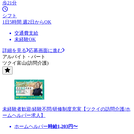
歩21分
シフト
1日5時間 週2日からOK
交通費支給
未経験OK
詳細を見る
応募画面に進む
アルバイト・パート
ツクイ富山(訪問介護)
未経験者歓迎/経験不問/研修制度充実【ツクイの訪問介護/ホ
ームヘルパー求人】
ホームヘルパー
時給
1,203
円〜