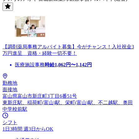
【調剤薬局事務アルバイト募集】今がチャンス！入社祝金3
万円進呈 資格・経験一切不要！
医療施設事務
時給
1,062
円〜
1,142
円
勤務地
面接地
富山県富山市新庄町3丁目6番51号
東新庄駅、稲荷町(富山)駅、栄町(富山)駅、不二越駅、奥田
中学校前駅
シフト
1日3時間 週3日からOK