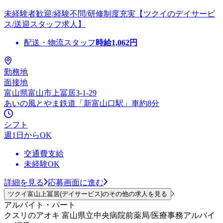
未経験者歓迎/経験不問/研修制度充実【ツクイのデイサービ
ス/送迎スタッフ求人】
配送・物流スタッフ
時給
1,062
円
勤務地
面接地
富山県富山市上冨居3-1-29
あいの風とやま鉄道「新富山口駅」車約8分
シフト
週1日からOK
交通費支給
未経験OK
詳細を見る
応募画面に進む
ツクイ富山上冨居(デイサービス)のその他の求人を見る
アルバイト・パート
クスリのアオキ 富山県立中央病院前薬局/医療事務アルバイ