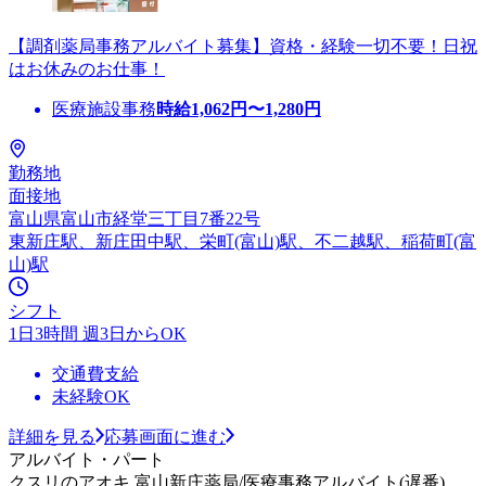
【調剤薬局事務アルバイト募集】資格・経験一切不要！日祝
はお休みのお仕事！
医療施設事務
時給
1,062
円〜
1,280
円
勤務地
面接地
富山県富山市経堂三丁目7番22号
東新庄駅、新庄田中駅、栄町(富山)駅、不二越駅、稲荷町(富
山)駅
シフト
1日3時間 週3日からOK
交通費支給
未経験OK
詳細を見る
応募画面に進む
アルバイト・パート
クスリのアオキ 富山新庄薬局/医療事務アルバイト(遅番)