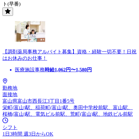
ト(早番)
【調剤薬局事務アルバイト募集】資格・経験一切不要！日祝
はお休みのお仕事！
医療施設事務
時給
1,062
円〜
1,580
円
勤務地
面接地
富山県富山市西長江3丁目1番5号
栄町(富山)駅、稲荷町(富山)駅、奥田中学校前駅、富山駅、
桜橋(富山)駅、電気ビル前駅、荒町(富山)駅、地鉄ビル前駅
シフト
1日3時間 週3日からOK