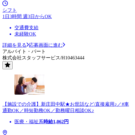
シフト
1日3時間 週3日からOK
交通費支給
未経験OK
詳細を見る
応募画面に進む
アルバイト・パート
株式会社スタッフサービス/H10463444
【施設での介護】新庄田中駅★お世話など/直接雇用♪／#車
通勤OK／時短勤務OK／勤務曜日相談OK♪
医療・福祉系
時給
1,062
円