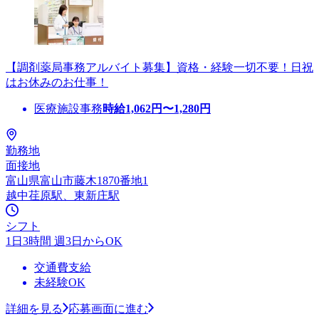
【調剤薬局事務アルバイト募集】資格・経験一切不要！日祝
はお休みのお仕事！
医療施設事務
時給
1,062
円〜
1,280
円
勤務地
面接地
富山県富山市藤木1870番地1
越中荏原駅、東新庄駅
シフト
1日3時間 週3日からOK
交通費支給
未経験OK
詳細を見る
応募画面に進む