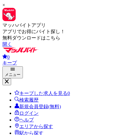
×
マッハバイトアプリ
アプリでお得にバイト探し！
無料ダウンロードはこちら
開く
0
キープ
メニュー
キープした求人を見る
0
検索履歴
新規会員登録(無料)
ログイン
ヘルプ
エリアから探す
駅から探す