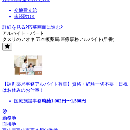
交通費支給
未経験OK
詳細を見る
応募画面に進む
アルバイト・パート
クスリのアオキ 五本榎薬局/医療事務アルバイト(早番)
【調剤薬局事務アルバイト募集】資格・経験一切不要！日祝
はお休みのお仕事！
医療施設事務
時給
1,062
円〜
1,580
円
勤務地
面接地