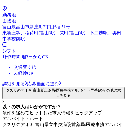
勤務地
面接地
富山県富山市新庄町3丁目6番51号
東新庄駅、稲荷町(富山)駅、栄町(富山)駅、不二越駅、奥田
中学校前駅
シフト
1日3時間 週3日からOK
交通費支給
未経験OK
詳細を見る
応募画面に進む
クスリのアオキ 富山新庄薬局/医療事務アルバイト(早番)のその他の求
人を見る
以下の求人はいかがですか？
条件を緩めてヒットした求人情報をピックアップ
アルバイト・パート
クスリのアオキ 富山県立中央病院前薬局/医療事務アルバイ