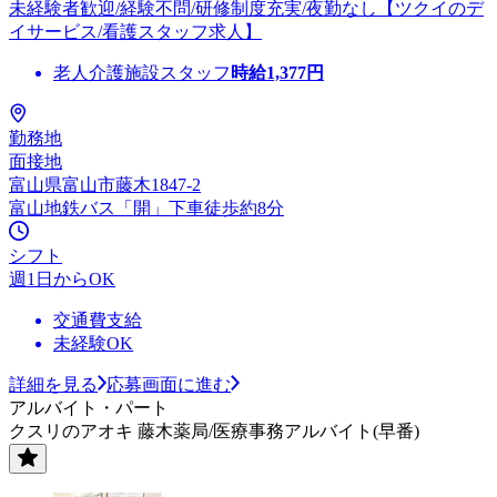
未経験者歓迎/経験不問/研修制度充実/夜勤なし【ツクイのデ
イサービス/看護スタッフ求人】
老人介護施設スタッフ
時給
1,377
円
勤務地
面接地
富山県富山市藤木1847-2
富山地鉄バス「開」下車徒歩約8分
シフト
週1日からOK
交通費支給
未経験OK
詳細を見る
応募画面に進む
アルバイト・パート
クスリのアオキ 藤木薬局/医療事務アルバイト(早番)