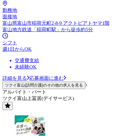
勤務地
面接地
富山県富山市稲荷元町2-8-9 アクトピアトヤマ1階
富山地方鉄道「稲荷町駅」から徒歩約5分
シフト
週1日からOK
交通費支給
未経験OK
詳細を見る
応募画面に進む
ツクイ富山(訪問介護)のその他の求人を見る
アルバイト・パート
ツクイ富山上冨居(デイサービス)