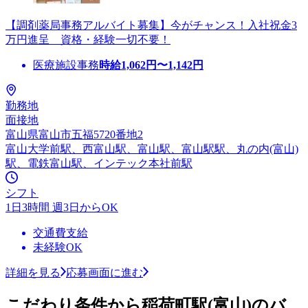
【調剤薬局事務アルバイト募集】今がチャンス！入社祝金3
万円進呈 資格・経験一切不要！
医療施設事務
時給
1,062
円〜
1,142
円
勤務地
面接地
富山県富山市五福5720番地2
富山大学前駅、西富山駅、富山駅、富山駅駅、丸の内(富山)
駅、電鉄富山駅、インテック本社前駅
シフト
1日3時間 週3日からOK
交通費支給
未経験OK
詳細を見る
応募画面に進む
こだわり条件から稲荷町駅(富山)のバ