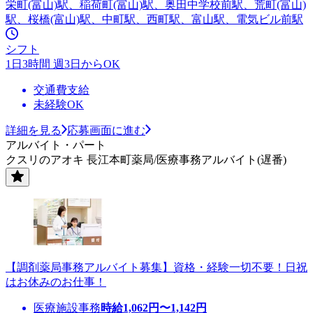
栄町(富山)駅、稲荷町(富山)駅、奥田中学校前駅、荒町(富山)
駅、桜橋(富山)駅、中町駅、西町駅、富山駅、電気ビル前駅
シフト
1日3時間 週3日からOK
交通費支給
未経験OK
詳細を見る
応募画面に進む
アルバイト・パート
クスリのアオキ 長江本町薬局/医療事務アルバイト(遅番)
【調剤薬局事務アルバイト募集】資格・経験一切不要！日祝
はお休みのお仕事！
医療施設事務
時給
1,062
円〜
1,142
円