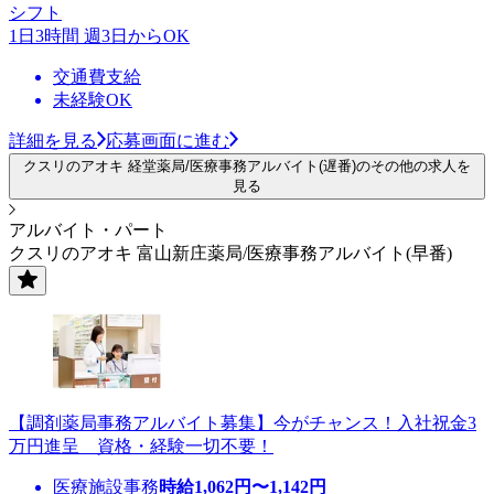
シフト
1日3時間 週3日からOK
交通費支給
未経験OK
詳細を見る
応募画面に進む
クスリのアオキ 経堂薬局/医療事務アルバイト(遅番)のその他の求人を
見る
アルバイト・パート
クスリのアオキ 富山新庄薬局/医療事務アルバイト(早番)
【調剤薬局事務アルバイト募集】今がチャンス！入社祝金3
万円進呈 資格・経験一切不要！
医療施設事務
時給
1,062
円〜
1,142
円