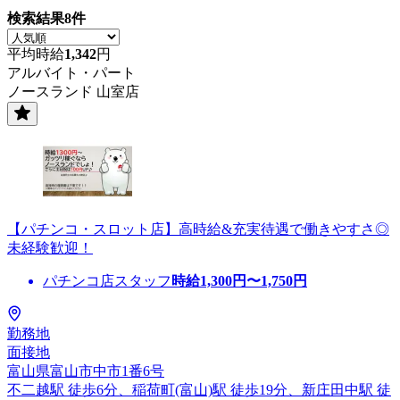
検索結果
8
件
平均時給
1,342
円
アルバイト・パート
ノースランド 山室店
【パチンコ・スロット店】高時給&充実待遇で働きやすさ◎
未経験歓迎！
パチンコ店スタッフ
時給
1,300
円〜
1,750
円
勤務地
面接地
富山県富山市中市1番6号
不二越駅 徒歩6分、稲荷町(富山)駅 徒歩19分、新庄田中駅 徒