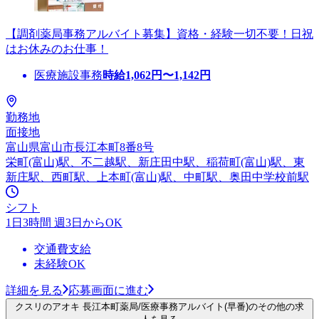
【調剤薬局事務アルバイト募集】資格・経験一切不要！日祝
はお休みのお仕事！
医療施設事務
時給
1,062
円〜
1,142
円
勤務地
面接地
富山県富山市長江本町8番8号
栄町(富山)駅、不二越駅、新庄田中駅、稲荷町(富山)駅、東
新庄駅、西町駅、上本町(富山)駅、中町駅、奥田中学校前駅
シフト
1日3時間 週3日からOK
交通費支給
未経験OK
詳細を見る
応募画面に進む
クスリのアオキ 長江本町薬局/医療事務アルバイト(早番)のその他の求