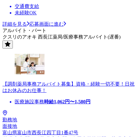
交通費支給
未経験OK
詳細を見る
応募画面に進む
アルバイト・パート
クスリのアオキ 西長江薬局/医療事務アルバイト(遅番)
【調剤薬局事務アルバイト募集】資格・経験一切不要！日祝
はお休みのお仕事！
医療施設事務
時給
1,062
円〜
1,580
円
勤務地
面接地
富山県富山市西長江四丁目1番47号