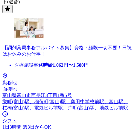
ト(遅番)
【調剤薬局事務アルバイト募集】資格・経験一切不要！日祝
はお休みのお仕事！
医療施設事務
時給
1,062
円〜
1,580
円
勤務地
面接地
富山県富山市西長江3丁目1番5号
栄町(富山)駅、稲荷町(富山)駅、奥田中学校前駅、富山駅、
桜橋(富山)駅、電気ビル前駅、荒町(富山)駅、地鉄ビル前駅
シフト
1日3時間 週3日からOK