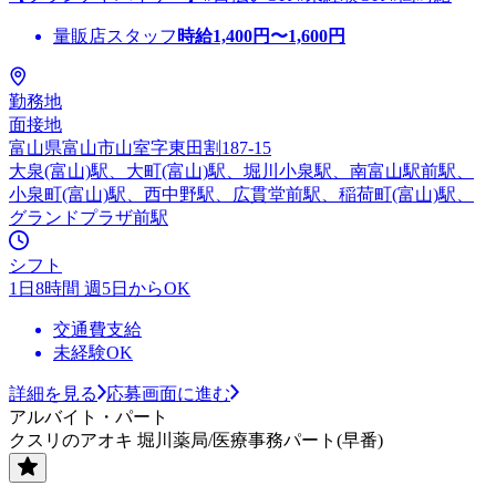
量販店スタッフ
時給
1,400
円〜
1,600
円
勤務地
面接地
富山県富山市山室字東田割187-15
大泉(富山)駅、大町(富山)駅、堀川小泉駅、南富山駅前駅、
小泉町(富山)駅、西中野駅、広貫堂前駅、稲荷町(富山)駅、
グランドプラザ前駅
シフト
1日8時間 週5日からOK
交通費支給
未経験OK
詳細を見る
応募画面に進む
アルバイト・パート
クスリのアオキ 堀川薬局/医療事務パート(早番)