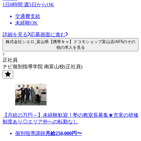
1日8時間 週5日からOK
交通費支給
未経験OK
詳細を見る
応募画面に進む
株式会社シエロ_富山県【携帯キャ】ドコモショップ富山店/AF5のその
他の求人を見る
正社員
ナビ個別指導学院 南富山校(正社員)
【月給25万円～】未経験歓迎！塾の教室長募集★充実の研修
制度あり◎エリア外への転勤なし
個別指導講師
月給
250,000
円〜