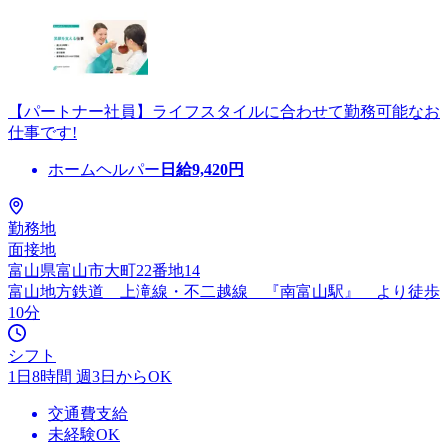
【パートナー社員】ライフスタイルに合わせて勤務可能なお
仕事です!
ホームヘルパー
日給
9,420
円
勤務地
面接地
富山県富山市大町22番地14
富山地方鉄道 上滝線・不二越線 『南富山駅』 より徒歩
10分
シフト
1日8時間 週3日からOK
交通費支給
未経験OK