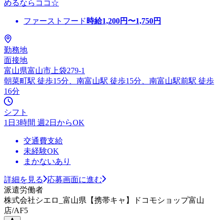
めるならココ☆
ファーストフード
時給
1,200
円〜
1,750
円
勤務地
面接地
富山県富山市上袋279-1
朝菜町駅 徒歩15分、南富山駅 徒歩15分、南富山駅前駅 徒歩
16分
シフト
1日3時間 週2日からOK
交通費支給
未経験OK
まかないあり
詳細を見る
応募画面に進む
派遣労働者
株式会社シエロ_富山県【携帯キャ】ドコモショップ富山
店/AF5