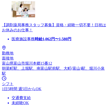
【調剤薬局事務スタッフ募集】資格・経験一切不要！日祝は
お休みのお仕事！
医療施設事務
時給
1,062
円〜
1,580
円
勤務地
面接地
富山県富山市堀川本郷15番12
朝菜町駅、上堀駅、南富山駅前駅、大町(富山)駅、堀川小泉
駅
シフト
1日5時間 週5日からOK
交通費支給
未経験OK