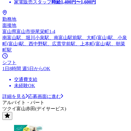
家電販売スタッフ
時給
1,400
円〜
1,600
円
勤務地
面接地
富山県富山市掛尾栄町1-4
南富山駅、堀川小泉駅、南富山駅前駅、大町(富山)駅、小泉
町(富山)駅、西中野駅、広貫堂前駅、上本町(富山)駅、朝菜
町駅
シフト
1日8時間 週5日からOK
交通費支給
未経験OK
詳細を見る
応募画面に進む
アルバイト・パート
ツクイ富山赤田(デイサービス)