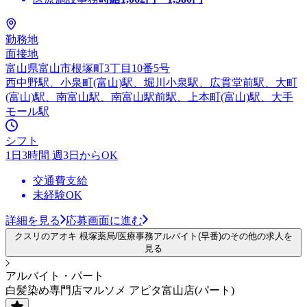
勤務地
面接地
富山県富山市根塚町3丁目10番5号
西中野駅、小泉町(富山)駅、堀川小泉駅、広貫堂前駅、大町
(富山)駅、南富山駅、南富山駅前駅、上本町(富山)駅、大手
モール駅
シフト
1日3時間 週3日からOK
交通費支給
未経験OK
詳細を見る
応募画面に進む
クスリのアオキ 根塚薬局/医療事務アルバイト(早番)のその他の求人を
見る
アルバイト・パート
白髪染め専門店マルソメ アピタ富山店(パート)