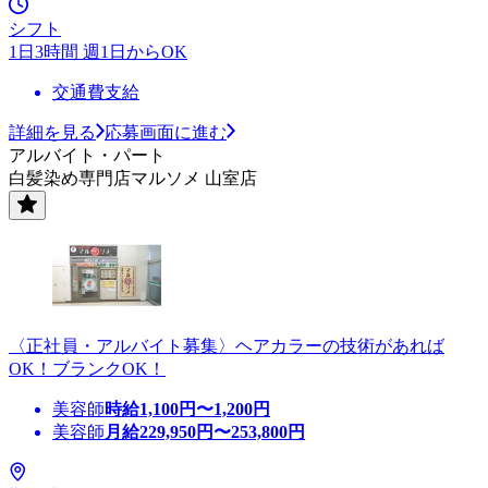
シフト
1日3時間 週1日からOK
交通費支給
詳細を見る
応募画面に進む
アルバイト・パート
白髪染め専門店マルソメ 山室店
〈正社員・アルバイト募集〉ヘアカラーの技術があれば
OK！ブランクOK！
美容師
時給
1,100
円〜
1,200
円
美容師
月給
229,950
円〜
253,800
円