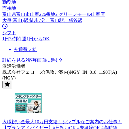
勤務地
面接地
富山県富山市山室226番地2 グリーンモール山室店
大泉(富山)駅 徒歩7分、富山駅、猪谷駅
シフト
1日3時間 週1日からOK
交通費支給
詳細を見る
応募画面に進む
派遣労働者
株式会社フェローズ(保険ご案内)NGY_IN_818_1190T(A)
(NGY)
入職祝い金最大10万円支給！シンプルなご案内のお仕事！
【プランアドバイザー】#日払いOK #未経験OK #高時給