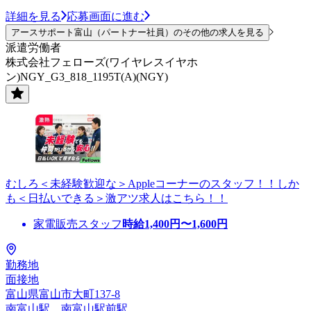
詳細を見る
応募画面に進む
アースサポート富山（パートナー社員）のその他の求人を見る
派遣労働者
株式会社フェローズ(ワイヤレスイヤホ
ン)NGY_G3_818_1195T(A)(NGY)
むしろ＜未経験歓迎な＞Appleコーナーのスタッフ！！しか
も＜日払いできる＞激アツ求人はこちら！！
家電販売スタッフ
時給
1,400
円〜
1,600
円
勤務地
面接地
富山県富山市大町137-8
南富山駅、南富山駅前駅