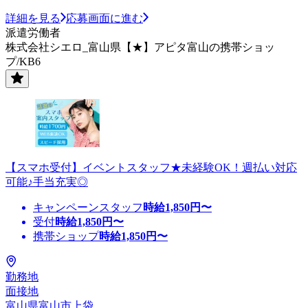
詳細を見る
応募画面に進む
派遣労働者
株式会社シエロ_富山県【★】アピタ富山の携帯ショッ
プ/KB6
【スマホ受付】イベントスタッフ★未経験OK！週払い対応
可能♪手当充実◎
キャンペーンスタッフ
時給
1,850
円〜
受付
時給
1,850
円〜
携帯ショップ
時給
1,850
円〜
勤務地
面接地
富山県富山市上袋