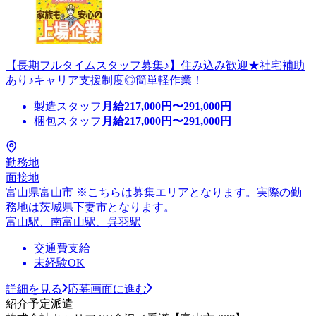
【長期フルタイムスタッフ募集♪】住み込み歓迎★社宅補助
あり♪キャリア支援制度◎簡単軽作業！
製造スタッフ
月給
217,000
円〜
291,000
円
梱包スタッフ
月給
217,000
円〜
291,000
円
勤務地
面接地
富山県富山市 ※こちらは募集エリアとなります。実際の勤
務地は茨城県下妻市となります。
富山駅、南富山駅、呉羽駅
交通費支給
未経験OK
詳細を見る
応募画面に進む
紹介予定派遣