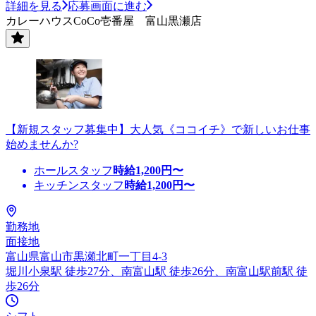
詳細を見る
応募画面に進む
カレーハウスCoCo壱番屋 富山黒瀬店
【新規スタッフ募集中】大人気《ココイチ》で新しいお仕事
始めませんか?
ホールスタッフ
時給
1,200
円〜
キッチンスタッフ
時給
1,200
円〜
勤務地
面接地
富山県富山市黒瀬北町一丁目4-3
堀川小泉駅 徒歩27分、南富山駅 徒歩26分、南富山駅前駅 徒
歩26分