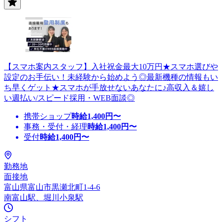
【スマホ案内スタッフ】入社祝金最大10万円★スマホ選びや
設定のお手伝い！未経験から始めよう◎最新機種の情報もい
ち早くゲット★スマホが手放せないあなたに♪高収入＆嬉し
い週払い/スピード採用・WEB面談◎
携帯ショップ
時給
1,400
円〜
事務・受付・経理
時給
1,400
円〜
受付
時給
1,400
円〜
勤務地
面接地
富山県富山市黒瀬北町1-4-6
南富山駅、堀川小泉駅
シフト