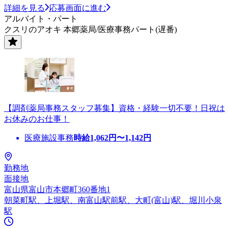
詳細を見る
応募画面に進む
アルバイト・パート
クスリのアオキ 本郷薬局/医療事務パート(遅番)
【調剤薬局事務スタッフ募集】資格・経験一切不要！日祝は
お休みのお仕事！
医療施設事務
時給
1,062
円〜
1,142
円
勤務地
面接地
富山県富山市本郷町360番地1
朝菜町駅、上堀駅、南富山駅前駅、大町(富山)駅、堀川小泉
駅