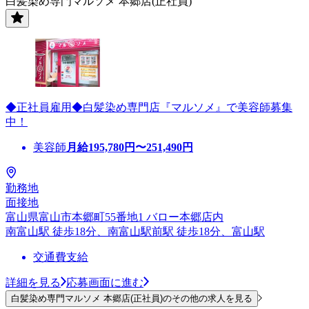
白髪染め専門マルソメ 本郷店(正社員)
◆正社員雇用◆白髪染め専門店『マルソメ』で美容師募集
中！
美容師
月給
195,780
円〜
251,490
円
勤務地
面接地
富山県富山市本郷町55番地1 バロー本郷店内
南富山駅 徒歩18分、南富山駅前駅 徒歩18分、富山駅
交通費支給
詳細を見る
応募画面に進む
白髪染め専門マルソメ 本郷店(正社員)のその他の求人を見る