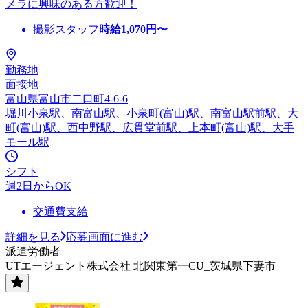
メラに興味のある方歓迎！
撮影スタッフ
時給
1,070
円〜
勤務地
面接地
富山県富山市二口町4-6-6
堀川小泉駅、南富山駅、小泉町(富山)駅、南富山駅前駅、大
町(富山)駅、西中野駅、広貫堂前駅、上本町(富山)駅、大手
モール駅
シフト
週2日からOK
交通費支給
詳細を見る
応募画面に進む
派遣労働者
UTエージェント株式会社 北関東第一CU_茨城県下妻市