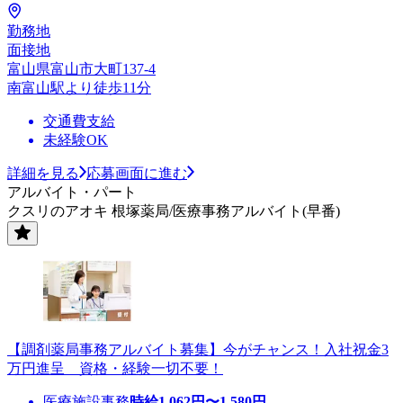
勤務地
面接地
富山県富山市大町137-4
南富山駅より徒歩11分
交通費支給
未経験OK
詳細を見る
応募画面に進む
アルバイト・パート
クスリのアオキ 根塚薬局/医療事務アルバイト(早番)
【調剤薬局事務アルバイト募集】今がチャンス！入社祝金3
万円進呈 資格・経験一切不要！
医療施設事務
時給
1,062
円〜
1,580
円