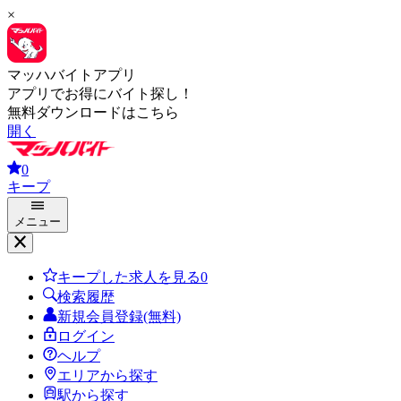
×
マッハバイトアプリ
アプリでお得にバイト探し！
無料ダウンロードはこちら
開く
0
キープ
メニュー
キープした求人を見る
0
検索履歴
新規会員登録(無料)
ログイン
ヘルプ
エリアから探す
駅から探す