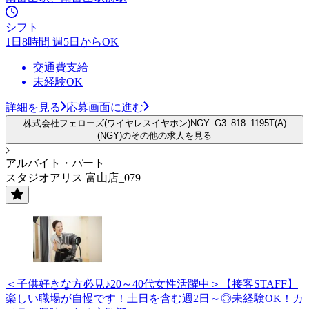
シフト
1日8時間 週5日からOK
交通費支給
未経験OK
詳細を見る
応募画面に進む
株式会社フェローズ(ワイヤレスイヤホン)NGY_G3_818_1195T(A)
(NGY)のその他の求人を見る
アルバイト・パート
スタジオアリス 富山店_079
＜子供好きな方必見♪20～40代女性活躍中＞【接客STAFF】
楽しい職場が自慢です！土日を含む週2日～◎未経験OK！カ