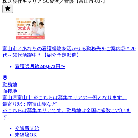
株式会社キャリア SC金沢／看護【富山市-007】
富山市／あなたの看護経験を活かせる勤務先をご案内◎＊20
代～50代活躍中＊【紹介予定派遣】
看護師
月給
249,673
円〜
勤務地
面接地
富山県富山市 ※こちらは募集エリアの一例となります。
最寄り駅：南富山駅など
※こちらは募集エリアです。勤務地は全国に多数ございま
す。
交通費支給
未経験OK