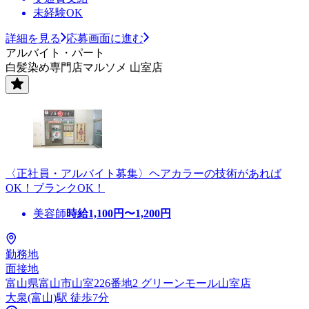
未経験OK
詳細を見る
応募画面に進む
アルバイト・パート
白髪染め専門店マルソメ 山室店
〈正社員・アルバイト募集〉ヘアカラーの技術があれば
OK！ブランクOK！
美容師
時給
1,100
円〜
1,200
円
勤務地
面接地
富山県富山市山室226番地2 グリーンモール山室店
大泉(富山)駅 徒歩7分