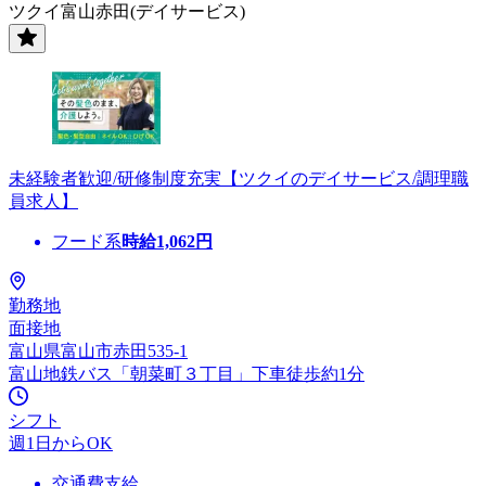
ツクイ富山赤田(デイサービス)
未経験者歓迎/研修制度充実【ツクイのデイサービス/調理職
員求人】
フード系
時給
1,062
円
勤務地
面接地
富山県富山市赤田535-1
富山地鉄バス「朝菜町３丁目」下車徒歩約1分
シフト
週1日からOK
交通費支給