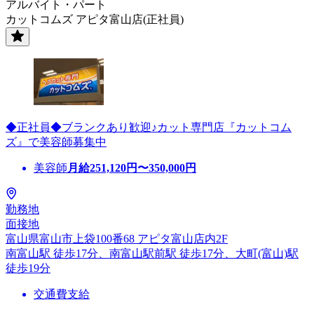
アルバイト・パート
カットコムズ アピタ富山店(正社員)
◆正社員◆ブランクあり歓迎♪カット専門店『カットコム
ズ』で美容師募集中
美容師
月給
251,120
円〜
350,000
円
勤務地
面接地
富山県富山市上袋100番68 アピタ富山店内2F
南富山駅 徒歩17分、南富山駅前駅 徒歩17分、大町(富山)駅
徒歩19分
交通費支給