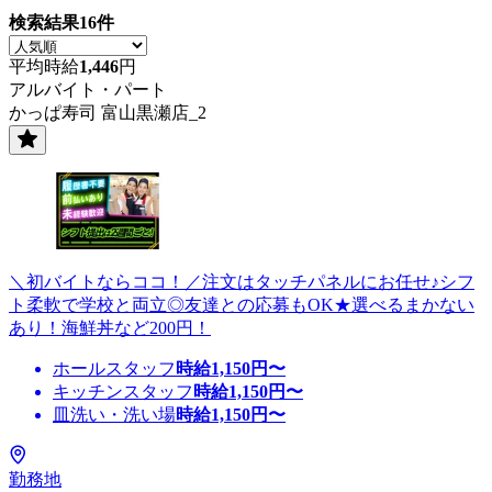
検索結果
16
件
平均時給
1,446
円
アルバイト・パート
かっぱ寿司 富山黒瀬店_2
＼初バイトならココ！／注文はタッチパネルにお任せ♪シフ
ト柔軟で学校と両立◎友達との応募もOK★選べるまかない
あり！海鮮丼など200円！
ホールスタッフ
時給
1,150
円〜
キッチンスタッフ
時給
1,150
円〜
皿洗い・洗い場
時給
1,150
円〜
勤務地