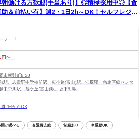
早朝働ける方歓迎(手当あり)】◎積極採用中◎【食
補助＆前払い有】週2・1日2h～OK！セルフレジで
単接客◎マニュアル完備で初バイト・未経験も安
！積極採用中
ストフード
0
円〜
岡市熊野町5-30
前駅、志貴野中学校前駅、広小路(富山)駅、江尻駅、急患医療センタ
越中中川駅、旭ケ丘(富山)駅、坂下町駅
 週2日からOK
時間が選べる
交通費支給
制服あり
車通勤OK