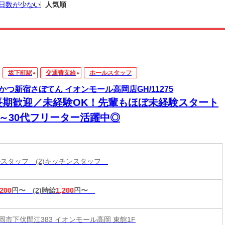
日数が少ない
人気順
坂下町駅
交通費支給
ホールスタッフ
かつ新宿さぼてん イオンモール高岡店GH/11275
長期歓迎／未経験OK！先輩もほぼ未経験スタート
0～30代フリーター活躍中◎
ールスタッフ (2)キッチンスタッフ
,200
円〜
(2)時給
1,200
円〜
岡市下伏間江383 イオンモール高岡 東館1F