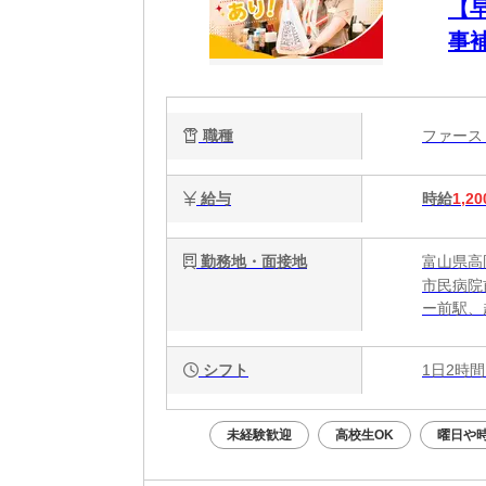
【
事
簡
心
職種
ファー
給与
時給
1,20
勤務地・面接地
富山県高
市民病院
ー前駅、
シフト
1日2時間
未経験歓迎
高校生OK
曜日や