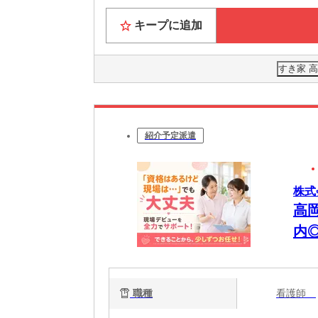
キープに追加
すき家 
紹介予定派遣
株式
高
内
職種
看護師