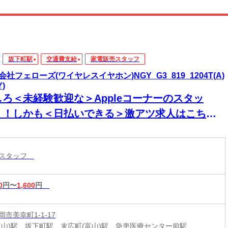
坂下町駅
交通費支給
家電販売スタッフ
会社フェローズ(ワイヤレスイヤホン)NGY_G3_819_1204T(A)
Y)
しろ＜未経験歓迎な＞Appleコーナーのスタッ
！！しかも＜日払いできる＞激アツ求人はこち
！！
売スタッフ
0
円〜
1,600
円
市美幸町1-1-17
富山)駅、坂下町駅、末広町(富山)駅、急患医療センター前駅