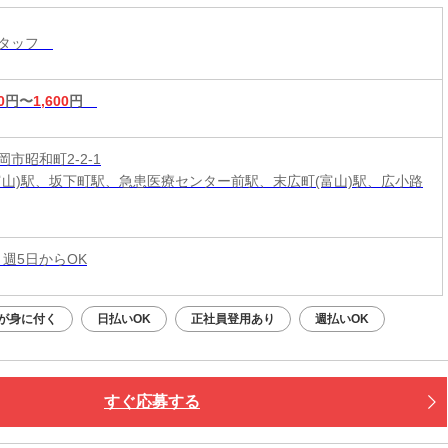
スタッフ
0
円〜
1,600
円
市昭和町2-2-1
富山)駅、坂下町駅、急患医療センター前駅、末広町(富山)駅、広小路
 週5日からOK
が身に付く
日払いOK
正社員登用あり
週払いOK
すぐ応募する