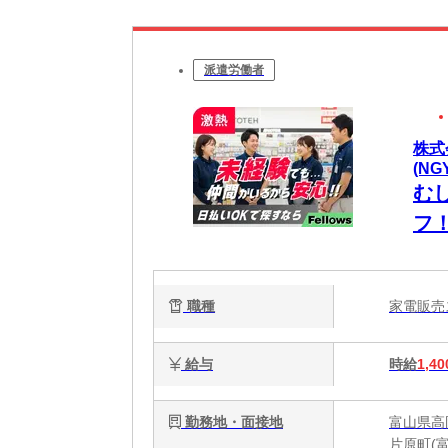
派遣労働者
株式
(NG
む
フ
ら
職種
家電販
給与
時給
1,40
勤務地・面接地
富山県高岡
片原町(