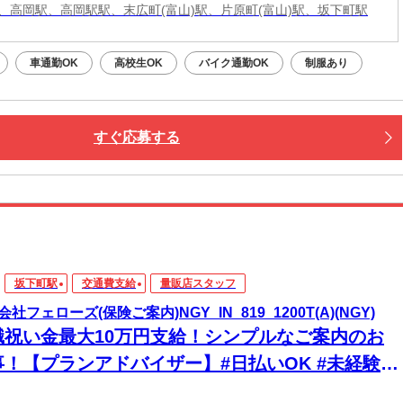
、高岡駅、高岡駅駅、末広町(富山)駅、片原町(富山)駅、坂下町駅
車通勤OK
高校生OK
バイク通勤OK
制服あり
すぐ応募する
坂下町駅
交通費支給
量販店スタッフ
社フェローズ(保険ご案内)NGY_IN_819_1200T(A)(NGY)
職祝い金最大10万円支給！シンプルなご案内のお
事！【プランアドバイザー】#日払いOK #未経験
 #高時給