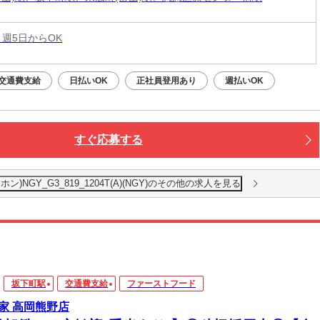
 週5日からOK
交通費支給
日払いOK
正社員登用あり
週払いOK
すぐ応募する
NGY_G3_819_1204T(A)(NGY)のその他の求人を見る
坂下町駅
交通費支給
ファーストフード
家 高岡熊野店