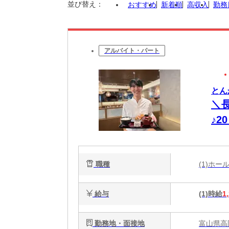
並び替え：
おすすめ
新着順
高収入
勤務
アルバイト・パート
とん
＼
♪2
職種
(1)ホ
給与
(1)時給
1
勤務地・面接地
富山県高