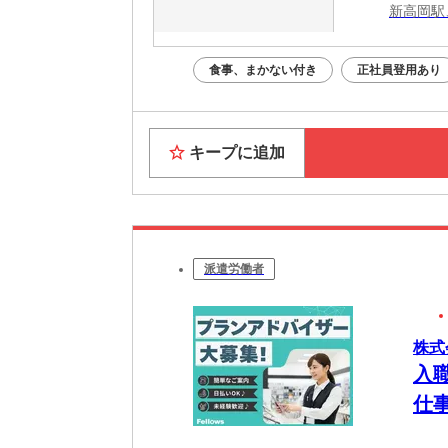
新高岡駅
食事、まかない付き
正社員登用あり
キープに追加
派遣労働者
株式会
入
仕
OK