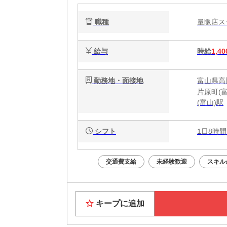
職種
量販店
給与
時給
1,40
勤務地・面接地
富山県高岡
片原町(
(富山)駅
シフト
1日8時間
交通費支給
未経験歓迎
スキル
キープに追加