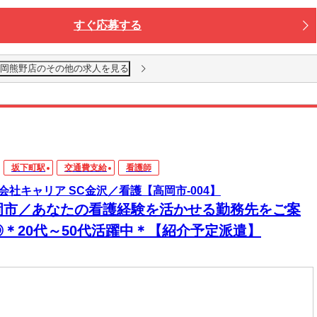
すぐ応募する
高岡熊野店のその他の求人を見る
坂下町駅
交通費支給
看護師
会社キャリア SC金沢／看護【高岡市-004】
岡市／あなたの看護経験を活かせる勤務先をご案
◎＊20代～50代活躍中＊【紹介予定派遣】