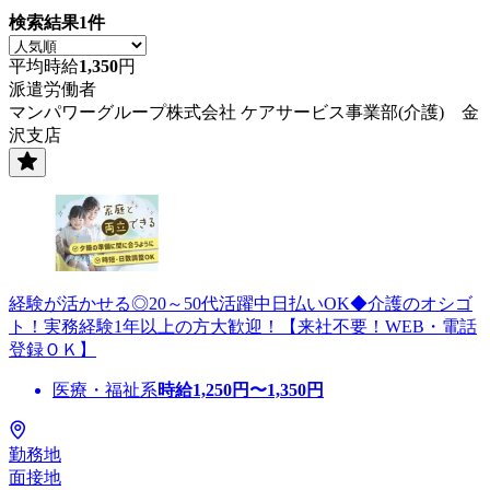
検索結果
1
件
平均時給
1,350
円
派遣労働者
マンパワーグループ株式会社 ケアサービス事業部(介護) 金
沢支店
経験が活かせる◎20～50代活躍中日払いOK◆介護のオシゴ
ト！実務経験1年以上の方大歓迎！【来社不要！WEB・電話
登録ＯＫ】
医療・福祉系
時給
1,250
円〜
1,350
円
勤務地
面接地