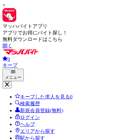
×
マッハバイトアプリ
アプリでお得にバイト探し！
無料ダウンロードはこちら
開く
0
キープ
メニュー
キープした求人を見る
0
検索履歴
新規会員登録(無料)
ログイン
ヘルプ
エリアから探す
駅から探す