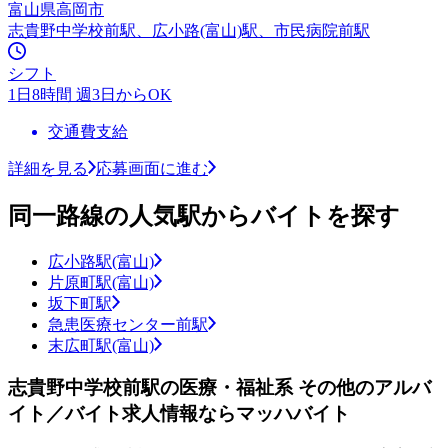
富山県高岡市
志貴野中学校前駅、広小路(富山)駅、市民病院前駅
シフト
1日8時間 週3日からOK
交通費支給
詳細を見る
応募画面に進む
同一路線の人気駅からバイトを探す
広小路駅(富山)
片原町駅(富山)
坂下町駅
急患医療センター前駅
末広町駅(富山)
志貴野中学校前駅の医療・福祉系 その他のアルバ
イト／バイト求人情報ならマッハバイト