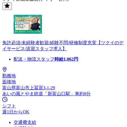
免許必須/未経験者歓迎/経験不問/研修制度充実【ツクイのデ
イサービス/送迎スタッフ求人】
配送・物流スタッフ
時給
1,062
円
勤務地
面接地
富山県富山市上冨居3-1-29
あいの風とやま鉄道「新富山口駅」車約8分
シフト
週1日からOK
交通費支給