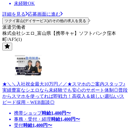
未経験OK
詳細を見る
応募画面に進む
ツクイ富山(デイサービス)のその他の求人を見る
派遣労働者
株式会社シエロ_富山県【携帯キャ】ソフトバンク窪本
町/AF5(1)
★＼＼入社祝金最大10万円／／★スマホのご案内スタッフ♪
実績豊富なシエロなら未経験でも安心のサポート体制◎普段
からスマホを使ってれば即戦力！高収入＆嬉しい週払い/ス
ピード採用・WEB面談◎
携帯ショップ
時給
1,400
円〜
事務・受付・経理
時給
1,400
円〜
受付
時給
1,400
円〜