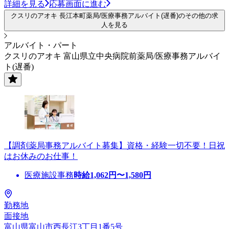
詳細を見る
応募画面に進む
クスリのアオキ 長江本町薬局/医療事務アルバイト(遅番)のその他の求
人を見る
アルバイト・パート
クスリのアオキ 富山県立中央病院前薬局/医療事務アルバイ
ト(遅番)
【調剤薬局事務アルバイト募集】資格・経験一切不要！日祝
はお休みのお仕事！
医療施設事務
時給
1,062
円〜
1,580
円
勤務地
面接地
富山県富山市西長江3丁目1番5号