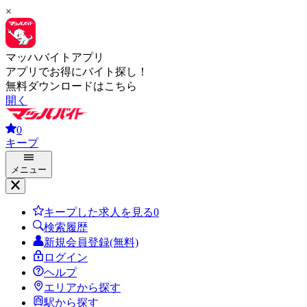
×
マッハバイトアプリ
アプリでお得にバイト探し！
無料ダウンロードはこちら
開く
0
キープ
メニュー
キープした求人を見る
0
検索履歴
新規会員登録(無料)
ログイン
ヘルプ
エリアから探す
駅から探す