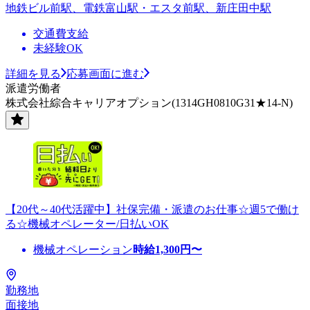
地鉄ビル前駅、電鉄富山駅・エスタ前駅、新庄田中駅
交通費支給
未経験OK
詳細を見る
応募画面に進む
派遣労働者
株式会社綜合キャリアオプション(1314GH0810G31★14-N)
【20代～40代活躍中】社保完備・派遣のお仕事☆週5で働け
る☆機械オペレーター/日払いOK
機械オペレーション
時給
1,300
円〜
勤務地
面接地