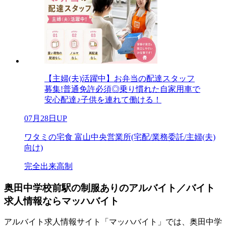
【主婦(夫)活躍中】お弁当の配達スタッフ
募集!普通免許必須◎乗り慣れた自家用車で
安心配達♪子供を連れて働ける！
07月28日UP
ワタミの宅食 富山中央営業所(宅配/業務委託/主婦(夫)
向け)
完全出来高制
奥田中学校前駅の制服ありのアルバイト／バイト
求人情報ならマッハバイト
アルバイト求人情報サイト「マッハバイト」では、奥田中学