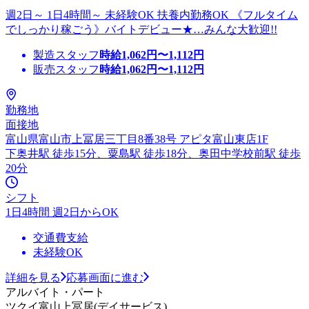
週2日～ 1日4時間～ 未経験OK 扶養内勤務OK 《フルタイム
でしっかり稼ごう》バイトデビュー★…みんな大歓迎!!
製造スタッフ
時給
1,062
円〜
1,112
円
販売スタッフ
時給
1,062
円〜
1,112
円
勤務地
面接地
富山県富山市上冨居三丁目8番38号 アピタ富山東店1F
下奥井駅 徒歩15分、粟島駅 徒歩18分、奥田中学校前駅 徒歩
20分
シフト
1日4時間 週2日からOK
交通費支給
未経験OK
詳細を見る
応募画面に進む
アルバイト・パート
ツクイ富山上冨居(デイサービス)