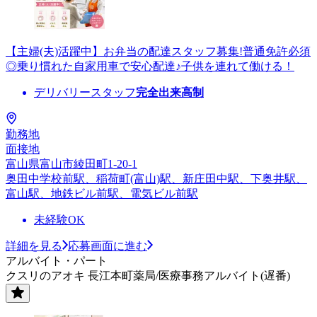
【主婦(夫)活躍中】お弁当の配達スタッフ募集!普通免許必須
◎乗り慣れた自家用車で安心配達♪子供を連れて働ける！
デリバリースタッフ
完全出来高制
勤務地
面接地
富山県富山市綾田町1-20-1
奥田中学校前駅、稲荷町(富山)駅、新庄田中駅、下奥井駅、
富山駅、地鉄ビル前駅、電気ビル前駅
未経験OK
詳細を見る
応募画面に進む
アルバイト・パート
クスリのアオキ 長江本町薬局/医療事務アルバイト(遅番)