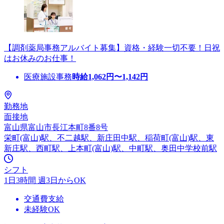
【調剤薬局事務アルバイト募集】資格・経験一切不要！日祝
はお休みのお仕事！
医療施設事務
時給
1,062
円〜
1,142
円
勤務地
面接地
富山県富山市長江本町8番8号
栄町(富山)駅、不二越駅、新庄田中駅、稲荷町(富山)駅、東
新庄駅、西町駅、上本町(富山)駅、中町駅、奥田中学校前駅
シフト
1日3時間 週3日からOK
交通費支給
未経験OK