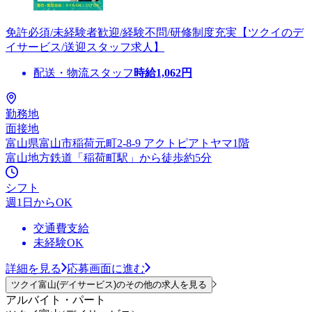
免許必須/未経験者歓迎/経験不問/研修制度充実【ツクイのデ
イサービス/送迎スタッフ求人】
配送・物流スタッフ
時給
1,062
円
勤務地
面接地
富山県富山市稲荷元町2-8-9 アクトピアトヤマ1階
富山地方鉄道「稲荷町駅」から徒歩約5分
シフト
週1日からOK
交通費支給
未経験OK
詳細を見る
応募画面に進む
ツクイ富山(デイサービス)のその他の求人を見る
アルバイト・パート