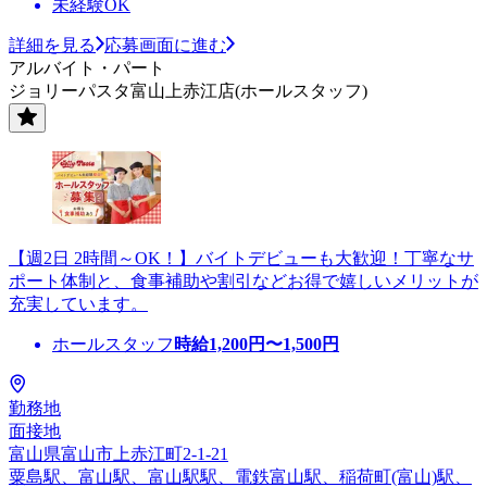
未経験OK
詳細を見る
応募画面に進む
アルバイト・パート
ジョリーパスタ富山上赤江店(ホールスタッフ)
【週2日 2時間～OK！】バイトデビューも大歓迎！丁寧なサ
ポート体制と、食事補助や割引などお得で嬉しいメリットが
充実しています。
ホールスタッフ
時給
1,200
円〜
1,500
円
勤務地
面接地
富山県富山市上赤江町2-1-21
粟島駅、富山駅、富山駅駅、電鉄富山駅、稲荷町(富山)駅、