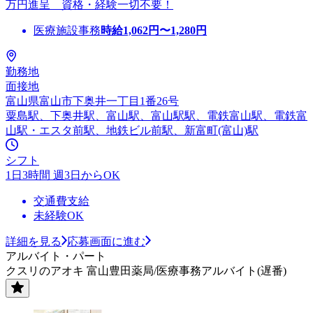
万円進呈 資格・経験一切不要！
医療施設事務
時給
1,062
円〜
1,280
円
勤務地
面接地
富山県富山市下奥井一丁目1番26号
粟島駅、下奥井駅、富山駅、富山駅駅、電鉄富山駅、電鉄富
山駅・エスタ前駅、地鉄ビル前駅、新富町(富山)駅
シフト
1日3時間 週3日からOK
交通費支給
未経験OK
詳細を見る
応募画面に進む
アルバイト・パート
クスリのアオキ 富山豊田薬局/医療事務アルバイト(遅番)