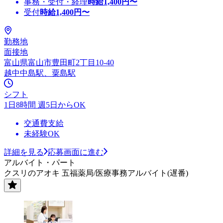
事務・受付・経理
時給
1,400
円〜
受付
時給
1,400
円〜
勤務地
面接地
富山県富山市豊田町2丁目10-40
越中中島駅、粟島駅
シフト
1日8時間 週5日からOK
交通費支給
未経験OK
詳細を見る
応募画面に進む
アルバイト・パート
クスリのアオキ 五福薬局/医療事務アルバイト(遅番)