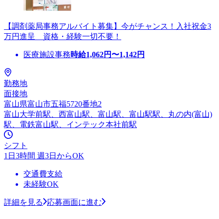
【調剤薬局事務アルバイト募集】今がチャンス！入社祝金3
万円進呈 資格・経験一切不要！
医療施設事務
時給
1,062
円〜
1,142
円
勤務地
面接地
富山県富山市五福5720番地2
富山大学前駅、西富山駅、富山駅、富山駅駅、丸の内(富山)
駅、電鉄富山駅、インテック本社前駅
シフト
1日3時間 週3日からOK
交通費支給
未経験OK
詳細を見る
応募画面に進む