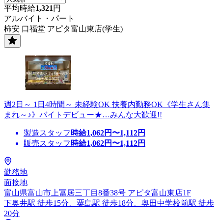
平均時給
1,321
円
アルバイト・パート
柿安 口福堂 アピタ富山東店(学生)
週2日～ 1日4時間～ 未経験OK 扶養内勤務OK《学生さん集
まれ～♪》バイトデビュー★…みんな大歓迎!!
製造スタッフ
時給
1,062
円〜
1,112
円
販売スタッフ
時給
1,062
円〜
1,112
円
勤務地
面接地
富山県富山市上冨居三丁目8番38号 アピタ富山東店1F
下奥井駅 徒歩15分、粟島駅 徒歩18分、奥田中学校前駅 徒歩
20分