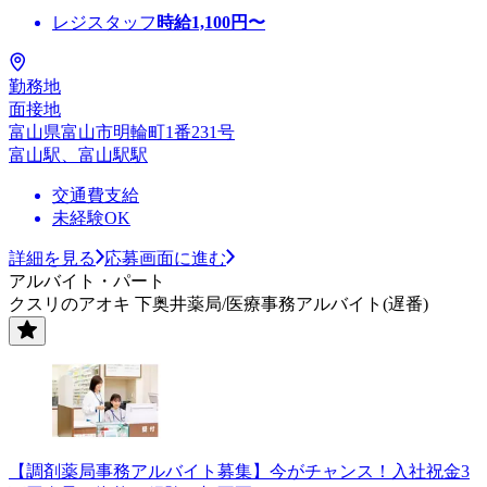
レジスタッフ
時給
1,100
円〜
勤務地
面接地
富山県富山市明輪町1番231号
富山駅、富山駅駅
交通費支給
未経験OK
詳細を見る
応募画面に進む
アルバイト・パート
クスリのアオキ 下奥井薬局/医療事務アルバイト(遅番)
【調剤薬局事務アルバイト募集】今がチャンス！入社祝金3