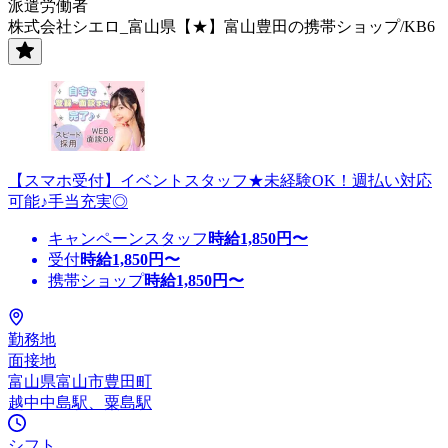
派遣労働者
株式会社シエロ_富山県【★】富山豊田の携帯ショップ/KB6
【スマホ受付】イベントスタッフ★未経験OK！週払い対応
可能♪手当充実◎
キャンペーンスタッフ
時給
1,850
円〜
受付
時給
1,850
円〜
携帯ショップ
時給
1,850
円〜
勤務地
面接地
富山県富山市豊田町
越中中島駅、粟島駅
シフト