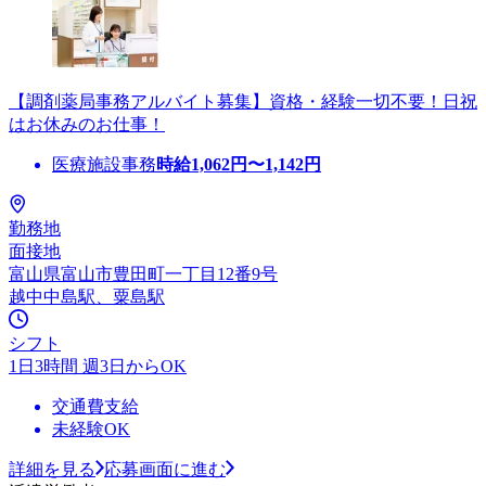
【調剤薬局事務アルバイト募集】資格・経験一切不要！日祝
はお休みのお仕事！
医療施設事務
時給
1,062
円〜
1,142
円
勤務地
面接地
富山県富山市豊田町一丁目12番9号
越中中島駅、粟島駅
シフト
1日3時間 週3日からOK
交通費支給
未経験OK
詳細を見る
応募画面に進む