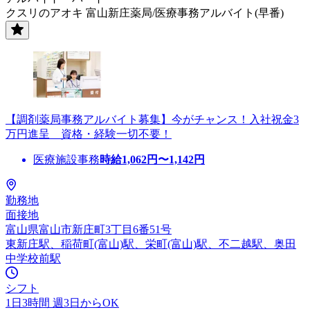
クスリのアオキ 富山新庄薬局/医療事務アルバイト(早番)
【調剤薬局事務アルバイト募集】今がチャンス！入社祝金3
万円進呈 資格・経験一切不要！
医療施設事務
時給
1,062
円〜
1,142
円
勤務地
面接地
富山県富山市新庄町3丁目6番51号
東新庄駅、稲荷町(富山)駅、栄町(富山)駅、不二越駅、奥田
中学校前駅
シフト
1日3時間 週3日からOK