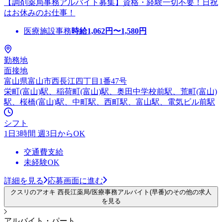
【調剤薬局事務アルバイト募集】資格・経験一切不要！日祝
はお休みのお仕事！
医療施設事務
時給
1,062
円〜
1,580
円
勤務地
面接地
富山県富山市西長江四丁目1番47号
栄町(富山)駅、稲荷町(富山)駅、奥田中学校前駅、荒町(富山)
駅、桜橋(富山)駅、中町駅、西町駅、富山駅、電気ビル前駅
シフト
1日3時間 週3日からOK
交通費支給
未経験OK
詳細を見る
応募画面に進む
クスリのアオキ 西長江薬局/医療事務アルバイト(早番)のその他の求人
を見る
アルバイト・パート