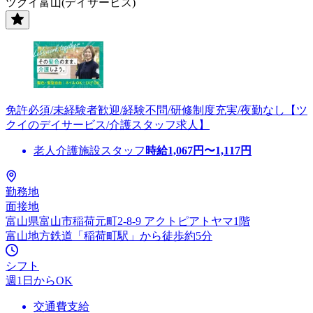
ツクイ富山(デイサービス)
免許必須/未経験者歓迎/経験不問/研修制度充実/夜勤なし【ツ
クイのデイサービス/介護スタッフ求人】
老人介護施設スタッフ
時給
1,067
円〜
1,117
円
勤務地
面接地
富山県富山市稲荷元町2-8-9 アクトピアトヤマ1階
富山地方鉄道「稲荷町駅」から徒歩約5分
シフト
週1日からOK
交通費支給