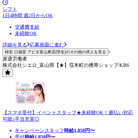
シフト
1日4時間 週2日からOK
交通費支給
未経験OK
詳細を見る
応募画面に進む
柿安 口福堂 アピタ富山東店(学生)のその他の求人を見る
派遣労働者
株式会社シエロ_富山県【★】窪本町の携帯ショップ/KB6
【スマホ受付】イベントスタッフ★未経験OK！週払い対応
可能♪手当充実◎
キャンペーンスタッフ
時給
1,850
円〜
受付
時給
1,850
円〜