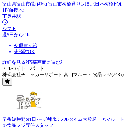
富山県富山市(勤務地) 富山市桜橋通り1-18 北日本桜橋ビル
1F(面接地)
下奥井駅
シフト
週5日からOK
交通費支給
未経験OK
詳細を見る
応募画面に進む
アルバイト・パート
株式会社チェッカーサポート 富山マルート 食品レジ(7485)
早番短時間or1日7～8時間のフルタイム大歓迎！≪マルート
≫食品レジ専任スタッフ