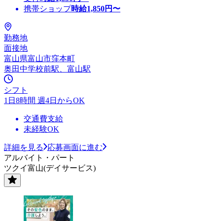
携帯ショップ
時給
1,850
円〜
勤務地
面接地
富山県富山市窪本町
奥田中学校前駅、富山駅
シフト
1日8時間 週4日からOK
交通費支給
未経験OK
詳細を見る
応募画面に進む
アルバイト・パート
ツクイ富山(デイサービス)