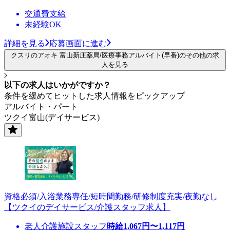
交通費支給
未経験OK
詳細を見る
応募画面に進む
クスリのアオキ 富山新庄薬局/医療事務アルバイト(早番)のその他の求
人を見る
以下の求人はいかがですか？
条件を緩めてヒットした求人情報をピックアップ
アルバイト・パート
ツクイ富山(デイサービス)
資格必須/入浴業務専任/短時間勤務/研修制度充実/夜勤なし
【ツクイのデイサービス/介護スタッフ求人】
老人介護施設スタッフ
時給
1,067
円〜
1,117
円