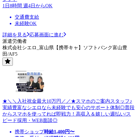
1日8時間 週4日からOK
交通費支給
未経験OK
詳細を見る
応募画面に進む
派遣労働者
株式会社シエロ_富山県【携帯キャ】ソフトバンク富山豊
田/AF5
★＼＼入社祝金最大10万円／／★スマホのご案内スタッフ♪
実績豊富なシエロなら未経験でも安心のサポート体制◎普段
からスマホを使ってれば即戦力！高収入＆嬉しい週払い/ス
ピード採用・WEB面談◎
携帯ショップ
時給
1,400
円〜