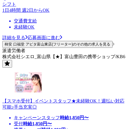
シフト
1日4時間 週2日からOK
交通費支給
未経験OK
詳細を見る
応募画面に進む
柿安 口福堂 アピタ富山東店(フリーター)のその他の求人を見る
派遣労働者
株式会社シエロ_富山県【★】富山豊田の携帯ショップ/KB6
【スマホ受付】イベントスタッフ★未経験OK！週払い対応
可能♪手当充実◎
キャンペーンスタッフ
時給
1,850
円〜
受付
時給
1,850
円〜