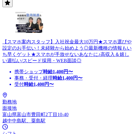
【スマホ案内スタッフ】入社祝金最大10万円★スマホ選びや
設定のお手伝い！未経験から始めよう◎最新機種の情報もい
ち早くゲット★スマホが手放せないあなたに♪高収入＆嬉し
い週払い/スピード採用・WEB面談◎
携帯ショップ
時給
1,400
円〜
事務・受付・経理
時給
1,400
円〜
受付
時給
1,400
円〜
勤務地
面接地
富山県富山市豊田町2丁目10-40
越中中島駅、粟島駅
シフト