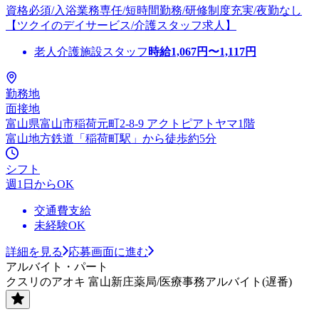
資格必須/入浴業務専任/短時間勤務/研修制度充実/夜勤なし
【ツクイのデイサービス/介護スタッフ求人】
老人介護施設スタッフ
時給
1,067
円〜
1,117
円
勤務地
面接地
富山県富山市稲荷元町2-8-9 アクトピアトヤマ1階
富山地方鉄道「稲荷町駅」から徒歩約5分
シフト
週1日からOK
交通費支給
未経験OK
詳細を見る
応募画面に進む
アルバイト・パート
クスリのアオキ 富山新庄薬局/医療事務アルバイト(遅番)