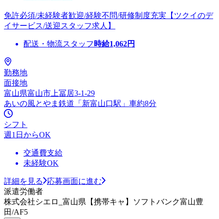
免許必須/未経験者歓迎/経験不問/研修制度充実【ツクイのデ
イサービス/送迎スタッフ求人】
配送・物流スタッフ
時給
1,062
円
勤務地
面接地
富山県富山市上冨居3-1-29
あいの風とやま鉄道「新富山口駅」車約8分
シフト
週1日からOK
交通費支給
未経験OK
詳細を見る
応募画面に進む
派遣労働者
株式会社シエロ_富山県【携帯キャ】ソフトバンク富山豊
田/AF5