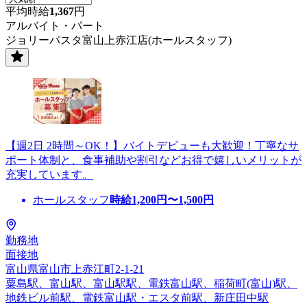
平均時給
1,367
円
アルバイト・パート
ジョリーパスタ富山上赤江店(ホールスタッフ)
【週2日 2時間～OK！】バイトデビューも大歓迎！丁寧なサ
ポート体制と、食事補助や割引などお得で嬉しいメリットが
充実しています。
ホールスタッフ
時給
1,200
円〜
1,500
円
勤務地
面接地
富山県富山市上赤江町2-1-21
粟島駅、富山駅、富山駅駅、電鉄富山駅、稲荷町(富山)駅、
地鉄ビル前駅、電鉄富山駅・エスタ前駅、新庄田中駅