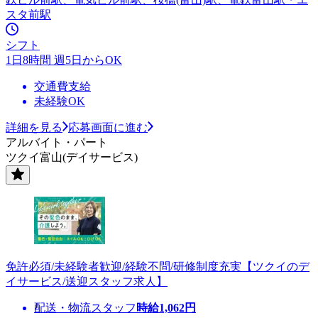
スタ前駅
シフト
1日8時間 週5日からOK
交通費支給
未経験OK
詳細を見る
応募画面に進む
アルバイト・パート
ツクイ富山(デイサービス)
免許必須/未経験者歓迎/経験不問/研修制度充実【ツクイのデ
イサービス/送迎スタッフ求人】
配送・物流スタッフ
時給
1,062
円