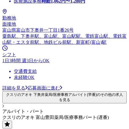
医療施設事務
時給
1,062
円〜
1,280
円
勤務地
面接地
富山県富山市下奥井一丁目1番26号
粟島駅、下奥井駅、富山駅、富山駅駅、電鉄富山駅、電鉄富
山駅・エスタ前駅、地鉄ビル前駅、新富町(富山)駅
シフト
1日3時間 週3日からOK
交通費支給
未経験OK
詳細を見る
応募画面に進む
クスリのアオキ 下奥井薬局/医療事務アルバイト(早番)のその他の求人
を見る
アルバイト・パート
クスリのアオキ 富山豊田薬局/医療事務パート(遅番)