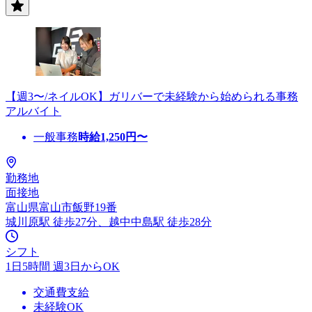
【週3〜/ネイルOK】ガリバーで未経験から始められる事務
アルバイト
一般事務
時給
1,250
円〜
勤務地
面接地
富山県富山市飯野19番
城川原駅 徒歩27分、越中中島駅 徒歩28分
シフト
1日5時間 週3日からOK
交通費支給
未経験OK