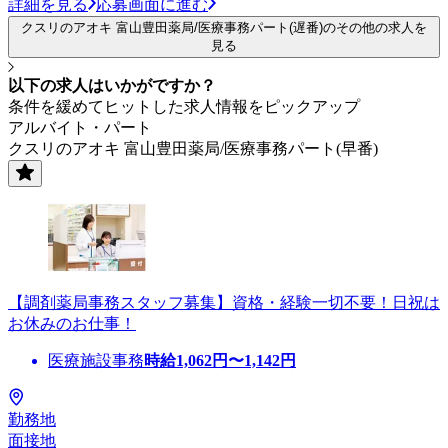
詳細を見る
応募画面に進む
クスリのアオキ 富山豊田薬局/医療事務パート(遅番)のその他の求人を
見る
以下の求人はいかがですか？
条件を緩めてヒットした求人情報をピックアップ
アルバイト・パート
クスリのアオキ 富山豊田薬局/医療事務パート(早番)
【調剤薬局事務スタッフ募集】資格・経験一切不要！日祝は
お休みのお仕事！
医療施設事務
時給
1,062
円〜
1,142
円
勤務地
面接地