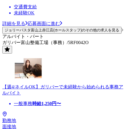
交通費支給
未経験OK
詳細を見る
応募画面に進む
ジョリーパスタ富山上赤江店(ホールスタッフ)のその他の求人を見る
アルバイト・パート
ガリバー富山整備工場（事務）/5RF0042O
【週4/ネイルOK】ガリバーで未経験から始められる事務ア
ルバイト
一般事務
時給
1,250
円〜
勤務地
面接地