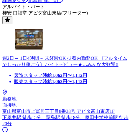
詳細を見る
応募画面に進む
アルバイト・パート
柿安 口福堂 アピタ富山東店(フリーター)
週2日～ 1日4時間～ 未経験OK 扶養内勤務OK 《フルタイム
でしっかり稼ごう》バイトデビュー★…みんな大歓迎!!
製造スタッフ
時給
1,062
円〜
1,112
円
販売スタッフ
時給
1,062
円〜
1,112
円
勤務地
面接地
富山県富山市上冨居三丁目8番38号 アピタ富山東店1F
下奥井駅 徒歩15分、粟島駅 徒歩18分、奥田中学校前駅 徒歩
20分