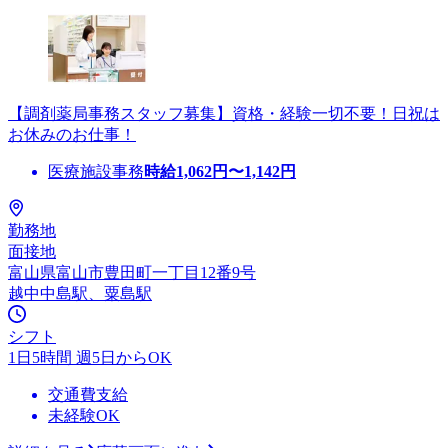
【調剤薬局事務スタッフ募集】資格・経験一切不要！日祝は
お休みのお仕事！
医療施設事務
時給
1,062
円〜
1,142
円
勤務地
面接地
富山県富山市豊田町一丁目12番9号
越中中島駅、粟島駅
シフト
1日5時間 週5日からOK
交通費支給
未経験OK