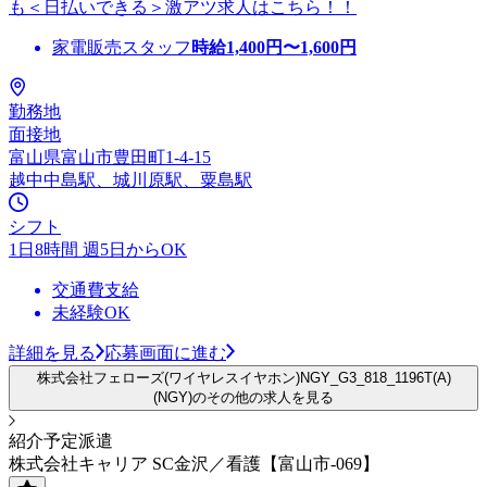
も＜日払いできる＞激アツ求人はこちら！！
家電販売スタッフ
時給
1,400
円〜
1,600
円
勤務地
面接地
富山県富山市豊田町1-4-15
越中中島駅、城川原駅、粟島駅
シフト
1日8時間 週5日からOK
交通費支給
未経験OK
詳細を見る
応募画面に進む
株式会社フェローズ(ワイヤレスイヤホン)NGY_G3_818_1196T(A)
(NGY)のその他の求人を見る
紹介予定派遣
株式会社キャリア SC金沢／看護【富山市-069】