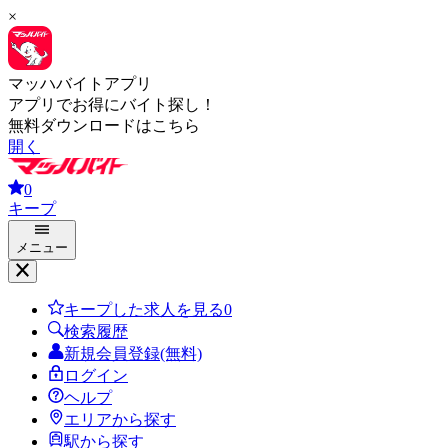
×
マッハバイトアプリ
アプリでお得にバイト探し！
無料ダウンロードはこちら
開く
0
キープ
メニュー
キープした求人を見る
0
検索履歴
新規会員登録(無料)
ログイン
ヘルプ
エリアから探す
駅から探す