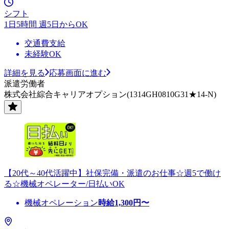
シフト
1日5時間 週5日からOK
交通費支給
未経験OK
詳細を見る
応募画面に進む
派遣労働者
株式会社綜合キャリアオプション(1314GH0810G31★14-N)
【20代～40代活躍中】社保完備・派遣のお仕事☆週5で働け
る☆機械オペレーター/日払いOK
機械オペレーション
時給
1,300
円〜