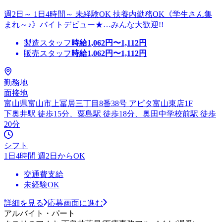
週2日～ 1日4時間～ 未経験OK 扶養内勤務OK《学生さん集
まれ～♪》バイトデビュー★…みんな大歓迎!!
製造スタッフ
時給
1,062
円〜
1,112
円
販売スタッフ
時給
1,062
円〜
1,112
円
勤務地
面接地
富山県富山市上冨居三丁目8番38号 アピタ富山東店1F
下奥井駅 徒歩15分、粟島駅 徒歩18分、奥田中学校前駅 徒歩
20分
シフト
1日4時間 週2日からOK
交通費支給
未経験OK
詳細を見る
応募画面に進む
アルバイト・パート