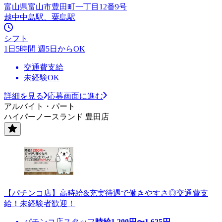
富山県富山市豊田町一丁目12番9号
越中中島駅、粟島駅
シフト
1日5時間 週5日からOK
交通費支給
未経験OK
詳細を見る
応募画面に進む
アルバイト・パート
ハイパーノースランド 豊田店
【パチンコ店】高時給&充実待遇で働きやすさ◎交通費支
給！未経験者歓迎！
パチンコ店スタッフ
時給
1,200
円〜
1,625
円