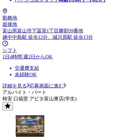
勤務地
面接地
富山県富山市下冨居1丁目勝割59番地
越中中島駅 徒歩12分、城川原駅 徒歩13分
シフト
1日4時間 週2日からOK
交通費支給
未経験OK
詳細を見る
応募画面に進む
アルバイト・パート
柿安 口福堂 アピタ富山東店(学生)