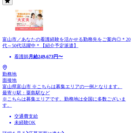
富山市／あなたの看護経験を活かせる勤務先をご案内◎＊20
代～50代活躍中＊【紹介予定派遣】
看護師
月給
249,673
円〜
勤務地
面接地
富山県富山市 ※こちらは募集エリアの一例となります。
最寄り駅：粟島駅など
※こちらは募集エリアです。勤務地は全国に多数ございま
す。
交通費支給
未経験OK