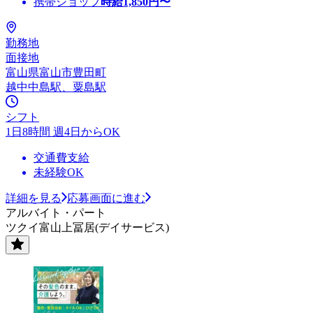
携帯ショップ
時給
1,850
円〜
勤務地
面接地
富山県富山市豊田町
越中中島駅、粟島駅
シフト
1日8時間 週4日からOK
交通費支給
未経験OK
詳細を見る
応募画面に進む
アルバイト・パート
ツクイ富山上冨居(デイサービス)