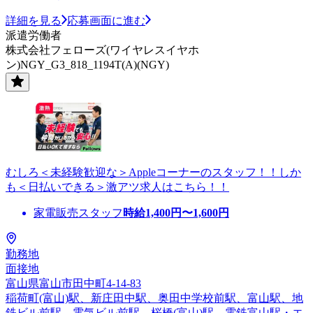
詳細を見る
応募画面に進む
派遣労働者
株式会社フェローズ(ワイヤレスイヤホ
ン)NGY_G3_818_1194T(A)(NGY)
むしろ＜未経験歓迎な＞Appleコーナーのスタッフ！！しか
も＜日払いできる＞激アツ求人はこちら！！
家電販売スタッフ
時給
1,400
円〜
1,600
円
勤務地
面接地
富山県富山市田中町4-14-83
稲荷町(富山)駅、新庄田中駅、奥田中学校前駅、富山駅、地
鉄ビル前駅、電気ビル前駅、桜橋(富山)駅、電鉄富山駅・エ