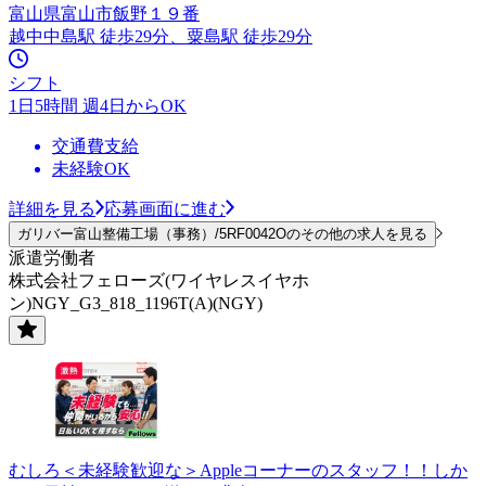
富山県富山市飯野１９番
越中中島駅 徒歩29分、粟島駅 徒歩29分
シフト
1日5時間 週4日からOK
交通費支給
未経験OK
詳細を見る
応募画面に進む
ガリバー富山整備工場（事務）/5RF0042Oのその他の求人を見る
派遣労働者
株式会社フェローズ(ワイヤレスイヤホ
ン)NGY_G3_818_1196T(A)(NGY)
むしろ＜未経験歓迎な＞Appleコーナーのスタッフ！！しか