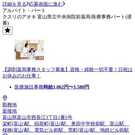
詳細を見る
応募画面に進む
アルバイト・パート
クスリのアオキ 富山県立中央病院前薬局/医療事務パート(遅
番)
【調剤薬局事務スタッフ募集】資格・経験一切不要！日祝は
お休みのお仕事！
医療施設事務
時給
1,062
円〜
1,580
円
勤務地
面接地
富山県富山市西長江3丁目1番5号
栄町(富山)駅、稲荷町(富山)駅、奥田中学校前駅、富山駅、
桜橋(富山)駅、電気ビル前駅、荒町(富山)駅、地鉄ビル前駅