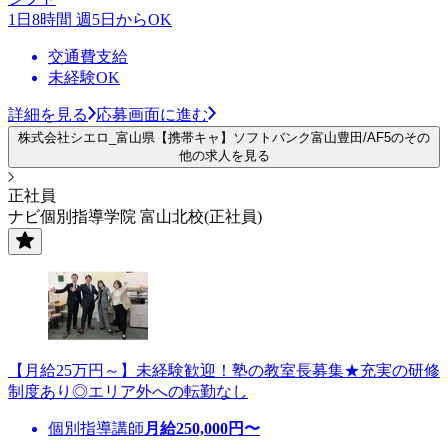
1日8時間 週5日からOK
交通費支給
未経験OK
詳細を見る
応募画面に進む
株式会社シエロ_富山県【携帯キャ】ソフトバンク富山豊田/AF5のその
他の求人を見る
正社員
ナビ個別指導学院 富山北校(正社員)
【月給25万円～】未経験歓迎！塾の教室長募集★充実の研修
制度あり◎エリア外への転勤なし
個別指導講師
月給
250,000
円〜