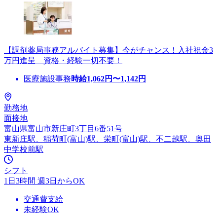
【調剤薬局事務アルバイト募集】今がチャンス！入社祝金3
万円進呈 資格・経験一切不要！
医療施設事務
時給
1,062
円〜
1,142
円
勤務地
面接地
富山県富山市新庄町3丁目6番51号
東新庄駅、稲荷町(富山)駅、栄町(富山)駅、不二越駅、奥田
中学校前駅
シフト
1日3時間 週3日からOK
交通費支給
未経験OK