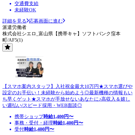
交通費支給
未経験OK
詳細を見る
応募画面に進む
派遣労働者
株式会社シエロ_富山県【携帯キャ】ソフトバンク窪本
町/AF5(1)
【スマホ案内スタッフ】入社祝金最大10万円★スマホ選びや
設定のお手伝い！未経験から始めよう◎最新機種の情報もい
ち早くゲット★スマホが手放せないあなたに♪高収入＆嬉し
い週払い/スピード採用・WEB面談◎
携帯ショップ
時給
1,400
円〜
事務・受付・経理
時給
1,400
円〜
受付
時給
1,400
円〜