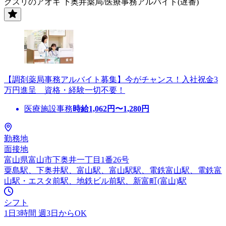
クスリのアオキ 下奥井薬局/医療事務アルバイト(遅番)
【調剤薬局事務アルバイト募集】今がチャンス！入社祝金3
万円進呈 資格・経験一切不要！
医療施設事務
時給
1,062
円〜
1,280
円
勤務地
面接地
富山県富山市下奥井一丁目1番26号
粟島駅、下奥井駅、富山駅、富山駅駅、電鉄富山駅、電鉄富
山駅・エスタ前駅、地鉄ビル前駅、新富町(富山)駅
シフト
1日3時間 週3日からOK