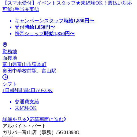
【スマホ受付】イベントスタッフ★未経験OK！週払い対応
可能♪手当充実◎
キャンペーンスタッフ
時給
1,850
円〜
受付
時給
1,850
円〜
携帯ショップ
時給
1,850
円〜
勤務地
面接地
富山県富山市窪本町
奥田中学校前駅、富山駅
シフト
1日8時間 週4日からOK
交通費支給
未経験OK
詳細を見る
応募画面に進む
アルバイト・パート
ガリバー富山店（事務）/5G01398O