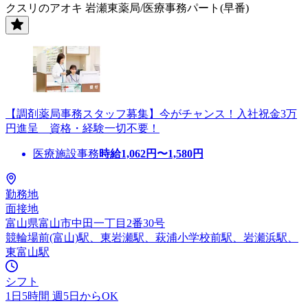
クスリのアオキ 岩瀬東薬局/医療事務パート(早番)
【調剤薬局事務スタッフ募集】今がチャンス！入社祝金3万
円進呈 資格・経験一切不要！
医療施設事務
時給
1,062
円〜
1,580
円
勤務地
面接地
富山県富山市中田一丁目2番30号
競輪場前(富山)駅、東岩瀬駅、萩浦小学校前駅、岩瀬浜駅、
東富山駅
シフト
1日5時間 週5日からOK