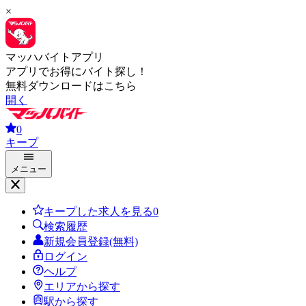
×
マッハバイトアプリ
アプリでお得にバイト探し！
無料ダウンロードはこちら
開く
0
キープ
メニュー
キープした求人を見る
0
検索履歴
新規会員登録(無料)
ログイン
ヘルプ
エリアから探す
駅から探す