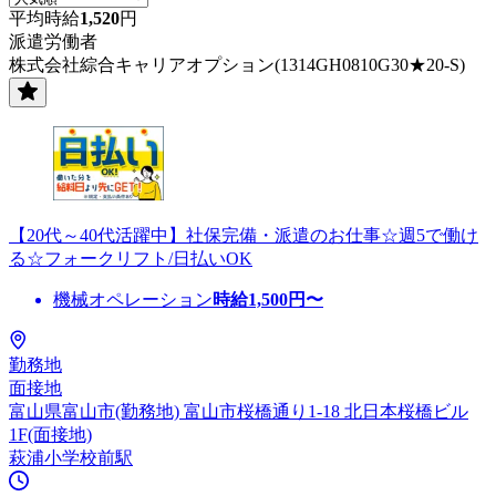
平均時給
1,520
円
派遣労働者
株式会社綜合キャリアオプション(1314GH0810G30★20-S)
【20代～40代活躍中】社保完備・派遣のお仕事☆週5で働け
る☆フォークリフト/日払いOK
機械オペレーション
時給
1,500
円〜
勤務地
面接地
富山県富山市(勤務地) 富山市桜橋通り1-18 北日本桜橋ビル
1F(面接地)
萩浦小学校前駅