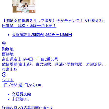
【調剤薬局事務スタッフ募集】今がチャンス！入社祝金3万
円進呈 資格・経験一切不要！
医療施設事務
時給
1,062
円〜
1,580
円
勤務地
面接地
富山県富山市中田一丁目2番30号
競輪場前(富山)駅、東岩瀬駅、萩浦小学校前駅、岩瀬浜駅、
東富山駅
シフト
1日5時間 週5日からOK
交通費支給
未経験OK
詳細を見る
応募画面に進む