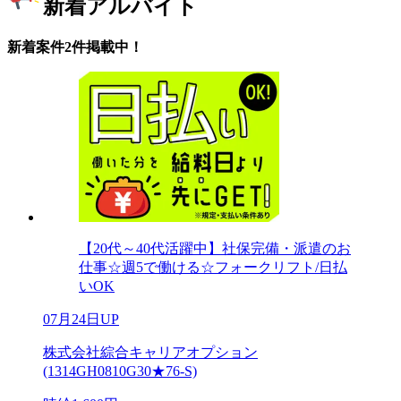
新着アルバイト
新着案件2件掲載中！
【20代～40代活躍中】社保完備・派遣のお
仕事☆週5で働ける☆フォークリフト/日払
いOK
07月24日UP
株式会社綜合キャリアオプション
(1314GH0810G30★76-S)