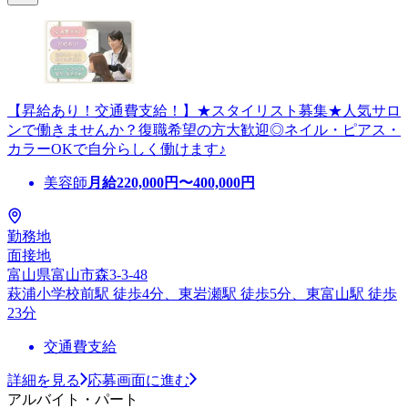
【昇給あり！交通費支給！】★スタイリスト募集★人気サロ
ンで働きませんか？復職希望の方大歓迎◎ネイル・ピアス・
カラーOKで自分らしく働けます♪
美容師
月給
220,000
円〜
400,000
円
勤務地
面接地
富山県富山市森3-3-48
萩浦小学校前駅 徒歩4分、東岩瀬駅 徒歩5分、東富山駅 徒歩
23分
交通費支給
詳細を見る
応募画面に進む
アルバイト・パート