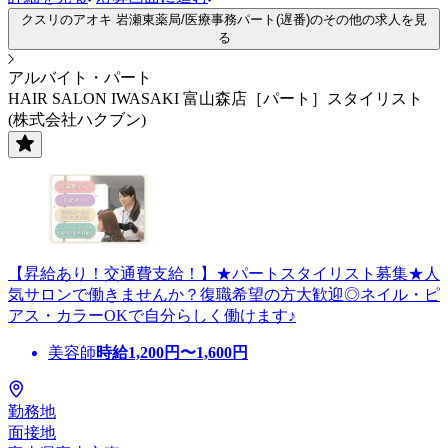
クスリのアオキ 岩瀬東薬局/医療事務パート(遅番)のその他の求人を見
る
アルバイト・パート
HAIR SALON IWASAKI 富山森店［パート］スタイリスト
(株式会社ハクブン)
【昇給あり！交通費支給！】★パートスタイリスト募集★人
気サロンで働きませんか？復職希望の方大歓迎◎ネイル・ピ
アス・カラーOKで自分らしく働けます♪
美容師
時給
1,200
円〜
1,600
円
勤務地
面接地