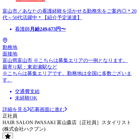
富山市／あなたの看護経験を活かせる勤務先をご案内◎＊20
代～50代活躍中＊【紹介予定派遣】
看護師
月給
249,673
円〜
勤務地
面接地
富山県富山市 ※こちらは募集エリアの一例となります。
最寄り駅：東岩瀬駅など
※こちらは募集エリアです。勤務地は全国に多数ございま
す。
交通費支給
未経験OK
詳細を見る
応募画面に進む
正社員
HAIR SALON IWASAKI 富山森店［正社員］スタイリスト
(株式会社ハクブン)