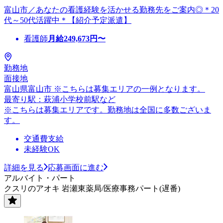
富山市／あなたの看護経験を活かせる勤務先をご案内◎＊20
代～50代活躍中＊【紹介予定派遣】
看護師
月給
249,673
円〜
勤務地
面接地
富山県富山市 ※こちらは募集エリアの一例となります。
最寄り駅：萩浦小学校前駅など
※こちらは募集エリアです。勤務地は全国に多数ございま
す。
交通費支給
未経験OK
詳細を見る
応募画面に進む
アルバイト・パート
クスリのアオキ 岩瀬東薬局/医療事務パート(遅番)