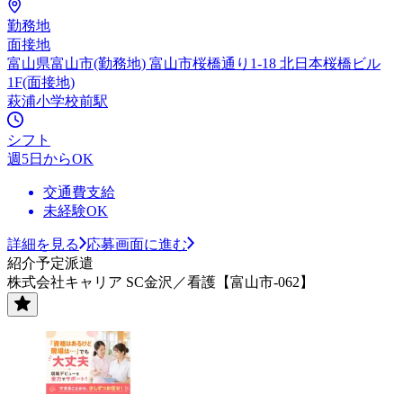
勤務地
面接地
富山県富山市(勤務地) 富山市桜橋通り1-18 北日本桜橋ビル
1F(面接地)
萩浦小学校前駅
シフト
週5日からOK
交通費支給
未経験OK
詳細を見る
応募画面に進む
紹介予定派遣
株式会社キャリア SC金沢／看護【富山市-062】