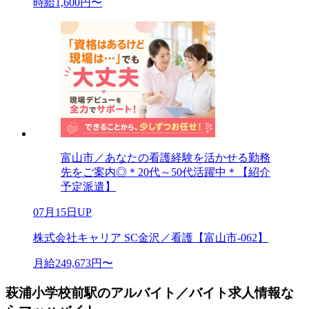
時給1,600円〜
富山市／あなたの看護経験を活かせる勤務
先をご案内◎＊20代～50代活躍中＊【紹介
予定派遣】
07月15日UP
株式会社キャリア SC金沢／看護【富山市-062】
月給249,673円〜
萩浦小学校前駅のアルバイト／バイト求人情報な