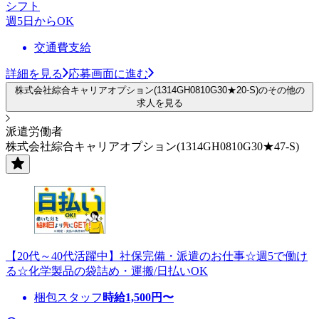
シフト
週5日からOK
交通費支給
詳細を見る
応募画面に進む
株式会社綜合キャリアオプション(1314GH0810G30★20-S)のその他の
求人を見る
派遣労働者
株式会社綜合キャリアオプション(1314GH0810G30★47-S)
【20代～40代活躍中】社保完備・派遣のお仕事☆週5で働け
る☆化学製品の袋詰め・運搬/日払いOK
梱包スタッフ
時給
1,500
円〜